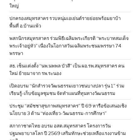
ใหญ่
ปกครองสมุทรสาคร รวบหนุ่มเอเย่นต์รายย่อยพร้อมยาบ้า
พื้นที่ อ.บ้านแพ้ว
พสกนิกรสมุทรสาคร ร่วมพิธีเฉลิมพระเกียรติ “พระบาทสมเด็จ
พระเจ้าอยู่หัว” เนื่องในโอกาสวันเฉลิมพระชนมพรรษา 74
พรรษา
สธ. เซ็นแต่งตั้ง “นพ.นพพล บัวสี” เป็น ผอ.รพ.สมุทรสาคร คน
ใหม่ ย้ายมาจาก รพ.ระนอง
เปิดอบรม “นักสำรวจวัฒนธรรมเยาวชนบางปลา รุ่น 1” ร่วม
เรียนรู้-เก็บข้อมูลชุมชน จัดทำแผนที่ทุนทางวัฒนธรรม
ประชุม “สมัชชาสุขภาพสมุทรสาคร” ปี 69 หารือข้อเสนอเชิง
นโยบาย 3 ด้าน “ท่องเที่ยว-วัฒนธรรม-การศึกษา”
สภากาชาดไทย อบรม อสต.สมุทรสาคร โครงการวัน
ปฐมพยาบาลโลก ปี 2569 เสริมทักษะช่วยเหลือแรงงานข้าม