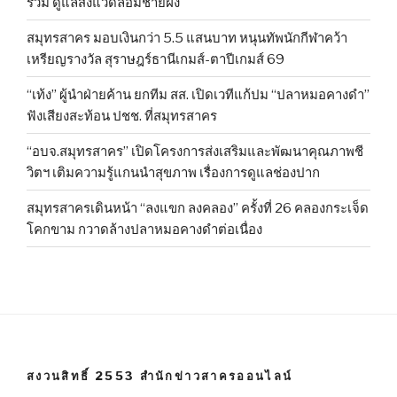
ร่วม ดูแลสิ่งแวดล้อมชายฝั่ง
สมุทรสาคร มอบเงินกว่า 5.5 แสนบาท หนุนทัพนักกีฬาคว้า
เหรียญรางวัล สุราษฎร์ธานีเกมส์-ตาปีเกมส์ 69
“เท้ง” ผู้นำฝ่ายค้าน ยกทีม สส. เปิดเวทีแก้ปม “ปลาหมอคางดำ”
ฟังเสียงสะท้อน ปชช. ที่สมุทรสาคร
“อบจ.สมุทรสาคร” เปิดโครงการส่งเสริมและพัฒนาคุณภาพชี
วิตฯ เติมความรู้แกนนำสุขภาพ เรื่องการดูแลช่องปาก
สมุทรสาครเดินหน้า “ลงแขก ลงคลอง” ครั้งที่ 26 คลองกระเจ็ด
โคกขาม กวาดล้างปลาหมอคางดำต่อเนื่อง
สงวนสิทธิ์ 2553 สำนักข่าวสาครออนไลน์