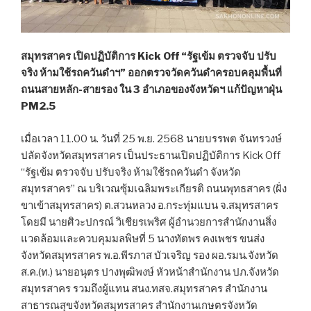
สมุทรสาคร เปิดปฏิบัติการ Kick Off “รัฐเข้ม ตรวจจับ ปรับ
จริง ห้ามใช้รถควันดำฯ” ออกตรวจวัดควันดำครอบคลุมพื้นที่
ถนนสายหลัก-สายรอง ใน 3 อำเภอของจังหวัดฯ แก้ปัญหาฝุ่น
PM2.5
เมื่อเวลา 11.00 น. วันที่ 25 พ.ย. 2568 นายบรรพต จันทรวงษ์
ปลัดจังหวัดสมุทรสาคร เป็นประธานเปิดปฏิบัติการ Kick Off
“รัฐเข้ม ตรวจจับ ปรับจริง ห้ามใช้รถควันดำ จังหวัด
สมุทรสาคร” ณ บริเวณซุ้มเฉลิมพระเกียรติ ถนนพุทธสาคร (ฝั่ง
ขาเข้าสมุทรสาคร) ต.สวนหลวง อ.กระทุ่มแบน จ.สมุทรสาคร
โดยมี นายศิวะปกรณ์ วิเชียรเพริศ ผู้อำนวยการสำนักงานสิ่ง
แวดล้อมและควบคุมมลพิษที่ 5 นางทัตพร คงเพชร ขนส่ง
จังหวัดสมุทรสาคร พ.อ.พีรภาส บัวเจริญ รอง ผอ.รมน.จังหวัด
ส.ค.(ท.) นายอนุตร ปางพุฒิพงษ์ หัวหน้าสำนักงาน ปภ.จังหวัด
สมุทรสาคร รวมถึงผู้แทน สนง.ทสจ.สมุทรสาคร สำนักงาน
สาธารณสุขจังหวัดสมุทรสาคร สำนักงานเกษตรจังหวัด