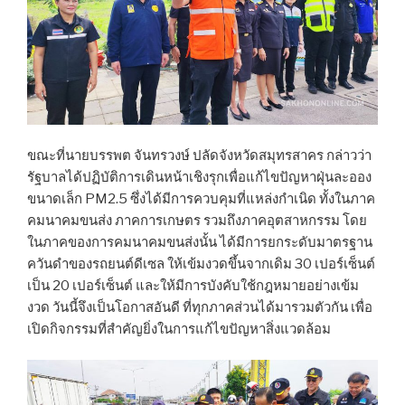
ขณะที่นายบรรพต จันทรวงษ์ ปลัดจังหวัดสมุทรสาคร กล่าวว่า
รัฐบาลได้ปฏิบัติการเดินหน้าเชิงรุกเพื่อแก้ไขปัญหาฝุ่นละออง
ขนาดเล็ก PM2.5 ซึ่งได้มีการควบคุมที่แหล่งกำเนิด ทั้งในภาค
คมนาคมขนส่ง ภาคการเกษตร รวมถึงภาคอุตสาหกรรม โดย
ในภาคของการคมนาคมขนส่งนั้น ได้มีการยกระดับมาตรฐาน
ควันดำของรถยนต์ดีเซล ให้เข้มงวดขึ้นจากเดิม 30 เปอร์เซ็นต์
เป็น 20 เปอร์เซ็นต์ และให้มีการบังคับใช้กฎหมายอย่างเข้ม
งวด วันนี้จึงเป็นโอกาสอันดี ที่ทุกภาคส่วนได้มารวมตัวกัน เพื่อ
เปิดกิจกรรมที่สำคัญยิ่งในการแก้ไขปัญหาสิ่งแวดล้อม