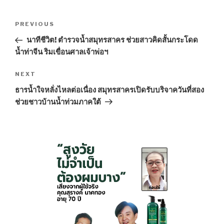
Post
PREVIOUS
Previous
navigation
Post
นาทีชีวิต! ตำรวจน้ำสมุทรสาคร ช่วยสาวคิดสั้นกระโดด
น้ำท่าจีน ริมเขื่อนศาลเจ้าพ่อฯ
NEXT
Next
Post
ธารน้ำใจหลั่งไหลต่อเนื่อง สมุทรสาครเปิดรับบริจาควันที่สอง
ช่วยชาวบ้านน้ำท่วมภาคใต้