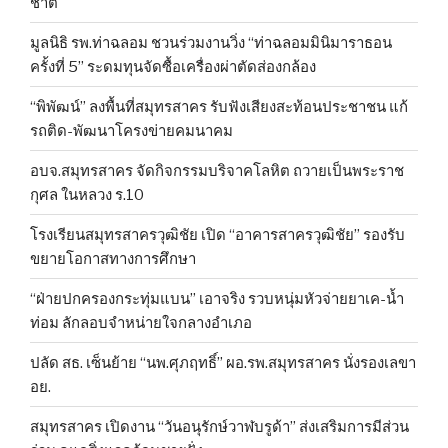
ชาติ
มูลนิธิ รพ.ท่าฉลอม ชวนร่วมงานวิ่ง “ท่าฉลอมมินิมาราธอน
ครั้งที่ 5” ระดมทุนจัดซื้อเครื่องผ่าตัดส่องกล้อง
“พิพัฒน์” ลงพื้นที่สมุทรสาคร รับฟังเสียงสะท้อนประชาชน แก้
รถติด-พัฒนาโครงข่ายคมนาคม
อบจ.สมุทรสาคร จัดกิจกรรมบริจาคโลหิต ถวายเป็นพระราช
กุศล ในหลวง ร.10
โรงเรียนสมุทรสาครวุฒิชัย เปิด “อาคารสาครวุฒิชัย” รองรับ
ขยายโอกาสทางการศึกษา
“ฝ่ายปกครองกระทุ่มแบน” เอาจริง รวบหนุ่มหัวจ่ายยาเค-น้ำ
ท่อม ลักลอบจำหน่ายใจกลางอำเภอ
ปลัด สธ. เซ็นย้าย “นพ.ศุภฤทธิ์” ผอ.รพ.สมุทรสาคร นั่งรองเลขา
อย.
สมุทรสาคร เปิดงาน “วันอนุรักษ์วาฬบรูด้า” ส่งเสริมการมีส่วน