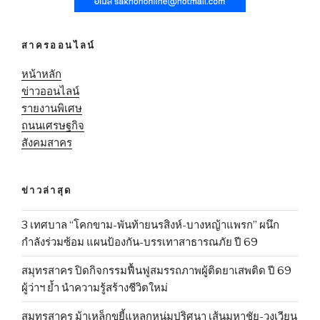
สาครออนไลน์
หน้าหลัก
ข่าวออนไลน์
รายงานพิเศษ
ถนนเศรษฐกิจ
สังคมสาคร
ข่าวล่าสุด
3 เทศบาล “โคกขาม-พันท้ายนรสิงห์-บางหญ้าแพรก” ผนึก
กำลังร่วมซ้อม แผนป้องกัน-บรรเทาสาธารณภัย ปี 69
สมุทรสาคร ปิดกิจกรรมฟื้นฟูสมรรถภาพผู้ติดยาเสพติด ปี 69
ผู้ว่าฯ ย้ำ นำความรู้สร้างชีวิตใหม่
สมุทรสาคร ม้าเหล็กขยี้แหลกหนุ่มปริศนา เส้นมหาชัย-วงเวียน