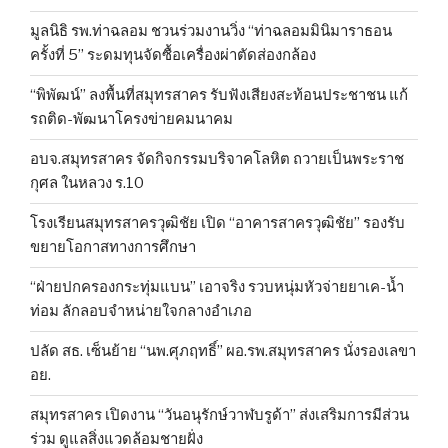
มูลนิธิ รพ.ท่าฉลอม ชวนร่วมงานวิ่ง “ท่าฉลอมมินิมาราธอน
ครั้งที่ 5” ระดมทุนจัดซื้อเครื่องผ่าตัดส่องกล้อง
“พิพัฒน์” ลงพื้นที่สมุทรสาคร รับฟังเสียงสะท้อนประชาชน แก้
รถติด-พัฒนาโครงข่ายคมนาคม
อบจ.สมุทรสาคร จัดกิจกรรมบริจาคโลหิต ถวายเป็นพระราช
กุศล ในหลวง ร.10
โรงเรียนสมุทรสาครวุฒิชัย เปิด “อาคารสาครวุฒิชัย” รองรับ
ขยายโอกาสทางการศึกษา
“ฝ่ายปกครองกระทุ่มแบน” เอาจริง รวบหนุ่มหัวจ่ายยาเค-น้ำ
ท่อม ลักลอบจำหน่ายใจกลางอำเภอ
ปลัด สธ. เซ็นย้าย “นพ.ศุภฤทธิ์” ผอ.รพ.สมุทรสาคร นั่งรองเลขา
อย.
สมุทรสาคร เปิดงาน “วันอนุรักษ์วาฬบรูด้า” ส่งเสริมการมีส่วน
ร่วม ดูแลสิ่งแวดล้อมชายฝั่ง