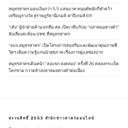
สมุทรสาคร มอบเงินกว่า 5.5 แสนบาท หนุนทัพนักกีฬาคว้า
เหรียญรางวัล สุราษฎร์ธานีเกมส์-ตาปีเกมส์ 69
“เท้ง” ผู้นำฝ่ายค้าน ยกทีม สส. เปิดเวทีแก้ปม “ปลาหมอคางดำ”
ฟังเสียงสะท้อน ปชช. ที่สมุทรสาคร
“อบจ.สมุทรสาคร” เปิดโครงการส่งเสริมและพัฒนาคุณภาพชี
วิตฯ เติมความรู้แกนนำสุขภาพ เรื่องการดูแลช่องปาก
สมุทรสาครเดินหน้า “ลงแขก ลงคลอง” ครั้งที่ 26 คลองกระเจ็ด
โคกขาม กวาดล้างปลาหมอคางดำต่อเนื่อง
สงวนสิทธิ์ 2553 สำนักข่าวสาครออนไลน์