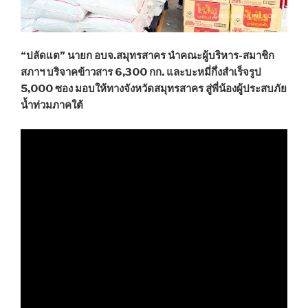
“ปลัดแต” นายก อบจ.สมุทรสาคร นำคณะผู้บริหาร-สมาชิก
สภาฯ บริจาคข้าวสาร 6,300 กก. และบะหมี่กึ่งสำเร็จรูป
5,000 ซอง มอบให้ทางจังหวัดสมุทรสาคร สู่พี่น้องผู้ประสบภัย
น้ำท่วมภาคใต้