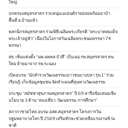
ใหญ่
ปกครองสมุทรสาคร รวบหนุ่มเอเย่นต์รายย่อยพร้อมยาบ้า
พื้นที่ อ.บ้านแพ้ว
พสกนิกรสมุทรสาคร ร่วมพิธีเฉลิมพระเกียรติ “พระบาทสมเด็จ
พระเจ้าอยู่หัว” เนื่องในโอกาสวันเฉลิมพระชนมพรรษา 74
พรรษา
สธ. เซ็นแต่งตั้ง “นพ.นพพล บัวสี” เป็น ผอ.รพ.สมุทรสาคร คน
ใหม่ ย้ายมาจาก รพ.ระนอง
เปิดอบรม “นักสำรวจวัฒนธรรมเยาวชนบางปลา รุ่น 1” ร่วม
เรียนรู้-เก็บข้อมูลชุมชน จัดทำแผนที่ทุนทางวัฒนธรรม
ประชุม “สมัชชาสุขภาพสมุทรสาคร” ปี 69 หารือข้อเสนอเชิง
นโยบาย 3 ด้าน “ท่องเที่ยว-วัฒนธรรม-การศึกษา”
สภากาชาดไทย อบรม อสต.สมุทรสาคร โครงการวัน
ปฐมพยาบาลโลก ปี 2569 เสริมทักษะช่วยเหลือแรงงานข้าม
ชาติ