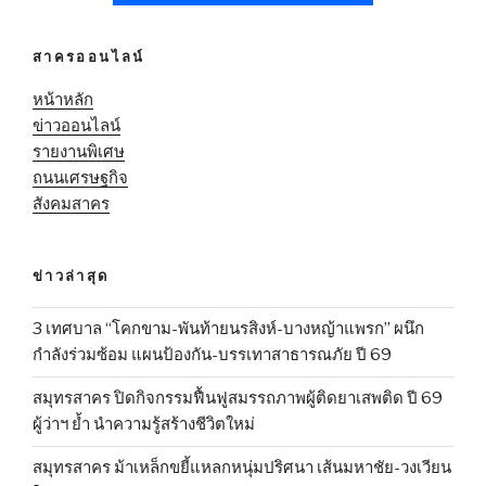
สาครออนไลน์
หน้าหลัก
ข่าวออนไลน์
รายงานพิเศษ
ถนนเศรษฐกิจ
สังคมสาคร
ข่าวล่าสุด
3 เทศบาล “โคกขาม-พันท้ายนรสิงห์-บางหญ้าแพรก” ผนึก
กำลังร่วมซ้อม แผนป้องกัน-บรรเทาสาธารณภัย ปี 69
สมุทรสาคร ปิดกิจกรรมฟื้นฟูสมรรถภาพผู้ติดยาเสพติด ปี 69
ผู้ว่าฯ ย้ำ นำความรู้สร้างชีวิตใหม่
สมุทรสาคร ม้าเหล็กขยี้แหลกหนุ่มปริศนา เส้นมหาชัย-วงเวียน