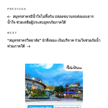
Post
PREVIOUS
Previous
navigation
Post
สมุทรสาครมีน้ำใจไม่ทิ้งกัน ปล่อยขบวนรถส่งมอบธาร
น้ำใจ ช่วยเหลือผู้ประสบอุทกภัยภาคใต้
NEXT
Next
Post
“สมุทรสาครวิทยาลัย” นำสิ่งของ-เงินบริจาค ร่วมใจช่วยภัยน้ำ
ท่วมภาคใต้