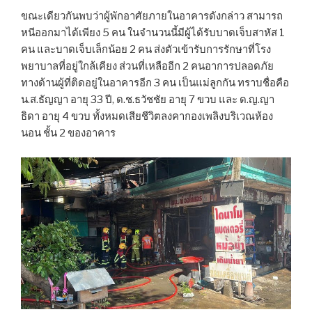
ขณะเดียวกันพบว่าผู้พักอาศัยภายในอาคารดังกล่าว สามารถ
หนีออกมาได้เพียง 5 คน ในจำนวนนี้มีผู้ได้รับบาดเจ็บสาหัส 1
คน และบาดเจ็บเล็กน้อย 2 คน ส่งตัวเข้ารับการรักษาที่โรง
พยาบาลที่อยู่ใกล้เคียง ส่วนที่เหลืออีก 2 คนอาการปลอดภัย
ทางด้านผู้ที่ติดอยู่ในอาคารอีก 3 คน เป็นแม่ลูกกัน ทราบชื่อคือ
น.ส.ธัญญา อายุ 33 ปี, ด.ช.ธวัชชัย อายุ 7 ขวบ และ ด.ญ.ญา
ธิดา อายุ 4 ขวบ ทั้งหมดเสียชีวิตลงคากองเพลิงบริเวณห้อง
นอน ชั้น 2 ของอาคาร