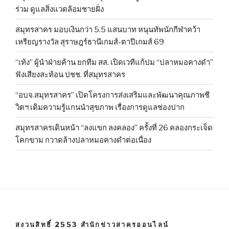
ร่วม ดูแลสิ่งแวดล้อมชายฝั่ง
สมุทรสาคร มอบเงินกว่า 5.5 แสนบาท หนุนทัพนักกีฬาคว้า
เหรียญรางวัล สุราษฎร์ธานีเกมส์-ตาปีเกมส์ 69
“เท้ง” ผู้นำฝ่ายค้าน ยกทีม สส. เปิดเวทีแก้ปม “ปลาหมอคางดำ”
ฟังเสียงสะท้อน ปชช. ที่สมุทรสาคร
“อบจ.สมุทรสาคร” เปิดโครงการส่งเสริมและพัฒนาคุณภาพชี
วิตฯ เติมความรู้แกนนำสุขภาพ เรื่องการดูแลช่องปาก
สมุทรสาครเดินหน้า “ลงแขก ลงคลอง” ครั้งที่ 26 คลองกระเจ็ด
โคกขาม กวาดล้างปลาหมอคางดำต่อเนื่อง
สงวนสิทธิ์ 2553 สำนักข่าวสาครออนไลน์