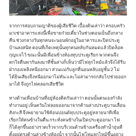
จากการสอบถามญาติของผู้เสียชีวิต เบื้องต้นเล่าว่า ครอบครัว
มาเช่าอาคารแห่งนี้เพื่อขายก๋วยเตี๋ยวในช่วงตอนเย็นถึงกลาง
คืน ช่วงกลางวันทุกคนจะนอนพักอยู่ในอาคารและปิดประตู
บ้านลงสนิท ตอนที่เกิดเหตุนั้นทุกคนหลับกันหมดแล้วปิดล็อค
กุญแจไว้ ขณะนั้นมีเพื่อนข้างห้องทุบประตูเรียก พวกตนจึง
ตกใจตื่นพากันลงมาที่ชั้นล่างก็เห็นว่ามีไฟลุกไหม้แล้วจึงได้รีบ
ฝ่ากองเพลิงหนีออกมา ส่วนแม่กับลูกที่นอนหลับอยู่ชั้น 2 ไม่
ได้ยินเสียงจึงหนีออกมาไม่ทัน และไม่สามารถกลับไปช่วยออก
มาได้ จึงถูกไฟคลอกเสียชีวิต
ทางด้านเพื่อนบ้านที่อยู่ห้องติดกันเล่าว่า ตอนนั้นตนเองกำลัง
ทำงานอยู่ เห็นควันไฟลอยออกมาจากด้านล่างประตูบานเลื่อน
สังกะสี จึงพยายามใช้ค้อนปอนด์ทุบประตูอยู่หลายนาทีเพื่อ
เรียกให้คนข้างในตื่น กระทั่งคนข้างในเปิดประตูออกมา ไฟ
ก็ได้ลุกขึ้นอย่างรวดเร็วจากบริเวณด้านข้างเครื่องทำน้ำอุ่นที่
ตั้งอยู่ตรงด้านล่างข้างห้องน้ำ จากนั้นไฟโหมลุกไหม้ขึ้นอย่าง