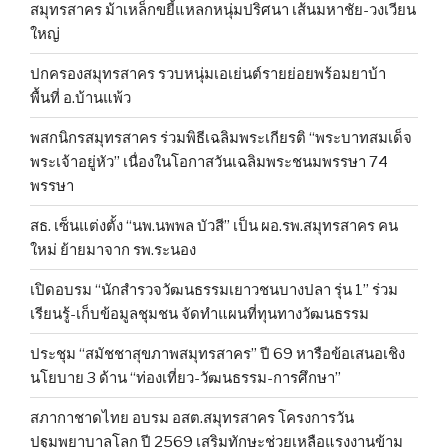
สมุทรสาคร ม้าเหล็กขยี้แหลกหนุ่มปริศนา เส้นมหาชัย-วงเวียน
ใหญ่
ปกครองสมุทรสาคร รวบหนุ่มเอเย่นต์รายย่อยพร้อมยาบ้า
พื้นที่ อ.บ้านแพ้ว
พสกนิกรสมุทรสาคร ร่วมพิธีเฉลิมพระเกียรติ “พระบาทสมเด็จ
พระเจ้าอยู่หัว” เนื่องในโอกาสวันเฉลิมพระชนมพรรษา 74
พรรษา
สธ. เซ็นแต่งตั้ง “นพ.นพพล บัวสี” เป็น ผอ.รพ.สมุทรสาคร คน
ใหม่ ย้ายมาจาก รพ.ระนอง
เปิดอบรม “นักสำรวจวัฒนธรรมเยาวชนบางปลา รุ่น 1” ร่วม
เรียนรู้-เก็บข้อมูลชุมชน จัดทำแผนที่ทุนทางวัฒนธรรม
ประชุม “สมัชชาสุขภาพสมุทรสาคร” ปี 69 หารือข้อเสนอเชิง
นโยบาย 3 ด้าน “ท่องเที่ยว-วัฒนธรรม-การศึกษา”
สภากาชาดไทย อบรม อสต.สมุทรสาคร โครงการวัน
ปฐมพยาบาลโลก ปี 2569 เสริมทักษะช่วยเหลือแรงงานข้าม