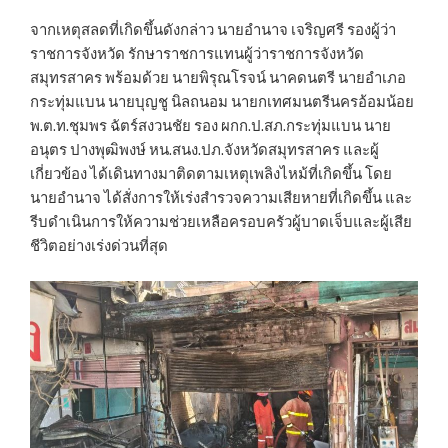
จากเหตุสลดที่เกิดขึ้นดังกล่าว นายอำนาจ เจริญศรี รองผู้ว่า
ราชการจังหวัด รักษาราชการแทนผู้ว่าราชการจังหวัด
สมุทรสาคร พร้อมด้วย นายพิรุณโรจน์ นาคดนตรี นายอำเภอ
กระทุ่มแบน นายบุญชู นิลถนอม นายกเทศมนตรีนครอ้อมน้อย
พ.ต.ท.ชุมพร ฉัตร์สงวนชัย รอง ผกก.ป.สภ.กระทุ่มแบน นาย
อนุตร ปางพุฒิพงษ์ หน.สนง.ปภ.จังหวัดสมุทรสาคร และผู้
เกี่ยวข้อง ได้เดินทางมาติดตามเหตุเพลิงไหม้ที่เกิดขึ้น โดย
นายอำนาจ ได้สั่งการให้เร่งสำรวจความเสียหายที่เกิดขึ้น และ
รีบดำเนินการให้ความช่วยเหลือครอบครัวผู้บาดเจ็บและผู้เสีย
ชีวิตอย่างเร่งด่วนที่สุด