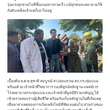
รุนแรงลุกลามไปที่ชั้นบนอย่างรวดเร็ว แม้ทุกคนจะพยายามใช้
ถังดับเพลิงแล้วแต่ก็เอาไม่อยู่
เบื้องต้น พ.ต.ท.สุชาติ สมบูรณ์ สว.(สอบสวน) สภ.กระทุ่มแบน
พร้อมด้วย เจ้าหน้าที่วิทยาการ กองพิสูจน์หลักฐาน แพทย์เวร
โรงพยาบาลกระทุ่มแบน และเจ้าหน้าที่มูลนิธิร่วมกตัญญู ได้
เข้าตรวจสอบร่างผู้เสียชีวิต พร้อมกับเก็บหลักฐานในที่เกิดเหตุ
เพื่อหาสาเหตุของการเกิดเพลิงไหม้ที่ชัดเจนต่อไป ส่วนร่างของ