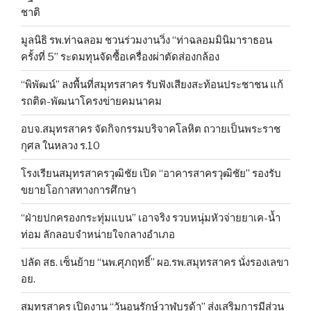
ชาติ
มูลนิธิ รพ.ท่าฉลอม ชวนร่วมงานวิ่ง “ท่าฉลอมมินิมาราธอน
ครั้งที่ 5” ระดมทุนจัดซื้อเครื่องผ่าตัดส่องกล้อง
“พิพัฒน์” ลงพื้นที่สมุทรสาคร รับฟังเสียงสะท้อนประชาชน แก้
รถติด-พัฒนาโครงข่ายคมนาคม
อบจ.สมุทรสาคร จัดกิจกรรมบริจาคโลหิต ถวายเป็นพระราช
กุศล ในหลวง ร.10
โรงเรียนสมุทรสาครวุฒิชัย เปิด “อาคารสาครวุฒิชัย” รองรับ
ขยายโอกาสทางการศึกษา
“ฝ่ายปกครองกระทุ่มแบน” เอาจริง รวบหนุ่มหัวจ่ายยาเค-น้ำ
ท่อม ลักลอบจำหน่ายใจกลางอำเภอ
ปลัด สธ. เซ็นย้าย “นพ.ศุภฤทธิ์” ผอ.รพ.สมุทรสาคร นั่งรองเลขา
อย.
สมุทรสาคร เปิดงาน “วันอนุรักษ์วาฬบรูด้า” ส่งเสริมการมีส่วน