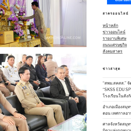
สาครออนไลน์
หน้าหลัก
ข่าวออนไลน์
รายงานพิเศษ
ถนนเศรษฐกิจ
สังคมสาคร
ข่าวล่าสุด
“สพม.สคสส.” จั
“SKSS EDU SP
โรงเรียนในสังก
อำเภอเมืองสมุทร
ตอน เทศกาลอาหา
ศาลจังหวัดสมุท
บิดาแห่งกฎหมา