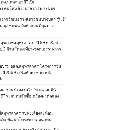
 “นพ.นพพล บัวสี” เป็น
คร คนใหม่ ย้ายมาจาก รพ.ระนอง
สำรวจวัฒนธรรมเยาวชนบางปลา รุ่น 1”
็บข้อมูลชุมชน จัดทำแผนที่ทุนทาง
สุขภาพสมุทรสาคร” ปี 69 หารือข้อ
 3 ด้าน “ท่องเที่ยว-วัฒนธรรม-การ
อบรม อสต.สมุทรสาคร โครงการวัน
ี 2569 เสริมทักษะช่วยเหลือ
ิ
ลอม ชวนร่วมงานวิ่ง “ท่าฉลอมมินิ
 5” ระดมทุนจัดซื้อเครื่องผ่าตัดส่อง
ที่สมุทรสาคร รับฟังเสียงสะท้อน
ถติด-พัฒนาโครงข่ายคมนาคม