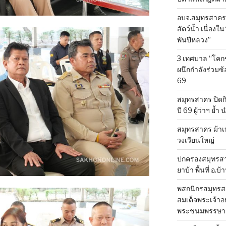
อบจ.สมุทรสาคร-ส
สัตว์น้ำ เนื่อ
พันปีหลวง”
3 เทศบาล “โคก
ผนึกกำลังร่วมซ
69
สมุทรสาคร ปิดก
ปี 69 ผู้ว่าฯ ย้ำ
สมุทรสาคร ม้าเ
วงเวียนใหญ่
ปกครองสมุทรสาค
ยาบ้า พื้นที่ อ.บ
พสกนิกรสมุทรสา
สมเด็จพระเจ้าอย
พระชนมพรรษา 