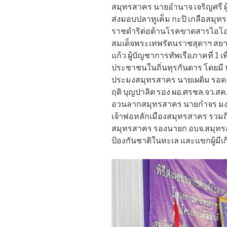
สมุทรสาคร นายอำนาจ เจริญศรี ผ
ส่งมอบปลาทูเค็ม กะปิ เกลือสม
ราชดำริต่อต้านโรคขาดสารไอโอด
สมเด็จพระเทพรัตนราชสุดาฯ สยาม
แก้ว ผู้บัญชาการทัพเรือภาคที่ 1 
ประชาชนในถิ่นทุรกันดาร โดยม
ประมงสมุทรสาคร นายเผดิม รอดอ
ฤติ บุญปาลิต รอง ผอ.ศรชล.จว.ส
อวนลากสมุทรสาคร นายกำจร ม
เจ้าพ่อหลักเมืองสมุทรสาคร รวม
สมุทรสาคร รองนายก อบจ.สมุท
ป้องกันชาติในทะเล และแขกผู้มีเกีย