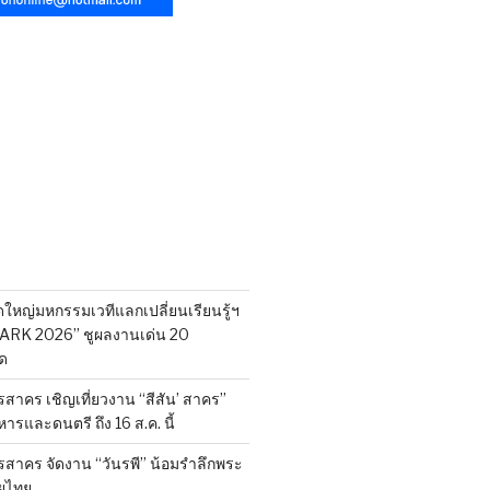
ดใหญ่มหกรรมเวทีแลกเปลี่ยนเรียนรู้ฯ
ARK 2026” ชูผลงานเด่น 20
ัด
สาคร เชิญเที่ยวงาน “สีสัน’ สาคร”
รและดนตรี ถึง 16 ส.ค. นี้
รสาคร จัดงาน “วันรพี” น้อมรำลึกพระ
ยไทย