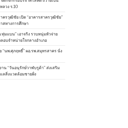
จัดกิจกรรมบริจาคโลหิต ถวายเป็น
หลวง ร.10
าครวุฒิชัย เปิด “อาคารสาครวุฒิชัย”
กาสทางการศึกษา
ทุ่มแบน” เอาจริง รวบหนุ่มหัวจ่าย
ลักลอบจำหน่ายใจกลางอำเภอ
ย “นพ.ศุภฤทธิ์” ผอ.รพ.สมุทรสาคร นั่ง
าน “วันอนุรักษ์วาฬบรูด้า” ส่งเสริม
ูแลสิ่งแวดล้อมชายฝั่ง