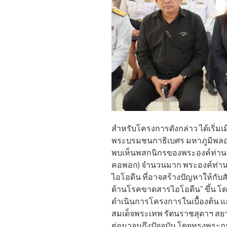
สำหรับโครงการดังกล่าว ได้เริ่มเ
พระบรมชนกาธิเบศร มหาภูมิพล
พบเห็นพสกนิกรของพระองค์ท่าน
คอพอก) จำนวนมาก พระองค์ท่า
ไอโอดีน ที่อาจสร้างปัญหาให้กับส
ต้านโรคขาดสารไอโอดีน” ขึ้น โด
ดำเนินการโครงการในเบื้องต้น แ
สมเด็จพระเทพ รัตนราชสุดาฯ สย
ต่อมาจนถึงปัจจุบัน โดยทรงพร