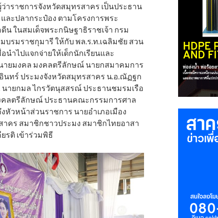
ู้ว่าราชการจังหวัดสมุทรสาคร เป็นประธาน
ุทร และปลากระป๋อง ตามโครงการพระ
ีน ในสมเด็จพระกนิษฐาธิราชเจ้า กรม
บรมราชกุมารี ให้กับ พล.ร.ท.เฉลิมชัย สวน
เพื่อนำไปแจกจ่ายให้เด็กนักเรียนและ
ี นายมงคล มงคลตรีลักษณ์ นายกสมาคมการ
ินทร์ ประมงจังหวัดสมุทรสาคร น.อ.ณัฏฐก
ค. นายกมล ไกรวัตนุสสรณ์ ประธานชมรมเรือ
งคลตรีลักษณ์ ประธานคณะกรรมการศาล
ถึงหัวหน้าส่วนราชการ นายอำเภอเมือง
รสาคร สมาชิกชาวประมง สมาชิกไทยอาสา
รติ เข้าร่วมพิธี