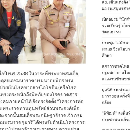
สธ. เซ็นแต่งตั้ง
ผอ.รพ.สมุทรสา
เปิดอบรม “นัก
ร่วมเรียนรู้-เก
วัฒนธรรม
ประชุม “สมัชชา
เสนอเชิงนโยบาย
ศึกษา”
สภากาชาดไทย 
ปฐมพยาบาลโลก ป
มื่อปี พ.ศ. 2538 ในวาระที่พระบาทสมเด็จ
แรงงานข้ามชาต
อดุลยเดชมหาราช บรมนาถบพิตร ทรง
ป่วยเป็นโรคขาดสารไอโอดีน (หรือโรค
มูลนิธิ รพ.ท่าฉ
นทรงตระหนักถึงพิษภัยของโรคขาดสาร
มาราธอน ครั้งที่
ังคมภายหน้าได้ จึงทรงจัดตั้ง “โครงการต่อ
กล้อง
ยพระราชทานทุนทรัพย์ส่วนพระองค์เพื่อ
“พิพัฒน์” ลงพื้น
ละจากนั้นสมเด็จพระกนิษฐาธิราชเจ้า กรม
ประชาชน แก้ร
ามบรมราชกุมารี ได้ทรงรับดำเนินโครงการ
ะกรุณาโปรดเกล้าฯ พระราชทานความช่วย