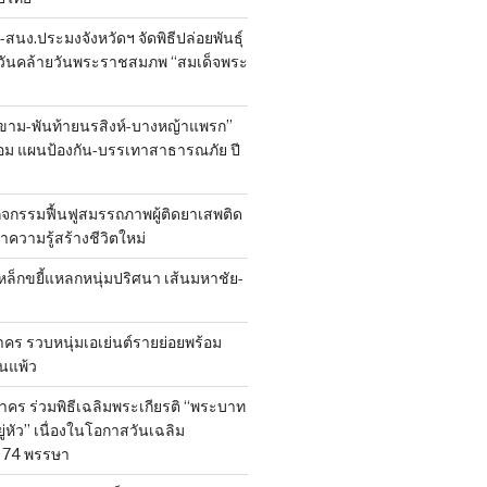
นง.ประมงจังหวัดฯ จัดพิธีปล่อยพันธุ์
งในวันคล้ายวันพระราชสมภพ “สมเด็จพระ
ขาม-พันท้ายนรสิงห์-บางหญ้าแพรก”
้อม แผนป้องกัน-บรรเทาสาธารณภัย ปี
ิจกรรมฟื้นฟูสมรรถภาพผู้ติดยาเสพติด
 นำความรู้สร้างชีวิตใหม่
หล็กขยี้แหลกหนุ่มปริศนา เส้นมหาชัย-
ร รวบหนุ่มเอเย่นต์รายย่อยพร้อม
้านแพ้ว
คร ร่วมพิธีเฉลิมพระเกียรติ “พระบาท
ู่หัว” เนื่องในโอกาสวันเฉลิม
74 พรรษา