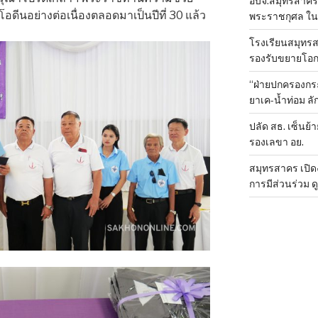
อบจ.สมุทรสาคร 
โอดีนอย่างต่อเนื่องตลอดมาเป็นปีที่ 30 แล้ว
พระราชกุศล ใน
โรงเรียนสมุทรส
รองรับขยายโอ
“ฝ่ายปกครองกระ
ยาเค-น้ำท่อม 
ปลัด สธ. เซ็นย้า
รองเลขา อย.
สมุทรสาคร เปิดง
การมีส่วนร่วม ด