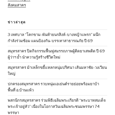
สังคมสาคร
ข่าวล่าสุด
3 เทศบาล “โคกขาม-พันท้ายนรสิงห์-บางหญ้าแพรก” ผนึก
กำลังร่วมซ้อม แผนป้องกัน-บรรเทาสาธารณภัย ปี 69
สมุทรสาคร ปิดกิจกรรมฟื้นฟูสมรรถภาพผู้ติดยาเสพติด ปี 69
ผู้ว่าฯ ย้ำ นำความรู้สร้างชีวิตใหม่
สมุทรสาคร ม้าเหล็กขยี้แหลกหนุ่มปริศนา เส้นมหาชัย-วงเวียน
ใหญ่
ปกครองสมุทรสาคร รวบหนุ่มเอเย่นต์รายย่อยพร้อมยาบ้า
พื้นที่ อ.บ้านแพ้ว
พสกนิกรสมุทรสาคร ร่วมพิธีเฉลิมพระเกียรติ “พระบาทสมเด็จ
พระเจ้าอยู่หัว” เนื่องในโอกาสวันเฉลิมพระชนมพรรษา 74
พรรษา