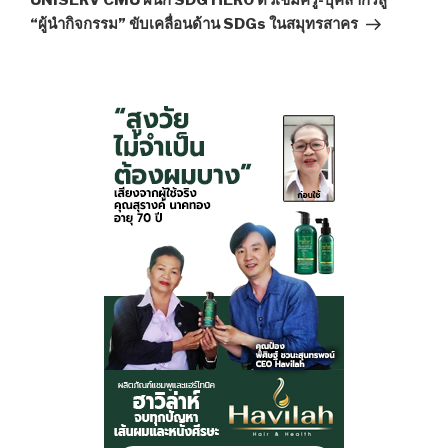
UNISERV CMU ผนึก SDG HERO ติวเข้มครู-บุคลากรสู่
“ผู้นำกิจกรรม” ขับเคลื่อนด้าน SDGs ในสมุทรสาคร