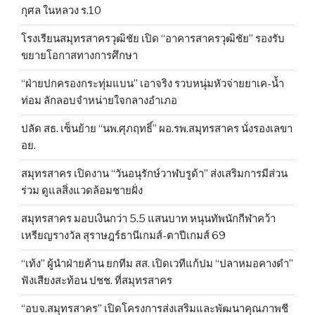
กุศล ในหลวง ร.10
โรงเรียนสมุทรสาครวุฒิชัย เปิด “อาคารสาครวุฒิชัย” รองรับ
ขยายโอกาสทางการศึกษา
“ฝ่ายปกครองกระทุ่มแบน” เอาจริง รวบหนุ่มหัวจ่ายยาเค-น้ำ
ท่อม ลักลอบจำหน่ายใจกลางอำเภอ
ปลัด สธ. เซ็นย้าย “นพ.ศุภฤทธิ์” ผอ.รพ.สมุทรสาคร นั่งรองเลขา
อย.
สมุทรสาคร เปิดงาน “วันอนุรักษ์วาฬบรูด้า” ส่งเสริมการมีส่วน
ร่วม ดูแลสิ่งแวดล้อมชายฝั่ง
สมุทรสาคร มอบเงินกว่า 5.5 แสนบาท หนุนทัพนักกีฬาคว้า
เหรียญรางวัล สุราษฎร์ธานีเกมส์-ตาปีเกมส์ 69
“เท้ง” ผู้นำฝ่ายค้าน ยกทีม สส. เปิดเวทีแก้ปม “ปลาหมอคางดำ”
ฟังเสียงสะท้อน ปชช. ที่สมุทรสาคร
“อบจ.สมุทรสาคร” เปิดโครงการส่งเสริมและพัฒนาคุณภาพชี