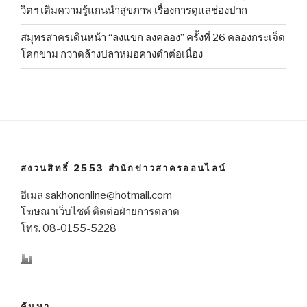
วิตฯ เติมความรู้แกนนำสุขภาพ เรื่องการดูแลช่องปาก
สมุทรสาครเดินหน้า “ลงแขก ลงคลอง” ครั้งที่ 26 คลองกระเจ็ด
โคกขาม กวาดล้างปลาหมอคางดำต่อเนื่อง
สงวนสิทธิ์ 2553 สำนักข่าวสาครออนไลน์
อีเมล sakhononline@hotmail.com
โฆษณาเว็บไซต์ ติดต่อฝ่ายการตลาด
โทร. 08-0155-5228
ค้นหา