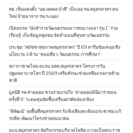
สธ. เซ็นแต่งตั้ง “นพ.นพพล บัวสี” เป็น ผอ.รพ.สมุทรสาคร คน
ใหม่ ย้ายมาจาก รพ.ระนอง
เปิดอบรม “นักสำรวจวัฒนธรรมเยาวชนบางปลา รุ่น 1” ร่วม
เรียนรู้-เก็บข้อมูลชุมชน จัดทำแผนที่ทุนทางวัฒนธรรม
ประชุม “สมัชชาสุขภาพสมุทรสาคร” ปี 69 หารือข้อเสนอเชิง
นโยบาย 3 ด้าน “ท่องเที่ยว-วัฒนธรรม-การศึกษา”
สภากาชาดไทย อบรม อสต.สมุทรสาคร โครงการวัน
ปฐมพยาบาลโลก ปี 2569 เสริมทักษะช่วยเหลือแรงงานข้าม
ชาติ
มูลนิธิ รพ.ท่าฉลอม ชวนร่วมงานวิ่ง “ท่าฉลอมมินิมาราธอน
ครั้งที่ 5” ระดมทุนจัดซื้อเครื่องผ่าตัดส่องกล้อง
“พิพัฒน์” ลงพื้นที่สมุทรสาคร รับฟังเสียงสะท้อนประชาชน แก้
รถติด-พัฒนาโครงข่ายคมนาคม
อบจ.สมุทรสาคร จัดกิจกรรมบริจาคโลหิต ถวายเป็นพระราช