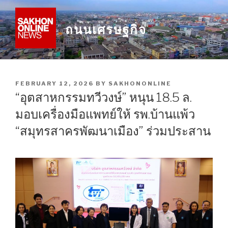
Skip
to
ถนนเศรษฐกิจ
content
POSTED
FEBRUARY 12, 2026
BY
SAKHONONLINE
ON
“อุตสาหกรรมทวีวงษ์” หนุน 18.5 ล.
มอบเครื่องมือแพทย์ให้ รพ.บ้านแพ้ว
“สมุทรสาครพัฒนาเมือง” ร่วมประสาน