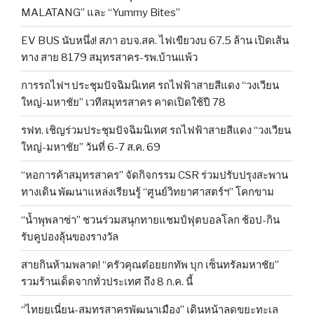
MALATANG” และ “Yummy Bites”
EV BUS นับหนึ่ง! สภา อบจ.สค. ไฟเขียวงบ 67.5 ล้าน เปิดเส้น
ทาง สาย 8179 สมุทรสาคร-รพ.บ้านแพ้ว
การรถไฟฯ ประชุมปัจฉิมนิเทศ รถไฟฟ้าสายสีแดง “วงเวียน
ใหญ่-มหาชัย” เวทีสมุทรสาคร คาดเปิดใช้ปี 78
รฟท. เชิญร่วมประชุมปัจฉิมนิเทศ รถไฟฟ้าสายสีแดง “วงเวียน
ใหญ่-มหาชัย” วันที่ 6-7 ส.ค. 69
“หอการค้าสมุทรสาคร” จัดกิจกรรม CSR ร่วมปรับปรุงสะพาน
ทางเดิน พัฒนาแหล่งเรียนรู้ “ศูนย์วิทยาศาสตร์ฯ” โคกขาม
“น้ำพุพลาซ่า” ชวนร่วมสนุกทายแชมป์ฟุตบอลโลก ช้อป-กิน
รับคูปองลุ้นของรางวัล
สายกินห้ามพลาด! “ครัวคุณต๋อยยกทัพ บุก เซ็นทรัลมหาชัย”
รวมร้านเด็ดจากทั่วประเทศ ถึง 8 ก.ค. นี้
“ไทยยูเนี่ยน-สมุทรสาครพัฒนาเมือง” เดินหน้าลดขยะทะเล