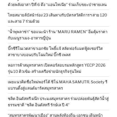
ด้วยพลังอาสา ปีที่ 6 ดึง “แอนโทเนีย” ร่วมเก็บขยะป่าชายเลน
ไทยสมายล์บัสนำร่อง 23 เส้นทางรับบัตรสวัสดิการฯ สาย 120
และสาย 7 ร่วมด้วย
“น้ำพุพลาซ่า” ขอแนะนำ ร้าน “MARU RAMEN” อิ่มคุ้มราคา
กับเมนูราเมง-อาหารญี่ปุ่น
บิ๊กซีรีโนเวตสาขาเอกชัย โพธิ์แจ้ สลัดฟอร์แมตฟู้ดเซอร์วิส
สาขาบางบอนปรับโฉมใหม่ บิ๊กซี เพลส
หอการค้าสมุทรสาคร เปิดคอร์สอบรมหลักสูตร YECP 2026
รุ่น 10 ติวเข้ม-สร้างเครือข่ายนักธุรกิจรุ่นใหม่
เผยแนวคิดชื่อใหม่พอร์โต้ ชิโน่ MAHA SAMUTR. Society รี
แบรนดิ้งสู่แลนด์มาร์คสมุทรสาคร
ชลิต อินดัสทรี ผนึก ประมงสมุทรสาคร ร่วมปล่อยพันธุ์สัตว์น้ำสู่
ธรรมชาติ “ชลิต อินดัสทรี รักษ์เล ปี 4”
“สมุทรสาครพัฒนาเมือง” สานพลังท้องถิ่น-เอกชน เดินหน้า