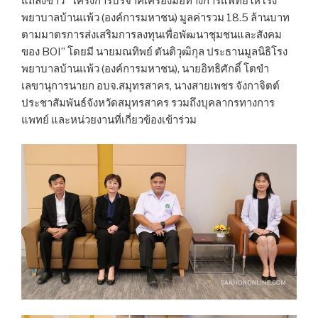
แถลงข่าว “โครงการบริจาคเครื่องมือทางการแพทย์ให้โรง
พยาบาลบ้านแพ้ว (องค์การมหาชน) มูลค่ารวม 18.5 ล้านบาท
ตามมาตรการส่งเสริมการลงทุนเพื่อพัฒนาชุมชนและสังคม
ของ BOI” โดยมี นายมณทิพย์ ตันติวุฒิกุล ประธานมูลนิธิโรง
พยาบาลบ้านแพ้ว (องค์การมหาชน), นายอิทธิศักดิ์ โตขำ
เลขานุการนายก อบจ.สมุทรสาคร, นางสายเพชร จังกาจิตต์
ประชาสัมพันธ์จังหวัดสมุทรสาคร รวมถึงบุคลากรทางการ
แพทย์ และหน่วยงานที่เกี่ยวข้องเข้าร่วม