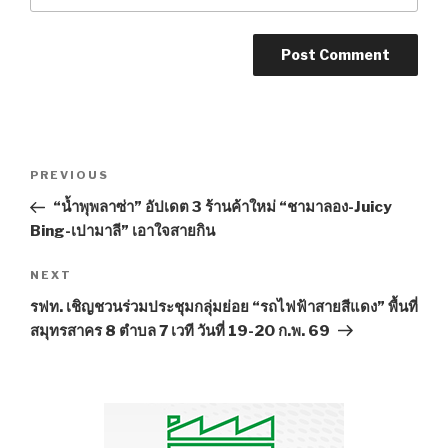
Post
PREVIOUS
Previous
navigation
Post
“น้ำพุพลาซ่า” อัปเดต 3 ร้านค้าใหม่ “ชามาลอง-Juicy
Bing-เปามาลี” เอาใจสายกิน
NEXT
Next
Post
รฟท. เชิญชวนร่วมประชุมกลุ่มย่อย “รถไฟฟ้าสายสีแดง” พื้นที่
สมุทรสาคร 8 ตำบล 7 เวที วันที่ 19-20 ก.พ. 69