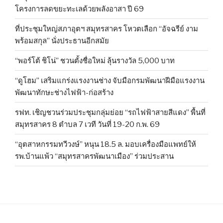
โครงการลดขยะทะเลด้วยพลังอาสา ปี 69
ที่ประชุมใหญ่สภาอุตฯ สมุทรสาคร โหวตเลือก “อัจฉรีย์ งาม
พร้อมสกุล” นั่งประธานอีกสมัย
“พอร์โต้ ชิโน่” ชวนตั้งชื่อใหม่ ลุ้นรางวัล 5,000 บาท
“ดูโฮม” เสริมแกร่งแรงงานช่าง จับมือกรมพัฒนาฝีมือแรงงาน
พัฒนาทักษะช่างไฟฟ้า-ก่อสร้าง
รฟท. เชิญชวนร่วมประชุมกลุ่มย่อย “รถไฟฟ้าสายสีแดง” พื้นที่
สมุทรสาคร 8 ตำบล 7 เวที วันที่ 19-20 ก.พ. 69
“อุตสาหกรรมทวีวงษ์” หนุน 18.5 ล. มอบเครื่องมือแพทย์ให้
รพ.บ้านแพ้ว “สมุทรสาครพัฒนาเมือง” ร่วมประสาน