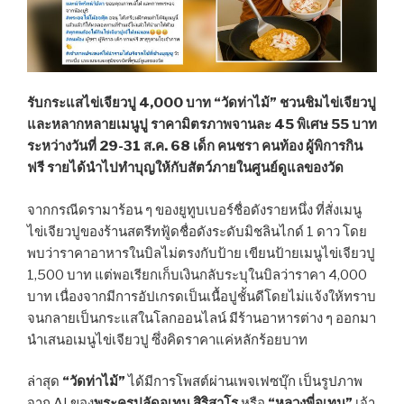
รับกระแสไข่เจียวปู 4,000 บาท “วัดท่าไม้” ชวนชิมไข่เจียวปู
และหลากหลายเมนูปู ราคามิตรภาพจานละ 45 พิเศษ 55 บาท
ระหว่างวันที่ 29-31 ส.ค. 68 เด็ก คนชรา คนท้อง ผู้พิการกิน
ฟรี รายได้นำไปทำบุญให้กับสัตว์ภายในศูนย์ดูแลของวัด
จากกรณีดรามาร้อน ๆ ของยูทูบเบอร์ชื่อดังรายหนึ่ง ที่สั่งเมนู
ไข่เจียวปูของร้านสตรีทฟู้ดชื่อดังระดับมิชลินไกด์ 1 ดาว โดย
พบว่าราคาอาหารในบิลไม่ตรงกับป้าย เขียนป้ายเมนูไข่เจียวปู
1,500 บาท แต่พอเรียกเก็บเงินกลับระบุในบิลว่าราคา 4,000
บาท เนื่องจากมีการอัปเกรดเป็นเนื้อปูชั้นดีโดยไม่แจ้งให้ทราบ
จนกลายเป็นกระแสในโลกออนไลน์ มีร้านอาหารต่าง ๆ ออกมา
นำเสนอเมนูไข่เจียวปู ซึ่งคิดราคาแค่หลักร้อยบาท
ล่าสุด
“วัดท่าไม้”
ได้มีการโพสต์ผ่านเพจเฟซบุ๊ก เป็นรูปภาพ
จาก AI ของ
พระครูปลัดอุเทน สิริสาโร
หรือ
“หลวงพี่อุเทน”
เจ้า