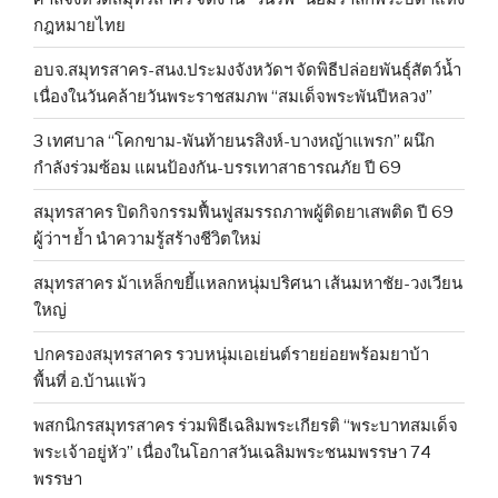
กฎหมายไทย
อบจ.สมุทรสาคร-สนง.ประมงจังหวัดฯ จัดพิธีปล่อยพันธุ์สัตว์น้ำ
เนื่องในวันคล้ายวันพระราชสมภพ “สมเด็จพระพันปีหลวง”
3 เทศบาล “โคกขาม-พันท้ายนรสิงห์-บางหญ้าแพรก” ผนึก
กำลังร่วมซ้อม แผนป้องกัน-บรรเทาสาธารณภัย ปี 69
สมุทรสาคร ปิดกิจกรรมฟื้นฟูสมรรถภาพผู้ติดยาเสพติด ปี 69
ผู้ว่าฯ ย้ำ นำความรู้สร้างชีวิตใหม่
สมุทรสาคร ม้าเหล็กขยี้แหลกหนุ่มปริศนา เส้นมหาชัย-วงเวียน
ใหญ่
ปกครองสมุทรสาคร รวบหนุ่มเอเย่นต์รายย่อยพร้อมยาบ้า
พื้นที่ อ.บ้านแพ้ว
พสกนิกรสมุทรสาคร ร่วมพิธีเฉลิมพระเกียรติ “พระบาทสมเด็จ
พระเจ้าอยู่หัว” เนื่องในโอกาสวันเฉลิมพระชนมพรรษา 74
พรรษา