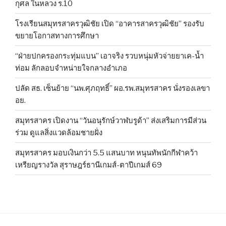
กุศล ในหลวง ร.10
โรงเรียนสมุทรสาครวุฒิชัย เปิด “อาคารสาครวุฒิชัย” รองรับ
ขยายโอกาสทางการศึกษา
“ฝ่ายปกครองกระทุ่มแบน” เอาจริง รวบหนุ่มหัวจ่ายยาเค-น้ำ
ท่อม ลักลอบจำหน่ายใจกลางอำเภอ
ปลัด สธ. เซ็นย้าย “นพ.ศุภฤทธิ์” ผอ.รพ.สมุทรสาคร นั่งรองเลขา
อย.
สมุทรสาคร เปิดงาน “วันอนุรักษ์วาฬบรูด้า” ส่งเสริมการมีส่วน
ร่วม ดูแลสิ่งแวดล้อมชายฝั่ง
สมุทรสาคร มอบเงินกว่า 5.5 แสนบาท หนุนทัพนักกีฬาคว้า
เหรียญรางวัล สุราษฎร์ธานีเกมส์-ตาปีเกมส์ 69