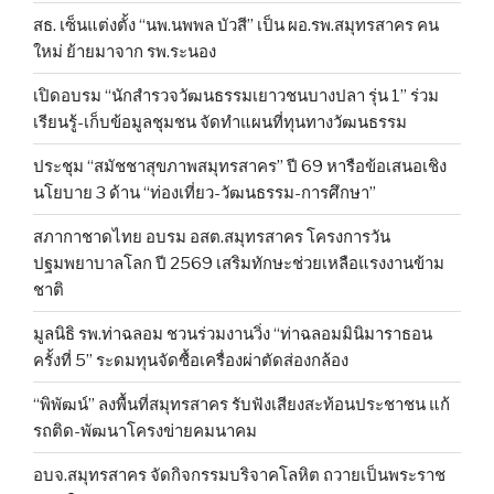
สธ. เซ็นแต่งตั้ง “นพ.นพพล บัวสี” เป็น ผอ.รพ.สมุทรสาคร คน
ใหม่ ย้ายมาจาก รพ.ระนอง
เปิดอบรม “นักสำรวจวัฒนธรรมเยาวชนบางปลา รุ่น 1” ร่วม
เรียนรู้-เก็บข้อมูลชุมชน จัดทำแผนที่ทุนทางวัฒนธรรม
ประชุม “สมัชชาสุขภาพสมุทรสาคร” ปี 69 หารือข้อเสนอเชิง
นโยบาย 3 ด้าน “ท่องเที่ยว-วัฒนธรรม-การศึกษา”
สภากาชาดไทย อบรม อสต.สมุทรสาคร โครงการวัน
ปฐมพยาบาลโลก ปี 2569 เสริมทักษะช่วยเหลือแรงงานข้าม
ชาติ
มูลนิธิ รพ.ท่าฉลอม ชวนร่วมงานวิ่ง “ท่าฉลอมมินิมาราธอน
ครั้งที่ 5” ระดมทุนจัดซื้อเครื่องผ่าตัดส่องกล้อง
“พิพัฒน์” ลงพื้นที่สมุทรสาคร รับฟังเสียงสะท้อนประชาชน แก้
รถติด-พัฒนาโครงข่ายคมนาคม
อบจ.สมุทรสาคร จัดกิจกรรมบริจาคโลหิต ถวายเป็นพระราช