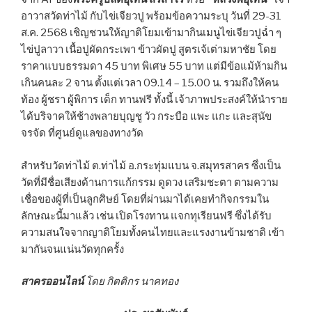
อาวาสวัดท่าไม้ กับไข่เจียวปู พร้อมข้อความระบุ วันที่ 29-31
ส.ค. 2568 เชิญชวนให้ญาติโยมเข้ามากินเมนูไข่เจียวปูฉ่ำ ๆ
ไข่ปูลาวา เนื้อปูผัดกระเพา ข้าวผัดปู สูตรเจ้เต่ามหาชัย โดย
ราคาแบบธรรมดา 45 บาท พิเศษ 55 บาท แต่มีข้อแม้ห้ามกิน
เกินคนละ 2 จาน ตั้งแต่เวลา 09.14 – 15.00 น. รวมถึงให้คน
ท้อง ผู้ชรา ผู้พิการ เด็ก ทานฟรี ทั้งนี้ เจ้าภาพประสงค์ให้นำราย
ได้บริจาคให้ช้างพลายบุญชู วัว กระบือ แพะ แกะ และสุนัข
จรจัด ที่ศูนย์ดูแลของทางวัด
สำหรับวัดท่าไม้ ต.ท่าไม้ อ.กระทุ่มแบน จ.สมุทรสาคร ซึ่งเป็น
วัดที่มีชื่อเสียงด้านการแก้กรรม ดูดวง เสริมชะตา ตามความ
เชื่อของผู้ที่เป็นลูกศิษย์ โดยที่ผ่านมาได้เคยทำกิจกรรมใน
ลักษณะนี้มาแล้ว เช่น เปิดโรงทาน แจกทุเรียนฟรี ซึ่งได้รับ
ความสนใจจากญาติโยมทั้งคนไทยและแรงงานข้ามชาติ เข้า
มากันจนแน่นวัดทุกครั้ง
สาครออนไลน์
โดย กิตติกร นาคทอง