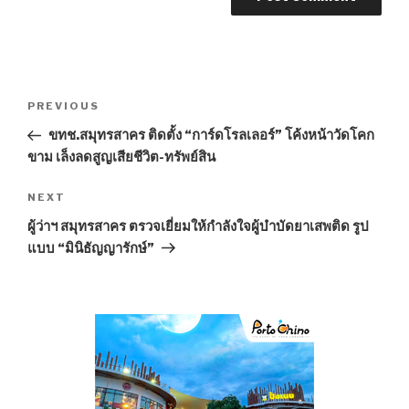
Post
PREVIOUS
Previous
navigation
Post
ขทช.สมุทรสาคร ติดตั้ง “การ์ดโรลเลอร์” โค้งหน้าวัดโคก
ขาม เล็งลดสูญเสียชีวิต-ทรัพย์สิน
NEXT
Next
Post
ผู้ว่าฯ สมุทรสาคร ตรวจเยี่ยมให้กำลังใจผู้บำบัดยาเสพติด รูป
แบบ “มินิธัญญารักษ์”