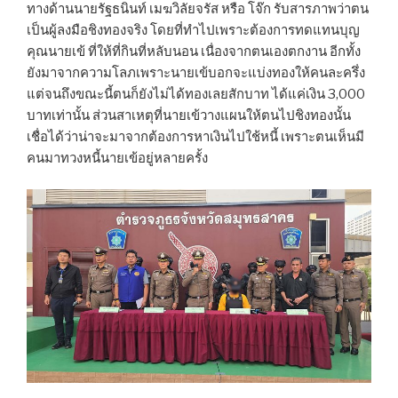
ทางด้านนายรัฐธนินท์ เมฆวิลัยจรัส หรือ โจ๊ก รับสารภาพว่าตน
เป็นผู้ลงมือชิงทองจริง โดยที่ทำไปเพราะต้องการทดแทนบุญ
คุณนายเข้ ที่ให้ที่กินที่หลับนอน เนื่องจากตนเองตกงาน อีกทั้ง
ยังมาจากความโลภเพราะนายเข้บอกจะแบ่งทองให้คนละครึ่ง
แต่จนถึงขณะนี้ตนก็ยังไม่ได้ทองเลยสักบาท ได้แค่เงิน 3,000
บาทเท่านั้น ส่วนสาเหตุที่นายเข้วางแผนให้ตนไปชิงทองนั้น
เชื่อได้ว่าน่าจะมาจากต้องการหาเงินไปใช้หนี้ เพราะตนเห็นมี
คนมาทวงหนี้นายเข้อยู่หลายครั้ง