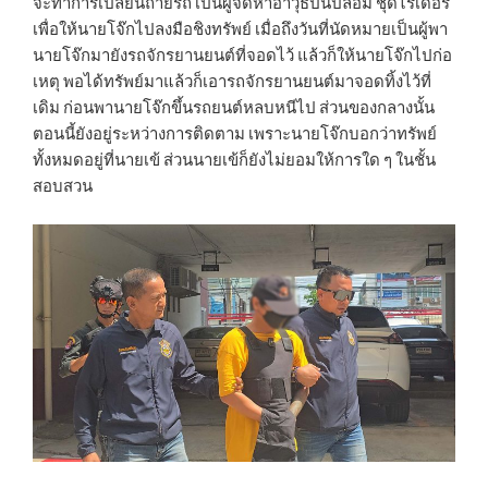
จะทำการเปลี่ยนถ่ายรถ เป็นผู้จัดหาอาวุธปืนปลอม ชุดไรเดอร์
เพื่อให้นายโจ๊กไปลงมือชิงทรัพย์ เมื่อถึงวันที่นัดหมายเป็นผู้พา
นายโจ๊กมายังรถจักรยานยนต์ที่จอดไว้ แล้วก็ให้นายโจ๊กไปก่อ
เหตุ พอได้ทรัพย์มาแล้วก็เอารถจักรยานยนต์มาจอดทิ้งไว้ที่
เดิม ก่อนพานายโจ๊กขึ้นรถยนต์หลบหนีไป ส่วนของกลางนั้น
ตอนนี้ยังอยู่ระหว่างการติดตาม เพราะนายโจ๊กบอกว่าทรัพย์
ทั้งหมดอยู่ที่นายเข้ ส่วนนายเข้ก็ยังไม่ยอมให้การใด ๆ ในชั้น
สอบสวน