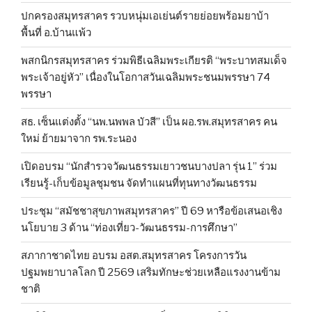
ปกครองสมุทรสาคร รวบหนุ่มเอเย่นต์รายย่อยพร้อมยาบ้า
พื้นที่ อ.บ้านแพ้ว
พสกนิกรสมุทรสาคร ร่วมพิธีเฉลิมพระเกียรติ “พระบาทสมเด็จ
พระเจ้าอยู่หัว” เนื่องในโอกาสวันเฉลิมพระชนมพรรษา 74
พรรษา
สธ. เซ็นแต่งตั้ง “นพ.นพพล บัวสี” เป็น ผอ.รพ.สมุทรสาคร คน
ใหม่ ย้ายมาจาก รพ.ระนอง
เปิดอบรม “นักสำรวจวัฒนธรรมเยาวชนบางปลา รุ่น 1” ร่วม
เรียนรู้-เก็บข้อมูลชุมชน จัดทำแผนที่ทุนทางวัฒนธรรม
ประชุม “สมัชชาสุขภาพสมุทรสาคร” ปี 69 หารือข้อเสนอเชิง
นโยบาย 3 ด้าน “ท่องเที่ยว-วัฒนธรรม-การศึกษา”
สภากาชาดไทย อบรม อสต.สมุทรสาคร โครงการวัน
ปฐมพยาบาลโลก ปี 2569 เสริมทักษะช่วยเหลือแรงงานข้าม
ชาติ