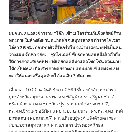
ผบช.ภ. 7 แถลงข่าวรวบ “โจ๊ก-เข้” 2 โจรร่วมกันชิงทรัพย์ร้าน
ทองภายในห้างดังย่าน ถ.เอกชัย จ.สมุทรสาคร ตำรวจใช้เวลา
ไล่ล่า 36 ชม. ก่อนพบตัวที่รีสอร์ทใน จ.น่าน เผยนายเข้เป็นคน
วางแผน จัดหา จยย. – ชุดไรเดอร์ ขับรถพาหลบหนี เจ้าตัวยัง
ให้การภาคเสธ พบประวัติเคยก่อคดีมาแล้วโชกโชน ส่วนนาย
โจ๊กเป็นคนลงมือ สารภาพอยากตอบแทนนายเข้ แถมจะแบ่ง
ทองให้คนละครึ่ง สุดท้ายได้แค่เงิน 3 พันบาท
เมื่อเวลา 10.00 น. วันที่ 4 พ.ค. 2569 ที่กองบังคับการตำรวจ
ภูธรจังหวัดสมุทรสาคร พล.ต.ท.พิสิฐ ตันประเสริฐ ผบช.ภ.7
พร้อมด้วย พล.ต.ต.ชมชวิณ ปุระธนานนท์ รอง ผบช.ภ.7,
พล.ต.ต.ธีระเดช อธิภัคกุล ผบก.ภ.จว.สมุทรสาคร, พล.ต.ต.กานต์
ธรรมเกษม ผบก.สส.ภ.7, พ.ต.อ.พิเชษฐ์พงศ์ แจ้งค้ายคม รอง
ผบก.ภ.จว.สมุทรสาคร, พ.ต.อ.รณกร ประคองศรี รอง