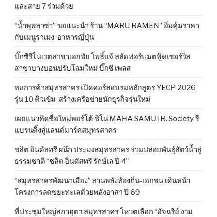
และสาย 7 ร่วมด้วย
“น้ำพุพลาซ่า” ขอแนะนำ ร้าน “MARU RAMEN” อิ่มคุ้มราคา
กับเมนูราเมง-อาหารญี่ปุ่น
บิ๊กซีรีโนเวตสาขาเอกชัย โพธิ์แจ้ สลัดฟอร์แมตฟู้ดเซอร์วิส
สาขาบางบอนปรับโฉมใหม่ บิ๊กซี เพลส
หอการค้าสมุทรสาคร เปิดคอร์สอบรมหลักสูตร YECP 2026
รุ่น 10 ติวเข้ม-สร้างเครือข่ายนักธุรกิจรุ่นใหม่
เผยแนวคิดชื่อใหม่พอร์โต้ ชิโน่ MAHA SAMUTR. Society รี
แบรนดิ้งสู่แลนด์มาร์คสมุทรสาคร
ชลิต อินดัสทรี ผนึก ประมงสมุทรสาคร ร่วมปล่อยพันธุ์สัตว์น้ำสู่
ธรรมชาติ “ชลิต อินดัสทรี รักษ์เล ปี 4”
“สมุทรสาครพัฒนาเมือง” สานพลังท้องถิ่น-เอกชน เดินหน้า
โครงการลดขยะทะเลด้วยพลังอาสา ปี 69
ที่ประชุมใหญ่สภาอุตฯ สมุทรสาคร โหวตเลือก “อัจฉรีย์ งาม