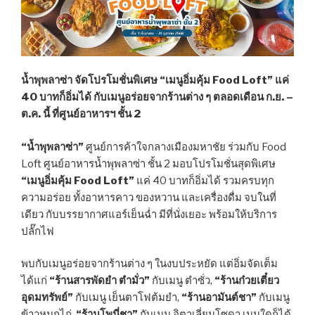
น้ำพุพลาซ่า จัดโปรโมชั่นพิเศษ “เมนูอิ่มคุ้ม Food Loft” แค่
40 บาทก็อิ่มได้ กับเมนูอร่อยจากร้านต่าง ๆ ตลอดเดือน ก.ย. –
ต.ค. นี้ ที่ศูนย์อาหารฯ ชั้น 2
“น้ำพุพลาซ่า”
ศูนย์การค้าใจกลางเมืองมหาชัย ร่วมกับ Food
Loft ศูนย์อาหารน้ำพุพลาซ่า ชั้น 2 มอบโปรโมชั่นสุดพิเศษ
“เมนูอิ่มคุ้ม Food Loft”
แค่ 40 บาทก็อิ่มได้ รวมครบทุก
ความอร่อย ทั้งอาหารคาว ของหวาน และเครื่องดื่ม จบในที่
เดียว กับบรรยากาศแอร์เย็นฉ่ำ มีที่นั่งเยอะ พร้อมให้บริการ
ปลั๊กไฟ
พบกับเมนูอร่อยจากร้านต่าง ๆ ในงบประหยัด แต่อิ่มจัดเต็ม
ได้แก่
“ร้านสารพัดยำ ตำมั่ว”
กับเมนู ตำซั่ว,
“ร้านก๋วยเตี๋ยว
อุดมทรัพย์”
กับเมนู เย็นตาโฟต้มยำ,
“ร้านอามันต์ชา”
กับเมนู
ข้าวหมกไก่,
“ร้านโพนี่ชา”
กับเมนู อิตาเลี่ยนโซดา เมนูใดก็ได้