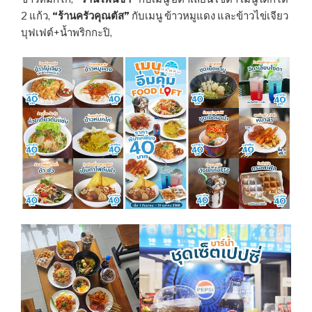
2 แก้ว,
“ร้านครัวคุณตัส”
กับเมนู ข้าวหมูแดง และข้าวไข่เจียว
บุฟเฟต์+น้ำพริกกะปิ,