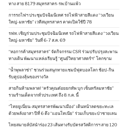
ทาง สาย 8179 สมุทรสาคร-รพ.บ้านแพ้ว
การรถไฟฯ ประชุมปัจฉิมนิเทศ รถไฟฟ้าสายสีแดง “วงเวียน
ใหญ่-มหาชัย” เวทีสมุทรสาคร คาดเปิดใช้ปี 78
รฟท. เชิญร่วมประชุมปัจฉิมนิเทศ รถไฟฟ้าสายสีแดง “วงเวียน
ใหญ่-มหาชัย” วันที่ 6-7 ส.ค. 69
“หอการค้าสมุทรสาคร” จัดกิจกรรม CSR ร่วมปรับปรุงสะพาน
ทางเดิน พัฒนาแหล่งเรียนรู้ “ศูนย์วิทยาศาสตร์ฯ” โคกขาม
“น้ำพุพลาซ่า” ชวนร่วมสนุกทายแชมป์ฟุตบอลโลก ช้อป-กิน
รับคูปองลุ้นของรางวัล
สายกินห้ามพลาด! “ครัวคุณต๋อยยกทัพ บุก เซ็นทรัลมหาชัย”
รวมร้านเด็ดจากทั่วประเทศ ถึง 8 ก.ค. นี้
“ไทยยูเนี่ยน-สมุทรสาครพัฒนาเมือง” เดินหน้าลดขยะทะเล
ด้วยพลังอาสา ปีที่ 6 ดึง “แอนโทเนีย” ร่วมเก็บขยะป่าชายเลน
ไทยสมายล์บัสนำร่อง 23 เส้นทางรับบัตรสวัสดิการฯ สาย 120