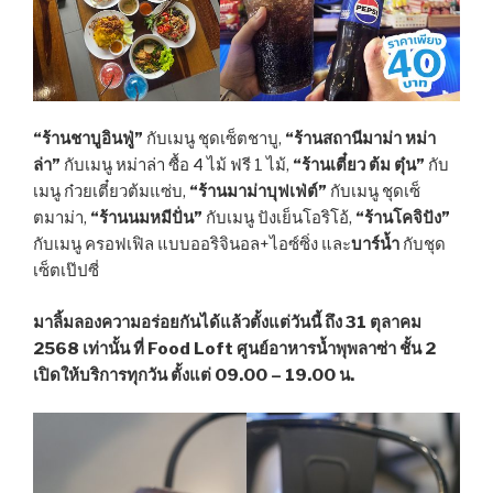
“ร้านชาบูอินฟู่”
กับเมนู ชุดเซ็ตชาบู,
“ร้านสถานีมาม่า หม่า
ล่า”
กับเมนู หม่าล่า ซื้อ 4 ไม้ ฟรี 1 ไม้,
“ร้านเตี๋ยว ต้ม ตุ๋น”
กับ
เมนู ก๋วยเตี๋ยวต้มแซ่บ,
“ร้านมาม่าบุฟเฟ่ต์”
กับเมนู ชุดเซ็
ตมาม่า,
“ร้านนมหมีปั่น”
กับเมนู ปังเย็นโอริโอ้,
“ร้านโคจิปัง”
กับเมนู ครอฟเฟิล แบบออริจินอล+ไอซ์ซิ่ง และ
บาร์น้ำ
กับชุด
เซ็ตเป๊ปซี่
มาลิ้มลองความอร่อยกันได้แล้วตั้งแต่วันนี้ ถึง 31 ตุลาคม
2568 เท่านั้น ที่ Food Loft ศูนย์อาหารน้ำพุพลาซ่า ชั้น 2
เปิดให้บริการทุกวัน ตั้งแต่ 09.00 – 19.00 น.