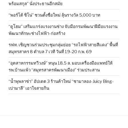
พร้อมสกุล” นั่งประธานอีกสมัย
“พอร์โต้ ชิโน่” ชวนตั้งชื่อใหม่ ลุ้นรางวัล 5,000 บาท
“ดูโฮม” เสริมแกร่งแรงงานช่าง จับมือกรมพัฒนาฝีมือแรงงาน
พัฒนาทักษะช่างไฟฟ้า-ก่อสร้าง
รฟท. เชิญชวนร่วมประชุมกลุ่มย่อย “รถไฟฟ้าสายสีแดง” พื้นที่
สมุทรสาคร 8 ตำบล 7 เวที วันที่ 19-20 ก.พ. 69
“อุตสาหกรรมทวีวงษ์” หนุน 18.5 ล. มอบเครื่องมือแพทย์ให้
รพ.บ้านแพ้ว “สมุทรสาครพัฒนาเมือง” ร่วมประสาน
“น้ำพุพลาซ่า” อัปเดต 3 ร้านค้าใหม่ “ชามาลอง-Juicy Bing-
เปามาลี” เอาใจสายกิน