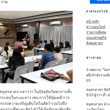
0 ราย
สาครออนไลน์
หน้าหลัก
ข่าวออนไลน์
รายงานพิเศษ
ถนนเศรษฐกิจ
สังคมสาคร
ข่าวล่าสุด
3 เทศบาล “โคก
ผนึกกำลังร่วมซ
69
สมุทรสาคร ปิดก
จ.สมุทรสาคร กล่าวว่า ในปัจจุบันวิทยาการทั้ง
ปี 69 ผู้ว่าฯ ย้ำ
กระทบในระยะยาว เช่น การใช้ปุ๋ยเคมี การ
ารเร่งความเจริญเติบโตในสัตว์ รวมไปถึง
สมุทรสาคร ม้าเ
ุกรรมพืชและสัตว์ ทำให้เกิดปัญหาดินเสีย
วงเวียนใหญ่