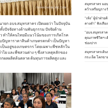
สมุทรสาคร มอบเ
คว้าเหรียญรางวั
“เท้ง” ผู้นำฝ่า
ายก อบจ.สมุทรสาคร เปิดเผยว่า ในปัจจุบัน
คางดำ” ฟังเสีย
ั้งปัจจัยทางด้านพันธุกรรม ปัจจัยด้าน
“อบจ.สมุทรสาค
ัว ทำให้คนไทยมีแนวโน้มของการเกิดโรค
คุณภาพชีวิตฯ เ
ับปัญหาราคาสินค้าเกษตรตกต่ำ เป็นปัญหา
ช่องปาก
มเป็นอยู่ของเกษตรกร โดยเฉพาะพืชหลักใน
สมุทรสาครเดินห
ลำไย และพืชสวนต่าง ๆ ซึ่งสาเหตุหลักของ
กระเจ็ด โคกขา
ากผลผลิตล้นตลาด ต้นทุนการผลิตสูง และ