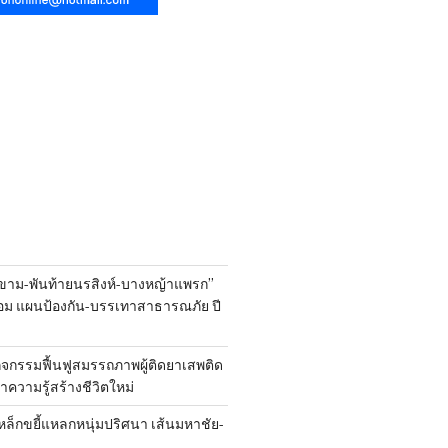
ขาม-พันท้ายนรสิงห์-บางหญ้าแพรก”
้อม แผนป้องกัน-บรรเทาสาธารณภัย ปี
ิจกรรมฟื้นฟูสมรรถภาพผู้ติดยาเสพติด
 นำความรู้สร้างชีวิตใหม่
หล็กขยี้แหลกหนุ่มปริศนา เส้นมหาชัย-