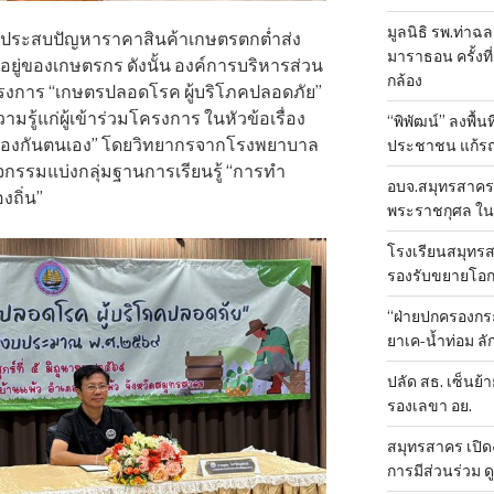
มูลนิธิ รพ.ท่าฉ
ยประสบปัญหาราคาสินค้าเกษตรตกต่ำส่ง
มาราธอน ครั้งที่
ู่ของเกษตรกร ดังนั้น องค์การบริหารส่วน
กล้อง
ครงการ “เกษตรปลอดโรค ผู้บริโภคปลอดภัย”
ามรู้แก่ผู้เข้าร่วมโครงการ ในหัวข้อเรื่อง
“พิพัฒน์” ลงพื้น
้องกันตนเอง” โดยวิทยากรจากโรงพยาบาล
ประชาชน แก้ร
จกรรมแบ่งกลุ่มฐานการเรียนรู้ “การทำ
อบจ.สมุทรสาคร 
งถิ่น”
พระราชกุศล ใน
โรงเรียนสมุทรส
รองรับขยายโอ
“ฝ่ายปกครองกระ
ยาเค-น้ำท่อม 
ปลัด สธ. เซ็นย้า
รองเลขา อย.
สมุทรสาคร เปิดง
การมีส่วนร่วม ด