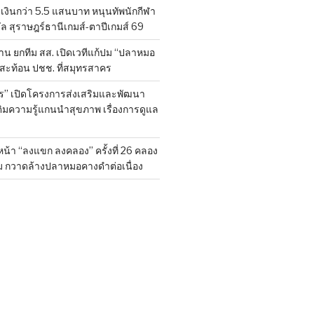
งินกว่า 5.5 แสนบาท หนุนทัพนักกีฬา
ล สุราษฎร์ธานีเกมส์-ตาปีเกมส์ 69
ยค้าน ยกทีม สส. เปิดเวทีแก้ปม “ปลาหมอ
งสะท้อน ปชช. ที่สมุทรสาคร
ร” เปิดโครงการส่งเสริมและพัฒนา
ติมความรู้แกนนำสุขภาพ เรื่องการดูแล
น้า “ลงแขก ลงคลอง” ครั้งที่ 26 คลอง
ม กวาดล้างปลาหมอคางดำต่อเนื่อง