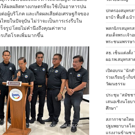
ำให้ผลผลิตทางเกษตรที่จะใช้เป็นอาหารปน
ปกครองสมุทรสาค
ายต่อผู้บริโภค และเกิดผลเสียต่อเศรษฐกิจของ
ยาบ้า พื้นที่ อ.บ
ทยในปัจจุบัน ไม่ว่าจะเป็นการเร่งรีบใน
จรูป โดยไม่คำนึงถึงคุณค่าทาง
พสกนิกรสมุทรสา
สมเด็จพระเจ้าอย
กิดโรคเพิ่มมากขึ้น
พระชนมพรรษา 
สธ. เซ็นแต่งตั้ง
ผอ.รพ.สมุทรสา
เปิดอบรม “นัก
ร่วมเรียนรู้-เก
วัฒนธรรม
ประชุม “สมัชชา
เสนอเชิงนโยบาย
ศึกษา”
สภากาชาดไทย 
ปฐมพยาบาลโลก ป
แรงงานข้ามชาต