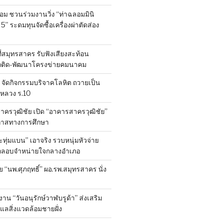
ลอม ชวนร่วมงานวิ่ง “ท่าฉลอมมินิ
 5” ระดมทุนจัดซื้อเครื่องผ่าตัดส่อง
ที่สมุทรสาคร รับฟังเสียงสะท้อน
ถติด-พัฒนาโครงข่ายคมนาคม
จัดกิจกรรมบริจาคโลหิต ถวายเป็น
หลวง ร.10
าครวุฒิชัย เปิด “อาคารสาครวุฒิชัย”
กาสทางการศึกษา
ทุ่มแบน” เอาจริง รวบหนุ่มหัวจ่าย
ลักลอบจำหน่ายใจกลางอำเภอ
ย “นพ.ศุภฤทธิ์” ผอ.รพ.สมุทรสาคร นั่ง
าน “วันอนุรักษ์วาฬบรูด้า” ส่งเสริม
ูแลสิ่งแวดล้อมชายฝั่ง