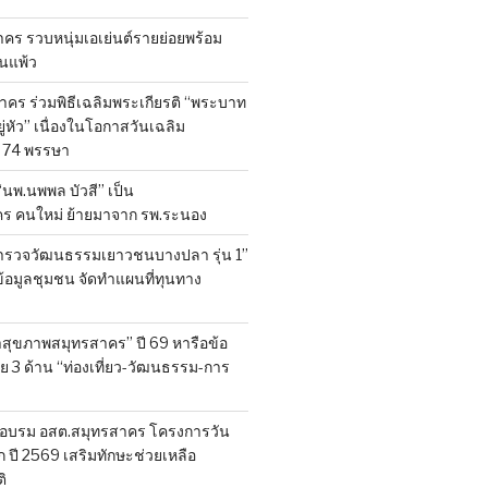
ร รวบหนุ่มเอเย่นต์รายย่อยพร้อม
้านแพ้ว
คร ร่วมพิธีเฉลิมพระเกียรติ “พระบาท
ู่หัว” เนื่องในโอกาสวันเฉลิม
74 พรรษา
 “นพ.นพพล บัวสี” เป็น
คร คนใหม่ ย้ายมาจาก รพ.ระนอง
สำรวจวัฒนธรรมเยาวชนบางปลา รุ่น 1”
็บข้อมูลชุมชน จัดทำแผนที่ทุนทาง
สุขภาพสมุทรสาคร” ปี 69 หารือข้อ
 3 ด้าน “ท่องเที่ยว-วัฒนธรรม-การ
อบรม อสต.สมุทรสาคร โครงการวัน
ี 2569 เสริมทักษะช่วยเหลือ
ิ