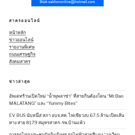
สาครออนไลน์
หน้าหลัก
ข่าวออนไลน์
รายงานพิเศษ
ถนนเศรษฐกิจ
สังคมสาคร
ข่าวล่าสุด
อัพเดทร้านเปิดใหม่ “น้ำพุพลาซ่า” ที่สายกินต้องโดน “Mr.Bao
MALATANG” และ “Yummy Bites”
EV BUS นับหนึ่ง! สภา อบจ.สค. ไฟเขียวงบ 67.5 ล้าน เปิดเส้น
ทาง สาย 8179 สมุทรสาคร-รพ.บ้านแพ้ว
การรถไฟฯ ประชุมปัจฉิมนิเทศ รถไฟฟ้าสายสีแดง “วงเวียน