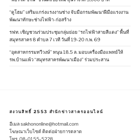
“ดูโฮม” เสริมแกร่งแรงงานช่าง จับมือกรมพัฒนาฝีมือแรงงาน
พัฒนาทักษะช่างไฟฟ้า-ก่อสร้าง
รฟท. เชิญชวนร่วมประชุมกลุ่มย่อย “รถไฟฟ้าสายสีแดง” พื้นที่
สมุทรสาคร 8 ตำบล 7 เวที วันที่ 19-20 ก.พ. 69
“อุตสาหกรรมทวีวงษ์” หนุน 18.5 ล. มอบเครื่องมือแพทย์ให้
รพ.บ้านแพ้ว “สมุทรสาครพัฒนาเมือง” ร่วมประสาน
สงวนสิทธิ์ 2553 สำนักข่าวสาครออนไลน์
อีเมล sakhononline@hotmail.com
โฆษณาเว็บไซต์ ติดต่อฝ่ายการตลาด
โทร. 08-0155-5228