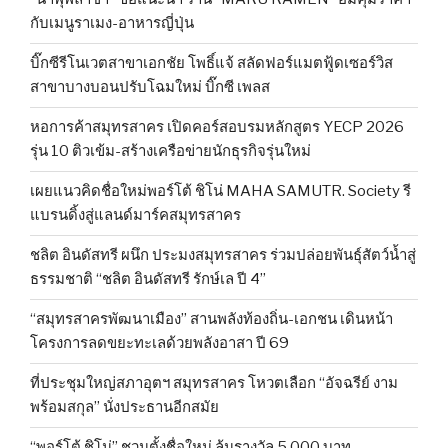
กับเมนูราเมง-อาหารญี่ปุ่น
บิ๊กซีรีโนเวตสาขาเอกชัย โพธิ์แจ้ สลัดฟอร์แมตฟู้ดเซอร์วิส
สาขาบางบอนปรับโฉมใหม่ บิ๊กซี เพลส
หอการค้าสมุทรสาคร เปิดคอร์สอบรมหลักสูตร YECP 2026
รุ่น 10 ติวเข้ม-สร้างเครือข่ายนักธุรกิจรุ่นใหม่
เผยแนวคิดชื่อใหม่พอร์โต้ ชิโน่ MAHA SAMUTR. Society รี
แบรนดิ้งสู่แลนด์มาร์คสมุทรสาคร
ชลิต อินดัสทรี ผนึก ประมงสมุทรสาคร ร่วมปล่อยพันธุ์สัตว์น้ำสู่
ธรรมชาติ “ชลิต อินดัสทรี รักษ์เล ปี 4”
“สมุทรสาครพัฒนาเมือง” สานพลังท้องถิ่น-เอกชน เดินหน้า
โครงการลดขยะทะเลด้วยพลังอาสา ปี 69
ที่ประชุมใหญ่สภาอุตฯ สมุทรสาคร โหวตเลือก “อัจฉรีย์ งาม
พร้อมสกุล” นั่งประธานอีกสมัย
“พอร์โต้ ชิโน่” ชวนตั้งชื่อใหม่ ลุ้นรางวัล 5,000 บาท