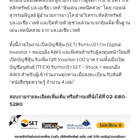
ลักษณ์ แสงเลิศศิลปชัย ผู้ช่วยกรรมการผู้จัดการ ฝ่ายวิเคราะห์
หลักทรัพย์ บล.เอเชีย เวลท์ “หุ้นเด่น เทคนิคสวย” โดย กฤษณ์
สุวรรณพิบูลย์ ผู้อำนวยการอาวุโส ฝ่ายวิเคราะห์หลักทรัพย์
บล.เอเชีย เวลท์ และปิดท้ายด้วยช่วงเสวนาแจกหุ้นเด็ด พื้นฐาน
เด่น เทคนิคสวย จาก บล.เอเชีย เวลท์
ทั้งนี้ภายในงาน เปิดบัญชีหุ้น (SET) รับกระเป๋า I’m Digital
Investor + หมอนอิง AWS และพิเศษสำหรับผู้ลงทุนหน้าใหม่ที่
เปิดบัญชีหุ้น รับเพิ่ม Gift Voucher 100 บาท รวมทั้งเมื่อเปิด
บัญชีอนุพันธ์ (TFEX) รับกระเป๋า SET – Stock + หมอนอิง
AWS สำหรับผู้เข้าร่วมงานทุกท่าน เมื่อลงทะเบียน รับทันที
“หนังสือชุดความรู้ จำนวน 4 เล่ม”
สอบถามรายละเอียดเพิ่มเติม หรือสำรองที่นั่งได้ที่ 02-680-
5280