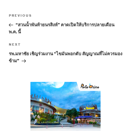
Post
PREVIOUS
Previous
navigation
Post
“สวนน้ำพันท้ายนรสิงห์” คาดเปิดให้บริการปลายเดือน
พ.ค. นี้
NEXT
Next
Post
รพ.มหาชัย เชิญร่วมงาน “ไขมันพอกตับ สัญญาณที่ไม่ควรมอง
ข้าม”