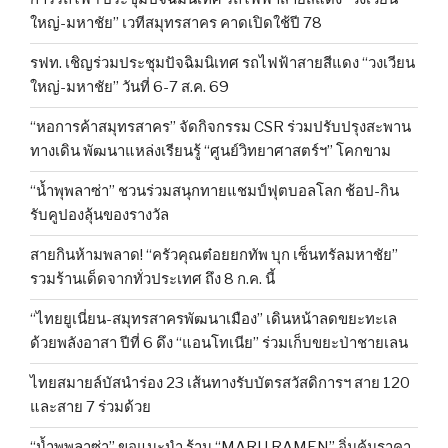
ใหญ่-มหาชัย” เวทีสมุทรสาคร คาดเปิดใช้ปี 78
รฟท. เชิญร่วมประชุมปัจฉิมนิเทศ รถไฟฟ้าสายสีแดง “วงเวียน
ใหญ่-มหาชัย” วันที่ 6-7 ส.ค. 69
“หอการค้าสมุทรสาคร” จัดกิจกรรม CSR ร่วมปรับปรุงสะพาน
ทางเดิน พัฒนาแหล่งเรียนรู้ “ศูนย์วิทยาศาสตร์ฯ” โคกขาม
“น้ำพุพลาซ่า” ชวนร่วมสนุกทายแชมป์ฟุตบอลโลก ช้อป-กิน
รับคูปองลุ้นของรางวัล
สายกินห้ามพลาด! “ครัวคุณต๋อยยกทัพ บุก เซ็นทรัลมหาชัย”
รวมร้านเด็ดจากทั่วประเทศ ถึง 8 ก.ค. นี้
“ไทยยูเนี่ยน-สมุทรสาครพัฒนาเมือง” เดินหน้าลดขยะทะเล
ด้วยพลังอาสา ปีที่ 6 ดึง “แอนโทเนีย” ร่วมเก็บขยะป่าชายเลน
ไทยสมายล์บัสนำร่อง 23 เส้นทางรับบัตรสวัสดิการฯ สาย 120
และสาย 7 ร่วมด้วย
“น้ำพุพลาซ่า” ขอแนะนำ ร้าน “MARU RAMEN” อิ่มคุ้มราคา