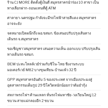
ร้าน CJ MORE ติดตั้งตู้เงินดี สมุทรสาครนำร่อง 10 สาขา เป็น
ทางเลือกฝาก-ถอนแทนที่ตู้ ATM
ศาลายา-นครปฐม กำลังจะมีรถไฟฟ้าสายสีแดง สมุทรสาคร
อาจจะยัง
จดหมายเปิดผนึกถึง ผอ.ขสมก. ข้อเสนอปรับปรุงเส้นทาง
เดินรถ จ.สมุทรสาคร
ขอเชิญชาวสมุทรสาคร เสนอความเห็น-ออกแบบ ปรับปรุงเส้น
ทางเดินรถ ขสมก.
BEM ปะทะโทลล์เวย์ร่วมกับซิโน-ไทย ชิงงานระบบ
มอเตอร์เวย์ M82 บางขุนเทียน-บ้านแพ้ว 32 ปี
GPP สมุทรสาครอันดับ 5 ของประเทศ จากเมืองประมงสู่
อุตสาหกรรมเต็มรูป 29 ปีโควิดหนักน้อยกว่าต้มยำกุ้ง
สหภาพรถไฟฯ ค้านแหลก หั่นรถไฟมหาชัย-วงเวียนใหญ่ 12
ขบวน สายแม่กลองอีก 2 ขบวน