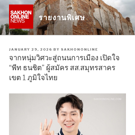
Skip
to
รายงานพิเศษ
content
POSTED
JANUARY 29, 2026
BY
SAKHONONLINE
ON
จากหนุ่มวิศวะสู่ถนนการเมือง เปิดใจ
“พีท ธนชิต” ผู้สมัคร สส.สมุทรสาคร
เขต 1 ภูมิใจไทย