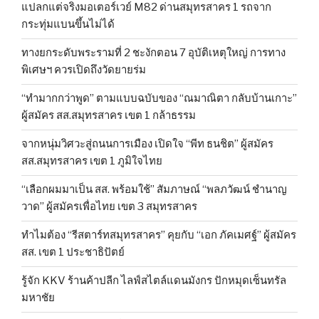
แปลกแต่จริงมอเตอร์เวย์ M82 ด่านสมุทรสาคร 1 รถจาก
กระทุ่มแบนขึ้นไม่ได้
ทางยกระดับพระรามที่ 2 ชะงักตอน 7 อุบัติเหตุใหญ่ การทาง
พิเศษฯ ควรเปิดถึงวัดยายร่ม
“ทำมากกว่าพูด” ตามแบบฉบับของ “ณมาณิตา กลับบ้านเกาะ”
ผู้สมัคร สส.สมุทรสาคร เขต 1 กล้าธรรม
จากหนุ่มวิศวะสู่ถนนการเมือง เปิดใจ “พีท ธนชิต” ผู้สมัคร
สส.สมุทรสาคร เขต 1 ภูมิใจไทย
“เลือกผมมาเป็น สส. พร้อมใช้” สัมภาษณ์ “พลภวัฒน์ ชำนาญ
วาด” ผู้สมัครเพื่อไทย เขต 3 สมุทรสาคร
ทำไมต้อง “รีสตาร์ทสมุทรสาคร” คุยกับ “เอก ภัคเมศฐ์” ผู้สมัคร
สส. เขต 1 ประชาธิปัตย์
รู้จัก KKV ร้านค้าปลีก ไลฟ์สไตล์แดนมังกร ปักหมุดเซ็นทรัล
มหาชัย