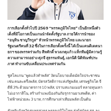
การเลือกตั้งทั่วไปปี 2569 “พรรคภูมิใจไทย” เป็นอีกหนึ่งตัว
เต็งที่มีโอกาสเป็นแกนนำจัดตั้งรัฐบาล ภายใต้การนำของ
“อนุทิน ชาญวีรกูล” หัวหน้าพรรคภูมิใจไทย และนายก
รัฐมนตรีคนที่ 32 ซึ่งในการเลือกตั้งครั้งนี้ ได้เป็นแคนดิเดตนา
ยกฯ ของพรรคร่วมกับ สีหศักดิ์ พวงเกตุแก้ว แท็กทีมผู้มีความรู้
ความสามารถอย่าง ศุภจี สุธรรมพันธุ์
, เอกนิติ นิติทัณฑ์ประ
ภาศ ทำงานขับเคลื่อนประเทศร่วมกัน
ชูสโลแกน “พูดแล้วทำพลัส” งัดนโยบายเด็ดมัดใจประชาชน
เช่น คนละครึ่งพลัส, บัตรสวัสดิการแห่งรัฐพลัส, เศรษฐกิจโต จี
ดีพี 3% ด้วยมาตรการ 10 พลัส, ปราบสแกมเมอร์ ทลายทุนเทา
ไม่เอากาสิโน, สร้างกำแพงป้องกันภัยรุกรานยาเสพติด, ค่า
ไฟฟ้าหน่วยละ 3 บาท, การศึกษาเท่าเทียมพลัส เป็นต้น
สำหรับจังหวัดสมุทรสาคร พรรคภูมิใจไทย ส่งผู้สมัคร สส. ลง