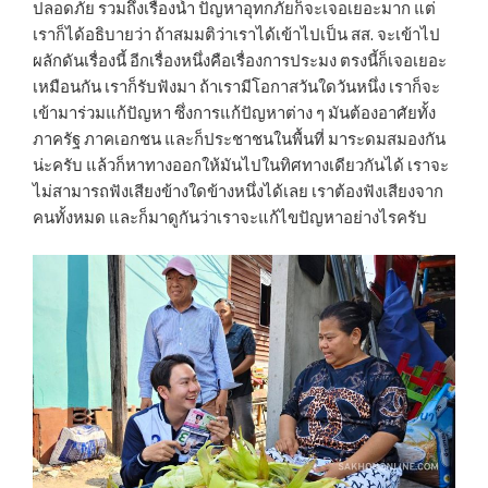
ปลอดภัย รวมถึงเรื่องน้ำ ปัญหาอุทกภัยก็จะเจอเยอะมาก แต่
เราก็ได้อธิบายว่า ถ้าสมมติว่าเราได้เข้าไปเป็น สส. จะเข้าไป
ผลักดันเรื่องนี้ อีกเรื่องหนึ่งคือเรื่องการประมง ตรงนี้ก็เจอเยอะ
เหมือนกัน เราก็รับฟังมา ถ้าเรามีโอกาสวันใดวันหนึ่ง เราก็จะ
เข้ามาร่วมแก้ปัญหา ซึ่งการแก้ปัญหาต่าง ๆ มันต้องอาศัยทั้ง
ภาครัฐ ภาคเอกชน และก็ประชาชนในพื้นที่ มาระดมสมองกัน
น่ะครับ แล้วก็หาทางออกให้มันไปในทิศทางเดียวกันได้ เราจะ
ไม่สามารถฟังเสียงข้างใดข้างหนึ่งได้เลย เราต้องฟังเสียงจาก
คนทั้งหมด และก็มาดูกันว่าเราจะแก้ไขปัญหาอย่างไรครับ