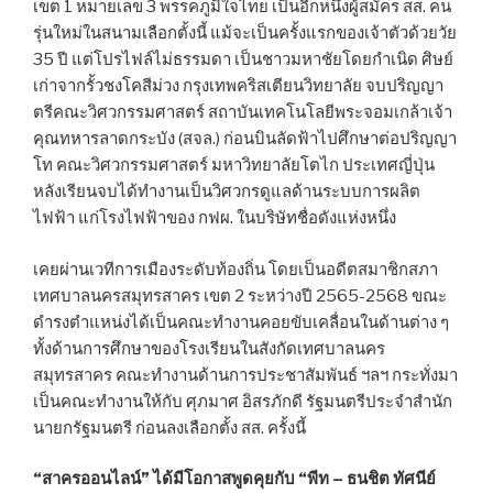
เขต 1 หมายเลข 3 พรรคภูมิใจไทย เป็นอีกหนึ่งผู้สมัคร สส. คน
รุ่นใหม่ในสนามเลือกตั้งนี้ แม้จะเป็นครั้งแรกของเจ้าตัวด้วยวัย
35 ปี แต่โปรไฟล์ไม่ธรรมดา เป็นชาวมหาชัยโดยกำเนิด ศิษย์
เก่าจากรั้วชงโคสีม่วง กรุงเทพคริสเตียนวิทยาลัย จบปริญญา
ตรีคณะวิศวกรรมศาสตร์ สถาบันเทคโนโลยีพระจอมเกล้าเจ้า
คุณทหารลาดกระบัง (สจล.) ก่อนบินลัดฟ้าไปศึกษาต่อปริญญา
โท คณะวิศวกรรมศาสตร์ มหาวิทยาลัยโตไก ประเทศญี่ปุ่น
หลังเรียนจบได้ทำงานเป็นวิศวกรดูแลด้านระบบการผลิต
ไฟฟ้า แก่โรงไฟฟ้าของ กฟผ. ในบริษัทชื่อดังแห่งหนึ่ง
เคยผ่านเวทีการเมืองระดับท้องถิ่น โดยเป็นอดีตสมาชิกสภา
เทศบาลนครสมุทรสาคร เขต 2 ระหว่างปี 2565-2568 ขณะ
ดำรงตำแหน่งได้เป็นคณะทำงานคอยขับเคลื่อนในด้านต่าง ๆ
ทั้งด้านการศึกษาของโรงเรียนในสังกัดเทศบาลนคร
สมุทรสาคร คณะทำงานด้านการประชาสัมพันธ์ ฯลฯ กระทั่งมา
เป็นคณะทำงานให้กับ ศุภมาศ อิสรภักดี รัฐมนตรีประจำสำนัก
นายกรัฐมนตรี ก่อนลงเลือกตั้ง สส. ครั้งนี้
“สาครออนไลน์” ได้มีโอกาสพูดคุยกับ “พีท – ธนชิต ทัศนีย์