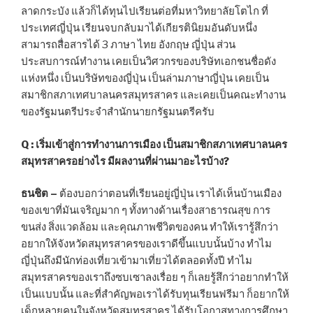
ลาดกระบัง แล้วก็ได้ทุนไปเรียนต่อที่มหาวิทยาลัยโตไก ที่
ประเทศญี่ปุ่น เรียนจบกลับมาได้เกียรตินิยมอันดับหนึ่ง
สามารถสื่อสารได้ 3 ภาษา ไทย อังกฤษ ญี่ปุ่น ส่วน
ประสบการณ์ทำงาน เคยเป็นวิศวกรของบริษัทเอกชนชื่อดัง
แห่งหนึ่ง เป็นบริษัทของญี่ปุ่น เป็นล่ามภาษาญี่ปุ่น เคยเป็น
สมาชิกสภาเทศบาลนครสมุทรสาคร และเคยเป็นคณะทำงาน
ของรัฐมนตรีประจำสำนักนายกรัฐมนตรีครับ
Q :
เริ่มเข้าสู่การทำงานการเมือง เป็นสมาชิกสภาเทศบาลนคร
สมุทรสาครอย่างไร มีผลงานที่ผ่านมาอะไรบ้าง
?
ธนชิต –
ต้องบอกว่าตอนที่เรียนอยู่ญี่ปุ่น เราได้เห็นบ้านเมือง
ของเขาที่มันเจริญมาก ๆ ทั้งทางด้านเรื่องสาธารณสุข การ
ขนส่ง สิ่งแวดล้อม และคุณภาพชีวิตของคน ทำให้เรารู้สึกว่า
อยากให้จังหวัดสมุทรสาครของเราดีขึ้นแบบนั้นบ้าง ทำไม
ญี่ปุ่นถึงมีนักท่องเที่ยวเข้ามาเที่ยวได้ตลอดทั้งปี ทำไม
สมุทรสาครของเราถึงซบเซาลงเรื่อย ๆ ก็เลยรู้สึกว่าอยากทำให้
เป็นแบบนั้น และที่สำคัญพอเราได้รับทุนเรียนฟรีมา ก็อยากให้
เด็กหลายคนในจังหวัดสมุทรสาคร ได้รับโอกาสทางการศึกษา