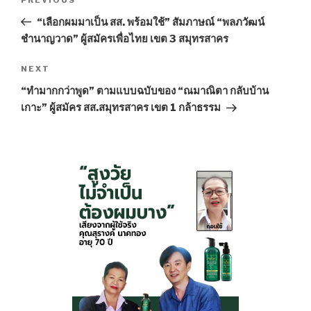
Previous
navigation
Post
“เลือกผมมาเป็น สส. พร้อมใช้” สัมภาษณ์ “พลภวัฒน์
ชำนาญวาด” ผู้สมัครเพื่อไทย เขต 3 สมุทรสาคร
NEXT
Next
Post
“ทำมากกว่าพูด” ตามแบบฉบับของ “ณมาณิตา กลับบ้าน
เกาะ” ผู้สมัคร สส.สมุทรสาคร เขต 1 กล้าธรรม