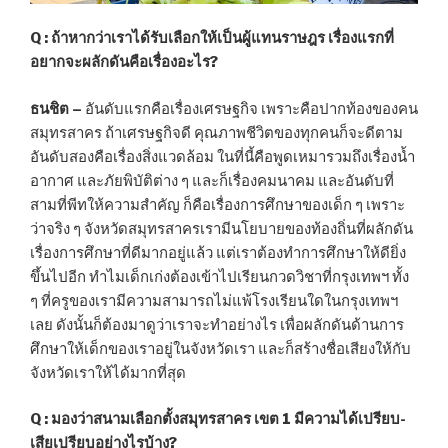
Q : ถ้าหากว่าเราได้รับเลือกให้เป็นผู้แทนราษฎร เรื่องแรกที่
อยากจะผลักดันคือเรื่องอะไร?
ธนชิต –
อันดับแรกคือเรื่องเศรษฐกิจ เพราะคือปากท้องของคน
สมุทรสาคร ถ้าเศรษฐกิจดี คุณภาพชีวิตของทุกคนก็จะดีตาม
อันดับสองคือเรื่องสิ่งแวดล้อม ในที่นี้คือพูดเหมารวมถึงเรื่องน้ำ
อากาศ และภัยพิบัติต่าง ๆ และก็เรื่องคมนาคม และอันดับที่
สามที่พีทให้ความสำคัญ ก็คือเรื่องการศึกษาของเด็ก ๆ เพราะ
ว่าจริง ๆ จังหวัดสมุทรสาครเรามีนโยบายของท้องถิ่นที่ผลักดัน
เรื่องการศึกษาที่ดีมากอยู่แล้ว แต่เราต้องทำการศึกษาให้ดียิ่ง
ขึ้นไปอีก ทำไมเด็กเก่งต้องเข้าไปเรียนกวดวิชาที่กรุงเทพฯ ทั้ง
ๆ ที่ครูของเรามีความสามารถไม่แพ้โรงเรียนใดในกรุงเทพฯ
เลย ดังนั้นก็ต้องมาดูว่าเราจะทำอย่างไร เพื่อผลักดันด้านการ
ศึกษาให้เด็กของเราอยู่ในจังหวัดเรา และก็สร้างชื่อเสียงให้กับ
จังหวัดเราให้ได้มากที่สุด
Q : มองว่าสนามเลือกตั้งสมุทรสาคร เขต 1 มีความได้เปรียบ-
เสียเปรียบอย่างไรบ้าง?