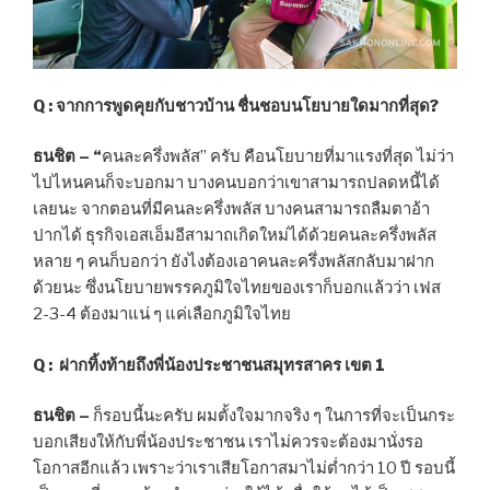
Q : จากการพูดคุยกับชาวบ้าน ชื่นชอบนโยบายใดมากที่สุด?
ธนชิต – “
คนละครึ่งพลัส” ครับ คือนโยบายที่มาแรงที่สุด ไม่ว่า
ไปไหนคนก็จะบอกมา บางคนบอกว่าเขาสามารถปลดหนี้ได้
เลยนะ จากตอนที่มีคนละครึ่งพลัส บางคนสามารถลืมตาอ้า
ปากได้ ธุรกิจเอสเอ็มอีสามาถเกิดใหม่ได้ด้วยคนละครึ่งพลัส
หลาย ๆ คนก็บอกว่า ยังไงต้องเอาคนละครึ่งพลัสกลับมาฝาก
ด้วยนะ ซึ่งนโยบายพรรคภูมิใจไทยของเราก็บอกแล้วว่า เฟส
2-3-4 ต้องมาแน่ ๆ แค่เลือกภูมิใจไทย
Q : ฝากทิ้งท้ายถึงพี่น้องประชาชนสมุทรสาคร เขต
1
ธนชิต –
ก็รอบนี้นะครับ ผมตั้งใจมากจริง ๆ ในการที่จะเป็นกระ
บอกเสียงให้กับพี่น้องประชาชน เราไม่ควรจะต้องมานั่งรอ
โอกาสอีกแล้ว เพราะว่าเราเสียโอกาสมาไม่ต่ำกว่า 10 ปี รอบนี้