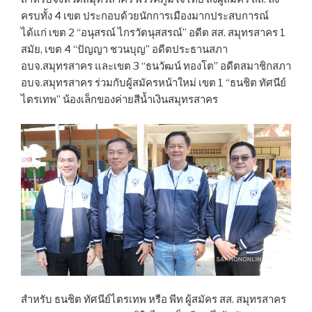
ครบทั้ง 4 เขต ประกอบด้วยนักการเมืองมากประสบการณ์
ได้แก่ เขต 2 “อนุสรณ์ ไกรวัตนุสสรณ์” อดีต สส. สมุทรสาคร 1
สมัย, เขต 4 “ปัญญา ชวนบุญ” อดีตประธานสภา
อบจ.สมุทรสาคร และเขต 3 “ธนวัฒน์ ทองโต” อดีตสมาชิกสภา
อบจ.สมุทรสาคร ร่วมกับผู้สมัครหน้าใหม่ เขต 1 “ธนชิต ทัศนีย์
ไตรเทพ” น้องเล็กของค่ายสีน้ำเงินสมุทรสาคร
สำหรับ ธนชิต ทัศนีย์ไตรเทพ หรือ พีท ผู้สมัคร สส. สมุทรสาคร