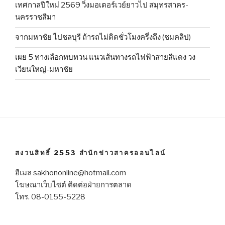
เทศกาลปีใหม่ 2569 วิ่งมอเตอร์เวย์ยาวไป สมุทรสาคร-
นครราชสีมา
จากมหาชัย ไปชลบุรี ถ้ารถไม่ติดชั่วโมงครึ่งถึง (ชมคลิป)
เผย 5 ทางเลือกทบทวน แนวเส้นทางรถไฟฟ้าสายสีแดง วง
เวียนใหญ่-มหาชัย
สงวนสิทธิ์ 2553 สำนักข่าวสาครออนไลน์
อีเมล sakhononline@hotmail.com
โฆษณาเว็บไซต์ ติดต่อฝ่ายการตลาด
โทร. 08-0155-5228