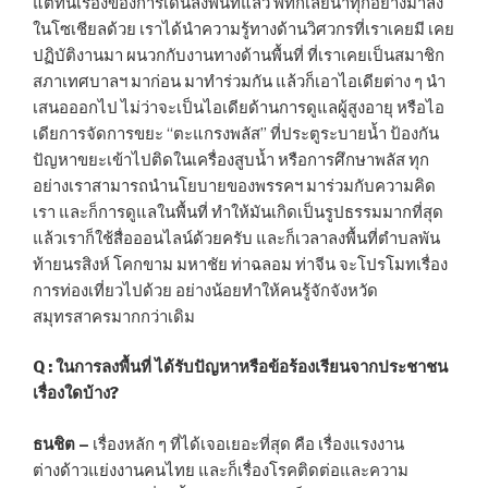
แต่ทีนี้เรื่องของการเดินลงพื้นที่แล้ว พีทก็เลยนำทุกอย่างมาลง
ในโซเชียลด้วย เราได้นำความรู้ทางด้านวิศวกรที่เราเคยมี เคย
ปฏิบัติงานมา ผนวกกับงานทางด้านพื้นที่ ที่เราเคยเป็นสมาชิก
สภาเทศบาลฯ มาก่อน มาทำร่วมกัน แล้วก็เอาไอเดียต่าง ๆ นำ
เสนอออกไป ไม่ว่าจะเป็นไอเดียด้านการดูแลผู้สูงอายุ หรือไอ
เดียการจัดการขยะ “ตะแกรงพลัส” ที่ประตูระบายน้ำ ป้องกัน
ปัญหาขยะเข้าไปติดในเครื่องสูบน้ำ หรือการศึกษาพลัส ทุก
อย่างเราสามารถนำนโยบายของพรรคฯ มาร่วมกับความคิด
เรา และก็การดูแลในพื้นที่ ทำให้มันเกิดเป็นรูปธรรมมากที่สุด
แล้วเราก็ใช้สื่อออนไลน์ด้วยครับ และก็เวลาลงพื้นที่ตำบลพัน
ท้ายนรสิงห์ โคกขาม มหาชัย ท่าฉลอม ท่าจีน จะโปรโมทเรื่อง
การท่องเที่ยวไปด้วย อย่างน้อยทำให้คนรู้จักจังหวัด
สมุทรสาครมากกว่าเดิม
Q : ในการลงพื้นที่ ได้รับปัญหาหรือข้อร้องเรียนจากประชาชน
เรื่องใดบ้าง?
ธนชิต –
เรื่องหลัก ๆ ที่ได้เจอเยอะที่สุด คือ เรื่องแรงงาน
ต่างด้าวแย่งงานคนไทย และก็เรื่องโรคติดต่อและความ