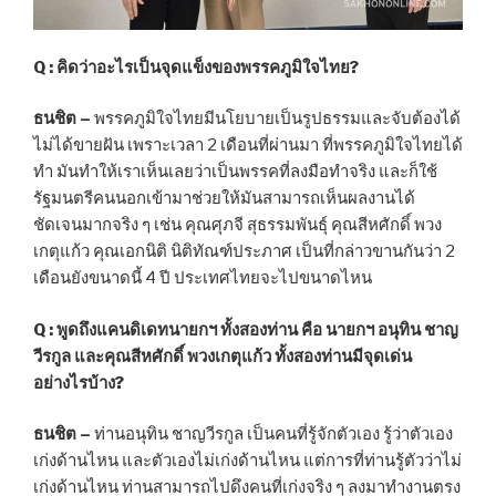
Q : คิดว่าอะไรเป็น
จุดแข็งของพรรคภูมิใจไทย
?
ธนชิต –
พรรคภูมิใจไทยมีนโยบายเป็นรูปธรรมและจับต้องได้
ไม่ได้ขายฝัน เพราะเวลา 2 เดือนที่ผ่านมา ที่พรรคภูมิใจไทยได้
ทำ มันทำให้เราเห็นเลยว่าเป็นพรรคที่ลงมือทำจริง และก็ใช้
รัฐมนตรีคนนอกเข้ามาช่วยให้มันสามารถเห็นผลงานได้
ชัดเจนมากจริง ๆ เช่น คุณศุภจี สุธรรมพันธุ์ คุณสีหศักดิ์ พวง
เกตุแก้ว คุณเอกนิติ นิติทัณฑ์ประภาศ เป็นที่กล่าวขานกันว่า 2
เดือนยังขนาดนี้ 4 ปี ประเทศไทยจะไปขนาดไหน
Q :
พูดถึงแคนดิเดทนายกฯ ทั้งสองท่าน คือ นายกฯ อนุทิน ชาญ
วีรกูล และคุณสีหศักดิ์ พวงเกตุแก้ว ทั้งสองท่านมีจุดเด่น
อย่างไรบ้าง
?
ธนชิต –
ท่านอนุทิน ชาญวีรกูล เป็นคนที่รู้จักตัวเอง รู้ว่าตัวเอง
เก่งด้านไหน และตัวเองไม่เก่งด้านไหน แต่การที่ท่านรู้ตัวว่าไม่
เก่งด้านไหน ท่านสามารถไปดึงคนที่เก่งจริง ๆ ลงมาทำงานตรง