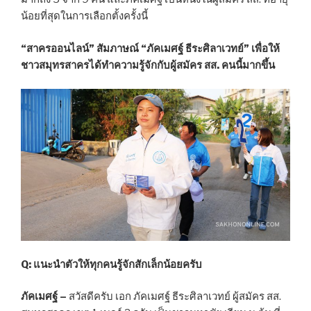
น้อยที่สุดในการเลือกตั้งครั้งนี้
“สาครออนไลน์” สัมภาษณ์ “ภัคเมศฐ์ ธีระศิลาเวทย์” เพื่อให้
ชาวสมุทรสาครได้ทำความรู้จักกับผู้สมัคร สส. คนนี้มากขึ้น
Q: แนะนำตัวให้ทุกคนรู้จักสักเล็กน้อยครับ
ภัคเมศฐ์
–
สวัสดีครับ เอก ภัคเมศฐ์ ธีระศิลาเวทย์ ผู้สมัคร สส.