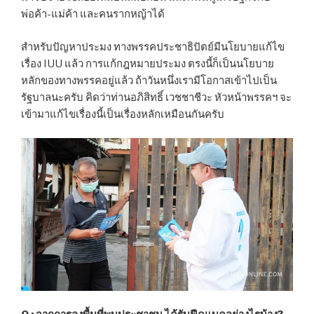
พ่อค้า-แม่ค้า และคนรากหญ้าได้
สำหรับปัญหาประมง ทางพรรคประชาธิปัตย์มีนโยบายแก้ไข
เรื่อง IUU แล้ว การแก้กฎหมายประมง ตรงนี้ก็เป็นนโยบาย
หลักของทางพรรคอยู่แล้ว ถ้าวันหนึ่งเรามีโอกาสเข้าไปเป็น
รัฐบาลนะครับ คิดว่าท่านอภิสิทธิ์ เวชชาชีวะ หัวหน้าพรรคฯ จะ
เข้ามาแก้ไขเรื่องนี้เป็นเรื่องหลักเหมือนกันครับ