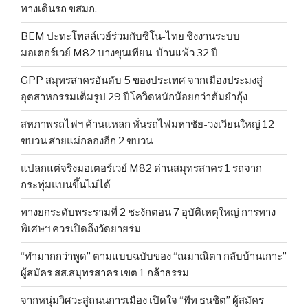
ทางเดินรถ ขสมก.
BEM ปะทะโทลล์เวย์ร่วมกับซิโน-ไทย ชิงงานระบบ
มอเตอร์เวย์ M82 บางขุนเทียน-บ้านแพ้ว 32 ปี
GPP สมุทรสาครอันดับ 5 ของประเทศ จากเมืองประมงสู่
อุตสาหกรรมเต็มรูป 29 ปีโควิดหนักน้อยกว่าต้มยำกุ้ง
สหภาพรถไฟฯ ค้านแหลก หั่นรถไฟมหาชัย-วงเวียนใหญ่ 12
ขบวน สายแม่กลองอีก 2 ขบวน
แปลกแต่จริงมอเตอร์เวย์ M82 ด่านสมุทรสาคร 1 รถจาก
กระทุ่มแบนขึ้นไม่ได้
ทางยกระดับพระรามที่ 2 ชะงักตอน 7 อุบัติเหตุใหญ่ การทาง
พิเศษฯ ควรเปิดถึงวัดยายร่ม
“ทำมากกว่าพูด” ตามแบบฉบับของ “ณมาณิตา กลับบ้านเกาะ”
ผู้สมัคร สส.สมุทรสาคร เขต 1 กล้าธรรม
จากหนุ่มวิศวะสู่ถนนการเมือง เปิดใจ “พีท ธนชิต” ผู้สมัคร