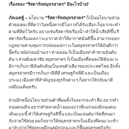
เรื่องของ “รีสตาร์ทสมุทรสาคร” มีอะไรบ้าง?
ภัคเมศฐ์ –
นโยบาย
“รีสตาร์ทสมุทรสาคร”
ก็เป็นนโยบายส่วน
ตัวของผม ที่คิดว่าวันหนึ่งหากมีโอกาสได้รับเลือก ก็อยากจะทำ
ตามที่คิดไว้ครับ อย่างเช่นรีสตาร์ทเรื่องน้ำ ทำให้น้ำเสียดีขึ้น รี
สตาร์ทเรื่องมลภาวะอากาศ ทำให้อากาศมันดีขึ้น สามารถออก
กฎหมายควบคุมการปล่อยมลภาวะในสมุทรสาครให้มันดีกว่า
นี้ครับ สมัยก่อนบ้านเรา ท่าฉลอม ก็เป็นเมืองท่าค้าขายอันดับ
ต้น ๆ ส่วนฝั่งมหาชัย สมุทรสาคร ก็เป็นเมืองที่คนลงใต้ต้องแวะ
มีการเก็บภาษีอันดับต้นเป็นเลขตัวเดียวของประเทศไทย อีกทั้ง
สมุทรสาครมีการเก็บภาษีที่ดี เศรษฐกิจที่ดี และเป็นเมือง
ประมง เมืองท่าที่สำคัญของธุรกิจต่าง ๆ ก็อยากให้กลับมาดี
เหมือนเดิมครับ
ส่วนอีกหนึ่งนโยบายส่วนตัวที่ผมตั้งใจอยากจะทำ คือ อยากทำ
ถนนคนเดิน อยากทำตลาดน้ำ ผมมองว่าที่แม่กลองมีถนนคน
เดินแบบนี้ ทำให้เศรษฐกิจดีขึ้น และเป็นแลนด์มาร์คที่คนมา
จับจ่ายใช้สอย ผมก็อยากให้สมุทรสาครเป็นเมืองที่คนแวะเข้า
มาจับจ่ายใช้สอยเหมือนสมัยก่อน และก็ฟื้นฟูเศรษฐกิจกับ