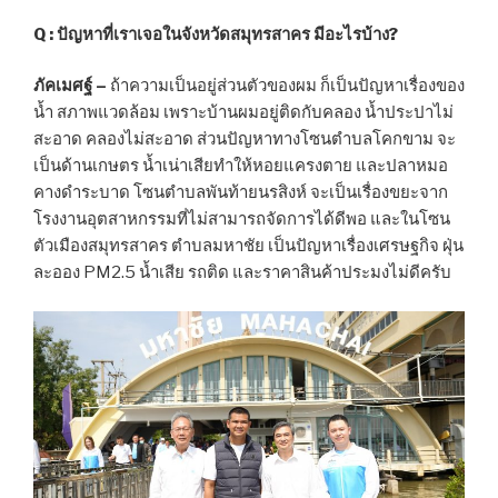
Q : ปัญหาที่เราเจอในจังหวัดสมุทรสาคร มีอะไรบ้าง?
ภัคเมศฐ์ –
ถ้าความเป็นอยู่ส่วนตัวของผม ก็เป็นปัญหาเรื่องของ
น้ำ สภาพแวดล้อม เพราะบ้านผมอยู่ติดกับคลอง น้ำประปาไม่
สะอาด คลองไม่สะอาด ส่วนปัญหาทางโซนตำบลโคกขาม จะ
เป็นด้านเกษตร น้ำเน่าเสียทำให้หอยแครงตาย และปลาหมอ
คางดำระบาด โซนตำบลพันท้ายนรสิงห์ จะเป็นเรื่องขยะจาก
โรงงานอุตสาหกรรมที่ไม่สามารถจัดการได้ดีพอ และในโซน
ตัวเมืองสมุทรสาคร ตำบลมหาชัย เป็นปัญหาเรื่องเศรษฐกิจ ฝุ่น
ละออง PM2.5 น้ำเสีย รถติด และราคาสินค้าประมงไม่ดีครับ