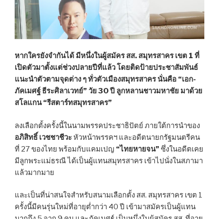
หากใครยังจำกันได้ มีหนึ่งในผู้สมัคร สส. สมุทรสาคร เขต 1 ที่
เปิดตัวมาตั้งแต่ช่วงปลายปีที่แล้ว โดยติดป้ายประชาสัมพันธ์
แนะนำตัวตามจุดต่าง ๆ ทั่วตัวเมืองสมุทรสาคร นั่นคือ “เอก-
ภัคเมศฐ์ ธีระศิลาเวทย์” วัย 30 ปี ลูกหลานชาวมหาชัย มาด้วย
สโลแกน “รีสตาร์ทสมุทรสาคร”
ลงเลือกตั้งครั้งนี้ในนามพรรคประชาธิปัตย์ ภายใต้การนำของ
อภิสิทธิ์ เวชชาชีวะ
หัวหน้าพรรคฯ และอดีตนายกรัฐมนตรีคน
ที่ 27 ของไทย พร้อมกับแคมเปญ
“ไทยหายจน”
ซึ่งในอดีตเคย
มีลูกพระแม่ธรณี ได้เป็นผู้แทนสมุทรสาคร เข้าไปนั่งในสภามา
แล้วมากมาย
และเป็นที่น่าสนใจสำหรับสนามเลือกตั้ง สส. สมุทรสาคร เขต 1
ครั้งนี้มีคนรุ่นใหม่ที่อายุต่ำกว่า 40 ปี เข้ามาสมัครเป็นผู้แทน
มากถึง 5 จาก 9 คน และภัคเมศฐ์ เป็นหนึ่งในผู้สมัคร สส. ที่อายุ