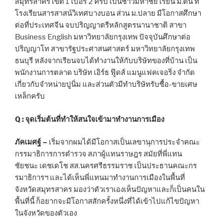
สมุทรสาคร เขต 1 เบอร์ 2 ครับ เป็นชาวมหาชัย เรียน ม.ต้น ที่
โรงเรียนสารสาสน์วิเทศบางบอน ส่วน ม.ปลาย มีโอกาสศึกษา
ต่อที่ประเทศจีน จบปริญญาตรีหลักสูตรนานาชาติ สาขา
Business English มหาวิทยาลัยกรุงเทพ ปัจจุบันศึกษาต่อ
ปริญญาโท สาขารัฐประศาสนศาสตร์ มหาวิทยาลัยกรุงเทพ
ธนบุรี หลังจากเรียนจบได้ทำงานให้กับบริษัทของที่บ้าน เป็น
พนักงานการตลาด บริษัท เอิร์ธ ฟู๊ดส์ แมนูแฟคเจอริ่ง จำกัด
เกี่ยวกับจำหน่ายปูนิ่ม และส่วนตัวมีทำบริษัทรับซื้อ-ขายเศษ
เหล็กครับ
Q : จุดเริ่มต้นที่ทำให้สนใจเข้ามาทำงานการเมือง
ภัคเมศฐ์ –
เริ่มจากผมได้มีโอกาสเป็นเลขานุการประจำคณะ
กรรมาธิการการตำรวจ สภาผู้แทนราษฎร สมัยที่พี่แทน
ชัยชนะ เดชเดโช สส.นครศรีธรรมราช เป็นประธานคณะกร
รมาธิการฯ และได้เห็นพี่แทนมาทำงานการเมืองในพื้นที่
จังหวัดสมุทรสาคร มองว่าตัวเราเองเห็นปัญหาและก็เป็นคนใน
พื้นที่นี้ ก็อยากจะมีโอกาสสักครั้งหนึ่งที่ได้เข้าไปแก้ไขปัญหา
ในจังหวัดของตัวเอง