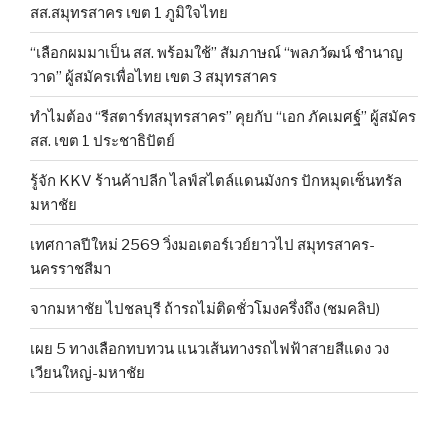
สส.สมุทรสาคร เขต 1 ภูมิใจไทย
“เลือกผมมาเป็น สส. พร้อมใช้” สัมภาษณ์ “พลภวัฒน์ ชำนาญ
วาด” ผู้สมัครเพื่อไทย เขต 3 สมุทรสาคร
ทำไมต้อง “รีสตาร์ทสมุทรสาคร” คุยกับ “เอก ภัคเมศฐ์” ผู้สมัคร
สส. เขต 1 ประชาธิปัตย์
รู้จัก KKV ร้านค้าปลีก ไลฟ์สไตล์แดนมังกร ปักหมุดเซ็นทรัล
มหาชัย
เทศกาลปีใหม่ 2569 วิ่งมอเตอร์เวย์ยาวไป สมุทรสาคร-
นครราชสีมา
จากมหาชัย ไปชลบุรี ถ้ารถไม่ติดชั่วโมงครึ่งถึง (ชมคลิป)
เผย 5 ทางเลือกทบทวน แนวเส้นทางรถไฟฟ้าสายสีแดง วง
เวียนใหญ่-มหาชัย