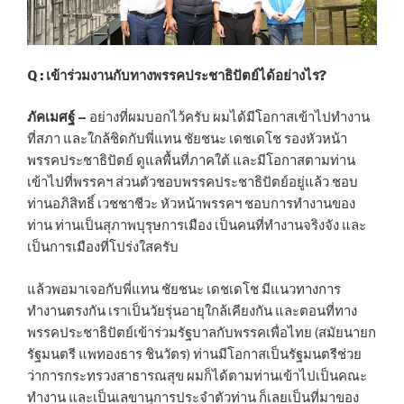
Q : เข้าร่วมงานกับทางพรรคประชาธิปัตย์ได้อย่างไร?
ภัคเมศฐ์ –
อย่างที่ผมบอกไว้ครับ ผมได้มีโอกาสเข้าไปทำงาน
ที่สภา และใกล้ชิดกับพี่แทน ชัยชนะ เดชเดโช รองหัวหน้า
พรรคประชาธิปัตย์ ดูแลพื้นที่ภาคใต้ และมีโอกาสตามท่าน
เข้าไปที่พรรคฯ ส่วนตัวชอบพรรคประชาธิปัตย์อยู่แล้ว ชอบ
ท่านอภิสิทธิ์ เวชชาชีวะ หัวหน้าพรรคฯ ชอบการทำงานของ
ท่าน ท่านเป็นสุภาพบุรุษการเมือง เป็นคนที่ทำงานจริงจัง และ
เป็นการเมืองที่โปร่งใสครับ
แล้วพอมาเจอกับพี่แทน ชัยชนะ เดชเดโช มีแนวทางการ
ทำงานตรงกัน เราเป็นวัยรุ่นอายุใกล้เคียงกัน และตอนที่ทาง
พรรคประชาธิปัตย์เข้าร่วมรัฐบาลกับพรรคเพื่อไทย (สมัยนายก
รัฐมนตรี แพทองธาร ชินวัตร) ท่านมีโอกาสเป็นรัฐมนตรีช่วย
ว่าการกระทรวงสาธารณสุข ผมก็ได้ตามท่านเข้าไปเป็นคณะ
ทำงาน และเป็นเลขานุการประจำตัวท่าน ก็เลยเป็นที่มาของ