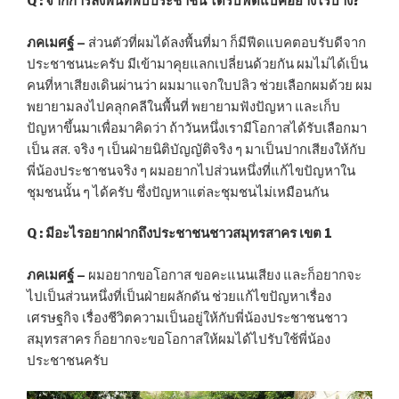
Q : จากการลงพื้นที่พบประชาชน ได้รับฟีดแบคอย่างไรบ้าง?
ภคเมศฐ์ –
ส่วนตัวที่ผมได้ลงพื้นที่มา ก็มีฟีดแบคตอบรับดีจาก
ประชาชนนะครับ มีเข้ามาคุยแลกเปลี่ยนด้วยกัน ผมไม่ได้เป็น
คนที่หาเสียงเดินผ่านว่า ผมมาแจกใบปลิว ช่วยเลือกผมด้วย ผม
พยายามลงไปคลุกคลีในพื้นที่ พยายามฟังปัญหา และเก็บ
ปัญหาขึ้นมาเพื่อมาคิดว่า ถ้าวันหนึ่งเรามีโอกาสได้รับเลือกมา
เป็น สส. จริง ๆ เป็นฝ่ายนิติบัญญัติจริง ๆ มาเป็นปากเสียงให้กับ
พี่น้องประชาชนจริง ๆ ผมอยากไปส่วนหนึ่งที่แก้ไขปัญหาใน
ชุมชนนั้น ๆ ได้ครับ ซึ่งปัญหาแต่ละชุมชนไม่เหมือนกัน
Q : มีอะไรอยากฝากถึงประชาชนชาวสมุทรสาคร เขต 1
ภคเมศฐ์ –
ผมอยากขอโอกาส ขอคะแนนเสียง และก็อยากจะ
ไปเป็นส่วนหนึ่งที่เป็นฝ่ายผลักดัน ช่วยแก้ไขปัญหาเรื่อง
เศรษฐกิจ เรื่องชีวิตความเป็นอยู่ให้กับพี่น้องประชาชนชาว
สมุทรสาคร ก็อยากจะขอโอกาสให้ผมได้ไปรับใช้พี่น้อง
ประชาชนครับ