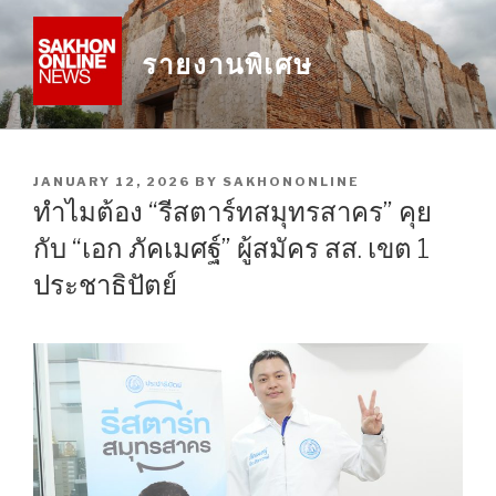
Skip
to
รายงานพิเศษ
content
POSTED
JANUARY 12, 2026
BY
SAKHONONLINE
ON
ทำไมต้อง “รีสตาร์ทสมุทรสาคร” คุย
กับ “เอก ภัคเมศฐ์” ผู้สมัคร สส. เขต 1
ประชาธิปัตย์