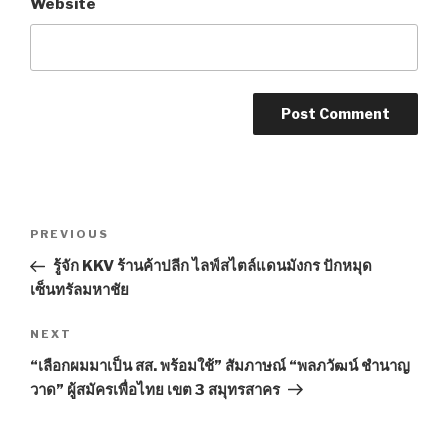
Website
Post
PREVIOUS
Previous
navigation
Post
รู้จัก KKV ร้านค้าปลีก ไลฟ์สไตล์แดนมังกร ปักหมุด
เซ็นทรัลมหาชัย
NEXT
Next
Post
“เลือกผมมาเป็น สส. พร้อมใช้” สัมภาษณ์ “พลภวัฒน์ ชำนาญ
วาด” ผู้สมัครเพื่อไทย เขต 3 สมุทรสาคร