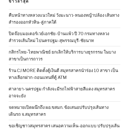
ข่าวล่าสุด
คืบหน้าทางหลวงแนวใหม่ วังมะนาว-หนองหญ้าปล้อง เส้นทาง
สำรองออกหัวหิน-สู่ภาคใต้
ปิดจ๊อบมอเตอร์เวย์เอกชัย-บ้านแพ้ว ปี 70 กรมทางหลวง
สำรวจเส้นใหม่ ไปนครปฐม-สุพรรณบุรี-ชัยนาท
กสิกรไทย-ไทยพาณิชย์ ยกเลิกให้บริการบางธุรกรรม ในบาง
สาขาเป็นการถาวร
ร้าน CJ MORE ติดตั้งตู้เงินดี สมุทรสาครนำร่อง 10 สาขา เป็น
ทางเลือกฝาก-ถอนแทนที่ตู้ ATM
ศาลายา-นครปฐม กำลังจะมีรถไฟฟ้าสายสีแดง สมุทรสาคร
อาจจะยัง
จดหมายเปิดผนึกถึง ผอ.ขสมก. ข้อเสนอปรับปรุงเส้นทาง
เดินรถ จ.สมุทรสาคร
ขอเชิญชาวสมุทรสาคร เสนอความเห็น-ออกแบบ ปรับปรุงเส้น