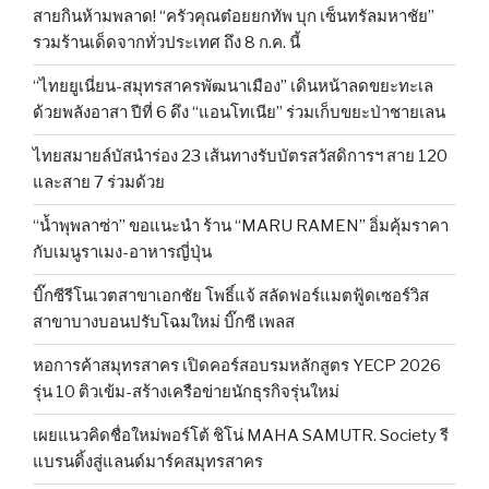
สายกินห้ามพลาด! “ครัวคุณต๋อยยกทัพ บุก เซ็นทรัลมหาชัย”
รวมร้านเด็ดจากทั่วประเทศ ถึง 8 ก.ค. นี้
“ไทยยูเนี่ยน-สมุทรสาครพัฒนาเมือง” เดินหน้าลดขยะทะเล
ด้วยพลังอาสา ปีที่ 6 ดึง “แอนโทเนีย” ร่วมเก็บขยะป่าชายเลน
ไทยสมายล์บัสนำร่อง 23 เส้นทางรับบัตรสวัสดิการฯ สาย 120
และสาย 7 ร่วมด้วย
“น้ำพุพลาซ่า” ขอแนะนำ ร้าน “MARU RAMEN” อิ่มคุ้มราคา
กับเมนูราเมง-อาหารญี่ปุ่น
บิ๊กซีรีโนเวตสาขาเอกชัย โพธิ์แจ้ สลัดฟอร์แมตฟู้ดเซอร์วิส
สาขาบางบอนปรับโฉมใหม่ บิ๊กซี เพลส
หอการค้าสมุทรสาคร เปิดคอร์สอบรมหลักสูตร YECP 2026
รุ่น 10 ติวเข้ม-สร้างเครือข่ายนักธุรกิจรุ่นใหม่
เผยแนวคิดชื่อใหม่พอร์โต้ ชิโน่ MAHA SAMUTR. Society รี
แบรนดิ้งสู่แลนด์มาร์คสมุทรสาคร