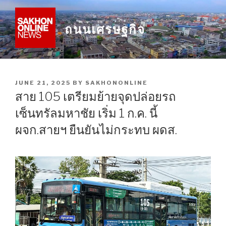
Skip
to
ถนนเศรษฐกิจ
content
POSTED
JUNE 21, 2025
BY
SAKHONONLINE
ON
สาย 105 เตรียมย้ายจุดปล่อยรถ
เซ็นทรัลมหาชัย เริ่ม 1 ก.ค. นี้
ผจก.สายฯ ยืนยันไม่กระทบ ผดส.