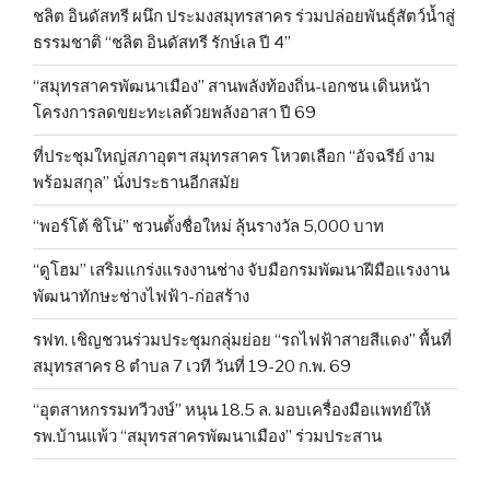
ชลิต อินดัสทรี ผนึก ประมงสมุทรสาคร ร่วมปล่อยพันธุ์สัตว์น้ำสู่
ธรรมชาติ “ชลิต อินดัสทรี รักษ์เล ปี 4”
“สมุทรสาครพัฒนาเมือง” สานพลังท้องถิ่น-เอกชน เดินหน้า
โครงการลดขยะทะเลด้วยพลังอาสา ปี 69
ที่ประชุมใหญ่สภาอุตฯ สมุทรสาคร โหวตเลือก “อัจฉรีย์ งาม
พร้อมสกุล” นั่งประธานอีกสมัย
“พอร์โต้ ชิโน่” ชวนตั้งชื่อใหม่ ลุ้นรางวัล 5,000 บาท
“ดูโฮม” เสริมแกร่งแรงงานช่าง จับมือกรมพัฒนาฝีมือแรงงาน
พัฒนาทักษะช่างไฟฟ้า-ก่อสร้าง
รฟท. เชิญชวนร่วมประชุมกลุ่มย่อย “รถไฟฟ้าสายสีแดง” พื้นที่
สมุทรสาคร 8 ตำบล 7 เวที วันที่ 19-20 ก.พ. 69
“อุตสาหกรรมทวีวงษ์” หนุน 18.5 ล. มอบเครื่องมือแพทย์ให้
รพ.บ้านแพ้ว “สมุทรสาครพัฒนาเมือง” ร่วมประสาน