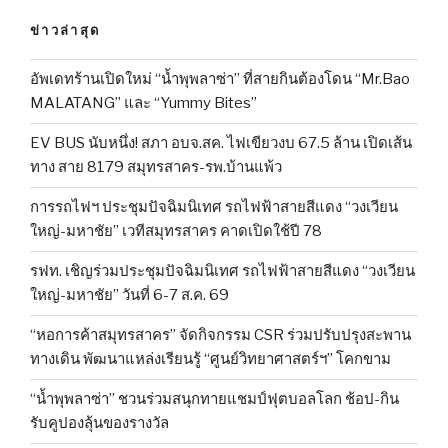
ข่าวล่าสุด
อัพเดทร้านเปิดใหม่ “น้ำพุพลาซ่า” ที่สายกินต้องโดน “Mr.Bao
MALATANG” และ “Yummy Bites”
EV BUS นับหนึ่ง! สภา อบจ.สค. ไฟเขียวงบ 67.5 ล้าน เปิดเส้น
ทาง สาย 8179 สมุทรสาคร-รพ.บ้านแพ้ว
การรถไฟฯ ประชุมปัจฉิมนิเทศ รถไฟฟ้าสายสีแดง “วงเวียน
ใหญ่-มหาชัย” เวทีสมุทรสาคร คาดเปิดใช้ปี 78
รฟท. เชิญร่วมประชุมปัจฉิมนิเทศ รถไฟฟ้าสายสีแดง “วงเวียน
ใหญ่-มหาชัย” วันที่ 6-7 ส.ค. 69
“หอการค้าสมุทรสาคร” จัดกิจกรรม CSR ร่วมปรับปรุงสะพาน
ทางเดิน พัฒนาแหล่งเรียนรู้ “ศูนย์วิทยาศาสตร์ฯ” โคกขาม
“น้ำพุพลาซ่า” ชวนร่วมสนุกทายแชมป์ฟุตบอลโลก ช้อป-กิน
รับคูปองลุ้นของรางวัล