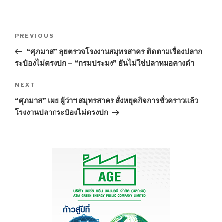
Post
PREVIOUS
Previous
navigation
Post
“ศุภมาส” ลุยตรวจโรงงานสมุทรสาคร ติดตามเรื่องปลาก
ระป๋องไม่ตรงปก – “กรมประมง” ยันไม่ใช่ปลาหมอคางดำ
NEXT
Next
Post
“ศุภมาส” เผย ผู้ว่าฯ สมุทรสาคร สั่งหยุดกิจการชั่วคราวแล้ว
โรงงานปลากระป๋องไม่ตรงปก