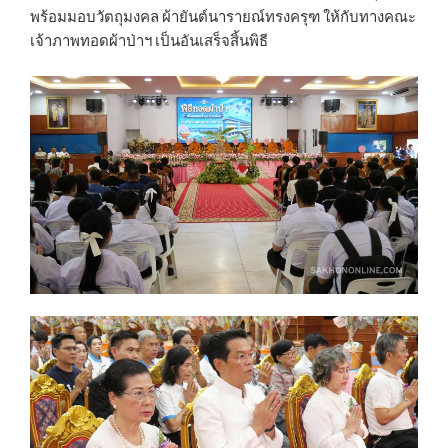
พร้อมมอบวัตถุมงคล ผ้ายันต์นารายณ์ทรงครุฑ ให้กับทางคณะ
เจ้าภาพทอดผ้าป่าฯ เป็นอันเสร็จสิ้นพิธี