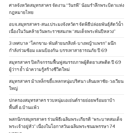
ศาลจังหวัดสมุทรสาคร จัดงาน “วันรพี” น้อมรำลึกพระบิดาแห่ง
กฎหมายไทย
อบจ.สมุทรสาคร-สนง.ประมงจังหวัดฯ จัดพิธีปล่อยพันธุ์สัตว์น้ำ
เนื่องในวันคล้ายวันพระราชสมภพ “สมเด็จพระพันปีหลวง”
3 เทศบาล “โคกขาม-พันท้ายนรสิงห์-บางหญ้าแพรก” ผนึก
กำลังร่วมซ้อม แผนป้องกัน-บรรเทาสาธารณภัย ปี 69
สมุทรสาคร ปิดกิจกรรมฟื้นฟูสมรรถภาพผู้ติดยาเสพติด ปี 69
ผู้ว่าฯ ย้ำ นำความรู้สร้างชีวิตใหม่
สมุทรสาคร ม้าเหล็กขยี้แหลกหนุ่มปริศนา เส้นมหาชัย-วงเวียน
ใหญ่
ปกครองสมุทรสาคร รวบหนุ่มเอเย่นต์รายย่อยพร้อมยาบ้า
พื้นที่ อ.บ้านแพ้ว
พสกนิกรสมุทรสาคร ร่วมพิธีเฉลิมพระเกียรติ “พระบาทสมเด็จ
พระเจ้าอยู่หัว” เนื่องในโอกาสวันเฉลิมพระชนมพรรษา 74