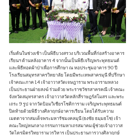
เริ่มต้นในช่วงเช้า เป็นพิธีบวงสรวง บริเวณพื้นที่ก่อสร้างอาคาร
เรียนฯ ด้านหลังอาคาร 4 จากนั้นเป็นพิธีเจริญพระพุทธมนต์
และพิธีทอดผ้าป่าเพื่อการศึกษา ณ หอประชุมอาคาร 90 ปี
โรงเรียนสมุทรสาครวิทยาลัย โดยมีพระเทพสาครมุนี ที่ปรึกษา
เจ้าคณะภาค 14 เจ้าอาวาสวัดเจษฎาราม พระอารามหลวง
เป็นประธานฝ่ายสงฆ์ ร่วมด้วย พระราชวัชรสาครคณี เจ้าคณะ
จังหวัดสมุทรสาคร เจ้าอาวาสวัดหลักสี่ราษฎร์สโมสร และพระ
เถระ 9 รูป จากวัดป้อมวิเชียรโชติการาม เจริญพระพุทธมนต์
ปิดท้ายด้วยพิธีวางศิลาฤกษ์อาคารเรียน โดยได้รับความ
เมตตาจากสมเด็จพระมหารัชมงคลมุนี (ธงชัย ธมฺมธโช) เจ้า
คณะใหญ่หนกลาง กรรมการมหาเถรสมาคม
ผู้ช่วยเจ้าอาวาส
วัดไตรมิตรวิทยารามวรวิหาร เป็นประธานการวางศิลาฤกษ์