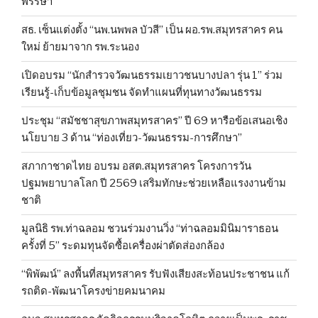
พรรษา
สธ. เซ็นแต่งตั้ง “นพ.นพพล บัวสี” เป็น ผอ.รพ.สมุทรสาคร คน
ใหม่ ย้ายมาจาก รพ.ระนอง
เปิดอบรม “นักสำรวจวัฒนธรรมเยาวชนบางปลา รุ่น 1” ร่วม
เรียนรู้-เก็บข้อมูลชุมชน จัดทำแผนที่ทุนทางวัฒนธรรม
ประชุม “สมัชชาสุขภาพสมุทรสาคร” ปี 69 หารือข้อเสนอเชิง
นโยบาย 3 ด้าน “ท่องเที่ยว-วัฒนธรรม-การศึกษา”
สภากาชาดไทย อบรม อสต.สมุทรสาคร โครงการวัน
ปฐมพยาบาลโลก ปี 2569 เสริมทักษะช่วยเหลือแรงงานข้าม
ชาติ
มูลนิธิ รพ.ท่าฉลอม ชวนร่วมงานวิ่ง “ท่าฉลอมมินิมาราธอน
ครั้งที่ 5” ระดมทุนจัดซื้อเครื่องผ่าตัดส่องกล้อง
“พิพัฒน์” ลงพื้นที่สมุทรสาคร รับฟังเสียงสะท้อนประชาชน แก้
รถติด-พัฒนาโครงข่ายคมนาคม