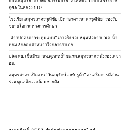
อบจ.สมุทรสาคร จัดกิจกรรมบริจาคโลหิต ถวายเป็นพระราช
กุศล ในหลวง ร.10
โรงเรียนสมุทรสาครวุฒิชัย เปิด “อาคารสาครวุฒิชัย” รองรับ
ขยายโอกาสทางการศึกษา
“ฝ่ายปกครองกระทุ่มแบน” เอาจริง รวบหนุ่มหัวจ่ายยาเค-น้ำ
ท่อม ลักลอบจำหน่ายใจกลางอำเภอ
ปลัด สธ. เซ็นย้าย “นพ.ศุภฤทธิ์” ผอ.รพ.สมุทรสาคร นั่งรองเลขา
อย.
สมุทรสาคร เปิดงาน “วันอนุรักษ์วาฬบรูด้า” ส่งเสริมการมีส่วน
ร่วม ดูแลสิ่งแวดล้อมชายฝั่ง
สงวนสิทธิ์ 2553 สำนักข่าวสาครออนไลน์