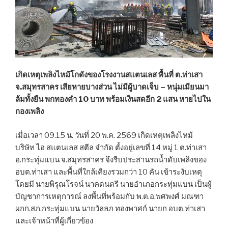
เกิดเหตุเพลิงไหม้โกดังของโรงงานสแตนเลส พื้นที่ ต.ท่าเสา
จ.สมุทรสาคร เสียหายบางส่วน ไม่มีผู้บาดเจ็บ – หนุ่มเมียนมา
ล้มทั้งยืน พกทองคำ 10 บาท พร้อมเงินสดอีก 2 แสน หายไปใน
กองเพลิง
เมื่อเวลา 09.15 น. วันที่ 20 พ.ค. 2569 เกิดเหตุเพลิงไหม้
บริษัท ไอ สแตนเลส สตีล จำกัด ตั้งอยู่เลขที่ 14 หมู่ 1 ต.ท่าเสา
อ.กระทุ่มแบน จ.สมุทรสาคร จึงรีบประสานรถน้ำดับเพลิงของ
อบต.ท่าเสา และพื้นที่ใกล้เคียงรวมกว่า 10 คัน เข้าระงับเหตุ
โดยมี นายพิรุณโรจน์ นาคดนตรี นายอำเภอกระทุ่มแบน เป็นผู้
บัญชาการเหตุการณ์ ลงพื้นที่พร้อมกับ พ.ต.อ.พศพงศ์ มณฑา
ผกก.สภ.กระทุ่มแบน นายวัลลภ ทองพาศก์ นายก อบต.ท่าเสา
และเจ้าหน้าที่ผู้เกี่ยวข้อง