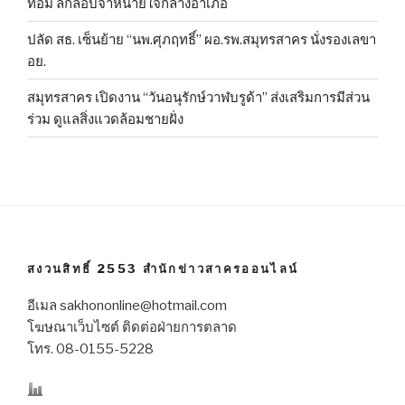
ท่อม ลักลอบจำหน่ายใจกลางอำเภอ
ปลัด สธ. เซ็นย้าย “นพ.ศุภฤทธิ์” ผอ.รพ.สมุทรสาคร นั่งรองเลขา
อย.
สมุทรสาคร เปิดงาน “วันอนุรักษ์วาฬบรูด้า” ส่งเสริมการมีส่วน
ร่วม ดูแลสิ่งแวดล้อมชายฝั่ง
สงวนสิทธิ์ 2553 สำนักข่าวสาครออนไลน์
อีเมล sakhononline@hotmail.com
โฆษณาเว็บไซต์ ติดต่อฝ่ายการตลาด
โทร. 08-0155-5228