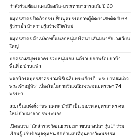
กำลังร่วมซ้อม แผนป้องกัน-บรรเทาสาธารณภัย ปี 69
สมุทรสาคร ปิดกิจกรรมฟื้นฟูสมรรถภาพผู้ติดยาเสพติด ปี 69
ผู้ว่าฯ ย้ำ นำความรู้สร้างชีวิตใหม่
สมุทรสาคร ม้าเหล็กขยี้แหลกหนุ่มปริศนา เส้นมหาชัย-วงเวียน
ใหญ่
ปกครองสมุทรสาคร รวบหนุ่มเอเย่นต์รายย่อยพร้อมยาบ้า
พื้นที่ อ.บ้านแพ้ว
พสกนิกรสมุทรสาคร ร่วมพิธีเฉลิมพระเกียรติ “พระบาทสมเด็จ
พระเจ้าอยู่หัว” เนื่องในโอกาสวันเฉลิมพระชนมพรรษา 74
พรรษา
สธ. เซ็นแต่งตั้ง “นพ.นพพล บัวสี” เป็น ผอ.รพ.สมุทรสาคร คน
ใหม่ ย้ายมาจาก รพ.ระนอง
เปิดอบรม “นักสำรวจวัฒนธรรมเยาวชนบางปลา รุ่น 1” ร่วม
เรียนรู้-เก็บข้อมูลชุมชน จัดทำแผนที่ทุนทางวัฒนธรรม