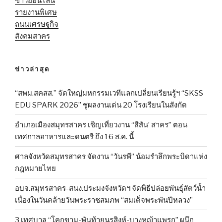
ข่าวออนไลน์
รายงานพิเศษ
ถนนเศรษฐกิจ
สังคมสาคร
ข่าวล่าสุด
“สพม.สคสส.” จัดใหญ่มหกรรมเวทีแลกเปลี่ยนเรียนรู้ฯ “SKSS
EDU SPARK 2026” ชูผลงานเด่น 20 โรงเรียนในสังกัด
อำเภอเมืองสมุทรสาคร เชิญเที่ยวงาน “สีสัน’ สาคร” ตอน
เทศกาลอาหารและดนตรี ถึง 16 ส.ค. นี้
ศาลจังหวัดสมุทรสาคร จัดงาน “วันรพี” น้อมรำลึกพระบิดาแห่ง
กฎหมายไทย
อบจ.สมุทรสาคร-สนง.ประมงจังหวัดฯ จัดพิธีปล่อยพันธุ์สัตว์น้ำ
เนื่องในวันคล้ายวันพระราชสมภพ “สมเด็จพระพันปีหลวง”
3 เทศบาล “โคกขาม-พันท้ายนรสิงห์-บางหญ้าแพรก” ผนึก