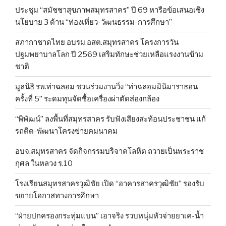
ประชุม “สมัชชาสุขภาพสมุทรสาคร” ปี 69 หารือข้อเสนอเชิง
นโยบาย 3 ด้าน “ท่องเที่ยว-วัฒนธรรม-การศึกษา”
สภากาชาดไทย อบรม อสต.สมุทรสาคร โครงการวัน
ปฐมพยาบาลโลก ปี 2569 เสริมทักษะช่วยเหลือแรงงานข้าม
ชาติ
มูลนิธิ รพ.ท่าฉลอม ชวนร่วมงานวิ่ง “ท่าฉลอมมินิมาราธอน
ครั้งที่ 5” ระดมทุนจัดซื้อเครื่องผ่าตัดส่องกล้อง
“พิพัฒน์” ลงพื้นที่สมุทรสาคร รับฟังเสียงสะท้อนประชาชน แก้
รถติด-พัฒนาโครงข่ายคมนาคม
อบจ.สมุทรสาคร จัดกิจกรรมบริจาคโลหิต ถวายเป็นพระราช
กุศล ในหลวง ร.10
โรงเรียนสมุทรสาครวุฒิชัย เปิด “อาคารสาครวุฒิชัย” รองรับ
ขยายโอกาสทางการศึกษา
“ฝ่ายปกครองกระทุ่มแบน” เอาจริง รวบหนุ่มหัวจ่ายยาเค-น้ำ