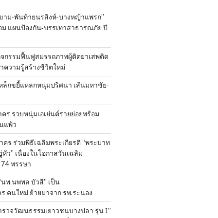
ขาม-พันท้ายนรสิงห์-บางหญ้าแพรก”
้อม แผนป้องกัน-บรรเทาสาธารณภัย ปี
ิจกรรมฟื้นฟูสมรรถภาพผู้ติดยาเสพติด
 นำความรู้สร้างชีวิตใหม่
หล็กขยี้แหลกหนุ่มปริศนา เส้นมหาชัย-
ร รวบหนุ่มเอเย่นต์รายย่อยพร้อม
้านแพ้ว
คร ร่วมพิธีเฉลิมพระเกียรติ “พระบาท
ู่หัว” เนื่องในโอกาสวันเฉลิม
74 พรรษา
 “นพ.นพพล บัวสี” เป็น
คร คนใหม่ ย้ายมาจาก รพ.ระนอง
สำรวจวัฒนธรรมเยาวชนบางปลา รุ่น 1”