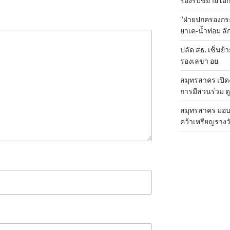
รองรับขยายโอ
“ฝ่ายปกครองกระ
ยาเค-น้ำท่อม 
ปลัด สธ. เซ็นย้า
รองเลขา อย.
สมุทรสาคร เปิดง
การมีส่วนร่วม ด
สมุทรสาคร มอบเ
คว้าเหรียญรางวั