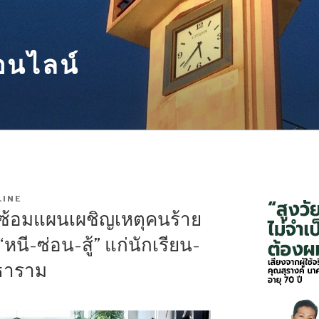
อนไลน์
INE
 ซ้อมแผนเผชิญเหตุคนร้าย
นี-ซ่อน-สู้” แก่นักเรียน-
ทธาราม