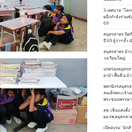
3 เทศบาล “โคก
ผนึกกำลังร่วมซ
69
สมุทรสาคร ปิดก
ปี 69 ผู้ว่าฯ ย้ำ
สมุทรสาคร ม้าเ
วงเวียนใหญ่
ปกครองสมุทรสาค
ยาบ้า พื้นที่ อ.บ
พสกนิกรสมุทรสา
สมเด็จพระเจ้าอย
พระชนมพรรษา 
สธ. เซ็นแต่งตั้ง
ผอ.รพ.สมุทรสา
เปิดอบรม “นัก