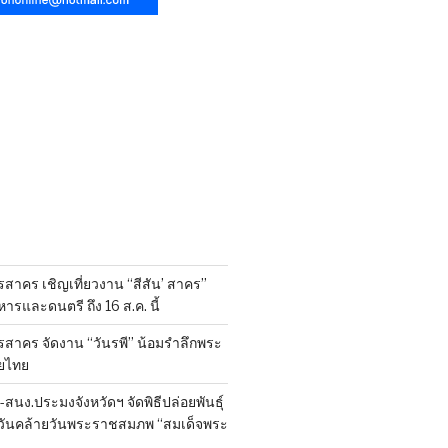
สาคร เชิญเที่ยวงาน “สีสัน’ สาคร”
รและดนตรี ถึง 16 ส.ค. นี้
รสาคร จัดงาน “วันรพี” น้อมรำลึกพระ
ยไทย
นง.ประมงจังหวัดฯ จัดพิธีปล่อยพันธุ์
งในวันคล้ายวันพระราชสมภพ “สมเด็จพระ