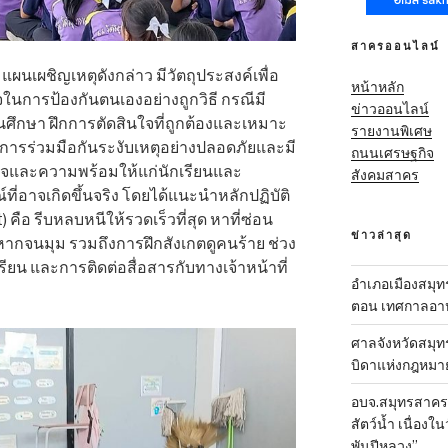
สาครออนไลน์
ผนเผชิญเหตุดังกล่าว มีวัตถุประสงค์เพื่อ
หน้าหลัก
ในการป้องกันตนเองอย่างถูกวิธี กรณีมี
ข่าวออนไลน์
นศึกษา ฝึกการตัดสินใจที่ถูกต้องและเหมาะ
รายงานพิเศษ
การร่วมมือกันระงับเหตุอย่างปลอดภัยและมี
ถนนเศรษฐกิจ
ใจและความพร้อมให้แก่นักเรียนและ
สังคมสาคร
ี่อาจเกิดขึ้นจริง โดยได้แนะนำหลักปฏิบัติ
) คือ รีบหลบหนีให้รวดเร็วที่สุด หาที่ซ่อน
ข่าวล่าสุด
ีวิตหากจนมุม รวมถึงการฝึกสังเกตดูคนร้าย ช่วง
รียน และการติดต่อสื่อสารกับทางเจ้าหน้าที่
อำเภอเมืองสมุทร
ตอน เทศกาลอาหา
ศาลจังหวัดสมุท
บิดาแห่งกฎหมา
อบจ.สมุทรสาคร-ส
สัตว์น้ำ เนื่อ
พันปีหลวง”