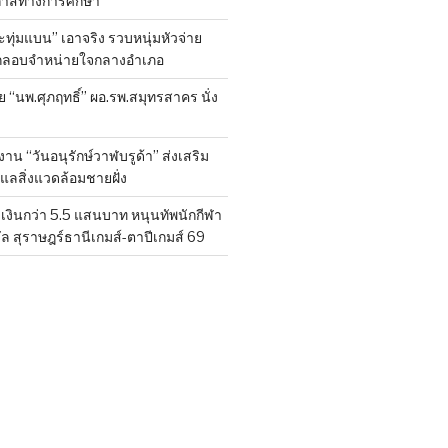
กาสทางการศึกษา
ทุ่มแบน” เอาจริง รวบหนุ่มหัวจ่าย
ลักลอบจำหน่ายใจกลางอำเภอ
ย “นพ.ศุภฤทธิ์” ผอ.รพ.สมุทรสาคร นั่ง
าน “วันอนุรักษ์วาฬบรูด้า” ส่งเสริม
ูแลสิ่งแวดล้อมชายฝั่ง
งินกว่า 5.5 แสนบาท หนุนทัพนักกีฬา
ล สุราษฎร์ธานีเกมส์-ตาปีเกมส์ 69