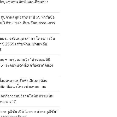
็บข้อมูลชุมชน จัดทำแผนที่ทุนทาง
สุขภาพสมุทรสาคร” ปี 69 หารือข้อ
 3 ด้าน “ท่องเที่ยว-วัฒนธรรม-การ
อบรม อสต.สมุทรสาคร โครงการวัน
ี 2569 เสริมทักษะช่วยเหลือ
ิ
ลอม ชวนร่วมงานวิ่ง “ท่าฉลอมมินิ
 5” ระดมทุนจัดซื้อเครื่องผ่าตัดส่อง
ที่สมุทรสาคร รับฟังเสียงสะท้อน
ถติด-พัฒนาโครงข่ายคมนาคม
จัดกิจกรรมบริจาคโลหิต ถวายเป็น
หลวง ร.10
าครวุฒิชัย เปิด “อาคารสาครวุฒิชัย”