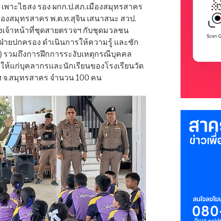
ุม เพาะไธสง รอง ผกก.ป.สภ.เมืองสมุทรสาคร
เมืองสมุทรสาคร พ.ต.ท.สุจิน เสนาสนะ สวป.
งเจ้าหน้าที่ชุดสายตรวจฯ กับชุดมวลชน
ฝ่ายปกครอง ดำเนินการให้ความรู้ และซัก
สู้) รวมถึงการฝึกการระงับเหตุกรณีบุคคล
ให้แก่บุคลากรและนักเรียนของโรงเรียนวัด
องฯ จ.สมุทรสาคร จำนวน 100 คน