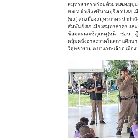
สมุทรสาคร พร้อมด้วย พ.ต.ท.สุข
พ.ต.ท.สำเริง ศรีนามบุรี สวป.สภ.
(ชส.) สภ.เมืองสมุทรสาคร นำกำลั
สัมพันธ์ สภ.เมืองสมุทรสาคร และ
ซ้อมแผนเผชิญเหตุ (หนี – ซ่อน – 
คลุ้มคลั่งอาละวาดในสถานศึกษา 
วิสุทธาราม ต.บางกระเจ้า อ.เมื