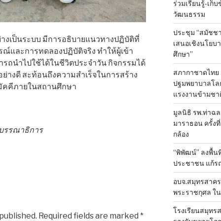
ร่วมเรียนรู้-เก
วัฒนธรรม
ประชุม “สมัชชา
ย่างเป็นระบบ มีการอธิบายแนวทางปฏิบัติที่
เสนอเชิงนโยบาย
์และการทดลองปฏิบัติจริง ทำให้ผู้เข้า
ศึกษา”
มารถนำไปใช้ได้ในชีวิตประจำวัน กิจกรรมได้
สภากาชาดไทย 
ย่างดี สะท้อนถึงความสำเร็จในการสร้าง
ปฐมพยาบาลโลก ป
ามัคคีภายในสถานศึกษา
แรงงานข้ามชาต
มูลนิธิ รพ.ท่าฉ
มาราธอน ครั้งที่
องบรรณาธิการ
กล้อง
“พิพัฒน์” ลงพื้น
ประชาชน แก้ร
อบจ.สมุทรสาคร 
พระราชกุศล ใน
โรงเรียนสมุทรส
 published.
Required fields are marked
*