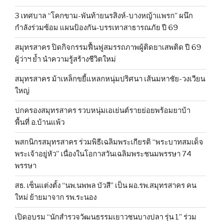
3 เทศบาล “โคกขาม-พันท้ายนรสิงห์-บางหญ้าแพรก” ผนึก
กำลังร่วมซ้อม แผนป้องกัน-บรรเทาสาธารณภัย ปี 69
สมุทรสาคร ปิดกิจกรรมฟื้นฟูสมรรถภาพผู้ติดยาเสพติด ปี 69
ผู้ว่าฯ ย้ำ นำความรู้สร้างชีวิตใหม่
สมุทรสาคร ม้าเหล็กขยี้แหลกหนุ่มปริศนา เส้นมหาชัย-วงเวียน
ใหญ่
ปกครองสมุทรสาคร รวบหนุ่มเอเย่นต์รายย่อยพร้อมยาบ้า
พื้นที่ อ.บ้านแพ้ว
พสกนิกรสมุทรสาคร ร่วมพิธีเฉลิมพระเกียรติ “พระบาทสมเด็จ
พระเจ้าอยู่หัว” เนื่องในโอกาสวันเฉลิมพระชนมพรรษา 74
พรรษา
สธ. เซ็นแต่งตั้ง “นพ.นพพล บัวสี” เป็น ผอ.รพ.สมุทรสาคร คน
ใหม่ ย้ายมาจาก รพ.ระนอง
เปิดอบรม “นักสำรวจวัฒนธรรมเยาวชนบางปลา รุ่น 1” ร่วม