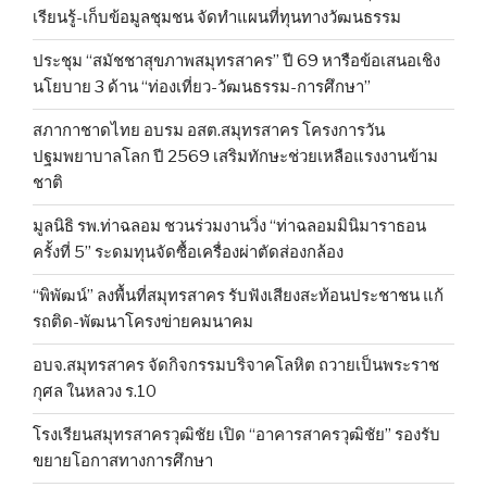
เรียนรู้-เก็บข้อมูลชุมชน จัดทำแผนที่ทุนทางวัฒนธรรม
ประชุม “สมัชชาสุขภาพสมุทรสาคร” ปี 69 หารือข้อเสนอเชิง
นโยบาย 3 ด้าน “ท่องเที่ยว-วัฒนธรรม-การศึกษา”
สภากาชาดไทย อบรม อสต.สมุทรสาคร โครงการวัน
ปฐมพยาบาลโลก ปี 2569 เสริมทักษะช่วยเหลือแรงงานข้าม
ชาติ
มูลนิธิ รพ.ท่าฉลอม ชวนร่วมงานวิ่ง “ท่าฉลอมมินิมาราธอน
ครั้งที่ 5” ระดมทุนจัดซื้อเครื่องผ่าตัดส่องกล้อง
“พิพัฒน์” ลงพื้นที่สมุทรสาคร รับฟังเสียงสะท้อนประชาชน แก้
รถติด-พัฒนาโครงข่ายคมนาคม
อบจ.สมุทรสาคร จัดกิจกรรมบริจาคโลหิต ถวายเป็นพระราช
กุศล ในหลวง ร.10
โรงเรียนสมุทรสาครวุฒิชัย เปิด “อาคารสาครวุฒิชัย” รองรับ
ขยายโอกาสทางการศึกษา