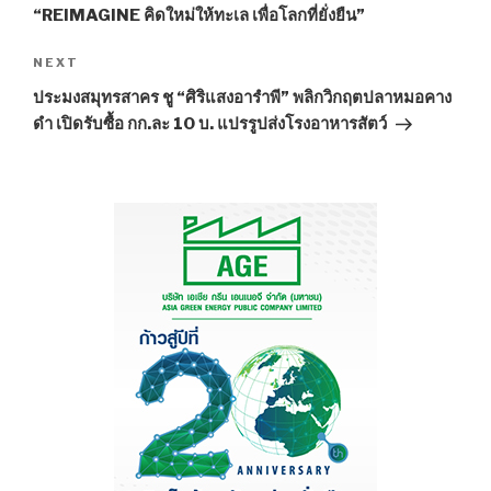
“REIMAGINE คิดใหม่ให้ทะเล เพื่อโลกที่ยั่งยืน”
NEXT
Next
Post
ประมงสมุทรสาคร ชู “ศิริแสงอารำพี” พลิกวิกฤตปลาหมอคาง
ดำ เปิดรับซื้อ กก.ละ 10 บ. แปรรูปส่งโรงอาหารสัตว์