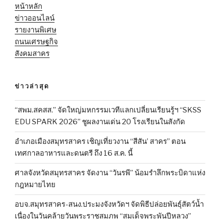
หน้าหลัก
ข่าวออนไลน์
รายงานพิเศษ
ถนนเศรษฐกิจ
สังคมสาคร
ข่าวล่าสุด
“สพม.สคสส.” จัดใหญ่มหกรรมเวทีแลกเปลี่ยนเรียนรู้ฯ “SKSS
EDU SPARK 2026” ชูผลงานเด่น 20 โรงเรียนในสังกัด
อำเภอเมืองสมุทรสาคร เชิญเที่ยวงาน “สีสัน’ สาคร” ตอน
เทศกาลอาหารและดนตรี ถึง 16 ส.ค. นี้
ศาลจังหวัดสมุทรสาคร จัดงาน “วันรพี” น้อมรำลึกพระบิดาแห่ง
กฎหมายไทย
อบจ.สมุทรสาคร-สนง.ประมงจังหวัดฯ จัดพิธีปล่อยพันธุ์สัตว์น้ำ
เนื่องในวันคล้ายวันพระราชสมภพ “สมเด็จพระพันปีหลวง”