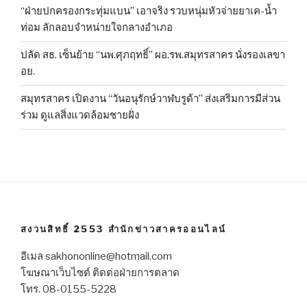
“ฝ่ายปกครองกระทุ่มแบน” เอาจริง รวบหนุ่มหัวจ่ายยาเค-น้ำ
ท่อม ลักลอบจำหน่ายใจกลางอำเภอ
ปลัด สธ. เซ็นย้าย “นพ.ศุภฤทธิ์” ผอ.รพ.สมุทรสาคร นั่งรองเลขา
อย.
สมุทรสาคร เปิดงาน “วันอนุรักษ์วาฬบรูด้า” ส่งเสริมการมีส่วน
ร่วม ดูแลสิ่งแวดล้อมชายฝั่ง
สงวนสิทธิ์ 2553 สำนักข่าวสาครออนไลน์
อีเมล sakhononline@hotmail.com
โฆษณาเว็บไซต์ ติดต่อฝ่ายการตลาด
โทร. 08-0155-5228