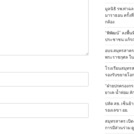
มูลนิธิ รพ.ท่าฉ
มาราธอน ครั้งที่
กล้อง
“พิพัฒน์” ลงพื้น
ประชาชน แก้ร
อบจ.สมุทรสาคร 
พระราชกุศล ใน
โรงเรียนสมุทรส
รองรับขยายโอ
“ฝ่ายปกครองกระ
ยาเค-น้ำท่อม 
ปลัด สธ. เซ็นย้า
รองเลขา อย.
สมุทรสาคร เปิดง
การมีส่วนร่วม ด