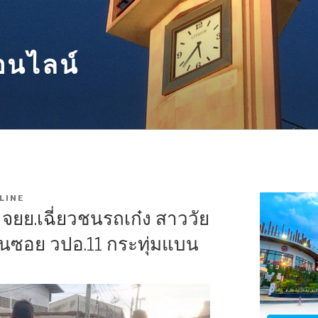
อนไลน์
LINE
 จยย.เฉี่ยวชนรถเก๋ง สาววัย
ในซอย วปอ.11 กระทุ่มแบน