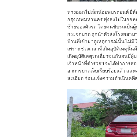
ห่างออกไปเล็กน้อยพบรถยนต์ ยี่ห้
กรุงเทพมหานคร พุ่งลงไปในกอหญ
ซ้ายของตัวรถ โดยคนขับรถเป็นผู
กระจกบาด ถูกนำตัวส่งโรงพยาบ
บ้านที่เข้ามาดูเหตุการณ์นั้น ไม่
เพราะช่วงเวลาที่เกิดอุบัติเหตุนั
เกิดอุบัติเหตุรถเฉี่ยวชนกันจนมีผู้
เจ้าหน้าที่ตำรวจฯ จะได้ทำการ
อาการบาดเจ็บเรียบร้อยแล้ว แล
ละเอียด ก่อนแจ้งความดำเนินคด