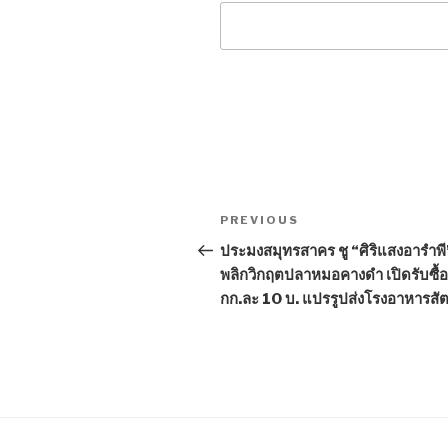
Post
PREVIOUS
Previous
navigation
Post
ประมงสมุทรสาคร ชู “ศิริแสงอารำพี
พลิกวิกฤตปลาหมอคางดำ เปิดรับซื้อ
กก.ละ 10 บ. แปรรูปส่งโรงอาหารสัต