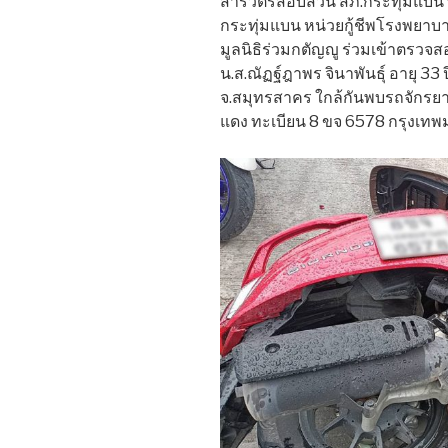
สารวัตรสอบสวน สภ.กระทุ่มแบน
กระทุ่มแบน หน่วยกู้ชีพโรงพยาบา
มูลนิธิร่วมกตัญญู ร่วมเข้าตรวจสอบ
น.ส.ณัฏฐ์ฎาพร จินาพันธุ์ อายุ 33
จ.สมุทรสาคร ใกล้กันพบรถจักรยานยน
แดง ทะเบียน 8 ขจ 6578 กรุงเท