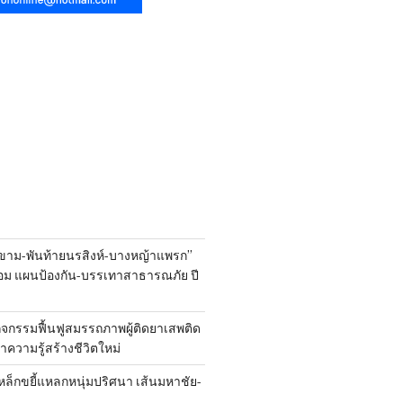
ขาม-พันท้ายนรสิงห์-บางหญ้าแพรก”
้อม แผนป้องกัน-บรรเทาสาธารณภัย ปี
ิจกรรมฟื้นฟูสมรรถภาพผู้ติดยาเสพติด
 นำความรู้สร้างชีวิตใหม่
หล็กขยี้แหลกหนุ่มปริศนา เส้นมหาชัย-