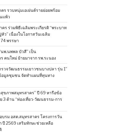
ร รวบหนุ่มเอเย่นต์รายย่อยพร้อม
้านแพ้ว
คร ร่วมพิธีเฉลิมพระเกียรติ “พระบาท
ู่หัว” เนื่องในโอกาสวันเฉลิม
74 พรรษา
 “นพ.นพพล บัวสี” เป็น
คร คนใหม่ ย้ายมาจาก รพ.ระนอง
สำรวจวัฒนธรรมเยาวชนบางปลา รุ่น 1”
็บข้อมูลชุมชน จัดทำแผนที่ทุนทาง
สุขภาพสมุทรสาคร” ปี 69 หารือข้อ
 3 ด้าน “ท่องเที่ยว-วัฒนธรรม-การ
อบรม อสต.สมุทรสาคร โครงการวัน
ี 2569 เสริมทักษะช่วยเหลือ
ิ