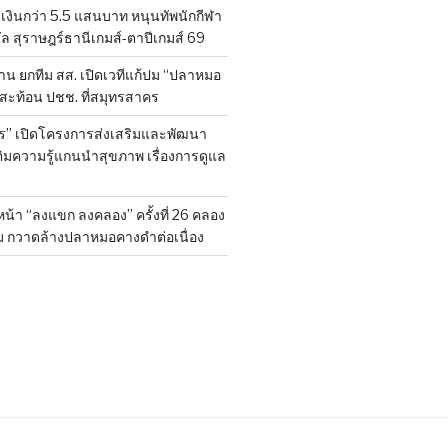
งินกว่า 5.5 แสนบาท หนุนทัพนักกีฬา
ล สุราษฎร์ธานีเกมส์-ตาปีเกมส์ 69
ยค้าน ยกทีม สส. เปิดเวทีแก้ปม “ปลาหมอ
งสะท้อน ปชช. ที่สมุทรสาคร
ร” เปิดโครงการส่งเสริมและพัฒนา
ติมความรู้แกนนำสุขภาพ เรื่องการดูแล
น้า “ลงแขก ลงคลอง” ครั้งที่ 26 คลอง
ม กวาดล้างปลาหมอคางดำต่อเนื่อง