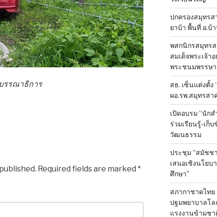
ปกครองสมุทรสาค
ยาบ้า พื้นที่ อ.บ
พสกนิกรสมุทรสา
สมเด็จพระเจ้าอย
พระชนมพรรษา 
องบรรณาธิการ
สธ. เซ็นแต่งตั้ง
ผอ.รพ.สมุทรสา
เปิดอบรม “นัก
ร่วมเรียนรู้-เก
วัฒนธรรม
ประชุม “สมัชชา
เสนอเชิงนโยบาย
 published.
Required fields are marked
*
ศึกษา”
สภากาชาดไทย 
ปฐมพยาบาลโลก ป
แรงงานข้ามชาต