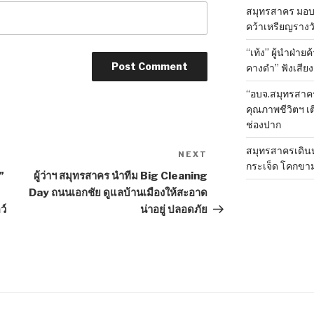
สมุทรสาคร มอบเ
คว้าเหรียญรางวั
“เท้ง” ผู้นำฝ่า
คางดำ” ฟังเสีย
“อบจ.สมุทรสาค
คุณภาพชีวิตฯ เ
ช่องปาก
สมุทรสาครเดินห
NEXT
Next
กระเจ็ด โคกขา
Post
”
ผู้ว่าฯ สมุทรสาคร นำทีม Big Cleaning
Day ถนนเอกชัย ดูแลบ้านเมืองให้สะอาด
ว์
น่าอยู่ ปลอดภัย