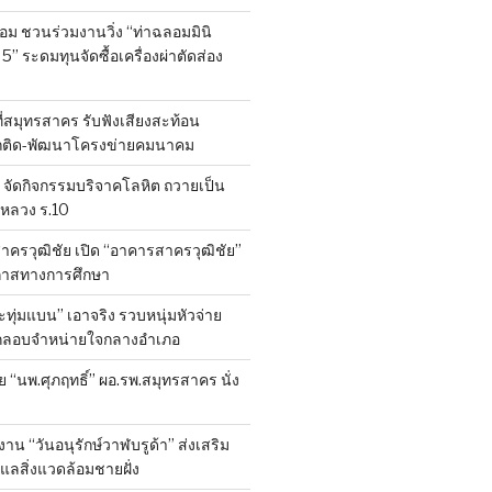
ลอม ชวนร่วมงานวิ่ง “ท่าฉลอมมินิ
 5” ระดมทุนจัดซื้อเครื่องผ่าตัดส่อง
ที่สมุทรสาคร รับฟังเสียงสะท้อน
ถติด-พัฒนาโครงข่ายคมนาคม
จัดกิจกรรมบริจาคโลหิต ถวายเป็น
หลวง ร.10
าครวุฒิชัย เปิด “อาคารสาครวุฒิชัย”
กาสทางการศึกษา
ทุ่มแบน” เอาจริง รวบหนุ่มหัวจ่าย
ลักลอบจำหน่ายใจกลางอำเภอ
ย “นพ.ศุภฤทธิ์” ผอ.รพ.สมุทรสาคร นั่ง
าน “วันอนุรักษ์วาฬบรูด้า” ส่งเสริม
ูแลสิ่งแวดล้อมชายฝั่ง