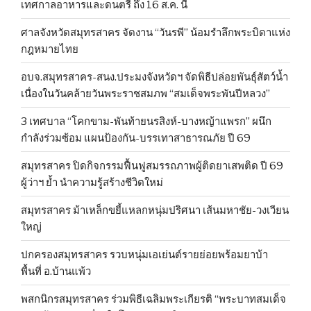
เทศกาลอาหารและดนตรี ถึง 16 ส.ค. นี้
ศาลจังหวัดสมุทรสาคร จัดงาน “วันรพี” น้อมรำลึกพระบิดาแห่ง
กฎหมายไทย
อบจ.สมุทรสาคร-สนง.ประมงจังหวัดฯ จัดพิธีปล่อยพันธุ์สัตว์น้ำ
เนื่องในวันคล้ายวันพระราชสมภพ “สมเด็จพระพันปีหลวง”
3 เทศบาล “โคกขาม-พันท้ายนรสิงห์-บางหญ้าแพรก” ผนึก
กำลังร่วมซ้อม แผนป้องกัน-บรรเทาสาธารณภัย ปี 69
สมุทรสาคร ปิดกิจกรรมฟื้นฟูสมรรถภาพผู้ติดยาเสพติด ปี 69
ผู้ว่าฯ ย้ำ นำความรู้สร้างชีวิตใหม่
สมุทรสาคร ม้าเหล็กขยี้แหลกหนุ่มปริศนา เส้นมหาชัย-วงเวียน
ใหญ่
ปกครองสมุทรสาคร รวบหนุ่มเอเย่นต์รายย่อยพร้อมยาบ้า
พื้นที่ อ.บ้านแพ้ว
พสกนิกรสมุทรสาคร ร่วมพิธีเฉลิมพระเกียรติ “พระบาทสมเด็จ