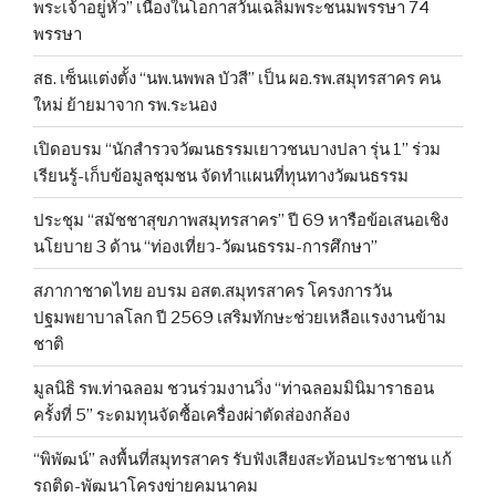
พระเจ้าอยู่หัว” เนื่องในโอกาสวันเฉลิมพระชนมพรรษา 74
พรรษา
สธ. เซ็นแต่งตั้ง “นพ.นพพล บัวสี” เป็น ผอ.รพ.สมุทรสาคร คน
ใหม่ ย้ายมาจาก รพ.ระนอง
เปิดอบรม “นักสำรวจวัฒนธรรมเยาวชนบางปลา รุ่น 1” ร่วม
เรียนรู้-เก็บข้อมูลชุมชน จัดทำแผนที่ทุนทางวัฒนธรรม
ประชุม “สมัชชาสุขภาพสมุทรสาคร” ปี 69 หารือข้อเสนอเชิง
นโยบาย 3 ด้าน “ท่องเที่ยว-วัฒนธรรม-การศึกษา”
สภากาชาดไทย อบรม อสต.สมุทรสาคร โครงการวัน
ปฐมพยาบาลโลก ปี 2569 เสริมทักษะช่วยเหลือแรงงานข้าม
ชาติ
มูลนิธิ รพ.ท่าฉลอม ชวนร่วมงานวิ่ง “ท่าฉลอมมินิมาราธอน
ครั้งที่ 5” ระดมทุนจัดซื้อเครื่องผ่าตัดส่องกล้อง
“พิพัฒน์” ลงพื้นที่สมุทรสาคร รับฟังเสียงสะท้อนประชาชน แก้
รถติด-พัฒนาโครงข่ายคมนาคม