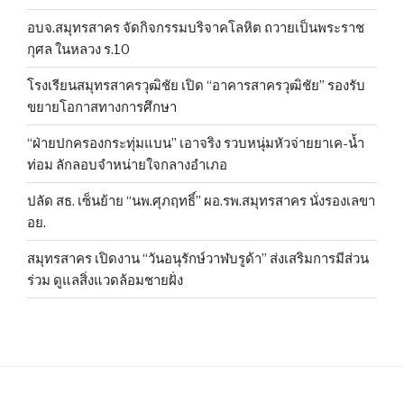
อบจ.สมุทรสาคร จัดกิจกรรมบริจาคโลหิต ถวายเป็นพระราช
กุศล ในหลวง ร.10
โรงเรียนสมุทรสาครวุฒิชัย เปิด “อาคารสาครวุฒิชัย” รองรับ
ขยายโอกาสทางการศึกษา
“ฝ่ายปกครองกระทุ่มแบน” เอาจริง รวบหนุ่มหัวจ่ายยาเค-น้ำ
ท่อม ลักลอบจำหน่ายใจกลางอำเภอ
ปลัด สธ. เซ็นย้าย “นพ.ศุภฤทธิ์” ผอ.รพ.สมุทรสาคร นั่งรองเลขา
อย.
สมุทรสาคร เปิดงาน “วันอนุรักษ์วาฬบรูด้า” ส่งเสริมการมีส่วน
ร่วม ดูแลสิ่งแวดล้อมชายฝั่ง