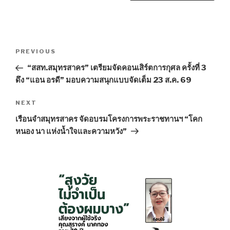
Post
PREVIOUS
Previous
navigation
Post
“สสท.สมุทรสาคร” เตรียมจัดคอนเสิร์ตการกุศล ครั้งที่ 3
ดึง “แอน อรดี” มอบความสนุกแบบจัดเต็ม 23 ส.ค. 69
NEXT
Next
Post
เรือนจำสมุทรสาคร จัดอบรมโครงการพระราชทานฯ “โคก
หนอง นา แห่งน้ำใจและความหวัง”