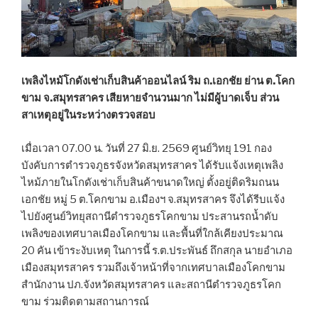
เพลิงไหม้โกดังเช่าเก็บสินค้าออนไลน์ ริม ถ.เอกชัย ย่าน ต.โคก
ขาม จ.สมุทรสาคร เสียหายจำนวนมาก ไม่มีผู้บาดเจ็บ ส่วน
สาเหตุอยู่ในระหว่างตรวจสอบ
เมื่อเวลา 07.00 น. วันที่ 27 มิ.ย. 2569 ศูนย์วิทยุ 191 กอง
บังคับการตำรวจภูธรจังหวัดสมุทรสาคร ได้รับแจ้งเหตุเพลิง
ไหม้ภายในโกดังเช่าเก็บสินค้าขนาดใหญ่ ตั้งอยู่ติดริมถนน
เอกชัย หมู่ 5 ต.โคกขาม อ.เมืองฯ จ.สมุทรสาคร จึงได้รีบแจ้ง
ไปยังศูนย์วิทยุสถานีตำรวจภูธรโคกขาม ประสานรถน้ำดับ
เพลิงของเทศบาลเมืองโคกขาม และพื้นที่ใกล้เคียงประมาณ
20 คัน เข้าระงับเหตุ ในการนี้ ร.ต.ประพันธ์ ถึกสกุล นายอำเภอ
เมืองสมุทรสาคร รวมถึงเจ้าหน้าที่จากเทศบาลเมืองโคกขาม
สำนักงาน ปภ.จังหวัดสมุทรสาคร และสถานีตำรวจภูธรโคก
ขาม ร่วมติดตามสถานการณ์