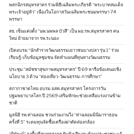
พสกนิกรสมุทรสาคร ร่วมพิธีเฉลิมพระเกียรติ “พระบาทสมเด็จ
พระเจ้าอยู่หัว” เนื่องในโอกาสวันเฉลิมพระชนมพรรษา 74
พรรษา
สธ. เซ็นแต่งตั้ง “นพ.นพพล บัวสี” เป็น ผอ.รพ.สมุทรสาคร คน
ใหม่ ย้ายมาจาก รพ.ระนอง
เปิดอบรม “นักสำรวจวัฒนธรรมเยาวชนบางปลา รุ่น 1” ร่วม
เรียนรู้-เก็บข้อมูลชุมชน จัดทำแผนที่ทุนทางวัฒนธรรม
ประชุม “สมัชชาสุขภาพสมุทรสาคร” ปี 69 หารือข้อเสนอเชิง
นโยบาย 3 ด้าน “ท่องเที่ยว-วัฒนธรรม-การศึกษา”
สภากาชาดไทย อบรม อสต.สมุทรสาคร โครงการวัน
ปฐมพยาบาลโลก ปี 2569 เสริมทักษะช่วยเหลือแรงงานข้าม
ชาติ
มูลนิธิ รพ.ท่าฉลอม ชวนร่วมงานวิ่ง “ท่าฉลอมมินิมาราธอน
ครั้งที่ 5” ระดมทุนจัดซื้อเครื่องผ่าตัดส่องกล้อง