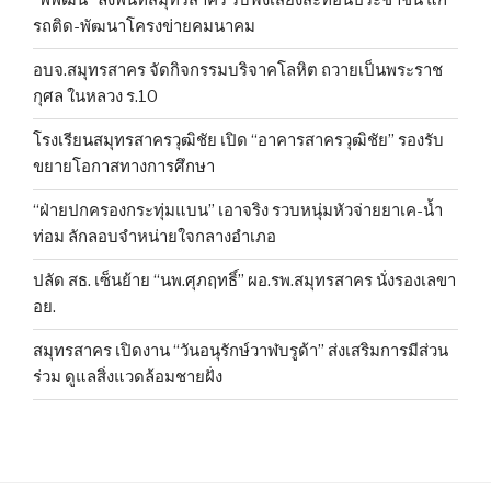
“พิพัฒน์” ลงพื้นที่สมุทรสาคร รับฟังเสียงสะท้อนประชาชน แก้
รถติด-พัฒนาโครงข่ายคมนาคม
อบจ.สมุทรสาคร จัดกิจกรรมบริจาคโลหิต ถวายเป็นพระราช
กุศล ในหลวง ร.10
โรงเรียนสมุทรสาครวุฒิชัย เปิด “อาคารสาครวุฒิชัย” รองรับ
ขยายโอกาสทางการศึกษา
“ฝ่ายปกครองกระทุ่มแบน” เอาจริง รวบหนุ่มหัวจ่ายยาเค-น้ำ
ท่อม ลักลอบจำหน่ายใจกลางอำเภอ
ปลัด สธ. เซ็นย้าย “นพ.ศุภฤทธิ์” ผอ.รพ.สมุทรสาคร นั่งรองเลขา
อย.
สมุทรสาคร เปิดงาน “วันอนุรักษ์วาฬบรูด้า” ส่งเสริมการมีส่วน
ร่วม ดูแลสิ่งแวดล้อมชายฝั่ง