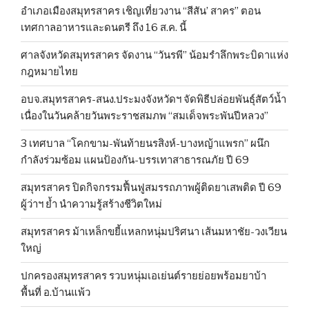
อำเภอเมืองสมุทรสาคร เชิญเที่ยวงาน “สีสัน’ สาคร” ตอน
เทศกาลอาหารและดนตรี ถึง 16 ส.ค. นี้
ศาลจังหวัดสมุทรสาคร จัดงาน “วันรพี” น้อมรำลึกพระบิดาแห่ง
กฎหมายไทย
อบจ.สมุทรสาคร-สนง.ประมงจังหวัดฯ จัดพิธีปล่อยพันธุ์สัตว์น้ำ
เนื่องในวันคล้ายวันพระราชสมภพ “สมเด็จพระพันปีหลวง”
3 เทศบาล “โคกขาม-พันท้ายนรสิงห์-บางหญ้าแพรก” ผนึก
กำลังร่วมซ้อม แผนป้องกัน-บรรเทาสาธารณภัย ปี 69
สมุทรสาคร ปิดกิจกรรมฟื้นฟูสมรรถภาพผู้ติดยาเสพติด ปี 69
ผู้ว่าฯ ย้ำ นำความรู้สร้างชีวิตใหม่
สมุทรสาคร ม้าเหล็กขยี้แหลกหนุ่มปริศนา เส้นมหาชัย-วงเวียน
ใหญ่
ปกครองสมุทรสาคร รวบหนุ่มเอเย่นต์รายย่อยพร้อมยาบ้า
พื้นที่ อ.บ้านแพ้ว