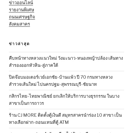
ข่าวออนไลน์
รายงานพิเศษ
ถนนเศรษฐกิจ
สังคมสาคร
ข่าวล่าสุด
คืบหน้าทางหลวงแนวใหม่ วังมะนาว-หนองหญ้าปล้อง เส้นทาง
สำรองออกหัวหิน-สู่ภาคใต้
ปิดจ๊อบมอเตอร์เวย์เอกชัย-บ้านแพ้ว ปี 70 กรมทางหลวง
สำรวจเส้นใหม่ ไปนครปฐม-สุพรรณบุรี-ชัยนาท
กสิกรไทย-ไทยพาณิชย์ ยกเลิกให้บริการบางธุรกรรม ในบาง
สาขาเป็นการถาวร
ร้าน CJ MORE ติดตั้งตู้เงินดี สมุทรสาครนำร่อง 10 สาขา เป็น
ทางเลือกฝาก-ถอนแทนที่ตู้ ATM