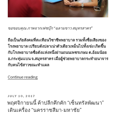
ขอขอบคุณ ภาพจากเฟซบุ๊ก “ฉลามขาว สมุทรสาคร”
ถือเป็นภัยสังคมที่สะเทือนวิชาชีพพยาบาล รวมทั้งชื่อเสียงของ
โรงพยาบาล เปรียบดังปลาเน่าตัวเดียวเหม็นไปทั้งเข่ง เกิดขึ้น
กับโรงพยาบาลชื่อดังแห่งหนึ่งย่านถนนเพชรเกษม ต.อ้อมน้อย
อ.กระทุ่มแบน จ.สมุทรสาคร เมื่อผู้ช่วยพยาบาลกระทำอนาจาร
กับคนไข้สาวขณะทำแผล
Continue reading
“บท
เรียน
โรง
พยาบาล
POSTED
JULY 10, 2017
ON
ดัง
พฤศจิกายนนี้ ค้าปลีกคึกคัก “เซ็นทรัลพัฒนา”
“ผู้
เดินเครื่อง “นครราชสีมา-มหาชัย”
ช่วย