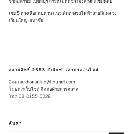
จากมหาชัย ไปชลบุรี ถ้ารถไม่ติดชั่วโมงครึ่งถึง (ชมคลิป)
เผย 5 ทางเลือกทบทวน แนวเส้นทางรถไฟฟ้าสายสีแดง วง
เวียนใหญ่-มหาชัย
สงวนสิทธิ์ 2553 สำนักข่าวสาครออนไลน์
อีเมล sakhononline@hotmail.com
โฆษณาเว็บไซต์ ติดต่อฝ่ายการตลาด
โทร. 08-0155-5228
ค้นหา