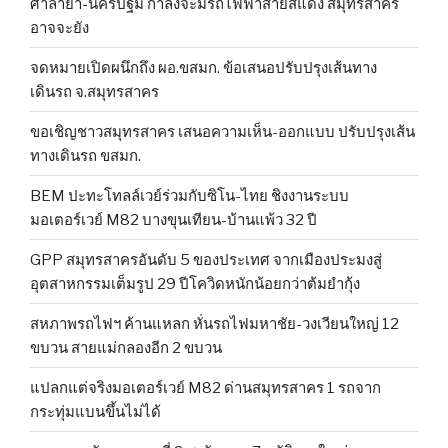
ศาลายา-นครปฐม กำลังจะมีรถไฟฟ้าสายสีแดง สมุทรสาคร
อาจจะยัง
จดหมายเปิดผนึกถึง ผอ.ขสมก. ข้อเสนอปรับปรุงเส้นทาง
เดินรถ จ.สมุทรสาคร
ขอเชิญชาวสมุทรสาคร เสนอความเห็น-ออกแบบ ปรับปรุงเส้น
ทางเดินรถ ขสมก.
BEM ปะทะโทลล์เวย์ร่วมกับซิโน-ไทย ชิงงานระบบ
มอเตอร์เวย์ M82 บางขุนเทียน-บ้านแพ้ว 32 ปี
GPP สมุทรสาครอันดับ 5 ของประเทศ จากเมืองประมงสู่
อุตสาหกรรมเต็มรูป 29 ปีโควิดหนักน้อยกว่าต้มยำกุ้ง
สหภาพรถไฟฯ ค้านแหลก หั่นรถไฟมหาชัย-วงเวียนใหญ่ 12
ขบวน สายแม่กลองอีก 2 ขบวน
แปลกแต่จริงมอเตอร์เวย์ M82 ด่านสมุทรสาคร 1 รถจาก
กระทุ่มแบนขึ้นไม่ได้