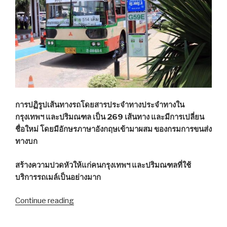
รถ
โดยสาร-
รถ
บรรทุก
24
ชั่วโมง”
การปฏิรูปเส้นทางรถโดยสารประจำทางประจำทางใน
กรุงเทพฯ และปริมณฑล เป็น 269 เส้นทาง และมีการเปลี่ยน
ชื่อใหม่ โดยมีอักษรภาษาอังกฤษเข้ามาผสม ของกรมการขนส่ง
ทางบก
สร้างความปวดหัวให้แก่คนกรุงเทพฯ และปริมณฑลที่ใช้
บริการรถเมล์เป็นอย่างมาก
Continue reading
“เปิด
โผ
สาย