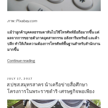
ภาพ : Pixabay.com
แม้ว่าลูกค้าบุคคลธรรมดาหันไปใช้โทรศัพท์มือถือมากขึ้น แต่
ผลจากการขยายตัวภาคอุตสาหกรรม อสังหาริมทรัพย์ และค้า
ปลีก ทำให้เกิดความต้องการโทรศัพท์พื้นฐานสำหรับสำนักงาน
มากขึ้น
Continue reading
“สำรวจ
รหัส
ทาง
ไกล
POSTED
JULY 17, 2017
ON
034
ส.ปชส.สมุทรสาคร นำเครือข่ายสื่อศึกษา
ยอด
โครงการในพระราชดำริ-เศรษฐกิจพอเพียง
เบอร์
บ้าน
พุ่ง