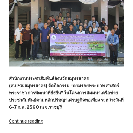
ผล
พวง
ภาค
ธุรกิจ-
ลูกค้า
เน็ต
บ้าน”
สำนักงานประชาสัมพันธ์จังหวัดสมุทรสาคร
(ส.ปชส.สมุทรสาคร) จัดกิจกรรม “ตามรอยพระบาท ศาสตร์
พระราชา การพัฒนาที่ยั่งยืน” ในโครงการสัมมนาเครือข่าย
ประชาสัมพันธ์ตามหลักปรัชญาเศรษฐกิจพอเพียง ระหว่างวันที่
6-7 ก.ค. 2560 ณ จ.ราชบุรี
Continue reading
“ส.ปชส.สมุทรสาคร
นำ