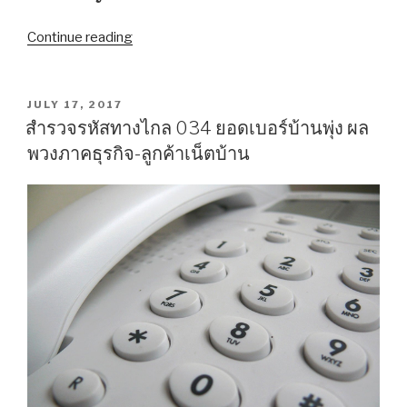
Continue reading
“ระวัง
สับสน!
สาย
189
POSTED
JULY 17, 2017
ON
ทดลอง
สำรวจรหัสทางไกล 034 ยอดเบอร์บ้านพุ่ง ผล
เป็น
พวงภาคธุรกิจ-ลูกค้าเน็ตบ้าน
สาย
Y59
ไป
พุทธ
มณฑล
สาย
1
–
ตลิ่งชัน”