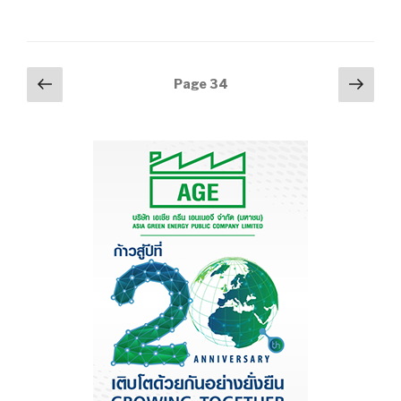
นี้
ค้า
ปลีก
คึกคัก
Posts
Previous
Next
Page
34
“เซ็นทรัล
page
pag
navigation
พัฒนา”
เดิน
เครื่อง
“นครราชสีมา-
มหาชัย””