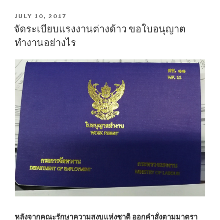
เครือ
ข่าย
POSTED
JULY 10, 2017
ON
สื่อ
จัดระเบียบแรงงานต่างด้าว ขอใบอนุญาต
ศึกษา
ทำงานอย่างไร
โครงการ
ใน
พระ
ราชดำริ-
เศรษฐกิจ
พอ
เพียง”
หลังจากคณะรักษาความสงบแห่งชาติ ออกคำสั่งตามมาตรา