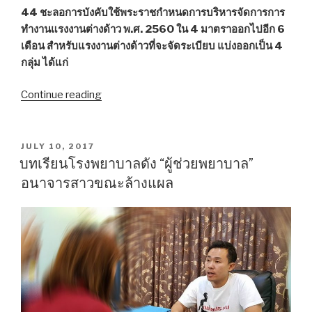
44 ชะลอการบังคับใช้พระราชกำหนดการบริหารจัดการการ
ทำงานแรงงานต่างด้าว พ.ศ. 2560 ใน 4 มาตราออกไปอีก 6
เดือน สำหรับแรงงานต่างด้าวที่จะจัดระเบียบ แบ่งออกเป็น 4
กลุ่ม ได้แก่
Continue reading
“จัด
ระเบียบ
แรงงาน
ต่างด้าว
POSTED
JULY 10, 2017
ON
ขอ
บทเรียนโรงพยาบาลดัง “ผู้ช่วยพยาบาล”
ใบ
อนาจารสาวขณะล้างแผล
อนุญาต
ทำงาน
อย่างไร”