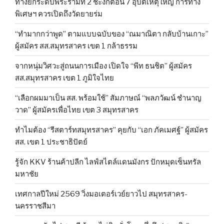
ทางยกระดับพระรามที่ 2 ชะงักตอน 7 อุบัติเหตุใหญ่ การทาง
พิเศษฯ ควรเปิดถึงวัดยายร่ม
“ทำมากกว่าพูด” ตามแบบฉบับของ “ณมาณิตา กลับบ้านเกาะ”
ผู้สมัคร สส.สมุทรสาคร เขต 1 กล้าธรรม
จากหนุ่มวิศวะสู่ถนนการเมือง เปิดใจ “พีท ธนชิต” ผู้สมัคร
สส.สมุทรสาคร เขต 1 ภูมิใจไทย
“เลือกผมมาเป็น สส. พร้อมใช้” สัมภาษณ์ “พลภวัฒน์ ชำนาญ
วาด” ผู้สมัครเพื่อไทย เขต 3 สมุทรสาคร
ทำไมต้อง “รีสตาร์ทสมุทรสาคร” คุยกับ “เอก ภัคเมศฐ์” ผู้สมัคร
สส. เขต 1 ประชาธิปัตย์
รู้จัก KKV ร้านค้าปลีก ไลฟ์สไตล์แดนมังกร ปักหมุดเซ็นทรัล
มหาชัย
เทศกาลปีใหม่ 2569 วิ่งมอเตอร์เวย์ยาวไป สมุทรสาคร-
นครราชสีมา