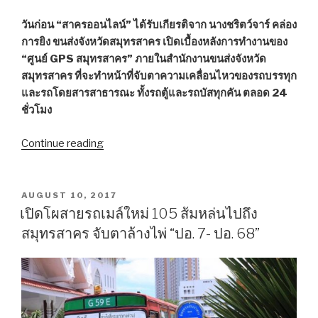
วันก่อน “สาครออนไลน์” ได้รับเกียรติจาก นางชริตว์จาร์ คล่อง
การยิง ขนส่งจังหวัดสมุทรสาคร เปิดเบื้องหลังการทำงานของ
“ศูนย์ GPS สมุทรสาคร” ภายในสำนักงานขนส่งจังหวัด
สมุทรสาคร ที่จะทำหน้าที่จับตาความเคลื่อนไหวของรถบรรทุก
และรถโดยสารสาธารณะ ทั้งรถตู้และรถบัสทุกคัน ตลอด 24
ชั่วโมง
Continue reading
“ขับ
ซิ่ง
อย่า
เผลอ!
POSTED
AUGUST 10, 2017
ON
เปิด
เปิดโผสายรถเมล์ใหม่ 105 ส้มหล่นไปถึง
หลัง
สมุทรสาคร จับตาล้างไพ่ “ปอ. 7- ปอ. 68”
บ้าน
“ศูนย์
GPS
สมุทรสาคร”
จับตา