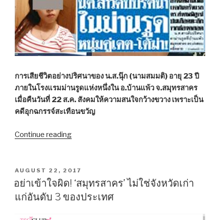
การเสียชีวิตอย่างปริศนาของ น.ส.นุ๊ก (นามสมมติ) อายุ 23 ปี
ภายในโรงแรมม่านรูดแห่งหนึ่งใน อ.บ้านแพ้ว จ.สมุทรสาคร
เมื่อคืนวันที่ 22 ส.ค. สังคมให้ความสนใจกว้างขวาง เพราะเป็น
คดีอุกฉกรรจ์สะเทือนขวัญ
Continue reading
“ปริศนา
สาว
ตาย
คา
POSTED
AUGUST 22, 2017
ON
ม่าน
อย่าเข้าใจผิด! ‘สมุทรสาคร’ ไม่ใช่จังหวัดเก่า
รูด
แก่อันดับ 3 ของประเทศ
อุบัติเหตุ
หรือ