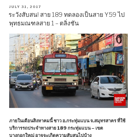
รถเมล์
POSTED
JULY 31, 2017
ON
ใหม่
ระวังสับสน! สาย 189 ทดลองเป็นสาย Y59 ไป
105
พุทธมณฑลสาย 1 – ตลิ่งชัน
ส้ม
หล่น
ไป
ถึง
สมุทรสาคร
จับตา
ล้าง
ไพ่
“ปอ.
7-
ปอ.
68””
ภายในเดือนสิงหาคมนี้ ชาว อ.กระทุ่มแบน จ.สมุทรสาคร ที่ใช้
บริการรถประจำทางสาย 189 กระทุ่มแบน – เขต
บางกอกใหญ่ อาจจะเกิดความสับสนไปบ้าง