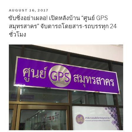
ผิด!
‘สมุทรสาคร’
POSTED
AUGUST 16, 2017
ON
ไม่ใช่
ขับซิ่งอย่าเผลอ! เปิดหลังบ้าน “ศูนย์ GPS
จังหวัด
สมุทรสาคร” จับตารถโดยสาร-รถบรรทุก 24
เก่า
ชั่วโมง
แก่
อันดับ
3
ของ
ประเทศ”