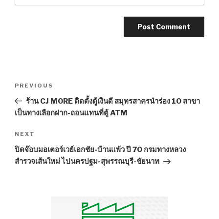
Post
PREVIOUS
Previous
navigation
Post
ร้าน CJ MORE ติดตั้งตู้เงินดี สมุทรสาครนำร่อง 10 สาขา
เป็นทางเลือกฝาก-ถอนแทนที่ตู้ ATM
NEXT
Next
Post
ปิดจ๊อบมอเตอร์เวย์เอกชัย-บ้านแพ้ว ปี 70 กรมทางหลวง
สำรวจเส้นใหม่ ไปนครปฐม-สุพรรณบุรี-ชัยนาท