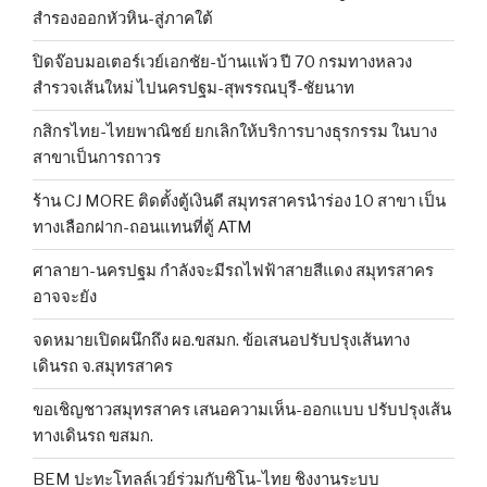
สำรองออกหัวหิน-สู่ภาคใต้
ปิดจ๊อบมอเตอร์เวย์เอกชัย-บ้านแพ้ว ปี 70 กรมทางหลวง
สำรวจเส้นใหม่ ไปนครปฐม-สุพรรณบุรี-ชัยนาท
กสิกรไทย-ไทยพาณิชย์ ยกเลิกให้บริการบางธุรกรรม ในบาง
สาขาเป็นการถาวร
ร้าน CJ MORE ติดตั้งตู้เงินดี สมุทรสาครนำร่อง 10 สาขา เป็น
ทางเลือกฝาก-ถอนแทนที่ตู้ ATM
ศาลายา-นครปฐม กำลังจะมีรถไฟฟ้าสายสีแดง สมุทรสาคร
อาจจะยัง
จดหมายเปิดผนึกถึง ผอ.ขสมก. ข้อเสนอปรับปรุงเส้นทาง
เดินรถ จ.สมุทรสาคร
ขอเชิญชาวสมุทรสาคร เสนอความเห็น-ออกแบบ ปรับปรุงเส้น
ทางเดินรถ ขสมก.
BEM ปะทะโทลล์เวย์ร่วมกับซิโน-ไทย ชิงงานระบบ