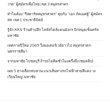
วาด” ผู้สมัครเพื่อไทย เขต 3 สมุทรสาคร
ทำไมต้อง “รีสตาร์ทสมุทรสาคร” คุยกับ “เอก ภัคเมศฐ์” ผู้สมัคร
สส. เขต 1 ประชาธิปัตย์
รู้จัก KKV ร้านค้าปลีก ไลฟ์สไตล์แดนมังกร ปักหมุดเซ็นทรัล
มหาชัย
เทศกาลปีใหม่ 2569 วิ่งมอเตอร์เวย์ยาวไป สมุทรสาคร-
นครราชสีมา
จากมหาชัย ไปชลบุรี ถ้ารถไม่ติดชั่วโมงครึ่งถึง (ชมคลิป)
เผย 5 ทางเลือกทบทวน แนวเส้นทางรถไฟฟ้าสายสีแดง วง
เวียนใหญ่-มหาชัย