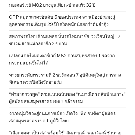
มอเตอร์เวย์ M82 บางขุนเทียน-บ้านแพ้ว 32 ปี
GPP สมุทรสาครอันดับ 5 ของประเทศ จากเมืองประมงสู่
อุตสาหกรรมเต็มรูป 29 ปีโควิดหนักน้อยกว่าต้มยำกุ้ง
สหภาพรถไฟฯ ค้านแหลก หั่นรถไฟมหาชัย-วงเวียนใหญ่ 12
ขบวน สายแม่กลองอีก 2 ขบวน
แปลกแต่จริงมอเตอร์เวย์ M82 ด่านสมุทรสาคร 1 รถจาก
กระทุ่มแบนขึ้นไม่ได้
ทางยกระดับพระรามที่ 2 ชะงักตอน 7 อุบัติเหตุใหญ่ การทาง
พิเศษฯ ควรเปิดถึงวัดยายร่ม
“ทำมากกว่าพูด” ตามแบบฉบับของ “ณมาณิตา กลับบ้านเกาะ”
ผู้สมัคร สส.สมุทรสาคร เขต 1 กล้าธรรม
จากหนุ่มวิศวะสู่ถนนการเมือง เปิดใจ “พีท ธนชิต” ผู้สมัคร
สส.สมุทรสาคร เขต 1 ภูมิใจไทย
“เลือกผมมาเป็น สส. พร้อมใช้” สัมภาษณ์ “พลภวัฒน์ ชำนาญ