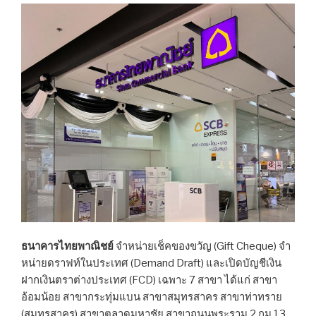
ธนาคารไทยพาณิชย์
จำหน่ายเช็คของขวัญ (Gift Cheque) จำ
หน่ายดราฟท์ในประเทศ (Demand Draft) และเปิดบัญชีเงิน
ฝากเงินตราต่างประเทศ (FCD) เฉพาะ 7 สาขา ได้แก่ สาขา
อ้อมน้อย สาขากระทุ่มแบน สาขาสมุทรสาคร สาขาท่าทราย
(สมุทรสาคร) สาขาตลาดมหาชัย สาขาถนนพระราม 2 กม.13