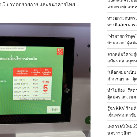
ลือ 5 บาทต่อรายการ และธนาคารไทย
จากกระทุ่มแบนขึ
ทางยกระดับพระรา
ทางพิเศษฯ ควรเป
“ทำมากกว่าพูด
บ้านเกาะ” ผู้ส
จากหนุ่มวิศวะสู่
สมัคร สส.สมุทร
“เลือกผมมาเป็น 
ชำนาญวาด” ผู้ส
ทำไมต้อง “รีสตา
ผู้สมัคร สส. เขต
รู้จัก KKV ร้าน
เซ็นทรัลมหาชัย
เทศกาลปีใหม่ 2
นครราชสีมา