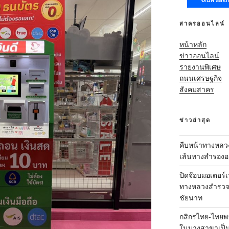
สาครออนไลน์
หน้าหลัก
ข่าวออนไลน์
รายงานพิเศษ
ถนนเศรษฐกิจ
สังคมสาคร
ข่าวล่าสุด
คืบหน้าทางหลว
เส้นทางสำรองออ
ปิดจ๊อบมอเตอร์เ
ทางหลวงสำรวจเ
ชัยนาท
กสิกรไทย-ไทยพา
ในบางสาขาเป็