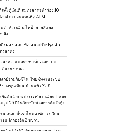
ดตั้งตู้เงินดี สมุทรสาครนำร่อง 10
ือกฝาก-ถอนแทนที่ตู้ ATM
 กำลังจะมีรถไฟฟ้าสายสีแดง
ะยัง
ถึง ผอ.ขสมก. ข้อเสนอปรับปรุงเส้น
มุทรสาคร
ทรสาคร เสนอความเห็น-ออกแบบ
งเดินรถ ขสมก.
เวย์ร่วมกับซิโน-ไทย ชิงงานระบบ
 บางขุนเทียน-บ้านแพ้ว 32 ปี
อันดับ 5 ของประเทศ จากเมืองประมง
็มรูป 29 ปีโควิดหนักน้อยกว่าต้มยำกุ้ง
านแหลก หั่นรถไฟมหาชัย-วงเวียน
สายแม่กลองอีก 2 ขบวน
ตอร์เวย์ M82 ด่านสมุทรสาคร 1 รถ