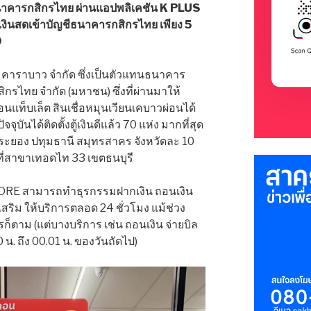
าคารกสิกรไทย ผ่านแอปพลิเคชัน K PLUS
งินสดเข้าบัญชีธนาคารกสิกรไทย เพียง 5
9
ิกร คาราบาว จำกัด ซึ่งเป็นตัวแทนธนาคาร
รไทย จำกัด (มหาชน) ซึ่งที่ผ่านมาให้
ผ่อนแท็บเล็ต สินเชื่อหมุนเวียนเคบาวผ่อนได้
บันได้ติดตั้งตู้เงินดีแล้ว 70 แห่ง มากที่สุด
า ระยอง ปทุมธานี สมุทรสาคร จังหวัดละ 10
ที่สาขาเทอดไท 33 เขตธนบุรี
น CJ MORE สามารถทำธุรกรรมฝากเงิน ถอนเงิน
กเสริม ให้บริการตลอด 24 ชั่วโมง แม้ช่วง
ก็ตาม (แต่บางบริการ เช่น ถอนเงิน จ่ายบิล
 น. ถึง 00.01 น. ของวันถัดไป)