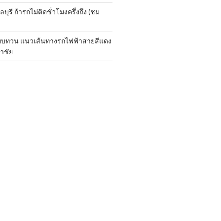
ุรี ถ้ารถไม่ติดชั่วโมงครึ่งถึง (ชม
กทบทวน แนวเส้นทางรถไฟฟ้าสายสีแดง
าชัย