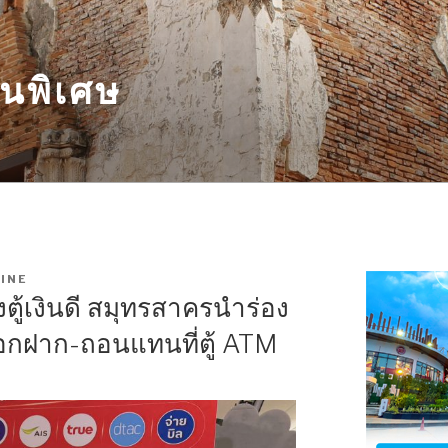
นพิเศษ
INE
งตู้เงินดี สมุทรสาครนำร่อง
อกฝาก-ถอนแทนที่ตู้ ATM