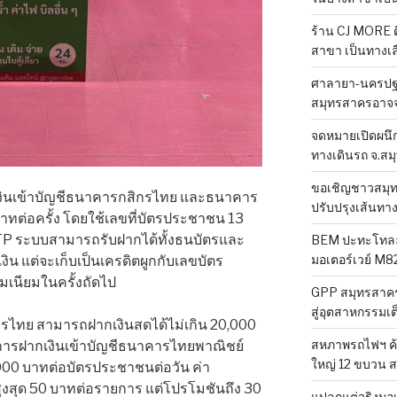
ร้าน CJ MORE ติ
สาขา เป็นทางเล
ศาลายา-นครปฐม
สมุทรสาครอาจจ
จดหมายเปิดผนึก
ทางเดินรถ จ.ส
ขอเชิญชาวสมุ
ินเข้าบัญชีธนาคารกสิกรไทย และธนาคาร
ปรับปรุงเส้นทา
บาทต่อครั้ง โดยใช้เลขที่บัตรประชาชน 13
 OTP ระบบสามารถรับฝากได้ทั้งธนบัตรและ
BEM ปะทะโทลล์
มอเตอร์เวย์ M82
น แต่จะเก็บเป็นเครดิตผูกกับเลขบัตร
เนียมในครั้งถัดไป
GPP สมุทรสาคร
สู่อุตสาหกรรมเต
รไทย สามารถฝากเงินสดได้ไม่เกิน 20,000
สหภาพรถไฟฯ ค้
ารฝากเงินเข้าบัญชีธนาคารไทยพาณิชย์
ใหญ่ 12 ขบวน 
000 บาทต่อบัตรประชาชนต่อวัน ค่า
 สูงสุด 50 บาทต่อรายการ แต่โปรโมชันถึง 30
แปลกแต่จริงมอเ