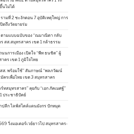
้นไม่ได้
มที่ 2 ชะงักตอน 7 อุบัติเหตุใหญ่ การ
ิดถึงวัดยายร่ม
” ตามแบบฉบับของ “ณมาณิตา กลับ
มัคร สส.สมุทรสาคร เขต 1 กล้าธรรม
ถนนการเมือง เปิดใจ “พีท ธนชิต” ผู้
สาคร เขต 1 ภูมิใจไทย
สส. พร้อมใช้” สัมภาษณ์ “พลภวัฒน์
มัครเพื่อไทย เขต 3 สมุทรสาคร
ร์ทสมุทรสาคร” คุยกับ “เอก ภัคเมศฐ์”
 1 ประชาธิปัตย์
ค้าปลีก ไลฟ์สไตล์แดนมังกร ปักหมุด
569 วิ่งมอเตอร์เวย์ยาวไป สมุทรสาคร-