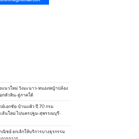
งแนวใหม่ วังมะนาว-หนองหญ้าปล้อง
กหัวหิน-สู่ภาคใต้
วย์เอกชัย-บ้านแพ้ว ปี 70 กรม
ส้นใหม่ ไปนครปฐม-สุพรรณบุรี-
ณิชย์ ยกเลิกให้บริการบางธุรกรรม
นการถาวร