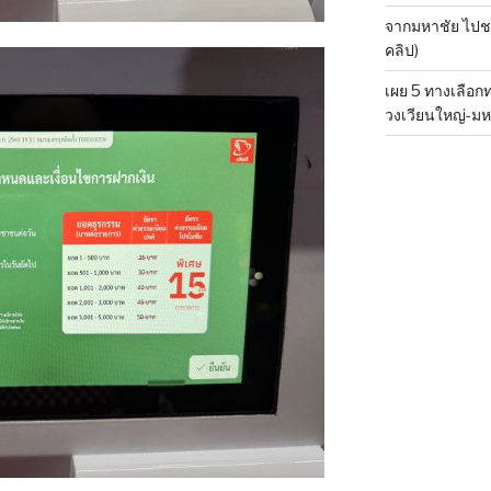
จากมหาชัย ไปชลบ
คลิป)
เผย 5 ทางเลือ
วงเวียนใหญ่-มห