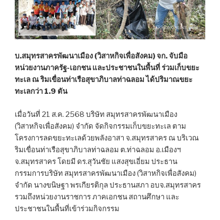
บ.สมุทรสาครพัฒนาเมือง (วิสาหกิจเพื่อสังคม) จก. จับมือ
หน่วยงานภาครัฐ-เอกชน และประชาชนในพื้นที่ ร่วมเก็บขยะ
ทะเล ณ ริมเขื่อนท่าเรือสุขาภิบาลท่าฉลอม ได้ปริมาณขยะ
ทะเลกว่า 1.9 ตัน
เมื่อวันที่ 21 ส.ค. 2568 บริษัท สมุทรสาครพัฒนาเมือง
(วิสาหกิจเพื่อสังคม) จำกัด จัดกิจกรรมเก็บขยะทะเล ตาม
โครงการลดขยะทะเลด้วยพลังอาสา จ.สมุทรสาคร ณ บริเวณ
ริมเขื่อนท่าเรือสุขาภิบาลท่าฉลอม ต.ท่าฉลอม อ.เมืองฯ
จ.สมุทรสาคร โดยมี ดร.สุวันชัย แสงสุขเอี่ยม ประธาน
กรรมการบริษัท สมุทรสาครพัฒนาเมือง (วิสาหกิจเพื่อสังคม)
จำกัด นางขนิษฐา พรเกียรติกุล ประธานสภา อบจ.สมุทรสาคร
รวมถึงหน่วยงานราชการ ภาคเอกชน สถานศึกษา และ
ประชาชนในพื้นที่เข้าร่วมกิจกรรม