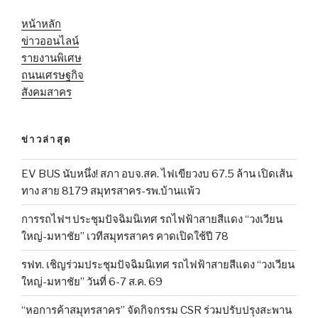
หน้าหลัก
ข่าวออนไลน์
รายงานพิเศษ
ถนนเศรษฐกิจ
สังคมสาคร
ข่าวล่าสุด
EV BUS นับหนึ่ง! สภา อบจ.สค. ไฟเขียวงบ 67.5 ล้าน เปิดเส้น
ทาง สาย 8179 สมุทรสาคร-รพ.บ้านแพ้ว
การรถไฟฯ ประชุมปัจฉิมนิเทศ รถไฟฟ้าสายสีแดง “วงเวียน
ใหญ่-มหาชัย” เวทีสมุทรสาคร คาดเปิดใช้ปี 78
รฟท. เชิญร่วมประชุมปัจฉิมนิเทศ รถไฟฟ้าสายสีแดง “วงเวียน
ใหญ่-มหาชัย” วันที่ 6-7 ส.ค. 69
“หอการค้าสมุทรสาคร” จัดกิจกรรม CSR ร่วมปรับปรุงสะพาน