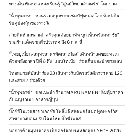
ทางเดิน พัฒนาแหล่งเรียนรู้ “ศูนย์วิทยาศาสตร์ฯ” โคกขาม
“น้ำพุพลาซ่า” ชวนร่วมสนุกทายแชมป์ฟุตบอลโลก ช้อป-กิน
รับคูปองลุ้นของรางวัล
สายกินห้ามพลาด! “ครัวคุณต๋อยยกทัพ บุก เซ็นทรัลมหาชัย”
รวมร้านเด็ดจากทั่วประเทศ ถึง 8 ก.ค. นี้
“ไทยยูเนี่ยน-สมุทรสาครพัฒนาเมือง” เดินหน้าลดขยะทะเล
ด้วยพลังอาสา ปีที่ 6 ดึง “แอนโทเนีย” ร่วมเก็บขยะป่าชายเลน
ไทยสมายล์บัสนำร่อง 23 เส้นทางรับบัตรสวัสดิการฯ สาย 120
และสาย 7 ร่วมด้วย
“น้ำพุพลาซ่า” ขอแนะนำ ร้าน “MARU RAMEN” อิ่มคุ้มราคา
กับเมนูราเมง-อาหารญี่ปุ่น
บิ๊กซีรีโนเวตสาขาเอกชัย โพธิ์แจ้ สลัดฟอร์แมตฟู้ดเซอร์วิส
สาขาบางบอนปรับโฉมใหม่ บิ๊กซี เพลส
หอการค้าสมุทรสาคร เปิดคอร์สอบรมหลักสูตร YECP 2026