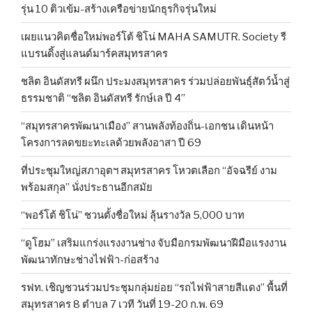
รุ่น 10 ติวเข้ม-สร้างเครือข่ายนักธุรกิจรุ่นใหม่
เผยแนวคิดชื่อใหม่พอร์โต้ ชิโน่ MAHA SAMUTR. Society รี
แบรนดิ้งสู่แลนด์มาร์คสมุทรสาคร
ชลิต อินดัสทรี ผนึก ประมงสมุทรสาคร ร่วมปล่อยพันธุ์สัตว์น้ำสู่
ธรรมชาติ “ชลิต อินดัสทรี รักษ์เล ปี 4”
“สมุทรสาครพัฒนาเมือง” สานพลังท้องถิ่น-เอกชน เดินหน้า
โครงการลดขยะทะเลด้วยพลังอาสา ปี 69
ที่ประชุมใหญ่สภาอุตฯ สมุทรสาคร โหวตเลือก “อัจฉรีย์ งาม
พร้อมสกุล” นั่งประธานอีกสมัย
“พอร์โต้ ชิโน่” ชวนตั้งชื่อใหม่ ลุ้นรางวัล 5,000 บาท
“ดูโฮม” เสริมแกร่งแรงงานช่าง จับมือกรมพัฒนาฝีมือแรงงาน
พัฒนาทักษะช่างไฟฟ้า-ก่อสร้าง
รฟท. เชิญชวนร่วมประชุมกลุ่มย่อย “รถไฟฟ้าสายสีแดง” พื้นที่
สมุทรสาคร 8 ตำบล 7 เวที วันที่ 19-20 ก.พ. 69