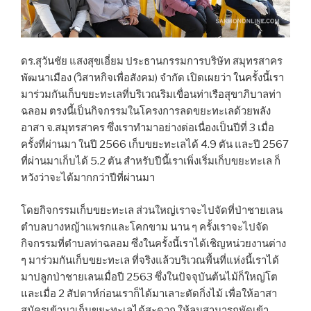
ดร.สุวันชัย แสงสุขเอี่ยม ประธานกรรมการบริษัท สมุทรสาคร
พัฒนาเมือง (วิสาหกิจเพื่อสังคม) จำกัด เปิดเผยว่า ในครั้งนี้เรา
มาร่วมกันเก็บขยะทะเลที่บริเวณริมเขื่อนท่าเรือสุขาภิบาลท่า
ฉลอม ตรงนี้เป็นกิจกรรมในโครงการลดขยะทะเลด้วยพลัง
อาสา จ.สมุทรสาคร ซึ่งเราทำมาอย่างต่อเนื่องเป็นปีที่ 3 เมื่อ
ครั้งที่ผ่านมา ในปี 2566 เก็บขยะทะเลได้ 4.9 ตัน และปี 2567
ที่ผ่านมาเก็บได้ 5.2 ตัน สำหรับปีนี้เราเพิ่งเริ่มเก็บขยะทะเล ก็
หวังว่าจะได้มากกว่าปีที่ผ่านมา
โดยกิจกรรมเก็บขยะทะเล ส่วนใหญ่เราจะไปจัดที่ป่าชายเลน
ตำบลบางหญ้าแพรกและโคกขาม นาน ๆ ครั้งเราจะไปจัด
กิจกรรมที่ตำบลท่าฉลอม ซึ่งในครั้งนี้เราได้เชิญหน่วยงานต่าง
ๆ มาร่วมกันเก็บขยะทะเล ที่จริงแล้วบริเวณพื้นที่แห่งนี้เราได้
มาปลูกป่าชายเลนเมื่อปี 2563 ซึ่งในปัจจุบันต้นไม้ก็ใหญ่โต
และเมื่อ 2 สัปดาห์ก่อนเราก็ได้มาเลาะตัดกิ่งไม้ เพื่อให้อาสา
สมัครเข้ามาเก็บขยะทะเลได้สะดวก ให้ลมสามารถพัดเข้า-