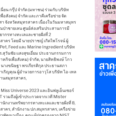
ูเนี่ยน กรุ๊ป จำกัด (มหาชน) ร่วมกับ บริษัท
ื่อสังคม) จำกัด และภาคีเครือข่าย จัด
 จังหวัดสมุทรสาคร เนื่องในวันมหาสมุทร
ณป่าชายเลน ศูนย์ส่งเสริมประสานการมี
ยากรทางทะเลและชายฝั่งที่ 2
สาคร โดยมี นายปราชญ์ เกิดไพโรจน์ ผู้
 Pet, Feed และ Marine Ingredient บริษัท
 ดร.สุวันชัย แสงสุขเอี่ยม ประธานกรรมการ
าหกิจเพื่อสังคม) จำกัด, นายสิทธิพงษ์ โกว
 นางขนิษฐา พรเกียรติกุล ประธานสภา
จำเริญคุณ ผู้อำนวยการอาวุโส บริษัท ไอ-เทล
งงานสมุทรสาคร,
1 Miss Universe 2023 และอินฟลูเอ็นเซอร์
รวมถึงผู้เข้าประกวดจากเวที Mister
สำนักงานทรัพยากรทางทะเลและชายฝั่งที่ 8,
สาคร, สำนักงาน ปภ.สมุทรสาคร, เครือข่าย
าสาพัฒนาเมือง, คณะผู้ปกครองจาก NIST