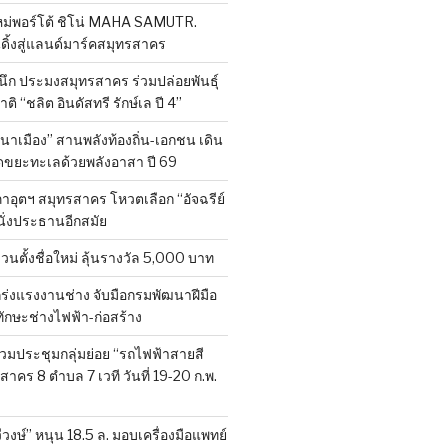
หม่พอร์โต้ ชิโน่ MAHA SAMUTR.
ดิ้งสู่แลนด์มาร์คสมุทรสาคร
ผนึก ประมงสมุทรสาคร ร่วมปล่อยพันธุ์
ติ “ชลิต อินดัสทรี รักษ์เล ปี 4”
าเมือง” สานพลังท้องถิ่น-เอกชน เดิน
ขยะทะเลด้วยพลังอาสา ปี 69
าอุตฯ สมุทรสาคร โหวตเลือก “อัจฉรีย์
นั่งประธานอีกสมัย
ชวนตั้งชื่อใหม่ ลุ้นรางวัล 5,000 บาท
กร่งแรงงานช่าง จับมือกรมพัฒนาฝีมือ
กษะช่างไฟฟ้า-ก่อสร้าง
วมประชุมกลุ่มย่อย “รถไฟฟ้าสายสี
รสาคร 8 ตำบล 7 เวที วันที่ 19-20 ก.พ.
งษ์” หนุน 18.5 ล. มอบเครื่องมือแพทย์