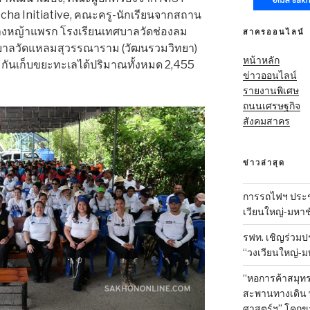
tcha Initiative, คณะครู-นักเรียนจากสถาน
บางหญ้าแพรก โรงเรียนเทศบาลวัดช่องลม
สาครออนไลน์
ทศบาลวัดแหลมสุวรรณาราม (วัฒนรวมวิทยา)
หน้าหลัก
่วมกันเก็บขยะทะเลได้ปริมาณทั้งหมด 2,455
ข่าวออนไลน์
รายงานพิเศษ
ถนนเศรษฐกิจ
สังคมสาคร
ข่าวล่าสุด
การรถไฟฯ ประชุ
เวียนใหญ่-มหาช
รฟท. เชิญร่วมป
“วงเวียนใหญ่-มห
“หอการค้าสมุทร
สะพานทางเดิน พั
ศาสตร์ฯ” โคกข