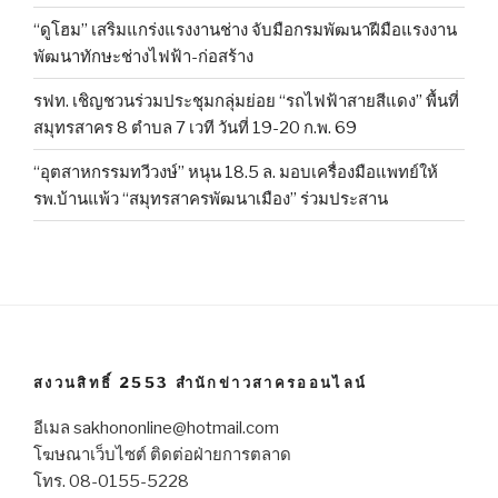
“ดูโฮม” เสริมแกร่งแรงงานช่าง จับมือกรมพัฒนาฝีมือแรงงาน
พัฒนาทักษะช่างไฟฟ้า-ก่อสร้าง
รฟท. เชิญชวนร่วมประชุมกลุ่มย่อย “รถไฟฟ้าสายสีแดง” พื้นที่
สมุทรสาคร 8 ตำบล 7 เวที วันที่ 19-20 ก.พ. 69
“อุตสาหกรรมทวีวงษ์” หนุน 18.5 ล. มอบเครื่องมือแพทย์ให้
รพ.บ้านแพ้ว “สมุทรสาครพัฒนาเมือง” ร่วมประสาน
สงวนสิทธิ์ 2553 สำนักข่าวสาครออนไลน์
อีเมล sakhononline@hotmail.com
โฆษณาเว็บไซต์ ติดต่อฝ่ายการตลาด
โทร. 08-0155-5228