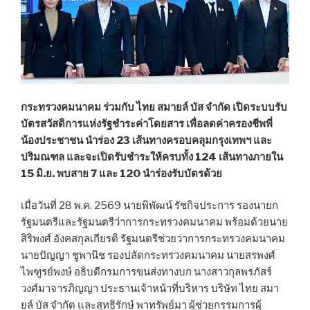
กระทรวงคมนาคม ร่วมกับ ไทย สมายล์ บัส จำกัด เปิดระบบรับ
บัตรสวัสดิการแห่งรัฐชำระค่าโดยสาร เพื่อลดค่าครองชีพพี่
น้องประชาชน นำร่อง 23 เส้นทางครอบคลุมกรุงเทพฯ และ
ปริมณฑล และจะเปิดรับชำระให้ครบทั้ง 124 เส้นทางภายใน
15 มิ.ย. พบสาย 7 และ 120 นำร่องรับบัตรด้วย
เมื่อวันที่ 28 พ.ค. 2569 นายพิพัฒน์ รัชกิจประการ รองนายก
รัฐมนตรีและรัฐมนตรีว่าการกระทรวงคมนาคม พร้อมด้วยนาย
สิริพงศ์ อังคสกุลเกียรติ รัฐมนตรีช่วยว่าการกระทรวงคมนาคม
นายปัญญา ชูพานิช รองปลัดกระทรวงคมนาคม นายสรพงศ์
ไพฑูรย์พงษ์ อธิบดีกรมการขนส่งทางบก นางสาวกุลพรภัสร์
วงศ์มาจารภิญญา ประธานเจ้าหน้าที่บริหาร บริษัท ไทย สมา
ยล์ บัส จำกัด และสุทธิรักษ์ พาทรัพย์มา ผู้ช่วยกรรมการผู้