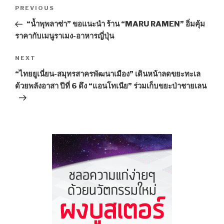
Post
PREVIOUS
Previous
navigation
Post
“น้ำพุพลาซ่า” ขอแนะนำ ร้าน “MARU RAMEN” อิ่มคุ้ม
ราคากับเมนูราเมง-อาหารญี่ปุ่น
NEXT
Next
Post
“ไทยยูเนี่ยน-สมุทรสาครพัฒนาเมือง” เดินหน้าลดขยะทะเล
ด้วยพลังอาสา ปีที่ 6 ดึง “แอนโทเนีย” ร่วมเก็บขยะป่าชายเลน