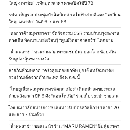
ใหญ่-มหาชัย” เวทีสมุทรสาคร คาดเปิดใช้ปี 78
รฟท. เชิญร่วมประชุมปัจฉิมนิเทศ รถไฟฟ้าสายสีแดง “วงเวียน
ใหญ่-มหาชัย” วันที่ 6-7 ส.ค. 69
“หอการค้าสมุทรสาคร” จัดกิจกรรม CSR ร่วมปรับปรุงสะพาน
ทางเดิน พัฒนาแหล่งเรียนรู้ “ศูนย์วิทยาศาสตร์ฯ” โคกขาม
“น้ำพุพลาซ่า” ชวนร่วมสนุกทายแชมป์ฟุตบอลโลก ช้อป-กิน
รับคูปองลุ้นของรางวัล
สายกินห้ามพลาด! “ครัวคุณต๋อยยกทัพ บุก เซ็นทรัลมหาชัย”
รวมร้านเด็ดจากทั่วประเทศ ถึง 8 ก.ค. นี้
“ไทยยูเนี่ยน-สมุทรสาครพัฒนาเมือง” เดินหน้าลดขยะทะเล
ด้วยพลังอาสา ปีที่ 6 ดึง “แอนโทเนีย” ร่วมเก็บขยะป่าชายเลน
ไทยสมายล์บัสนำร่อง 23 เส้นทางรับบัตรสวัสดิการฯ สาย 120
และสาย 7 ร่วมด้วย
“น้ำพุพลาซ่า” ขอแนะนำ ร้าน “MARU RAMEN” อิ่มคุ้มราคา