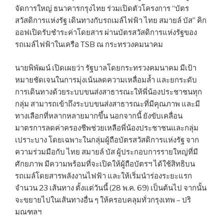
จัดการใหญ่ ธนาคารกรุงไทย ร่วมเปิดตัวโครงการ “บัตร
สวัสดิการแห่งรัฐ เดินทางกับรถเมล์ไฟฟ้า ไทย สมายล์ บัส” คิก
ออฟเปิดรับชำระค่าโดยสาร ผ่านบัตรสวัสดิการแห่งรัฐของ
รถเมล์ไฟฟ้าในเครือ TSB ณ กระทรวงคมนาคม
นายพิพัฒน์ เปิดเผยว่า รัฐบาลโดยกระทรวงคมนาคม มีเป้า
หมายชัดเจนในการมุ่งเน้นลดความเหลื่อมล้ำ และยกระดับ
การเดินทางด้วยระบบขนส่งสาธารณะให้พี่น้องประชาชนทุก
กลุ่ม สามารถเข้าถึงระบบขนส่งสาธารณะที่มีคุณภาพ และมี
ทางเลือกที่หลากหลายมากขึ้น นอกจากนี้ ยังขับเคลื่อน
มาตรการลดค่าครองชีพช่วยเหลือพี่น้องประชาชนและกลุ่ม
เปราะบาง โดยเฉพาะในกลุ่มผู้ถือบัตรสวัสดิการแห่งรัฐ จาก
ความร่วมมือกับ ไทย สมายล์ บัส ผู้ประกอบการรายใหญ่ที่มี
ศักยภาพ มีความพร้อมที่จะเปิดให้ผู้ถือบัตรฯ ได้ใช้สิทธิบน
รถเมล์โดยสารพลังงานไฟฟ้า และให้เริ่มนำร่องระยะแรก
จำนวน 23 เส้นทาง ตั้งแต่วันนี้ (28 พ.ค. 69) เป็นต้นไป จากนั้น
จะขยายไปในเส้นทางอื่น ๆ ให้ครอบคลุมทั่วกรุงเทพ – ปริ
มณฑลฯ