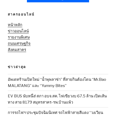
สาครออนไลน์
หน้าหลัก
ข่าวออนไลน์
รายงานพิเศษ
ถนนเศรษฐกิจ
สังคมสาคร
ข่าวล่าสุด
อัพเดทร้านเปิดใหม่ “น้ำพุพลาซ่า” ที่สายกินต้องโดน “Mr.Bao
MALATANG” และ “Yummy Bites”
EV BUS นับหนึ่ง! สภา อบจ.สค. ไฟเขียวงบ 67.5 ล้าน เปิดเส้น
ทาง สาย 8179 สมุทรสาคร-รพ.บ้านแพ้ว
การรถไฟฯ ประชุมปัจฉิมนิเทศ รถไฟฟ้าสายสีแดง “วงเวียน