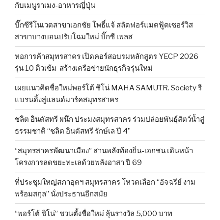
กับเมนูราเมง-อาหารญี่ปุ่น
บิ๊กซีรีโนเวตสาขาเอกชัย โพธิ์แจ้ สลัดฟอร์แมตฟู้ดเซอร์วิส
สาขาบางบอนปรับโฉมใหม่ บิ๊กซี เพลส
หอการค้าสมุทรสาคร เปิดคอร์สอบรมหลักสูตร YECP 2026
รุ่น 10 ติวเข้ม-สร้างเครือข่ายนักธุรกิจรุ่นใหม่
เผยแนวคิดชื่อใหม่พอร์โต้ ชิโน่ MAHA SAMUTR. Society รี
แบรนดิ้งสู่แลนด์มาร์คสมุทรสาคร
ชลิต อินดัสทรี ผนึก ประมงสมุทรสาคร ร่วมปล่อยพันธุ์สัตว์น้ำสู่
ธรรมชาติ “ชลิต อินดัสทรี รักษ์เล ปี 4”
“สมุทรสาครพัฒนาเมือง” สานพลังท้องถิ่น-เอกชน เดินหน้า
โครงการลดขยะทะเลด้วยพลังอาสา ปี 69
ที่ประชุมใหญ่สภาอุตฯ สมุทรสาคร โหวตเลือก “อัจฉรีย์ งาม
พร้อมสกุล” นั่งประธานอีกสมัย
“พอร์โต้ ชิโน่” ชวนตั้งชื่อใหม่ ลุ้นรางวัล 5,000 บาท