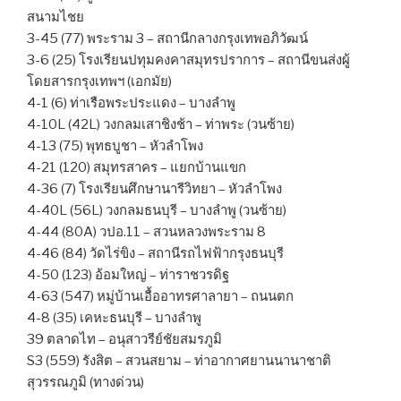
สนามไชย
3-45 (77) พระราม 3 – สถานีกลางกรุงเทพอภิวัฒน์
3-6 (25) โรงเรียนปทุมคงคาสมุทรปราการ – สถานีขนส่งผู้
โดยสารกรุงเทพฯ (เอกมัย)
4-1 (6) ท่าเรือพระประแดง – บางลำพู
4-10L (42L) วงกลมเสาชิงช้า – ท่าพระ (วนซ้าย)
4-13 (75) พุทธบูชา – หัวลำโพง
4-21 (120) สมุทรสาคร – แยกบ้านแขก
4-36 (7) โรงเรียนศึกษานารีวิทยา – หัวลำโพง
4-40L (56L) วงกลมธนบุรี – บางลำพู (วนซ้าย)
4-44 (80A) วปอ.11 – สวนหลวงพระราม 8
4-46 (84) วัดไร่ขิง – สถานีรถไฟฟ้ากรุงธนบุรี
4-50 (123) อ้อมใหญ่ – ท่าราชวรดิฐ
4-63 (547) หมู่บ้านเอื้ออาทรศาลายา – ถนนตก
4-8 (35) เคหะธนบุรี – บางลำพู
39 ตลาดไท – อนุสาวรีย์ชัยสมรภูมิ
S3 (559) รังสิต – สวนสยาม – ท่าอากาศยานนานาชาติ
สุวรรณภูมิ (ทางด่วน)