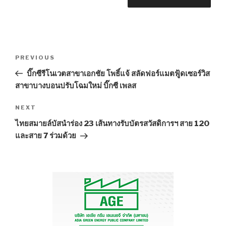
Post
PREVIOUS
Previous
navigation
Post
บิ๊กซีรีโนเวตสาขาเอกชัย โพธิ์แจ้ สลัดฟอร์แมตฟู้ดเซอร์วิส
สาขาบางบอนปรับโฉมใหม่ บิ๊กซี เพลส
NEXT
Next
Post
ไทยสมายล์บัสนำร่อง 23 เส้นทางรับบัตรสวัสดิการฯ สาย 120
และสาย 7 ร่วมด้วย