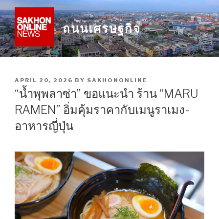
Skip
to
ถนนเศรษฐกิจ
content
POSTED
APRIL 20, 2026
BY
SAKHONONLINE
ON
“น้ำพุพลาซ่า” ขอแนะนำ ร้าน “MARU
RAMEN” อิ่มคุ้มราคากับเมนูราเมง-
อาหารญี่ปุ่น