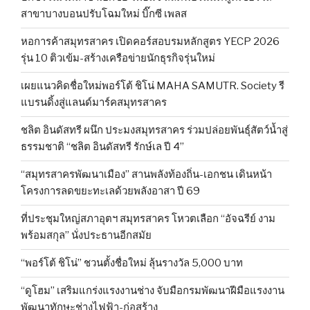
สาขาบางบอนปรับโฉมใหม่ บิ๊กซี เพลส
หอการค้าสมุทรสาคร เปิดคอร์สอบรมหลักสูตร YECP 2026
รุ่น 10 ติวเข้ม-สร้างเครือข่ายนักธุรกิจรุ่นใหม่
เผยแนวคิดชื่อใหม่พอร์โต้ ชิโน่ MAHA SAMUTR. Society รี
แบรนดิ้งสู่แลนด์มาร์คสมุทรสาคร
ชลิต อินดัสทรี ผนึก ประมงสมุทรสาคร ร่วมปล่อยพันธุ์สัตว์น้ำสู่
ธรรมชาติ “ชลิต อินดัสทรี รักษ์เล ปี 4”
“สมุทรสาครพัฒนาเมือง” สานพลังท้องถิ่น-เอกชน เดินหน้า
โครงการลดขยะทะเลด้วยพลังอาสา ปี 69
ที่ประชุมใหญ่สภาอุตฯ สมุทรสาคร โหวตเลือก “อัจฉรีย์ งาม
พร้อมสกุล” นั่งประธานอีกสมัย
“พอร์โต้ ชิโน่” ชวนตั้งชื่อใหม่ ลุ้นรางวัล 5,000 บาท
“ดูโฮม” เสริมแกร่งแรงงานช่าง จับมือกรมพัฒนาฝีมือแรงงาน
พัฒนาทักษะช่างไฟฟ้า-ก่อสร้าง