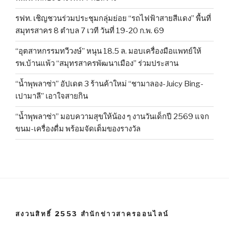
รฟท. เชิญชวนร่วมประชุมกลุ่มย่อย “รถไฟฟ้าสายสีแดง” พื้นที่
สมุทรสาคร 8 ตำบล 7 เวที วันที่ 19-20 ก.พ. 69
“อุตสาหกรรมทวีวงษ์” หนุน 18.5 ล. มอบเครื่องมือแพทย์ให้
รพ.บ้านแพ้ว “สมุทรสาครพัฒนาเมือง” ร่วมประสาน
“น้ำพุพลาซ่า” อัปเดต 3 ร้านค้าใหม่ “ชามาลอง-Juicy Bing-
เปามาลี” เอาใจสายกิน
“น้ำพุพลาซ่า” มอบความสุขให้น้อง ๆ งานวันเด็กปี 2569 แจก
ขนม-เครื่องดื่ม พร้อมจัดเต็มของรางวัล
สงวนสิทธิ์ 2553 สำนักข่าวสาครออนไลน์