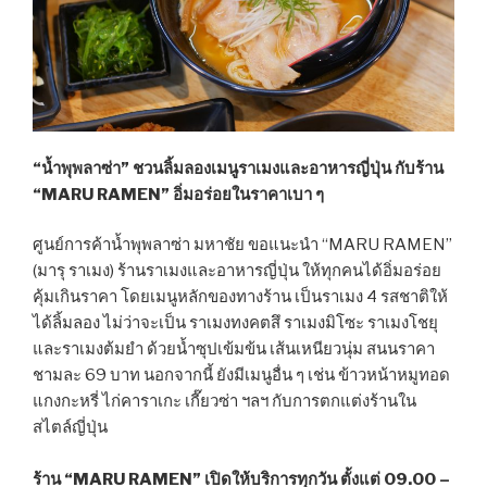
“น้ำพุพลาซ่า” ชวนลิ้มลองเมนูราเมงและอาหารญี่ปุ่น กับร้าน
“MARU RAMEN” อิ่มอร่อยในราคาเบา ๆ
ศูนย์การค้าน้ำพุพลาซ่า มหาชัย ขอแนะนำ “MARU RAMEN”
(มารุ ราเมง) ร้านราเมงและอาหารญี่ปุ่น ให้ทุกคนได้อิ่มอร่อย
คุ้มเกินราคา โดยเมนูหลักของทางร้าน เป็นราเมง 4 รสชาติให้
ได้ลิ้มลอง ไม่ว่าจะเป็น ราเมงทงคตสึ ราเมงมิโซะ ราเมงโชยุ
และราเมงต้มยำ ด้วยน้ำซุปเข้มข้น เส้นเหนียวนุ่ม สนนราคา
ชามละ 69 บาท นอกจากนี้ ยังมีเมนูอื่น ๆ เช่น ข้าวหน้าหมูทอด
แกงกะหรี่ ไก่คาราเกะ เกี๊ยวซ่า ฯลฯ กับการตกแต่งร้านใน
สไตล์ญี่ปุ่น
ร้าน “MARU RAMEN” เปิดให้บริการทุกวัน ตั้งแต่ 09.00 –