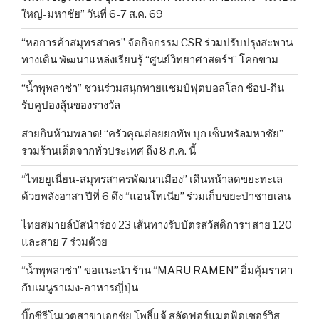
ใหญ่-มหาชัย” วันที่ 6-7 ส.ค. 69
“หอการค้าสมุทรสาคร” จัดกิจกรรม CSR ร่วมปรับปรุงสะพาน
ทางเดิน พัฒนาแหล่งเรียนรู้ “ศูนย์วิทยาศาสตร์ฯ” โคกขาม
“น้ำพุพลาซ่า” ชวนร่วมสนุกทายแชมป์ฟุตบอลโลก ช้อป-กิน
รับคูปองลุ้นของรางวัล
สายกินห้ามพลาด! “ครัวคุณต๋อยยกทัพ บุก เซ็นทรัลมหาชัย”
รวมร้านเด็ดจากทั่วประเทศ ถึง 8 ก.ค. นี้
“ไทยยูเนี่ยน-สมุทรสาครพัฒนาเมือง” เดินหน้าลดขยะทะเล
ด้วยพลังอาสา ปีที่ 6 ดึง “แอนโทเนีย” ร่วมเก็บขยะป่าชายเลน
ไทยสมายล์บัสนำร่อง 23 เส้นทางรับบัตรสวัสดิการฯ สาย 120
และสาย 7 ร่วมด้วย
“น้ำพุพลาซ่า” ขอแนะนำ ร้าน “MARU RAMEN” อิ่มคุ้มราคา
กับเมนูราเมง-อาหารญี่ปุ่น
บิ๊กซีรีโนเวตสาขาเอกชัย โพธิ์แจ้ สลัดฟอร์แมตฟู้ดเซอร์วิส