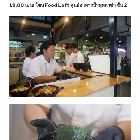
19.00 น. ณ โซน Food Loft ศูนย์อาหารน้ำพุพลาซ่า ชั้น 2