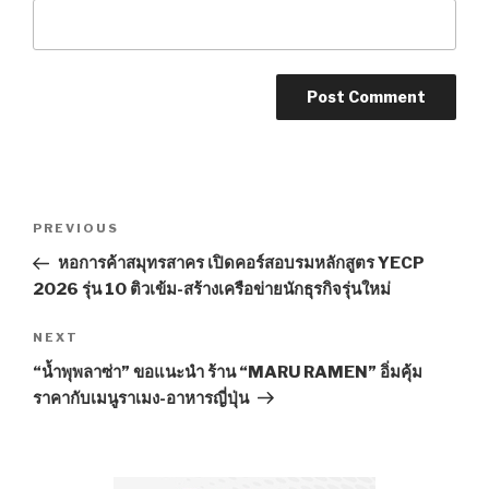
Post
PREVIOUS
Previous
navigation
Post
หอการค้าสมุทรสาคร เปิดคอร์สอบรมหลักสูตร YECP
2026 รุ่น 10 ติวเข้ม-สร้างเครือข่ายนักธุรกิจรุ่นใหม่
NEXT
Next
Post
“น้ำพุพลาซ่า” ขอแนะนำ ร้าน “MARU RAMEN” อิ่มคุ้ม
ราคากับเมนูราเมง-อาหารญี่ปุ่น