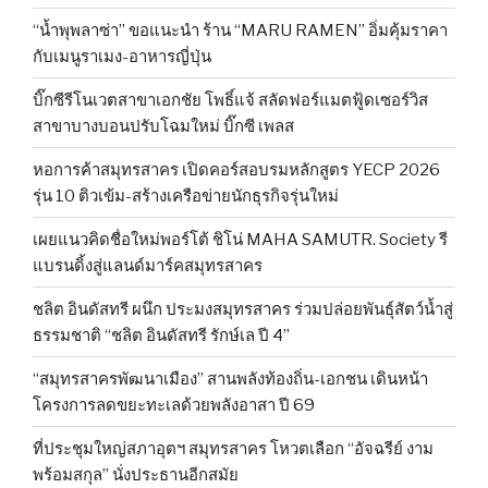
“น้ำพุพลาซ่า” ขอแนะนำ ร้าน “MARU RAMEN” อิ่มคุ้มราคา
กับเมนูราเมง-อาหารญี่ปุ่น
บิ๊กซีรีโนเวตสาขาเอกชัย โพธิ์แจ้ สลัดฟอร์แมตฟู้ดเซอร์วิส
สาขาบางบอนปรับโฉมใหม่ บิ๊กซี เพลส
หอการค้าสมุทรสาคร เปิดคอร์สอบรมหลักสูตร YECP 2026
รุ่น 10 ติวเข้ม-สร้างเครือข่ายนักธุรกิจรุ่นใหม่
เผยแนวคิดชื่อใหม่พอร์โต้ ชิโน่ MAHA SAMUTR. Society รี
แบรนดิ้งสู่แลนด์มาร์คสมุทรสาคร
ชลิต อินดัสทรี ผนึก ประมงสมุทรสาคร ร่วมปล่อยพันธุ์สัตว์น้ำสู่
ธรรมชาติ “ชลิต อินดัสทรี รักษ์เล ปี 4”
“สมุทรสาครพัฒนาเมือง” สานพลังท้องถิ่น-เอกชน เดินหน้า
โครงการลดขยะทะเลด้วยพลังอาสา ปี 69
ที่ประชุมใหญ่สภาอุตฯ สมุทรสาคร โหวตเลือก “อัจฉรีย์ งาม
พร้อมสกุล” นั่งประธานอีกสมัย