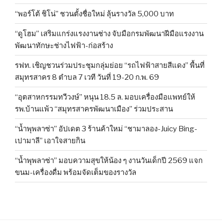
“พอร์โต้ ชิโน่” ชวนตั้งชื่อใหม่ ลุ้นรางวัล 5,000 บาท
“ดูโฮม” เสริมแกร่งแรงงานช่าง จับมือกรมพัฒนาฝีมือแรงงาน
พัฒนาทักษะช่างไฟฟ้า-ก่อสร้าง
รฟท. เชิญชวนร่วมประชุมกลุ่มย่อย “รถไฟฟ้าสายสีแดง” พื้นที่
สมุทรสาคร 8 ตำบล 7 เวที วันที่ 19-20 ก.พ. 69
“อุตสาหกรรมทวีวงษ์” หนุน 18.5 ล. มอบเครื่องมือแพทย์ให้
รพ.บ้านแพ้ว “สมุทรสาครพัฒนาเมือง” ร่วมประสาน
“น้ำพุพลาซ่า” อัปเดต 3 ร้านค้าใหม่ “ชามาลอง-Juicy Bing-
เปามาลี” เอาใจสายกิน
“น้ำพุพลาซ่า” มอบความสุขให้น้อง ๆ งานวันเด็กปี 2569 แจก
ขนม-เครื่องดื่ม พร้อมจัดเต็มของรางวัล