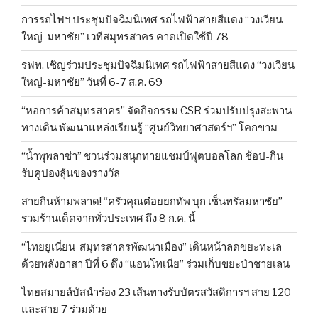
การรถไฟฯ ประชุมปัจฉิมนิเทศ รถไฟฟ้าสายสีแดง “วงเวียน
ใหญ่-มหาชัย” เวทีสมุทรสาคร คาดเปิดใช้ปี 78
รฟท. เชิญร่วมประชุมปัจฉิมนิเทศ รถไฟฟ้าสายสีแดง “วงเวียน
ใหญ่-มหาชัย” วันที่ 6-7 ส.ค. 69
“หอการค้าสมุทรสาคร” จัดกิจกรรม CSR ร่วมปรับปรุงสะพาน
ทางเดิน พัฒนาแหล่งเรียนรู้ “ศูนย์วิทยาศาสตร์ฯ” โคกขาม
“น้ำพุพลาซ่า” ชวนร่วมสนุกทายแชมป์ฟุตบอลโลก ช้อป-กิน
รับคูปองลุ้นของรางวัล
สายกินห้ามพลาด! “ครัวคุณต๋อยยกทัพ บุก เซ็นทรัลมหาชัย”
รวมร้านเด็ดจากทั่วประเทศ ถึง 8 ก.ค. นี้
“ไทยยูเนี่ยน-สมุทรสาครพัฒนาเมือง” เดินหน้าลดขยะทะเล
ด้วยพลังอาสา ปีที่ 6 ดึง “แอนโทเนีย” ร่วมเก็บขยะป่าชายเลน
ไทยสมายล์บัสนำร่อง 23 เส้นทางรับบัตรสวัสดิการฯ สาย 120
และสาย 7 ร่วมด้วย