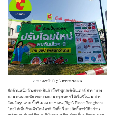
ภาพ :
เฟซบุ๊ก Big C-สาขาบางบอน
อีกด้านหนึ่ง ห้างสรรพสินค้าบิ๊กซี ซูเปอร์เซ็นเตอร์ สาขาบาง
บอน ถนนเอกชัย เขตบางบอน กรุงเทพฯ ได้เริ่มรีโนเวตสาขา
ใหม่ในรูปแบบ บิ๊กซีเพลส บางบอน (Big C Place Bangbon)
โดยได้เพิ่มร้านค้าใหม่ อาทิ ลักกี้สุุกี้ และลักกี้บาร์บีคิว ร้าน