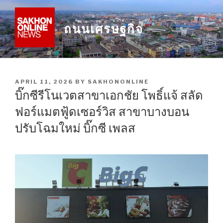
Skip
to
ถนนเศรษฐกิจ
content
POSTED
APRIL 11, 2026
BY
SAKHONONLINE
ON
บิ๊กซีรีโนเวตสาขาเอกชัย โพธิ์แจ้ สลัด
ฟอร์แมตฟู้ดเซอร์วิส สาขาบางบอน
ปรับโฉมใหม่ บิ๊กซี เพลส