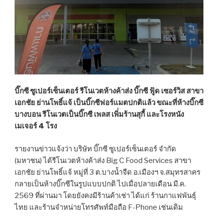
บิ๊กซี ซูเปอร์เซ็นเตอร์ รีโนเวตห้างค้าส่ง บิ๊กซี ฟู้ด เซอร์วิส สาขา
เอกชัย ย่านโพธิ์แจ้ เป็นบิ๊กซีฟอร์แมตปกติแล้ว ขณะที่ห้างบิ๊กซี
บางบอน รีโนเวตเป็นบิ๊กซี เพลส เพิ่่มร้านสุกี้ และโรงหนัง
เมเจอร์ 4 โรง
รายงานข่าวแจ้งว่า บริษัท บิ๊กซี ซูเปอร์เซ็นเตอร์ จำกัด
(มหาชน) ได้รีโนเวตห้างค้าส่ง Big C Food Services สาขา
เอกชัย ย่านโพธิ์แจ้ หมู่ที่ 3 ต.บางน้ำจืด อ.เมืองฯ จ.สมุทรสาคร
กลายเป็นห้างบิ๊กซีในรูปแบบปกติ ไปเมื่อปลายเดือน มี.ค.
2569 ที่ผ่านมา โดยยังคงมีร้านค้าเช่า ได้แก่ ร้านกาแฟพันธุ์
ไทย และร้านจำหน่ายโทรศัพท์มือถือ F-Phone เช่นเดิม