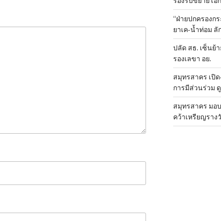
รองรับขยายโอ
“ฝ่ายปกครองกระ
ยาเค-น้ำท่อม 
ปลัด สธ. เซ็นย้า
รองเลขา อย.
สมุทรสาคร เปิดง
การมีส่วนร่วม ด
สมุทรสาคร มอบเ
คว้าเหรียญรางวั