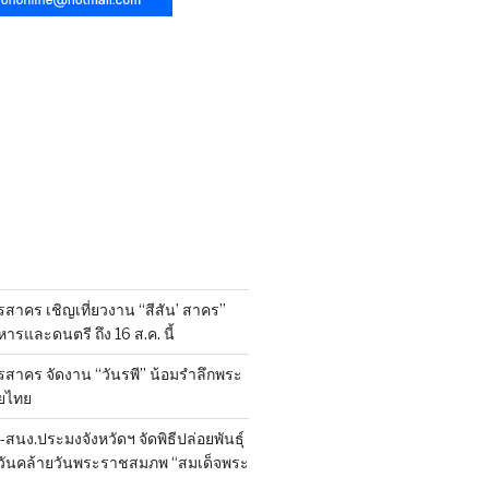
สาคร เชิญเที่ยวงาน “สีสัน’ สาคร”
รและดนตรี ถึง 16 ส.ค. นี้
รสาคร จัดงาน “วันรพี” น้อมรำลึกพระ
ยไทย
นง.ประมงจังหวัดฯ จัดพิธีปล่อยพันธุ์
งในวันคล้ายวันพระราชสมภพ “สมเด็จพระ