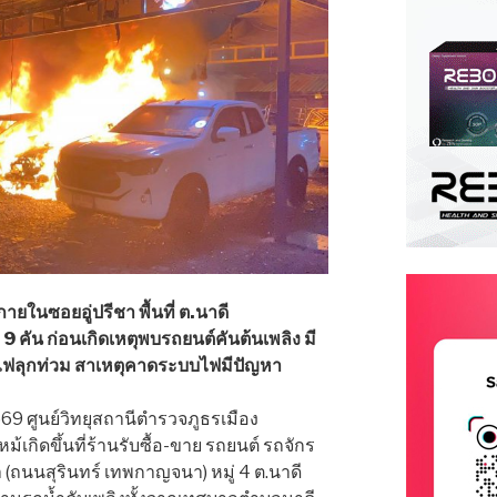
ายในซอยอู่ปรีชา พื้นที่ ต.นาดี
 คัน ก่อนเกิดเหตุพบรถยนต์คันต้นเพลิง มี
ฟลุกท่วม สาเหตุคาดระบบไฟมีปัญหา
 2569 ศูนย์วิทยุสถานีตำรวจภูธรเมือง
ม้เกิดขึ้นที่ร้านรับซื้อ-ขาย รถยนต์ รถจักร
(ถนนสุรินทร์ เทพกาญจนา) หมู่ 4 ต.นาดี