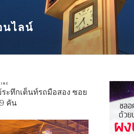
อนไลน์
INE
้ระทึกเต็นท์รถมือสอง ซอย
9 คัน