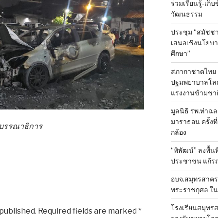
ร่วมเรียนรู้-เก
วัฒนธรรม
ประชุม “สมัชชา
เสนอเชิงนโยบาย
ศึกษา”
สภากาชาดไทย 
ปฐมพยาบาลโลก ป
แรงงานข้ามชาต
มูลนิธิ รพ.ท่าฉ
มาราธอน ครั้งที่
องบรรณาธิการ
กล้อง
“พิพัฒน์” ลงพื้น
ประชาชน แก้ร
อบจ.สมุทรสาคร 
พระราชกุศล ใน
โรงเรียนสมุทรส
 published.
Required fields are marked
*