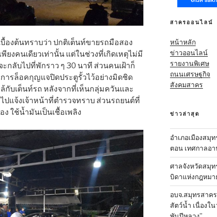
สาครออนไลน์
หน้าหลัก
บื้องต้นทราบว่า ปกติเต็นท์ขายรถมือสอง
ข่าวออนไลน์
ียงคนเดียวเท่านั้น แต่ในช่วงที่เกิดเหตุไม่มี
รายงานพิเศษ
งจะกลับไปที่พักราว ๆ 30 นาที ส่วนคนเฝ้าก็
ถนนเศรษฐกิจ
ารล็อคกุญแจปิดประตูรั้วไว้อย่างมิดชิด
สังคมสาคร
นใกล้กับเต็นท์รถ หลังจากที่เห็นกลุ่มควันและ
รไปแจ้งเจ้าหน้าที่ตำรวจทราบ ส่วนรถยนต์ที่
 ใช้น้ำมันเป็นเชื้อเพลิง
ข่าวล่าสุด
อำเภอเมืองสมุทร
ตอน เทศกาลอาหา
ศาลจังหวัดสมุท
บิดาแห่งกฎหมา
อบจ.สมุทรสาคร-ส
สัตว์น้ำ เนื่อ
พันปีหลวง”