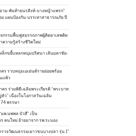
ขาม-พันท้ายนรสิงห์-บางหญ้าแพรก”
้อม แผนป้องกัน-บรรเทาสาธารณภัย ปี
ิจกรรมฟื้นฟูสมรรถภาพผู้ติดยาเสพติด
 นำความรู้สร้างชีวิตใหม่
หล็กขยี้แหลกหนุ่มปริศนา เส้นมหาชัย-
ร รวบหนุ่มเอเย่นต์รายย่อยพร้อม
้านแพ้ว
คร ร่วมพิธีเฉลิมพระเกียรติ “พระบาท
ู่หัว” เนื่องในโอกาสวันเฉลิม
74 พรรษา
 “นพ.นพพล บัวสี” เป็น
คร คนใหม่ ย้ายมาจาก รพ.ระนอง
สำรวจวัฒนธรรมเยาวชนบางปลา รุ่น 1”