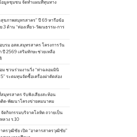
็บข้อมูลชุมชน จัดทำแผนที่ทุนทาง
สุขภาพสมุทรสาคร” ปี 69 หารือข้อ
 3 ด้าน “ท่องเที่ยว-วัฒนธรรม-การ
อบรม อสต.สมุทรสาคร โครงการวัน
ี 2569 เสริมทักษะช่วยเหลือ
ิ
ลอม ชวนร่วมงานวิ่ง “ท่าฉลอมมินิ
 5” ระดมทุนจัดซื้อเครื่องผ่าตัดส่อง
ที่สมุทรสาคร รับฟังเสียงสะท้อน
ถติด-พัฒนาโครงข่ายคมนาคม
จัดกิจกรรมบริจาคโลหิต ถวายเป็น
หลวง ร.10
าครวุฒิชัย เปิด “อาคารสาครวุฒิชัย”