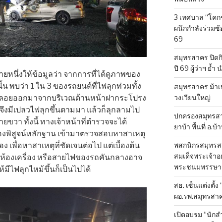
3 เทศบาล “โคก
ผนึกกำลังร่วมซ
69
สมุทรสาคร ปิดก
ปี 69 ผู้ว่าฯ ย้ำ
ตุรายหนึ่งให้ข้อมูลว่า จากการที่ได้ดูภาพของ
น พบว่า 1 ใน 3 ของรถยนต์ที่ไฟลุกท่วมทั้ง
สมุทรสาคร ม้าเ
วงเวียนใหญ่
อย ๆ ลอยออกมาจากบริเวณด้านหน้าฝากระโปรง
จึงมีเปลวไฟลุกขึ้นตามมา แล้วก็ลุกลามไป
ปกครองสมุทรสาค
ซ้ายขวา ทั้งนี้ ทางเจ้าหน้าที่ตำรวจจะได้
ยาบ้า พื้นที่ อ.บ
กองพิสูจน์หลักฐาน เข้ามาตรวจสอบหาสาเหตุ
พสกนิกรสมุทรสา
เพื่อหาสาเหตุที่ชัดเจนต่อไป แต่เบื้องต้น
สมเด็จพระเจ้าอย
องเครื่อง หรือสายไฟของรถคันกลางอาจ
พระชนมพรรษา 
ีไฟลุกไหม้ขึ้นก็เป็นไปได้
สธ. เซ็นแต่งตั้ง
ผอ.รพ.สมุทรสา
เปิดอบรม “นัก