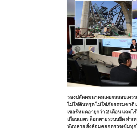
รองปลัดคมนาคมเผยผลสอบเครนถล
ไม่ใช่ดินทรุด ไม่ใช่ภัยธรรมชาต
เซอร์หมดอายุกว่า 2 เดือน แถม
เกือบเมตร ล็อกตายระบบยึด ทำเ
พังทลาย สั่งล้อมคอกตรวจเข้มทุก