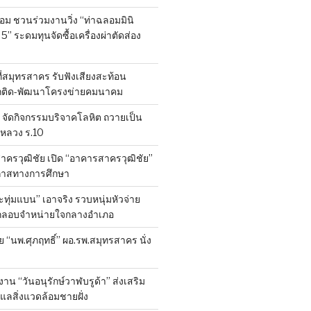
ลอม ชวนร่วมงานวิ่ง “ท่าฉลอมมินิ
 5” ระดมทุนจัดซื้อเครื่องผ่าตัดส่อง
ที่สมุทรสาคร รับฟังเสียงสะท้อน
ถติด-พัฒนาโครงข่ายคมนาคม
จัดกิจกรรมบริจาคโลหิต ถวายเป็น
หลวง ร.10
าครวุฒิชัย เปิด “อาคารสาครวุฒิชัย”
กาสทางการศึกษา
ทุ่มแบน” เอาจริง รวบหนุ่มหัวจ่าย
ลักลอบจำหน่ายใจกลางอำเภอ
ย “นพ.ศุภฤทธิ์” ผอ.รพ.สมุทรสาคร นั่ง
าน “วันอนุรักษ์วาฬบรูด้า” ส่งเสริม
ูแลสิ่งแวดล้อมชายฝั่ง