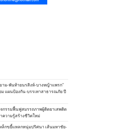
ขาม-พันท้ายนรสิงห์-บางหญ้าแพรก”
้อม แผนป้องกัน-บรรเทาสาธารณภัย ปี
ิจกรรมฟื้นฟูสมรรถภาพผู้ติดยาเสพติด
 นำความรู้สร้างชีวิตใหม่
หล็กขยี้แหลกหนุ่มปริศนา เส้นมหาชัย-