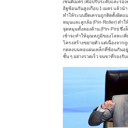
เซนติเมตร เพื่อปรับระดับและรองด
อิฐซ้อนกันสูงเกือบ 1 เมตร แล้วน
ทำให้ระบบยึดเครนถูกติดตั้งผิดแบ
หมุนและลูกล้อ (Pin-Roller) ทำใ
จุดหมุนทั้งสองด้าน (Pin-Pin) ซึ่
เช้าจะทำให้อุณหภูมิของโลหะเพิ
โครงสร้างขยายตัว แต่เนื่องจากถู
กดลงบนหอแผ่นเหล็กที่ซ้อนกันอยู
ชั้น ๆ อย่างรวดเร็ว จนขาที่รองร