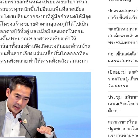
้วยทรายอีกชั้นหนึ่ง เปรียบเทียบกับการนำ
ำรถบรรทุกหนักขึ้นไปยืนบนพื้นที่ลาดเอียง
ปกครองสมุทรสาค
บ โดยเปลี่ยนจากระบบที่คู่มือกำหนดให้มีจุด
ยาบ้า พื้นที่ อ.บ
ห้โครงสร้างขยายตัวตามอุณหภูมิได้ ไปเป็น
พสกนิกรสมุทรสา
งล็อกตายไว้ทั้งคู่ และเมื่อมีแสงแดดในตอน
สมเด็จพระเจ้าอย
่มขึ้นประมาณ 8 องศาเซลเซียส ทำให้
พระชนมพรรษา 
กล็อกทั้งสองด้านจึงเกิดแรงดันออกด้านข้าง
่บนพื้นลาดเอียง แผ่นเหล็กเริ่มไถลออกทีละ
สธ. เซ็นแต่งตั้ง
ผอ.รพ.สมุทรสา
ับเครนพังทลาย ทำให้เครนทั้งหลังถล่มลงมา
เปิดอบรม “นัก
ร่วมเรียนรู้-เก
วัฒนธรรม
ประชุม “สมัชชา
เสนอเชิงนโยบาย
ศึกษา”
สภากาชาดไทย 
ปฐมพยาบาลโลก ป
แรงงานข้ามชาต