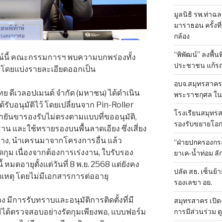
มูลนิธิ รพ.ท่าฉ
มาราธอน ครั้งที่
กล้อง
“พิพัฒน์” ลงพื้น
์นี้ คณะกรรมการฯ พบความบกพร่องทั้ง
ประชาชน แก้ร
าน โดยแบ่งรายละเอียดออกเป็น
อบจ.สมุทรสาคร 
ไทย ดีเวลอปเมนต์ จำกัด (มหาชน) ได้ดำเนิน
พระราชกุศล ใน
้รับอนุมัติไว้ โดยเปลี่ยนจาก Pin-Roller
โรงเรียนสมุทรส
ค้ำยันขารองรับไม่ตรงตามแบบที่ขออนุมัติ,
รองรับขยายโอ
าน และใช้ทรายรองบนพื้นลาดเอียง ซึ่งเสี่ยง
้าง, นำเครนมาจากโครงการอื่น แล้ว
“ฝ่ายปกครองกระ
ัดกุม เนื่องจากต้องการเร่งงาน, ใบรับรอง
ยาเค-น้ำท่อม 
มดอายุตั้งแต่วันที่ 8 พ.ย. 2568 แต่ยังคง
ปลัด สธ. เซ็นย้า
ดเหตุ โดยไม่มีเอกสารการต่ออายุ
รองเลขา อย.
มีการรับทราบและอนุมัติการติดตั้งที่มี
สมุทรสาคร เปิดง
การมีส่วนร่วม ด
ได้ตรวจสอบอย่างรัดกุมเพียงพอ, แบบฟอร์ม