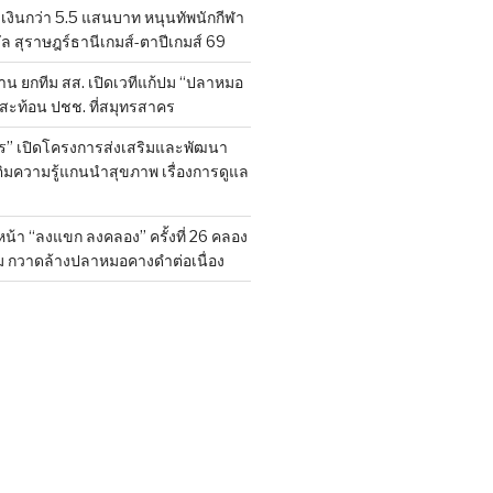
งินกว่า 5.5 แสนบาท หนุนทัพนักกีฬา
ล สุราษฎร์ธานีเกมส์-ตาปีเกมส์ 69
ยค้าน ยกทีม สส. เปิดเวทีแก้ปม “ปลาหมอ
งสะท้อน ปชช. ที่สมุทรสาคร
ร” เปิดโครงการส่งเสริมและพัฒนา
ติมความรู้แกนนำสุขภาพ เรื่องการดูแล
น้า “ลงแขก ลงคลอง” ครั้งที่ 26 คลอง
ม กวาดล้างปลาหมอคางดำต่อเนื่อง