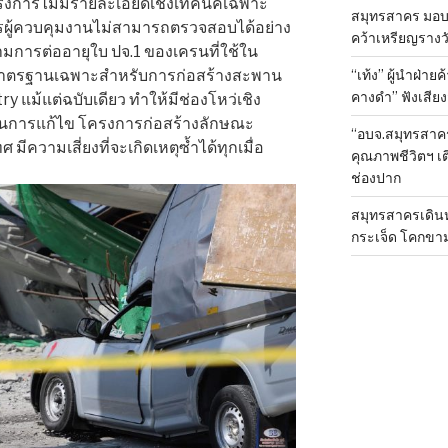
ครงการไม่มีรายละเอียดเชิงเทคนิคเฉพาะ
สมุทรสาคร มอบเ
กรผู้ควบคุมงานไม่สามารถตรวจสอบได้อย่าง
คว้าเหรียญรางวั
ถามการต่ออายุใบ ปจ.1 ของเครนที่ใช้ใน
“เท้ง” ผู้นำฝ่า
มาตรฐานเฉพาะสำหรับการก่อสร้างสะพาน
คางดำ” ฟังเสีย
y แม้แต่ฉบับเดียว ทำให้มีช่องโหว่เชิง
เนินการแก้ไข โครงการก่อสร้างลักษณะ
“อบจ.สมุทรสาค
ศ มีความเสี่ยงที่จะเกิดเหตุซ้ำได้ทุกเมื่อ
คุณภาพชีวิตฯ เ
ช่องปาก
สมุทรสาครเดินห
กระเจ็ด โคกขา