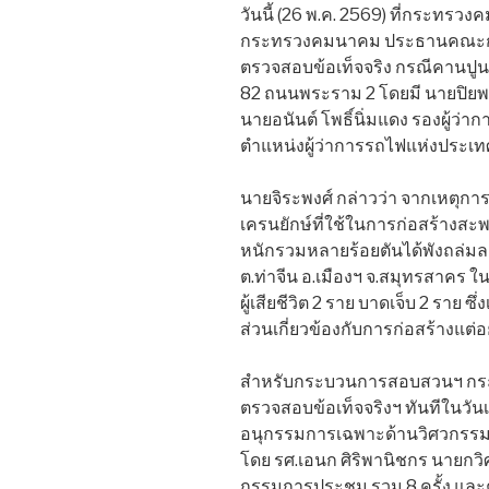
วันนี้ (26 พ.ค. 2569) ที่กระทรว
กระทรวงคมนาคม ประธานคณะกร
ตรวจสอบข้อเท็จจริง กรณีคานป
82 ถนนพระราม 2 โดยมี นายปิยพ
นายอนันต์ โพธิ์นิ่มแดง รองผู้ว
ตำแหน่งผู้ว่าการรถไฟแห่งประเ
นายจิระพงศ์ กล่าวว่า จากเหตุการณ
เครนยักษ์ที่ใช้ในการก่อสร้างสะพ
หนักรวมหลายร้อยตันได้พังถล่
ต.ท่าจีน อ.เมืองฯ จ.สมุทรสาคร 
ผู้เสียชีวิต 2 ราย บาดเจ็บ 2 ราย ซ
ส่วนเกี่ยวข้องกับการก่อสร้างแต่อ
สำหรับกระบวนการสอบสวนฯ กร
ตรวจสอบข้อเท็จจริงฯ ทันทีในวันเด
อนุกรรมการเฉพาะด้านวิศวกรรม 
โดย รศ.เอนก ศิริพานิชกร นาย
กรรมการประชุม รวม 8 ครั้ง แล