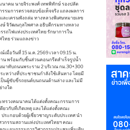
งคมนาคม นายจิระพงศ์ เทพพิทักษ์ รองปลัด
รมการตรวจสอบข้อเท็จจริง แถลงผลการ
ูนและเครนพังถล่ม ทางหลวงพิเศษหมายเลข
งษ์ จิวัฒนกุลไพศาล อธิบดีกรมทางหลวง
่าการรถไฟแห่งประเทศไทย รักษาการใน
ทศไทย ร่วมแถลงข่าว
์เมื่อวันที่ 15 ม.ค. 2569 เวลา 09.15 น.
าน พร้อมกับชิ้นส่วนคอนกรีตสำเร็จรูปน้ำ
มลงมาทับถนนพระราม 2 บริเวณ กม.30+300
ในระหว่างที่ประชาชนกำลังใช้เส้นทาง โดยมี
ึ่งเป็นผู้ขับขี่รถยนต์บนถนนด้านล่าง และไม่มี
ย่างใด
ะทรวงคมนาคมได้แต่งตั้งคณะกรรมการ
ียวกับที่เกิดเหตุ และได้แต่งตั้งคณะ
ประกอบด้วยผู้เชี่ยวชาญระดับประเทศ นำ
กวิศวกรรมสถานแห่งประเทศไทยฯ คณะ
ะคณะอนุกรรมการวิศวกรรมประชุมเพิ่มเติม