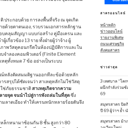
สาครออนไลน์
 ประกอบด้วย การลงพื้นที่จริง ณ จุดเกิด
หน้าหลัก
หายด้วยตาตนเอง, รวบรวมเอกสารหลักฐาน
ข่าวออนไลน์
คลุมสัญญา แบบก่อสร้าง คู่มือเครน และ
รายงานพิเศษ
่ยวข้อง 13 ราย ทั้งฝ่ายผู้ว่าจ้าง ผู้
ถนนเศรษฐกิจ
ณภาพวัสดุคอนกรีตในห้องปฏิบัติการและใน
สังคมสาคร
บบจำลองคอมพิวเตอร์ (Finite Element
ุทั้งหมด 7 ข้อ อย่างเป็นระบบ
ข่าวล่าสุด
รณ์หลังตัดสมมติฐานออกทีละข้อด้วยหลัก
3 เทศบาล “โคก
รุปได้ชัดเจนว่า สาเหตุหลักไม่ใช่วัสดุ
ผนึกกำลังร่วมซ
่ใช่ภัยธรรมชาติ
สาเหตุเกิดจากความ
69
ลายจุด จนนำไปสู่การพังถล่มในที่สุด
ซึ่ง
ความลาดเอียง ทำให้เครนหนักหลายร้อยตันจึง
สมุทรสาคร ปิดก
ปี 69 ผู้ว่าฯ ย้ำ
สมุทรสาคร ม้าเ
เหล็กหนามาซ้อนกัน 8 ชั้น สูงกว่า 80
วงเวียนใหญ่