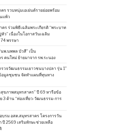
ร รวบหนุ่มเอเย่นต์รายย่อยพร้อม
้านแพ้ว
คร ร่วมพิธีเฉลิมพระเกียรติ “พระบาท
ู่หัว” เนื่องในโอกาสวันเฉลิม
74 พรรษา
 “นพ.นพพล บัวสี” เป็น
คร คนใหม่ ย้ายมาจาก รพ.ระนอง
สำรวจวัฒนธรรมเยาวชนบางปลา รุ่น 1”
็บข้อมูลชุมชน จัดทำแผนที่ทุนทาง
สุขภาพสมุทรสาคร” ปี 69 หารือข้อ
 3 ด้าน “ท่องเที่ยว-วัฒนธรรม-การ
อบรม อสต.สมุทรสาคร โครงการวัน
ี 2569 เสริมทักษะช่วยเหลือ
ิ