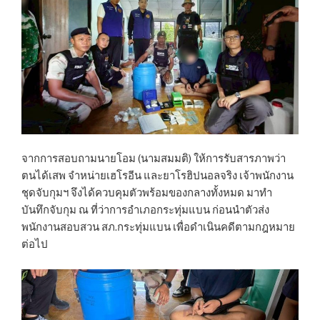
จากการสอบถามนายโอม (นามสมมติ) ให้การรับสารภาพว่า
ตนได้เสพ จำหน่ายเฮโรอีน และยาโรฮิปนอลจริง เจ้าพนักงาน
ชุดจับกุมฯ จึงได้ควบคุมตัวพร้อมของกลางทั้งหมด มาทำ
บันทึกจับกุม ณ ที่ว่าการอำเภอกระทุ่มแบน ก่อนนำตัวส่ง
พนักงานสอบสวน สภ.กระทุ่มแบน เพื่อดำเนินคดีตามกฎหมาย
ต่อไป