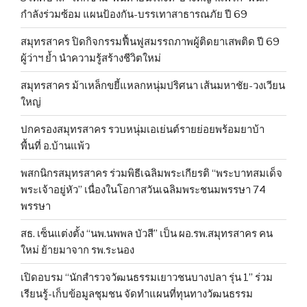
กำลังร่วมซ้อม แผนป้องกัน-บรรเทาสาธารณภัย ปี 69
สมุทรสาคร ปิดกิจกรรมฟื้นฟูสมรรถภาพผู้ติดยาเสพติด ปี 69
ผู้ว่าฯ ย้ำ นำความรู้สร้างชีวิตใหม่
สมุทรสาคร ม้าเหล็กขยี้แหลกหนุ่มปริศนา เส้นมหาชัย-วงเวียน
ใหญ่
ปกครองสมุทรสาคร รวบหนุ่มเอเย่นต์รายย่อยพร้อมยาบ้า
พื้นที่ อ.บ้านแพ้ว
พสกนิกรสมุทรสาคร ร่วมพิธีเฉลิมพระเกียรติ “พระบาทสมเด็จ
พระเจ้าอยู่หัว” เนื่องในโอกาสวันเฉลิมพระชนมพรรษา 74
พรรษา
สธ. เซ็นแต่งตั้ง “นพ.นพพล บัวสี” เป็น ผอ.รพ.สมุทรสาคร คน
ใหม่ ย้ายมาจาก รพ.ระนอง
เปิดอบรม “นักสำรวจวัฒนธรรมเยาวชนบางปลา รุ่น 1” ร่วม
เรียนรู้-เก็บข้อมูลชุมชน จัดทำแผนที่ทุนทางวัฒนธรรม