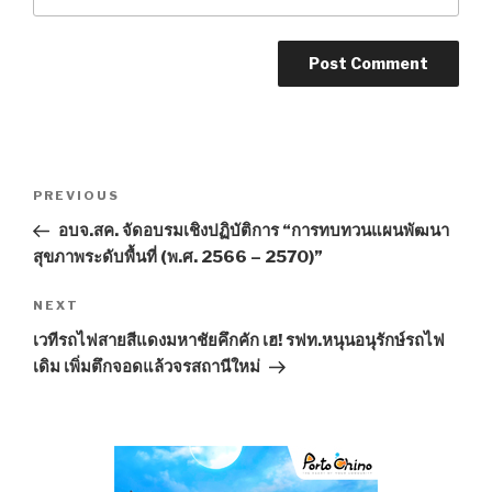
Post
PREVIOUS
Previous
navigation
Post
อบจ.สค. จัดอบรมเชิงปฏิบัติการ “การทบทวนแผนพัฒนา
สุขภาพระดับพื้นที่ (พ.ศ. 2566 – 2570)”
NEXT
Next
Post
เวทีรถไฟสายสีแดงมหาชัยคึกคัก เฮ! รฟท.หนุนอนุรักษ์รถไฟ
เดิม เพิ่มตึกจอดแล้วจรสถานีใหม่