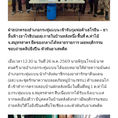
ฝ่ายปกครองอำเภอกระทุ่มแบน เข้าจับกุมพ่อค้าเฮโรอีน – ยา
ลิ้นฟ้า (ยาโรฮิปนอล) ภายในบ้านหลังหนึ่ง พื้นที่ ต.ท่าไม้
จ.สมุทรสาคร ยึดของกลางได้หลายรายการ เผยพฤติกรรม
ชอบถ่ายคลิปยิงปืน-พัวพันยาเสพติด
เมื่อเวลา 12.30 น. วันที่ 26 พ.ค. 2569 นายพิรุณโรจน์ นาค
ดนตรี นายอำเภอกระทุ่มแบน ได้มอบหมายให้ฝ่ายความมั่นคง
อำเภอกระทุ่มแบน นำกำลังสมาชิกกองอาสารักษาดินแดน
(อส.) และชุดรักษาความปลอดภัยหมู่บ้าน (ชรบ.) ตำบลดอนไก่
ดี เข้าทำการตรวจสอบบ้านพักหลังหนึ่ง ในพื้นที่หมู่ 1 ต.ท่าไม้
อ.กระทุ่มแบน จ.สมุทรสาคร สืบเนื่องจากได้รับแจ้งเบาะแส
จากพลเมืองดีว่า มีบุคคลในบ้านหลังดังกล่าวมีพฤติกรรมชอบ
ถ่ายคลิปวิดีโอยิงปืนลงสื่อโซเชียล และพัวพันกับยาเสพติด