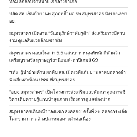
ท่อม ลักลอบจำหน่ายใจกลางอำเภอ
ปลัด สธ. เซ็นย้าย “นพ.ศุภฤทธิ์” ผอ.รพ.สมุทรสาคร นั่งรองเลขา
อย.
สมุทรสาคร เปิดงาน “วันอนุรักษ์วาฬบรูด้า” ส่งเสริมการมีส่วน
ร่วม ดูแลสิ่งแวดล้อมชายฝั่ง
สมุทรสาคร มอบเงินกว่า 5.5 แสนบาท หนุนทัพนักกีฬาคว้า
เหรียญรางวัล สุราษฎร์ธานีเกมส์-ตาปีเกมส์ 69
“เท้ง” ผู้นำฝ่ายค้าน ยกทีม สส. เปิดเวทีแก้ปม “ปลาหมอคางดำ”
ฟังเสียงสะท้อน ปชช. ที่สมุทรสาคร
“อบจ.สมุทรสาคร” เปิดโครงการส่งเสริมและพัฒนาคุณภาพชี
วิตฯ เติมความรู้แกนนำสุขภาพ เรื่องการดูแลช่องปาก
สมุทรสาครเดินหน้า “ลงแขก ลงคลอง” ครั้งที่ 26 คลองกระเจ็ด
โคกขาม กวาดล้างปลาหมอคางดำต่อเนื่อง