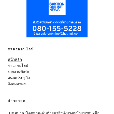
สาครออนไลน์
หน้าหลัก
ข่าวออนไลน์
รายงานพิเศษ
ถนนเศรษฐกิจ
สังคมสาคร
ข่าวล่าสุด
3 เทศบาล “โคกขาม-พันท้ายนรสิงห์-บางหญ้าแพรก” ผนึก