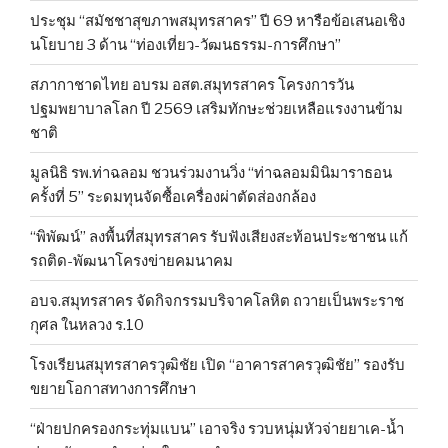
ประชุม “สมัชชาสุขภาพสมุทรสาคร” ปี 69 หารือข้อเสนอเชิง
นโยบาย 3 ด้าน “ท่องเที่ยว-วัฒนธรรม-การศึกษา”
สภากาชาดไทย อบรม อสต.สมุทรสาคร โครงการวัน
ปฐมพยาบาลโลก ปี 2569 เสริมทักษะช่วยเหลือแรงงานข้าม
ชาติ
มูลนิธิ รพ.ท่าฉลอม ชวนร่วมงานวิ่ง “ท่าฉลอมมินิมาราธอน
ครั้งที่ 5” ระดมทุนจัดซื้อเครื่องผ่าตัดส่องกล้อง
“พิพัฒน์” ลงพื้นที่สมุทรสาคร รับฟังเสียงสะท้อนประชาชน แก้
รถติด-พัฒนาโครงข่ายคมนาคม
อบจ.สมุทรสาคร จัดกิจกรรมบริจาคโลหิต ถวายเป็นพระราช
กุศล ในหลวง ร.10
โรงเรียนสมุทรสาครวุฒิชัย เปิด “อาคารสาครวุฒิชัย” รองรับ
ขยายโอกาสทางการศึกษา
“ฝ่ายปกครองกระทุ่มแบน” เอาจริง รวบหนุ่มหัวจ่ายยาเค-น้ำ