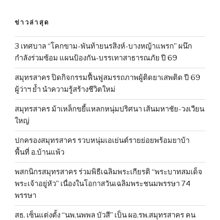
ข่าวล่าสุด
3 เทศบาล “โคกขาม-พันท้ายนรสิงห์-บางหญ้าแพรก” ผนึก
กำลังร่วมซ้อม แผนป้องกัน-บรรเทาสาธารณภัย ปี 69
สมุทรสาคร ปิดกิจกรรมฟื้นฟูสมรรถภาพผู้ติดยาเสพติด ปี 69
ผู้ว่าฯ ย้ำ นำความรู้สร้างชีวิตใหม่
สมุทรสาคร ม้าเหล็กขยี้แหลกหนุ่มปริศนา เส้นมหาชัย-วงเวียน
ใหญ่
ปกครองสมุทรสาคร รวบหนุ่มเอเย่นต์รายย่อยพร้อมยาบ้า
พื้นที่ อ.บ้านแพ้ว
พสกนิกรสมุทรสาคร ร่วมพิธีเฉลิมพระเกียรติ “พระบาทสมเด็จ
พระเจ้าอยู่หัว” เนื่องในโอกาสวันเฉลิมพระชนมพรรษา 74
พรรษา
สธ. เซ็นแต่งตั้ง “นพ.นพพล บัวสี” เป็น ผอ.รพ.สมุทรสาคร คน