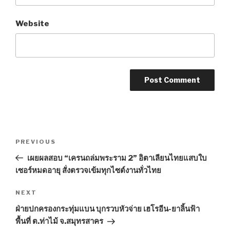
Website
Post
PREVIOUS
Previous
navigation
Post
เผยผลสอบ “เครนถล่มพระราม 2” อิตาเลียนไทยแสบใบ
เซอร์หมดอายุ สั่งตรวจเข้มทุกไซต์งานทั่วไทย
NEXT
Next
Post
ฝ่ายปกครองกระทุ่มแบน บุกรวบหัวจ่าย เฮโรอีน-ยาลิ้นฟ้า
พื้นที่ ต.ท่าไม้ จ.สมุทรสาคร