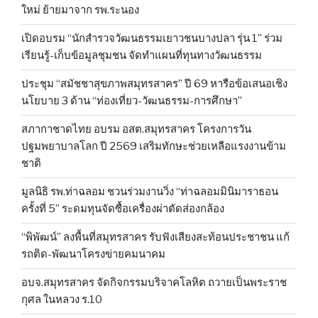
ใหม่ ย้ายมาจาก รพ.ระนอง
เปิดอบรม “นักสำรวจวัฒนธรรมเยาวชนบางปลา รุ่น 1” ร่วม
เรียนรู้-เก็บข้อมูลชุมชน จัดทำแผนที่ทุนทางวัฒนธรรม
ประชุม “สมัชชาสุขภาพสมุทรสาคร” ปี 69 หารือข้อเสนอเชิง
นโยบาย 3 ด้าน “ท่องเที่ยว-วัฒนธรรม-การศึกษา”
สภากาชาดไทย อบรม อสต.สมุทรสาคร โครงการวัน
ปฐมพยาบาลโลก ปี 2569 เสริมทักษะช่วยเหลือแรงงานข้าม
ชาติ
มูลนิธิ รพ.ท่าฉลอม ชวนร่วมงานวิ่ง “ท่าฉลอมมินิมาราธอน
ครั้งที่ 5” ระดมทุนจัดซื้อเครื่องผ่าตัดส่องกล้อง
“พิพัฒน์” ลงพื้นที่สมุทรสาคร รับฟังเสียงสะท้อนประชาชน แก้
รถติด-พัฒนาโครงข่ายคมนาคม
อบจ.สมุทรสาคร จัดกิจกรรมบริจาคโลหิต ถวายเป็นพระราช
กุศล ในหลวง ร.10