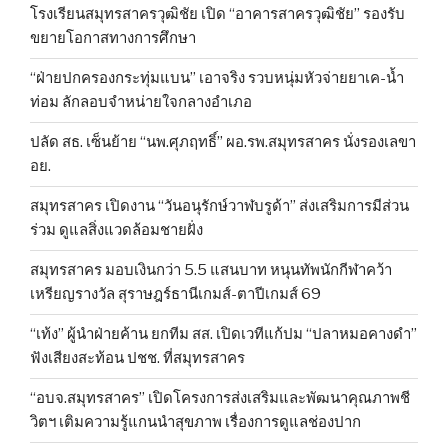
โรงเรียนสมุทรสาครวุฒิชัย เปิด “อาคารสาครวุฒิชัย” รองรับ
ขยายโอกาสทางการศึกษา
“ฝ่ายปกครองกระทุ่มแบน” เอาจริง รวบหนุ่มหัวจ่ายยาเค-น้ำ
ท่อม ลักลอบจำหน่ายใจกลางอำเภอ
ปลัด สธ. เซ็นย้าย “นพ.ศุภฤทธิ์” ผอ.รพ.สมุทรสาคร นั่งรองเลขา
อย.
สมุทรสาคร เปิดงาน “วันอนุรักษ์วาฬบรูด้า” ส่งเสริมการมีส่วน
ร่วม ดูแลสิ่งแวดล้อมชายฝั่ง
สมุทรสาคร มอบเงินกว่า 5.5 แสนบาท หนุนทัพนักกีฬาคว้า
เหรียญรางวัล สุราษฎร์ธานีเกมส์-ตาปีเกมส์ 69
“เท้ง” ผู้นำฝ่ายค้าน ยกทีม สส. เปิดเวทีแก้ปม “ปลาหมอคางดำ”
ฟังเสียงสะท้อน ปชช. ที่สมุทรสาคร
“อบจ.สมุทรสาคร” เปิดโครงการส่งเสริมและพัฒนาคุณภาพชี
วิตฯ เติมความรู้แกนนำสุขภาพ เรื่องการดูแลช่องปาก