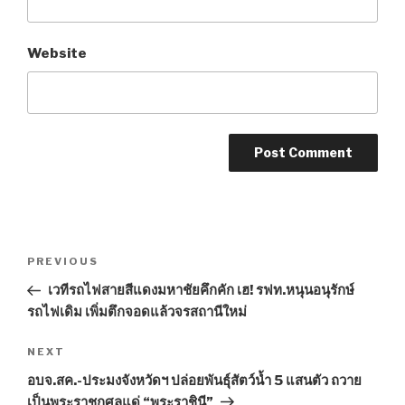
Website
Post
PREVIOUS
Previous
navigation
Post
เวทีรถไฟสายสีแดงมหาชัยคึกคัก เฮ! รฟท.หนุนอนุรักษ์
รถไฟเดิม เพิ่มตึกจอดแล้วจรสถานีใหม่
NEXT
Next
Post
อบจ.สค.-ประมงจังหวัดฯ ปล่อยพันธุ์สัตว์น้ำ 5 แสนตัว ถวาย
เป็นพระราชกุศลแด่ “พระราชินี”