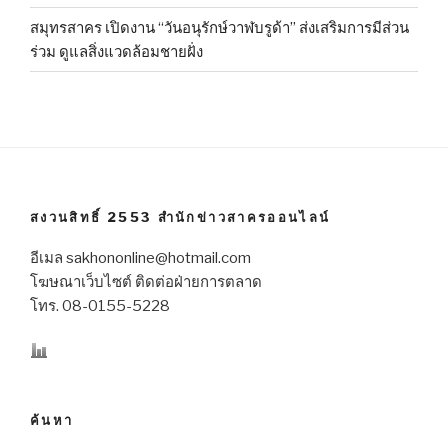
สมุทรสาคร เปิดงาน “วันอนุรักษ์วาฬบรูด้า” ส่งเสริมการมีส่วน
ร่วม ดูแลสิ่งแวดล้อมชายฝั่ง
สงวนสิทธิ์ 2553 สำนักข่าวสาครออนไลน์
อีเมล sakhononline@hotmail.com
โฆษณาเว็บไซต์ ติดต่อฝ่ายการตลาด
โทร. 08-0155-5228
ค้นหา