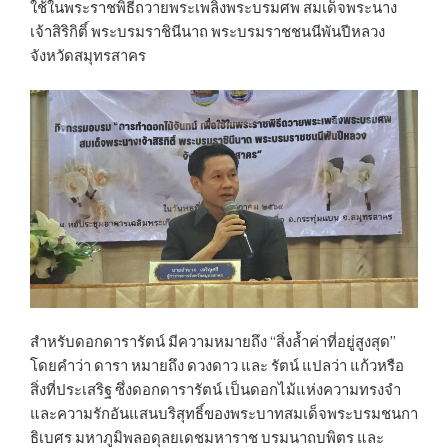
ใช้ในพระราชพิธีถวายพระเพลิงพระบรมศพ สมเด็จพระนาง
เจ้าสิริกิติ์ พระบรมราชินีนาถ พระบรมราชชนนีพันปีหลวง
จังหวัดสมุทรสาคร
สำหรับดอกดารารัตน์ มีความหมายถึง “สิ่งล้ำค่าที่อยู่สูงสุด”
โดยคำว่า ดารา หมายถึง ดวงดาว และ รัตน์ แปลว่า แก้วหรือ
สิ่งที่ประเสริฐ ซึ่งดอกดารารัตน์ เป็นดอกไม้แห่งความทรงจำ
และความรักอันแสนบริสุทธิ์ของพระบาทสมเด็จพระบรมชนกา
ธิเบศร มหาภูมิพลอดุลยเดชมหาราช บรมนาถบพิตร และ