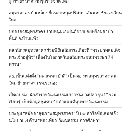
ผู้ว่าฯ ย้ำ นำความรู้สร้างชีวิตใหม่
สมุทรสาคร ม้าเหล็กขยี้แหลกหนุ่มปริศนา เส้นมหาชัย-วงเวียน
ใหญ่
ปกครองสมุทรสาคร รวบหนุ่มเอเย่นต์รายย่อยพร้อมยาบ้า
พื้นที่ อ.บ้านแพ้ว
พสกนิกรสมุทรสาคร ร่วมพิธีเฉลิมพระเกียรติ “พระบาทสมเด็จ
พระเจ้าอยู่หัว” เนื่องในโอกาสวันเฉลิมพระชนมพรรษา 74
พรรษา
สธ. เซ็นแต่งตั้ง “นพ.นพพล บัวสี” เป็น ผอ.รพ.สมุทรสาคร คน
ใหม่ ย้ายมาจาก รพ.ระนอง
เปิดอบรม “นักสำรวจวัฒนธรรมเยาวชนบางปลา รุ่น 1” ร่วม
เรียนรู้-เก็บข้อมูลชุมชน จัดทำแผนที่ทุนทางวัฒนธรรม
ประชุม “สมัชชาสุขภาพสมุทรสาคร” ปี 69 หารือข้อเสนอเชิง
นโยบาย 3 ด้าน “ท่องเที่ยว-วัฒนธรรม-การศึกษา”