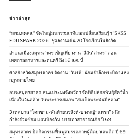
ข่าวล่าสุด
“สพม.สคสส.” จัดใหญ่มหกรรมเวทีแลกเปลี่ยนเรียนรู้ฯ “SKSS
EDU SPARK 2026” ชูผลงานเด่น 20 โรงเรียนในสังกัด
อำเภอเมืองสมุทรสาคร เชิญเที่ยวงาน “สีสัน’ สาคร” ตอน
เทศกาลอาหารและดนตรี ถึง 16 ส.ค. นี้
ศาลจังหวัดสมุทรสาคร จัดงาน “วันรพี” น้อมรำลึกพระบิดาแห่ง
กฎหมายไทย
อบจ.สมุทรสาคร-สนง.ประมงจังหวัดฯ จัดพิธีปล่อยพันธุ์สัตว์น้ำ
เนื่องในวันคล้ายวันพระราชสมภพ “สมเด็จพระพันปีหลวง”
3 เทศบาล “โคกขาม-พันท้ายนรสิงห์-บางหญ้าแพรก” ผนึก
กำลังร่วมซ้อม แผนป้องกัน-บรรเทาสาธารณภัย ปี 69
สมุทรสาคร ปิดกิจกรรมฟื้นฟูสมรรถภาพผู้ติดยาเสพติด ปี 69