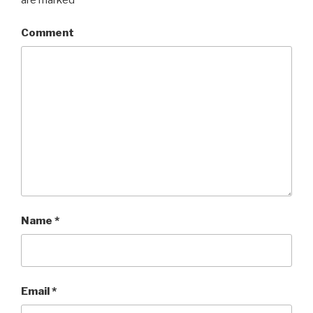
are marked
*
Comment
Name
*
Email
*