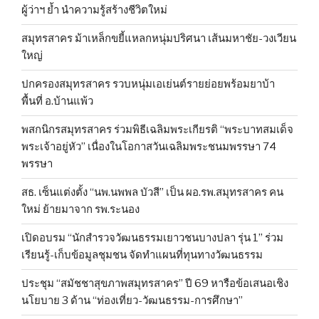
ผู้ว่าฯ ย้ำ นำความรู้สร้างชีวิตใหม่
สมุทรสาคร ม้าเหล็กขยี้แหลกหนุ่มปริศนา เส้นมหาชัย-วงเวียน
ใหญ่
ปกครองสมุทรสาคร รวบหนุ่มเอเย่นต์รายย่อยพร้อมยาบ้า
พื้นที่ อ.บ้านแพ้ว
พสกนิกรสมุทรสาคร ร่วมพิธีเฉลิมพระเกียรติ “พระบาทสมเด็จ
พระเจ้าอยู่หัว” เนื่องในโอกาสวันเฉลิมพระชนมพรรษา 74
พรรษา
สธ. เซ็นแต่งตั้ง “นพ.นพพล บัวสี” เป็น ผอ.รพ.สมุทรสาคร คน
ใหม่ ย้ายมาจาก รพ.ระนอง
เปิดอบรม “นักสำรวจวัฒนธรรมเยาวชนบางปลา รุ่น 1” ร่วม
เรียนรู้-เก็บข้อมูลชุมชน จัดทำแผนที่ทุนทางวัฒนธรรม
ประชุม “สมัชชาสุขภาพสมุทรสาคร” ปี 69 หารือข้อเสนอเชิง
นโยบาย 3 ด้าน “ท่องเที่ยว-วัฒนธรรม-การศึกษา”