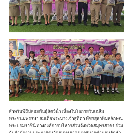
สำหรับพิธีปล่อยพันธุ์สัตว์น้ำ เนื่องในโอกาสวันเฉลิม
พระชนมพรรษา สมเด็จพระนางเจ้าสุทิดา พัชรสุธาพิมลลักษณ
พระบรมราชินี ทางองค์การบริหารส่วนจังหวัดสมุทรสาคร ร่วม
กับสำนักงานประมงจังหวัดสมุทรสาคร เทศบาลตำบลหลักห้า