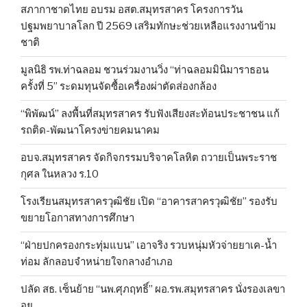
สภากาชาดไทย อบรม อสต.สมุทรสาคร โครงการวัน
ปฐมพยาบาลโลก ปี 2569 เสริมทักษะช่วยเหลือแรงงานข้าม
ชาติ
มูลนิธิ รพ.ท่าฉลอม ชวนร่วมงานวิ่ง “ท่าฉลอมมินิมาราธอน
ครั้งที่ 5” ระดมทุนจัดซื้อเครื่องผ่าตัดส่องกล้อง
“พิพัฒน์” ลงพื้นที่สมุทรสาคร รับฟังเสียงสะท้อนประชาชน แก้
รถติด-พัฒนาโครงข่ายคมนาคม
อบจ.สมุทรสาคร จัดกิจกรรมบริจาคโลหิต ถวายเป็นพระราช
กุศล ในหลวง ร.10
โรงเรียนสมุทรสาครวุฒิชัย เปิด “อาคารสาครวุฒิชัย” รองรับ
ขยายโอกาสทางการศึกษา
“ฝ่ายปกครองกระทุ่มแบน” เอาจริง รวบหนุ่มหัวจ่ายยาเค-น้ำ
ท่อม ลักลอบจำหน่ายใจกลางอำเภอ
ปลัด สธ. เซ็นย้าย “นพ.ศุภฤทธิ์” ผอ.รพ.สมุทรสาคร นั่งรองเลขา
อย.