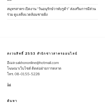
สมุทรสาคร เปิดงาน “วันอนุรักษ์วาฬบรูด้า” ส่งเสริมการมีส่วน
ร่วม ดูแลสิ่งแวดล้อมชายฝั่ง
สงวนสิทธิ์ 2553 สำนักข่าวสาครออนไลน์
อีเมล sakhononline@hotmail.com
โฆษณาเว็บไซต์ ติดต่อฝ่ายการตลาด
โทร. 08-0155-5228
ค้นหา