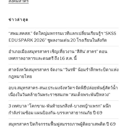
สังคมสาคร
ข่าวล่าสุด
“สพม.สคสส.” จัดใหญ่มหกรรมเวทีแลกเปลี่ยนเรียนรู้ฯ “SKSS
EDU SPARK 2026” ชูผลงานเด่น 20 โรงเรียนในสังกัด
อำเภอเมืองสมุทรสาคร เชิญเที่ยวงาน “สีสัน’ สาคร” ตอน
เทศกาลอาหารและดนตรี ถึง 16 ส.ค. นี้
ศาลจังหวัดสมุทรสาคร จัดงาน “วันรพี” น้อมรำลึกพระบิดาแห่ง
กฎหมายไทย
อบจ.สมุทรสาคร-สนง.ประมงจังหวัดฯ จัดพิธีปล่อยพันธุ์สัตว์น้ำ
เนื่องในวันคล้ายวันพระราชสมภพ “สมเด็จพระพันปีหลวง”
3 เทศบาล “โคกขาม-พันท้ายนรสิงห์-บางหญ้าแพรก” ผนึก
กำลังร่วมซ้อม แผนป้องกัน-บรรเทาสาธารณภัย ปี 69
สมุทรสาคร ปิดกิจกรรมฟื้นฟูสมรรถภาพผู้ติดยาเสพติด ปี 69