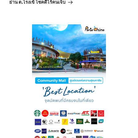
ย่าน ต.โรงเข้ โชคดีไร้คนเจ็บ