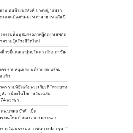
ขาม-พันท้ายนรสิงห์-บางหญ้าแพรก”
้อม แผนป้องกัน-บรรเทาสาธารณภัย ปี
ิจกรรมฟื้นฟูสมรรถภาพผู้ติดยาเสพติด
 นำความรู้สร้างชีวิตใหม่
หล็กขยี้แหลกหนุ่มปริศนา เส้นมหาชัย-
ร รวบหนุ่มเอเย่นต์รายย่อยพร้อม
้านแพ้ว
คร ร่วมพิธีเฉลิมพระเกียรติ “พระบาท
ู่หัว” เนื่องในโอกาสวันเฉลิม
74 พรรษา
 “นพ.นพพล บัวสี” เป็น
คร คนใหม่ ย้ายมาจาก รพ.ระนอง
สำรวจวัฒนธรรมเยาวชนบางปลา รุ่น 1”