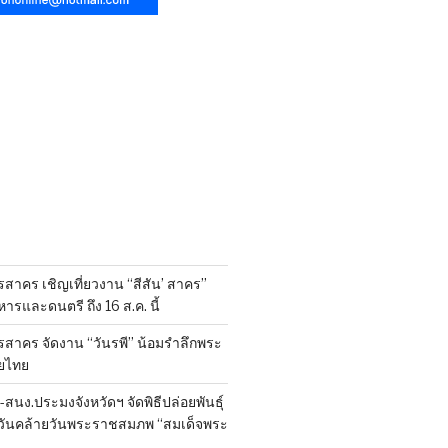
สาคร เชิญเที่ยวงาน “สีสัน’ สาคร”
รและดนตรี ถึง 16 ส.ค. นี้
รสาคร จัดงาน “วันรพี” น้อมรำลึกพระ
ยไทย
นง.ประมงจังหวัดฯ จัดพิธีปล่อยพันธุ์
งในวันคล้ายวันพระราชสมภพ “สมเด็จพระ