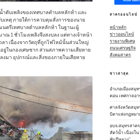
น้ำดับเพลิงของเทศบาลตำบลหลักห้า และ
สาครออนไลน์
าระงับเหตุ ภายใต้การควบคุมสั่งการของนาย
หน้าหลัก
มนตรีเทศบาลตำบลหลักห้า ในฐานะผู้
ข่าวออนไลน์
ณ 1 ชั่วโมงเพลิงจึงสงบลง แต่ทางเจ้าหน้า
รายงานพิเศษ
เวลา เนื่องจากวัตถุที่ถูกไฟไหม้นั้นส่วนใหญ่
ถนนเศรษฐกิจ
รุ่นอยู่ในกองเศษซาก ส่วนสภาพความเสียหาย
สังคมสาคร
ตัวลงมา อุปกรณ์และสิ่งของภายในเสียหาย
ข่าวล่าสุด
อำเภอเมืองสมุทร
ตอน เทศกาลอาหา
ศาลจังหวัดสมุท
บิดาแห่งกฎหมา
อบจ.สมุทรสาคร-ส
สัตว์น้ำ เนื่อ
พันปีหลวง”