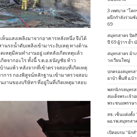
3 เทศบาล “โคก
ผนึกกำลังร่วมซ
69
สมุทรสาคร ปิดก
็นแสงเพลิงมาจากอาคารหลังหนึ่ง จึงได้
ปี 69 ผู้ว่าฯ ย้ำ
ะสานรถน้ำดับเพลิงเข้ามาระงับเหตุ ทางด้าน
หตุมีคนทำงานอยู่ แต่หลังเกิดเหตุแล้ว
สมุทรสาคร ม้าเ
วงเวียนใหญ่
ุเกิดจากอะไร ทั้งนี้ ร.ต.อ.ธนัญชัย ท้าว
านแพ้ว หลังจากที่เข้าตรวจสอบที่เกิดเหตุ
ปกครองสมุทรสาค
ิทยาการ กองพิสูจน์หลักฐาน เข้ามาตรวจสอบ
ยาบ้า พื้นที่ อ.บ
นงานของบริษัทฯ ที่อยู่ในที่เกิดเหตุมาสอบ
พสกนิกรสมุทรสา
สมเด็จพระเจ้าอย
พระชนมพรรษา 
สธ. เซ็นแต่งตั้ง
ผอ.รพ.สมุทรสา
เปิดอบรม “นัก