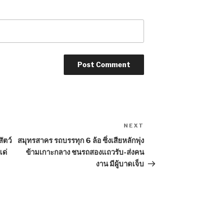
NEXT
Next
Post
ัตว์
สมุทรสาคร รถบรรทุก 6 ล้อ ซิ่งเสียหลักพุ่ง
แด่
ข้ามเกาะกลาง ชนรถสองแถวรับ-ส่งคน
งาน มีผู้บาดเจ็บ