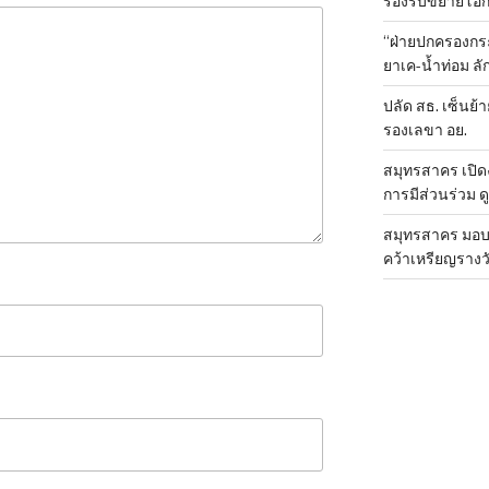
รองรับขยายโอ
“ฝ่ายปกครองกระ
ยาเค-น้ำท่อม 
ปลัด สธ. เซ็นย้า
รองเลขา อย.
สมุทรสาคร เปิดง
การมีส่วนร่วม ด
สมุทรสาคร มอบเ
คว้าเหรียญรางวั