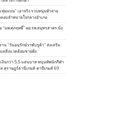
กาสทางการศึกษา
ทุ่มแบน” เอาจริง รวบหนุ่มหัวจ่าย
ลักลอบจำหน่ายใจกลางอำเภอ
ย “นพ.ศุภฤทธิ์” ผอ.รพ.สมุทรสาคร นั่ง
าน “วันอนุรักษ์วาฬบรูด้า” ส่งเสริม
ูแลสิ่งแวดล้อมชายฝั่ง
งินกว่า 5.5 แสนบาท หนุนทัพนักกีฬา
ล สุราษฎร์ธานีเกมส์-ตาปีเกมส์ 69