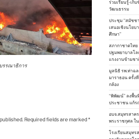
ร่วมเรียนรู้-เก
วัฒนธรรม
ประชุม “สมัชชา
เสนอเชิงนโยบาย
ศึกษา”
สภากาชาดไทย 
ปฐมพยาบาลโลก ป
แรงงานข้ามชาต
องบรรณาธิการ
มูลนิธิ รพ.ท่าฉ
มาราธอน ครั้งที่
กล้อง
“พิพัฒน์” ลงพื้น
ประชาชน แก้ร
อบจ.สมุทรสาคร 
 published.
Required fields are marked
*
พระราชกุศล ใน
โรงเรียนสมุทรส