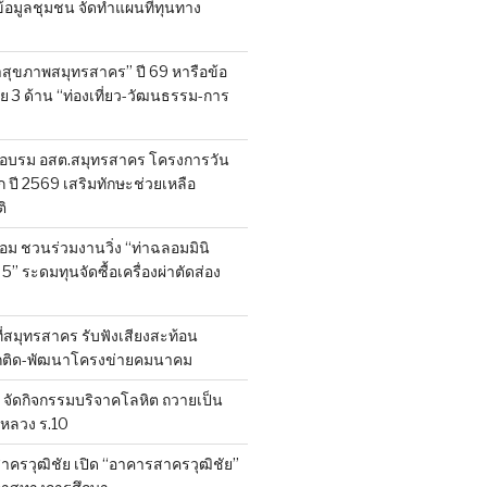
็บข้อมูลชุมชน จัดทำแผนที่ทุนทาง
สุขภาพสมุทรสาคร” ปี 69 หารือข้อ
 3 ด้าน “ท่องเที่ยว-วัฒนธรรม-การ
อบรม อสต.สมุทรสาคร โครงการวัน
ี 2569 เสริมทักษะช่วยเหลือ
ิ
ลอม ชวนร่วมงานวิ่ง “ท่าฉลอมมินิ
 5” ระดมทุนจัดซื้อเครื่องผ่าตัดส่อง
ที่สมุทรสาคร รับฟังเสียงสะท้อน
ถติด-พัฒนาโครงข่ายคมนาคม
จัดกิจกรรมบริจาคโลหิต ถวายเป็น
หลวง ร.10
าครวุฒิชัย เปิด “อาคารสาครวุฒิชัย”