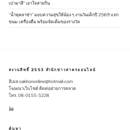
เปามาลี” เอาใจสายกิน
“น้ำพุพลาซ่า” มอบความสุขให้น้อง ๆ งานวันเด็กปี 2569 แจก
ขนม-เครื่องดื่ม พร้อมจัดเต็มของรางวัล
สงวนสิทธิ์ 2553 สำนักข่าวสาครออนไลน์
อีเมล sakhononline@hotmail.com
โฆษณาเว็บไซต์ ติดต่อฝ่ายการตลาด
โทร. 08-0155-5228
ค้นหา