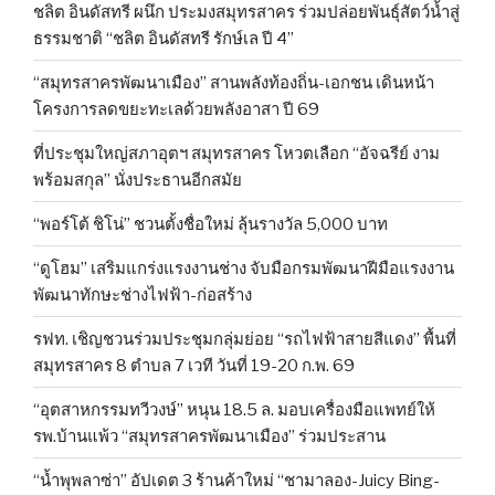
ชลิต อินดัสทรี ผนึก ประมงสมุทรสาคร ร่วมปล่อยพันธุ์สัตว์น้ำสู่
ธรรมชาติ “ชลิต อินดัสทรี รักษ์เล ปี 4”
“สมุทรสาครพัฒนาเมือง” สานพลังท้องถิ่น-เอกชน เดินหน้า
โครงการลดขยะทะเลด้วยพลังอาสา ปี 69
ที่ประชุมใหญ่สภาอุตฯ สมุทรสาคร โหวตเลือก “อัจฉรีย์ งาม
พร้อมสกุล” นั่งประธานอีกสมัย
“พอร์โต้ ชิโน่” ชวนตั้งชื่อใหม่ ลุ้นรางวัล 5,000 บาท
“ดูโฮม” เสริมแกร่งแรงงานช่าง จับมือกรมพัฒนาฝีมือแรงงาน
พัฒนาทักษะช่างไฟฟ้า-ก่อสร้าง
รฟท. เชิญชวนร่วมประชุมกลุ่มย่อย “รถไฟฟ้าสายสีแดง” พื้นที่
สมุทรสาคร 8 ตำบล 7 เวที วันที่ 19-20 ก.พ. 69
“อุตสาหกรรมทวีวงษ์” หนุน 18.5 ล. มอบเครื่องมือแพทย์ให้
รพ.บ้านแพ้ว “สมุทรสาครพัฒนาเมือง” ร่วมประสาน
“น้ำพุพลาซ่า” อัปเดต 3 ร้านค้าใหม่ “ชามาลอง-Juicy Bing-