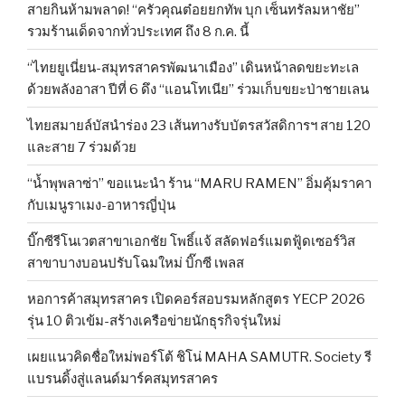
สายกินห้ามพลาด! “ครัวคุณต๋อยยกทัพ บุก เซ็นทรัลมหาชัย”
รวมร้านเด็ดจากทั่วประเทศ ถึง 8 ก.ค. นี้
“ไทยยูเนี่ยน-สมุทรสาครพัฒนาเมือง” เดินหน้าลดขยะทะเล
ด้วยพลังอาสา ปีที่ 6 ดึง “แอนโทเนีย” ร่วมเก็บขยะป่าชายเลน
ไทยสมายล์บัสนำร่อง 23 เส้นทางรับบัตรสวัสดิการฯ สาย 120
และสาย 7 ร่วมด้วย
“น้ำพุพลาซ่า” ขอแนะนำ ร้าน “MARU RAMEN” อิ่มคุ้มราคา
กับเมนูราเมง-อาหารญี่ปุ่น
บิ๊กซีรีโนเวตสาขาเอกชัย โพธิ์แจ้ สลัดฟอร์แมตฟู้ดเซอร์วิส
สาขาบางบอนปรับโฉมใหม่ บิ๊กซี เพลส
หอการค้าสมุทรสาคร เปิดคอร์สอบรมหลักสูตร YECP 2026
รุ่น 10 ติวเข้ม-สร้างเครือข่ายนักธุรกิจรุ่นใหม่
เผยแนวคิดชื่อใหม่พอร์โต้ ชิโน่ MAHA SAMUTR. Society รี
แบรนดิ้งสู่แลนด์มาร์คสมุทรสาคร