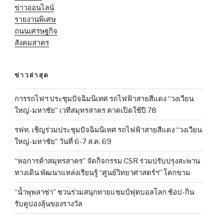
ข่าวออนไลน์
รายงานพิเศษ
ถนนเศรษฐกิจ
สังคมสาคร
ข่าวล่าสุด
การรถไฟฯ ประชุมปัจฉิมนิเทศ รถไฟฟ้าสายสีแดง “วงเวียน
ใหญ่-มหาชัย” เวทีสมุทรสาคร คาดเปิดใช้ปี 78
รฟท. เชิญร่วมประชุมปัจฉิมนิเทศ รถไฟฟ้าสายสีแดง “วงเวียน
ใหญ่-มหาชัย” วันที่ 6-7 ส.ค. 69
“หอการค้าสมุทรสาคร” จัดกิจกรรม CSR ร่วมปรับปรุงสะพาน
ทางเดิน พัฒนาแหล่งเรียนรู้ “ศูนย์วิทยาศาสตร์ฯ” โคกขาม
“น้ำพุพลาซ่า” ชวนร่วมสนุกทายแชมป์ฟุตบอลโลก ช้อป-กิน
รับคูปองลุ้นของรางวัล