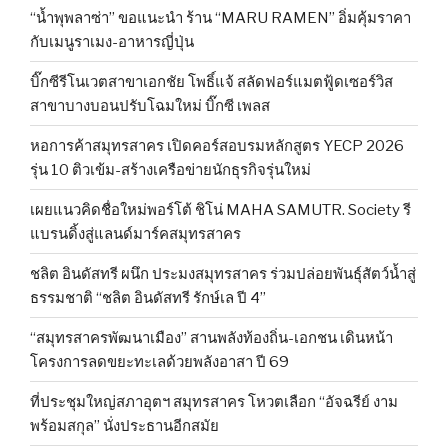
“น้ำพุพลาซ่า” ขอแนะนำ ร้าน “MARU RAMEN” อิ่มคุ้มราคา
กับเมนูราเมง-อาหารญี่ปุ่น
บิ๊กซีรีโนเวตสาขาเอกชัย โพธิ์แจ้ สลัดฟอร์แมตฟู้ดเซอร์วิส
สาขาบางบอนปรับโฉมใหม่ บิ๊กซี เพลส
หอการค้าสมุทรสาคร เปิดคอร์สอบรมหลักสูตร YECP 2026
รุ่น 10 ติวเข้ม-สร้างเครือข่ายนักธุรกิจรุ่นใหม่
เผยแนวคิดชื่อใหม่พอร์โต้ ชิโน่ MAHA SAMUTR. Society รี
แบรนดิ้งสู่แลนด์มาร์คสมุทรสาคร
ชลิต อินดัสทรี ผนึก ประมงสมุทรสาคร ร่วมปล่อยพันธุ์สัตว์น้ำสู่
ธรรมชาติ “ชลิต อินดัสทรี รักษ์เล ปี 4”
“สมุทรสาครพัฒนาเมือง” สานพลังท้องถิ่น-เอกชน เดินหน้า
โครงการลดขยะทะเลด้วยพลังอาสา ปี 69
ที่ประชุมใหญ่สภาอุตฯ สมุทรสาคร โหวตเลือก “อัจฉรีย์ งาม
พร้อมสกุล” นั่งประธานอีกสมัย