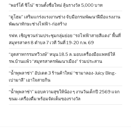
“พอร์โต้ ชิโน่” ชวนตั้งชื่อใหม่ ลุ้นรางวัล 5,000 บาท
“ดูโฮม” เสริมแกร่งแรงงานช่าง จับมือกรมพัฒนาฝีมือแรงงาน
พัฒนาทักษะช่างไฟฟ้า-ก่อสร้าง
รฟท. เชิญชวนร่วมประชุมกลุ่มย่อย “รถไฟฟ้าสายสีแดง” พื้นที่
สมุทรสาคร 8 ตำบล 7 เวที วันที่ 19-20 ก.พ. 69
“อุตสาหกรรมทวีวงษ์” หนุน 18.5 ล. มอบเครื่องมือแพทย์ให้
รพ.บ้านแพ้ว “สมุทรสาครพัฒนาเมือง” ร่วมประสาน
“น้ำพุพลาซ่า” อัปเดต 3 ร้านค้าใหม่ “ชามาลอง-Juicy Bing-
เปามาลี” เอาใจสายกิน
“น้ำพุพลาซ่า” มอบความสุขให้น้อง ๆ งานวันเด็กปี 2569 แจก
ขนม-เครื่องดื่ม พร้อมจัดเต็มของรางวัล