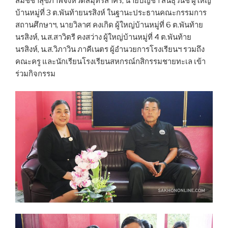
สมัชชาสุขภาพจังหวัดสมุทรสาคร, นายบัญชา สินธุวนิช ผู้ใหญ่
บ้านหมู่ที่ 3 ต.พันท้ายนรสิงห์ ในฐานะประธานคณะกรรมการ
สถานศึกษาฯ, นายวิลาศ คงเกิด ผู้ใหญ่บ้านหมู่ที่ 6 ต.พันท้าย
นรสิงห์, น.ส.สาวิตรี คงสว่าง ผู้ใหญ่บ้านหมู่ที่ 4 ต.พันท้าย
นรสิงห์, น.ส.วิภาวิน ภาคีเนตร ผู้อำนวยการโรงเรียนฯ รวมถึง
คณะครู และนักเรียนโรงเรียนสหกรณ์กสิกรรมชายทะเล เข้า
ร่วมกิจกรรม