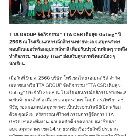
TTA GROUP จัดกิจกรรม “TTA CSR เติมสุข-Outing” ปี
2568 ณ โรงเรียนสหกรณ์กสิกรรมชายทะเล จ.สมุทรสาคร
มอบสีเบเยอร์พร้อมอุปกรณ์ทาสี เพื่อปรับปรุงบ้านพักครู รวมถึง
ทำกิจกรรม “Buddy Thai” ส่งเสริมสุขภาพจิตแก่น้อง ๆ
นักเรียน
เมื่อวันที่ 9 ธ.ค. 2568 บริษัท โทรีเซนไทย เอเยนต์ซีส์ จำกัด
(มหาชน) หรือ TTA GROUP จัดกิจกรรม “TTA CSR เติมสุข-
Outing” ประจำปี 2568 ณ โรงเรียนสหกรณ์กสิกรรมชายทะเล
ต.พันท้ายนรสิงห์ อ.เมืองฯ จ.สมุทรสาคร โดยมี ดร.ภัทรียา คช
หิรัญ รอง ผอ.สพป.สมุทรสาคร เป็นประธานในพิธีเปิด พร้อม
ด้วย คุณพีเจ -หริสวรรณ ศิริวงศ์ กรรมการผู้จัดการ TTA
GROUP และทีมงาน, นายสมศักดิ์ รอดทยอย สมาชิกสภา
อบจ.สมุทรสาคร เขต 14, นายธนชัย เรืองชัยสิทธิ์ ประธาน