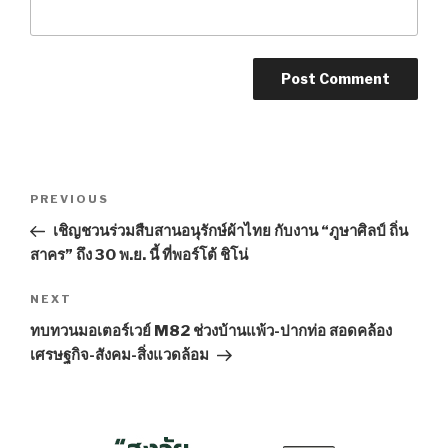
Post
PREVIOUS
Previous
navigation
Post
เชิญชวนร่วมสืบสานอนุรักษ์ผ้าไทย กับงาน “ภูษาศิลป์ ถิ่น
สาคร” ถึง 30 พ.ย. นี้ ที่พอร์โต้ ชิโน่
NEXT
Next
Post
ทบทวนมอเตอร์เวย์ M82 ช่วงบ้านแพ้ว-ปากท่อ สอดคล้อง
เศรษฐกิจ-สังคม-สิ่งแวดล้อม