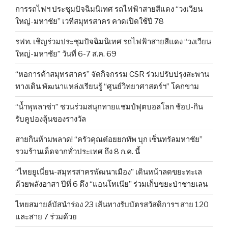
การรถไฟฯ ประชุมปัจฉิมนิเทศ รถไฟฟ้าสายสีแดง “วงเวียน
ใหญ่-มหาชัย” เวทีสมุทรสาคร คาดเปิดใช้ปี 78
รฟท. เชิญร่วมประชุมปัจฉิมนิเทศ รถไฟฟ้าสายสีแดง “วงเวียน
ใหญ่-มหาชัย” วันที่ 6-7 ส.ค. 69
“หอการค้าสมุทรสาคร” จัดกิจกรรม CSR ร่วมปรับปรุงสะพาน
ทางเดิน พัฒนาแหล่งเรียนรู้ “ศูนย์วิทยาศาสตร์ฯ” โคกขาม
“น้ำพุพลาซ่า” ชวนร่วมสนุกทายแชมป์ฟุตบอลโลก ช้อป-กิน
รับคูปองลุ้นของรางวัล
สายกินห้ามพลาด! “ครัวคุณต๋อยยกทัพ บุก เซ็นทรัลมหาชัย”
รวมร้านเด็ดจากทั่วประเทศ ถึง 8 ก.ค. นี้
“ไทยยูเนี่ยน-สมุทรสาครพัฒนาเมือง” เดินหน้าลดขยะทะเล
ด้วยพลังอาสา ปีที่ 6 ดึง “แอนโทเนีย” ร่วมเก็บขยะป่าชายเลน
ไทยสมายล์บัสนำร่อง 23 เส้นทางรับบัตรสวัสดิการฯ สาย 120
และสาย 7 ร่วมด้วย