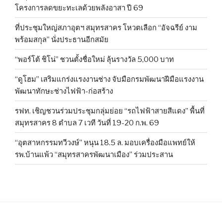
โครงการลดขยะทะเลด้วยพลังอาสา ปี 69
ที่ประชุมใหญ่สภาอุตฯ สมุทรสาคร โหวตเลือก “อัจฉรีย์ งาม
พร้อมสกุล” นั่งประธานอีกสมัย
“พอร์โต้ ชิโน่” ชวนตั้งชื่อใหม่ ลุ้นรางวัล 5,000 บาท
“ดูโฮม” เสริมแกร่งแรงงานช่าง จับมือกรมพัฒนาฝีมือแรงงาน
พัฒนาทักษะช่างไฟฟ้า-ก่อสร้าง
รฟท. เชิญชวนร่วมประชุมกลุ่มย่อย “รถไฟฟ้าสายสีแดง” พื้นที่
สมุทรสาคร 8 ตำบล 7 เวที วันที่ 19-20 ก.พ. 69
“อุตสาหกรรมทวีวงษ์” หนุน 18.5 ล. มอบเครื่องมือแพทย์ให้
รพ.บ้านแพ้ว “สมุทรสาครพัฒนาเมือง” ร่วมประสาน