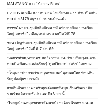
MALATANG” และ “Yummy Bites”
EV BUS นับหนึ่ง! สภา อบจ.สค. ไฟเขียวงบ 67.5 ล้าน เปิดเส้น
ทาง สาย 8179 สมุทรสาคร-รพ.บ้านแพ้ว
การรถไฟฯ ประชุมปัจฉิมนิเทศ รถไฟฟ้าสายสีแดง “วงเวียน
ใหญ่-มหาชัย” เวทีสมุทรสาคร คาดเปิดใช้ปี 78
รฟท. เชิญร่วมประชุมปัจฉิมนิเทศ รถไฟฟ้าสายสีแดง “วงเวียน
ใหญ่-มหาชัย” วันที่ 6-7 ส.ค. 69
“หอการค้าสมุทรสาคร” จัดกิจกรรม CSR ร่วมปรับปรุงสะพาน
ทางเดิน พัฒนาแหล่งเรียนรู้ “ศูนย์วิทยาศาสตร์ฯ” โคกขาม
“น้ำพุพลาซ่า” ชวนร่วมสนุกทายแชมป์ฟุตบอลโลก ช้อป-กิน
รับคูปองลุ้นของรางวัล
สายกินห้ามพลาด! “ครัวคุณต๋อยยกทัพ บุก เซ็นทรัลมหาชัย”
รวมร้านเด็ดจากทั่วประเทศ ถึง 8 ก.ค. นี้
“ไทยยูเนี่ยน-สมุทรสาครพัฒนาเมือง” เดินหน้าลดขยะทะเล