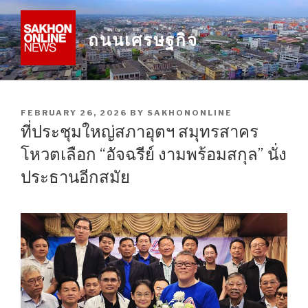
Skip
to
ถนนเศรษฐกิจ
content
POSTED
FEBRUARY 26, 2026
BY
SAKHONONLINE
ON
ที่ประชุมใหญ่สภาอุตฯ สมุทรสาคร
โหวตเลือก “อัจฉรีย์ งามพร้อมสกุล” นั่ง
ประธานอีกสมัย