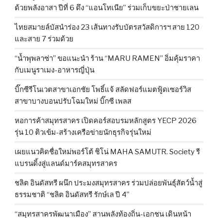
ด้วยพลังอาสา ปีที่ 6 ดึง “แอนโทเนีย” ร่วมเก็บขยะป่าชายเลน
ไทยสมายล์บัสนำร่อง 23 เส้นทางรับบัตรสวัสดิการฯ สาย 120
และสาย 7 ร่วมด้วย
“น้ำพุพลาซ่า” ขอแนะนำ ร้าน “MARU RAMEN” อิ่มคุ้มราคา
กับเมนูราเมง-อาหารญี่ปุ่น
บิ๊กซีรีโนเวตสาขาเอกชัย โพธิ์แจ้ สลัดฟอร์แมตฟู้ดเซอร์วิส
สาขาบางบอนปรับโฉมใหม่ บิ๊กซี เพลส
หอการค้าสมุทรสาคร เปิดคอร์สอบรมหลักสูตร YECP 2026
รุ่น 10 ติวเข้ม-สร้างเครือข่ายนักธุรกิจรุ่นใหม่
เผยแนวคิดชื่อใหม่พอร์โต้ ชิโน่ MAHA SAMUTR. Society รี
แบรนดิ้งสู่แลนด์มาร์คสมุทรสาคร
ชลิต อินดัสทรี ผนึก ประมงสมุทรสาคร ร่วมปล่อยพันธุ์สัตว์น้ำสู่
ธรรมชาติ “ชลิต อินดัสทรี รักษ์เล ปี 4”
“สมุทรสาครพัฒนาเมือง” สานพลังท้องถิ่น-เอกชน เดินหน้า