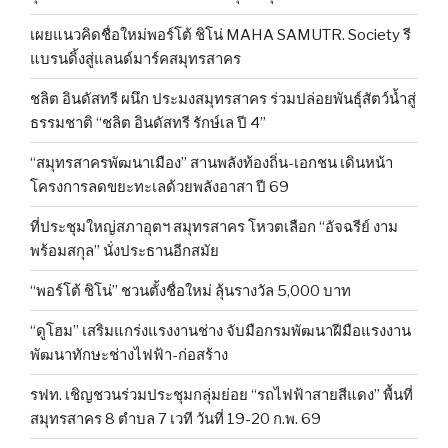
เผยแนวคิดชื่อใหม่พอร์โต้ ชิโน่ MAHA SAMUTR. Society รี
แบรนดิ้งสู่แลนด์มาร์คสมุทรสาคร
ชลิต อินดัสทรี ผนึก ประมงสมุทรสาคร ร่วมปล่อยพันธุ์สัตว์น้ำสู่
ธรรมชาติ “ชลิต อินดัสทรี รักษ์เล ปี 4”
“สมุทรสาครพัฒนาเมือง” สานพลังท้องถิ่น-เอกชน เดินหน้า
โครงการลดขยะทะเลด้วยพลังอาสา ปี 69
ที่ประชุมใหญ่สภาอุตฯ สมุทรสาคร โหวตเลือก “อัจฉรีย์ งาม
พร้อมสกุล” นั่งประธานอีกสมัย
“พอร์โต้ ชิโน่” ชวนตั้งชื่อใหม่ ลุ้นรางวัล 5,000 บาท
“ดูโฮม” เสริมแกร่งแรงงานช่าง จับมือกรมพัฒนาฝีมือแรงงาน
พัฒนาทักษะช่างไฟฟ้า-ก่อสร้าง
รฟท. เชิญชวนร่วมประชุมกลุ่มย่อย “รถไฟฟ้าสายสีแดง” พื้นที่
สมุทรสาคร 8 ตำบล 7 เวที วันที่ 19-20 ก.พ. 69