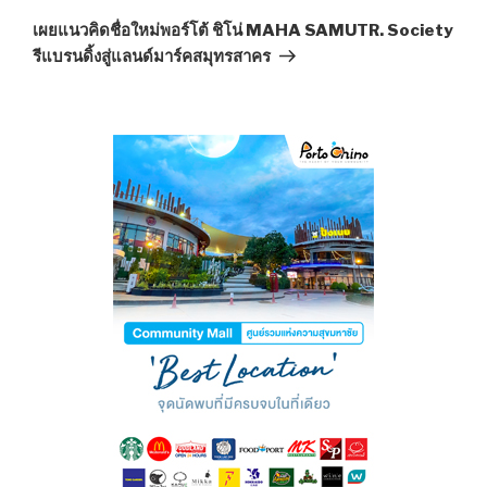
Post
เผยแนวคิดชื่อใหม่พอร์โต้ ชิโน่ MAHA SAMUTR. Society
รีแบรนดิ้งสู่แลนด์มาร์คสมุทรสาคร