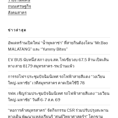
ถนนเศรษฐกิจ
สังคมสาคร
ข่าวล่าสุด
อัพเดทร้านเปิดใหม่ “น้ำพุพลาซ่า” ที่สายกินต้องโดน “Mr.Bao
MALATANG” และ “Yummy Bites”
EV BUS นับหนึ่ง! สภา อบจ.สค. ไฟเขียวงบ 67.5 ล้าน เปิดเส้น
ทาง สาย 8179 สมุทรสาคร-รพ.บ้านแพ้ว
การรถไฟฯ ประชุมปัจฉิมนิเทศ รถไฟฟ้าสายสีแดง “วงเวียน
ใหญ่-มหาชัย” เวทีสมุทรสาคร คาดเปิดใช้ปี 78
รฟท. เชิญร่วมประชุมปัจฉิมนิเทศ รถไฟฟ้าสายสีแดง “วงเวียน
ใหญ่-มหาชัย” วันที่ 6-7 ส.ค. 69
“หอการค้าสมุทรสาคร” จัดกิจกรรม CSR ร่วมปรับปรุงสะพาน
ทางเดิน พัฒนาแหล่งเรียนรู้ “ศูนย์วิทยาศาสตร์ฯ” โคกขาม