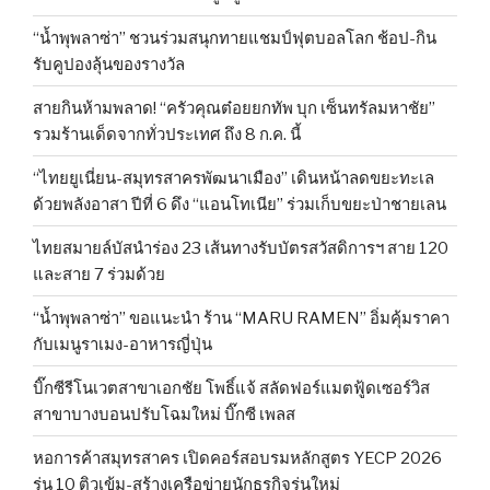
“น้ำพุพลาซ่า” ชวนร่วมสนุกทายแชมป์ฟุตบอลโลก ช้อป-กิน
รับคูปองลุ้นของรางวัล
สายกินห้ามพลาด! “ครัวคุณต๋อยยกทัพ บุก เซ็นทรัลมหาชัย”
รวมร้านเด็ดจากทั่วประเทศ ถึง 8 ก.ค. นี้
“ไทยยูเนี่ยน-สมุทรสาครพัฒนาเมือง” เดินหน้าลดขยะทะเล
ด้วยพลังอาสา ปีที่ 6 ดึง “แอนโทเนีย” ร่วมเก็บขยะป่าชายเลน
ไทยสมายล์บัสนำร่อง 23 เส้นทางรับบัตรสวัสดิการฯ สาย 120
และสาย 7 ร่วมด้วย
“น้ำพุพลาซ่า” ขอแนะนำ ร้าน “MARU RAMEN” อิ่มคุ้มราคา
กับเมนูราเมง-อาหารญี่ปุ่น
บิ๊กซีรีโนเวตสาขาเอกชัย โพธิ์แจ้ สลัดฟอร์แมตฟู้ดเซอร์วิส
สาขาบางบอนปรับโฉมใหม่ บิ๊กซี เพลส
หอการค้าสมุทรสาคร เปิดคอร์สอบรมหลักสูตร YECP 2026
รุ่น 10 ติวเข้ม-สร้างเครือข่ายนักธุรกิจรุ่นใหม่