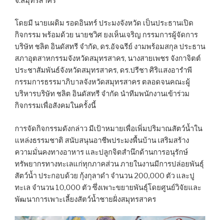
จ.สมุทรสาคร
โดยมี นายเผดิม รอดอินทร์ ประมงจังหวัด เป็นประธานเปิด
กิจกรรม พร้อมด้วย นายชวิศ ยงเห็นเจริญ กรรมการผู้จัดการ
บริษัท ชลิต อินดัสทรี จำกัด, ดร.อัจฉรีย์ งามพร้อมสกุล ประธาน
สภาอุตสาหกรรมจังหวัดสมุทรสาคร, นางสายเพชร จังกาจิตต์
ประชาสัมพันธ์จังหวัดสมุทรสาคร, ดร.ปรีชา ศิริแสงอารำพี
กรรมการธรรมาภิบาลจังหวัดสมุทรสาคร ตลอดจนคณะผู้
บริหารบริษัท ชลิต อินดัสทรี จำกัด นำทีมพนักงานเข้าร่วม
กิจกรรมเพื่อสังคมในครั้งนี้
การจัดกิจกรรมดังกล่าว มีเป้าหมายเพื่อเพิ่มปริมาณสัตว์น้ำใน
แหล่งธรรมชาติ สนับสนุนอาชีพประมงพื้นบ้าน เสริมสร้าง
ความมั่นคงทางอาหาร และปลูกจิตสำนึกด้านการอนุรักษ์
ทรัพยากรทางทะเลแก่ทุกภาคส่วน ภายในงานมีการปล่อยพันธุ์
สัตว์น้ำ ประกอบด้วย กุ้งกุลาดำ จำนวน 200,000 ตัว และปู
ทะเล จำนวน 10,000 ตัว ซึ่งเพาะขยายพันธุ์โดยศูนย์วิจัยและ
พัฒนาการเพาะเลี้ยงสัตว์น้ำชายฝั่งสมุทรสาคร