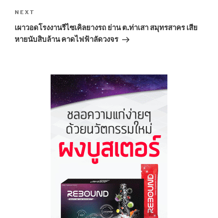
NEXT
Next
Post
เผาวอดโรงงานรีไซเคิลยางรถ ย่าน ต.ท่าเสา สมุทรสาคร เสีย
หายนับสิบล้าน คาดไฟฟ้าลัดวงจร