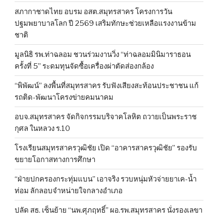
สภากาชาดไทย อบรม อสต.สมุทรสาคร โครงการวัน
ปฐมพยาบาลโลก ปี 2569 เสริมทักษะช่วยเหลือแรงงานข้าม
ชาติ
มูลนิธิ รพ.ท่าฉลอม ชวนร่วมงานวิ่ง “ท่าฉลอมมินิมาราธอน
ครั้งที่ 5” ระดมทุนจัดซื้อเครื่องผ่าตัดส่องกล้อง
“พิพัฒน์” ลงพื้นที่สมุทรสาคร รับฟังเสียงสะท้อนประชาชน แก้
รถติด-พัฒนาโครงข่ายคมนาคม
อบจ.สมุทรสาคร จัดกิจกรรมบริจาคโลหิต ถวายเป็นพระราช
กุศล ในหลวง ร.10
โรงเรียนสมุทรสาครวุฒิชัย เปิด “อาคารสาครวุฒิชัย” รองรับ
ขยายโอกาสทางการศึกษา
“ฝ่ายปกครองกระทุ่มแบน” เอาจริง รวบหนุ่มหัวจ่ายยาเค-น้ำ
ท่อม ลักลอบจำหน่ายใจกลางอำเภอ
ปลัด สธ. เซ็นย้าย “นพ.ศุภฤทธิ์” ผอ.รพ.สมุทรสาคร นั่งรองเลขา