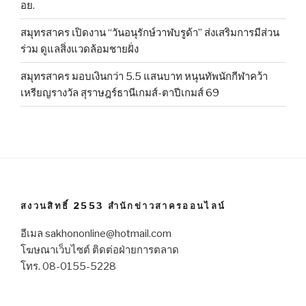
อย.
สมุทรสาคร เปิดงาน “วันอนุรักษ์วาฬบรูด้า” ส่งเสริมการมีส่วน
ร่วม ดูแลสิ่งแวดล้อมชายฝั่ง
สมุทรสาคร มอบเงินกว่า 5.5 แสนบาท หนุนทัพนักกีฬาคว้า
เหรียญรางวัล สุราษฎร์ธานีเกมส์-ตาปีเกมส์ 69
สงวนสิทธิ์ 2553 สำนักข่าวสาครออนไลน์
อีเมล sakhononline@hotmail.com
โฆษณาเว็บไซต์ ติดต่อฝ่ายการตลาด
โทร. 08-0155-5228