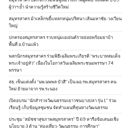
ผู้ว่าฯ ย้ำ นำความรู้สร้างชีวิตใหม่
สมุทรสาคร ม้าเหล็กขยี้แหลกหนุ่มปริศนา เส้นมหาชัย-วงเวียน
ใหญ่
ปกครองสมุทรสาคร รวบหนุ่มเอเย่นต์รายย่อยพร้อมยาบ้า
พื้นที่ อ.บ้านแพ้ว
พสกนิกรสมุทรสาคร ร่วมพิธีเฉลิมพระเกียรติ “พระบาทสมเด็จ
พระเจ้าอยู่หัว” เนื่องในโอกาสวันเฉลิมพระชนมพรรษา 74
พรรษา
สธ. เซ็นแต่งตั้ง “นพ.นพพล บัวสี” เป็น ผอ.รพ.สมุทรสาคร คน
ใหม่ ย้ายมาจาก รพ.ระนอง
เปิดอบรม “นักสำรวจวัฒนธรรมเยาวชนบางปลา รุ่น 1” ร่วม
เรียนรู้-เก็บข้อมูลชุมชน จัดทำแผนที่ทุนทางวัฒนธรรม
ประชุม “สมัชชาสุขภาพสมุทรสาคร” ปี 69 หารือข้อเสนอเชิง
นโยบาย 3 ด้าน “ท่องเที่ยว-วัฒนธรรม-การศึกษา”