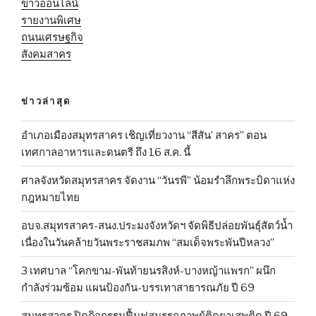
ข่าวออนไลน์
รายงานพิเศษ
ถนนเศรษฐกิจ
สังคมสาคร
ข่าวล่าสุด
อำเภอเมืองสมุทรสาคร เชิญเที่ยวงาน “สีสัน’ สาคร” ตอน
เทศกาลอาหารและดนตรี ถึง 16 ส.ค. นี้
ศาลจังหวัดสมุทรสาคร จัดงาน “วันรพี” น้อมรำลึกพระบิดาแห่ง
กฎหมายไทย
อบจ.สมุทรสาคร-สนง.ประมงจังหวัดฯ จัดพิธีปล่อยพันธุ์สัตว์น้ำ
เนื่องในวันคล้ายวันพระราชสมภพ “สมเด็จพระพันปีหลวง”
3 เทศบาล “โคกขาม-พันท้ายนรสิงห์-บางหญ้าแพรก” ผนึก
กำลังร่วมซ้อม แผนป้องกัน-บรรเทาสาธารณภัย ปี 69
สมุทรสาคร ปิดกิจกรรมฟื้นฟูสมรรถภาพผู้ติดยาเสพติด ปี 69