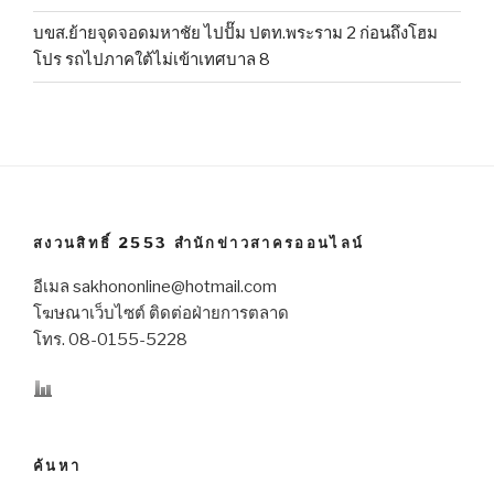
บขส.ย้ายจุดจอดมหาชัย ไปปั๊ม ปตท.พระราม 2 ก่อนถึงโฮม
โปร รถไปภาคใต้ไม่เข้าเทศบาล 8
สงวนสิทธิ์ 2553 สำนักข่าวสาครออนไลน์
อีเมล sakhononline@hotmail.com
โฆษณาเว็บไซต์ ติดต่อฝ่ายการตลาด
โทร. 08-0155-5228
ค้นหา