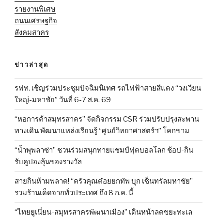
รายงานพิเศษ
ถนนเศรษฐกิจ
สังคมสาคร
ข่าวล่าสุด
รฟท. เชิญร่วมประชุมปัจฉิมนิเทศ รถไฟฟ้าสายสีแดง “วงเวียน
ใหญ่-มหาชัย” วันที่ 6-7 ส.ค. 69
“หอการค้าสมุทรสาคร” จัดกิจกรรม CSR ร่วมปรับปรุงสะพาน
ทางเดิน พัฒนาแหล่งเรียนรู้ “ศูนย์วิทยาศาสตร์ฯ” โคกขาม
“น้ำพุพลาซ่า” ชวนร่วมสนุกทายแชมป์ฟุตบอลโลก ช้อป-กิน
รับคูปองลุ้นของรางวัล
สายกินห้ามพลาด! “ครัวคุณต๋อยยกทัพ บุก เซ็นทรัลมหาชัย”
รวมร้านเด็ดจากทั่วประเทศ ถึง 8 ก.ค. นี้
“ไทยยูเนี่ยน-สมุทรสาครพัฒนาเมือง” เดินหน้าลดขยะทะเล