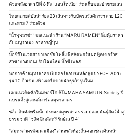
ด้วยพลังอาสา ปีที่ 6 ดึง “แอนโทเนีย” ร่วมเก็บขยะป่าชายเลน
ไทยสมายล์บัสนำร่อง 23 เส้นทางรับบัตรสวัสดิการฯ สาย 120
และสาย 7 ร่วมด้วย
“น้ำพุพลาซ่า” ขอแนะนำ ร้าน “MARU RAMEN” อิ่มคุ้มราคา
กับเมนูราเมง-อาหารญี่ปุ่น
บิ๊กซีรีโนเวตสาขาเอกชัย โพธิ์แจ้ สลัดฟอร์แมตฟู้ดเซอร์วิส
สาขาบางบอนปรับโฉมใหม่ บิ๊กซี เพลส
หอการค้าสมุทรสาคร เปิดคอร์สอบรมหลักสูตร YECP 2026
รุ่น 10 ติวเข้ม-สร้างเครือข่ายนักธุรกิจรุ่นใหม่
เผยแนวคิดชื่อใหม่พอร์โต้ ชิโน่ MAHA SAMUTR. Society รี
แบรนดิ้งสู่แลนด์มาร์คสมุทรสาคร
ชลิต อินดัสทรี ผนึก ประมงสมุทรสาคร ร่วมปล่อยพันธุ์สัตว์น้ำสู่
ธรรมชาติ “ชลิต อินดัสทรี รักษ์เล ปี 4”
“สมุทรสาครพัฒนาเมือง” สานพลังท้องถิ่น-เอกชน เดินหน้า