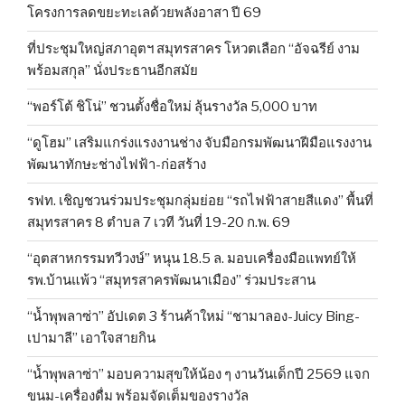
โครงการลดขยะทะเลด้วยพลังอาสา ปี 69
ที่ประชุมใหญ่สภาอุตฯ สมุทรสาคร โหวตเลือก “อัจฉรีย์ งาม
พร้อมสกุล” นั่งประธานอีกสมัย
“พอร์โต้ ชิโน่” ชวนตั้งชื่อใหม่ ลุ้นรางวัล 5,000 บาท
“ดูโฮม” เสริมแกร่งแรงงานช่าง จับมือกรมพัฒนาฝีมือแรงงาน
พัฒนาทักษะช่างไฟฟ้า-ก่อสร้าง
รฟท. เชิญชวนร่วมประชุมกลุ่มย่อย “รถไฟฟ้าสายสีแดง” พื้นที่
สมุทรสาคร 8 ตำบล 7 เวที วันที่ 19-20 ก.พ. 69
“อุตสาหกรรมทวีวงษ์” หนุน 18.5 ล. มอบเครื่องมือแพทย์ให้
รพ.บ้านแพ้ว “สมุทรสาครพัฒนาเมือง” ร่วมประสาน
“น้ำพุพลาซ่า” อัปเดต 3 ร้านค้าใหม่ “ชามาลอง-Juicy Bing-
เปามาลี” เอาใจสายกิน
“น้ำพุพลาซ่า” มอบความสุขให้น้อง ๆ งานวันเด็กปี 2569 แจก
ขนม-เครื่องดื่ม พร้อมจัดเต็มของรางวัล