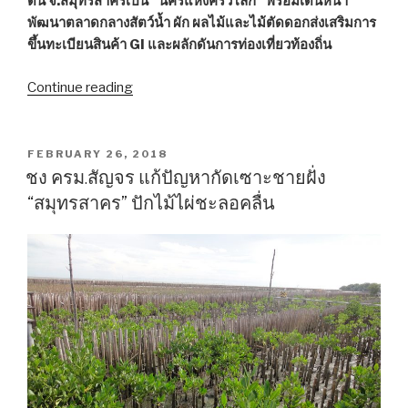
ดัน จ.สมุทรสาครเป็น “นครแห่งครัวโลก” พร้อมเดินหน้า
ความ
พัฒนาตลาดกลางสัตว์น้ำ ผัก ผลไม้และไม้ตัดดอกส่งเสริมการ
หนาว””
ขึ้นทะเบียนสินค้า GI และผลักดันการท่องเที่ยวท้องถิ่น
Continue reading
“รมว.พาณิชย์
เล็ง
ผลัก
ดัน
POSTED
FEBRUARY 26, 2018
ON
สมุทรสาคร
ชง ครม.สัญจร แก้ปัญหากัดเซาะชายฝั่ง
“นคร
“สมุทรสาคร” ปักไม้ไผ่ชะลอคลื่น
แห่ง
ครัว
โลก””