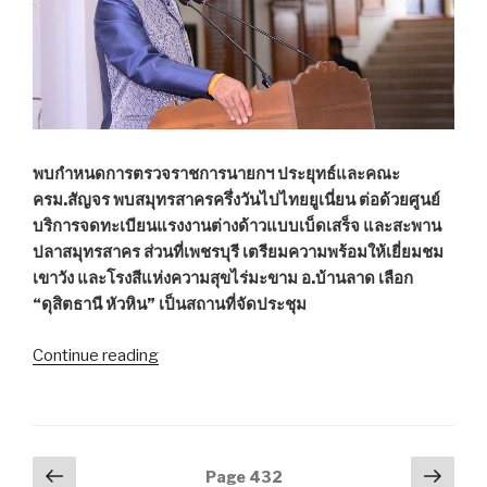
คลื่น”
พบกำหนดการตรวจราชการนายกฯ ประยุทธ์และคณะ
ครม.สัญจร พบสมุทรสาครครึ่งวันไปไทยยูเนี่ยน ต่อด้วยศูนย์
บริการจดทะเบียนแรงงานต่างด้าวแบบเบ็ดเสร็จ และสะพาน
ปลาสมุทรสาคร ส่วนที่เพชรบุรี เตรียมความพร้อมให้เยี่ยมชม
เขาวัง และโรงสีแห่งความสุขไร่มะขาม อ.บ้านลาด เลือก
“ดุสิตธานี หัวหิน” เป็นสถานที่จัดประชุม
Continue reading
““ประยุทธ์”
เล็ง
เยี่ยม
3
สถาน
Posts
Previous
Next
Page
432
ที่