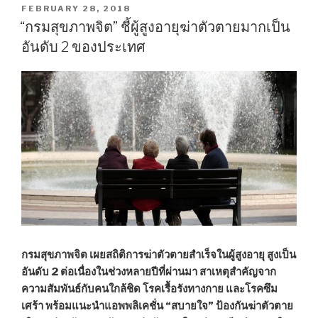
“เทศกาล
POSTED
FEBRUARY 28, 2018
ON
อาหาร
“กรมสุขภาพจิต” ชี้ผู้สูงอายุฆ่าตัวตายมากเป็น
ทะเล
อันดับ 2 ของประเทศ
จังหวัด
สมุทรสาคร
ครั้ง
ที่
17””
กรมสุขภาพจิต เผยสถิติการฆ่าตัวตายสำเร็จในผู้สูงอายุ สูงเป็น
อันดับ 2 ต่อเนื่องในช่วงหลายปีที่ผ่านมา สาเหตุสำคัญจาก
ความสัมพันธ์กับคนใกล้ชิด โรคเรื้อรังทางกาย และโรคซึม
เศร้า พร้อมแนะนำแอพพลิเคชั่น “สบายใจ” ป้องกันฆ่าตัวตาย