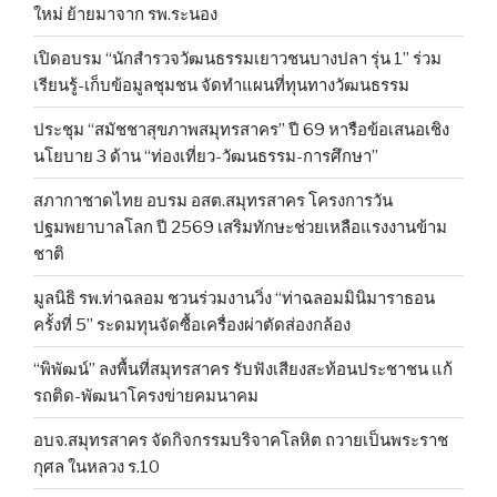
ใหม่ ย้ายมาจาก รพ.ระนอง
เปิดอบรม “นักสำรวจวัฒนธรรมเยาวชนบางปลา รุ่น 1” ร่วม
เรียนรู้-เก็บข้อมูลชุมชน จัดทำแผนที่ทุนทางวัฒนธรรม
ประชุม “สมัชชาสุขภาพสมุทรสาคร” ปี 69 หารือข้อเสนอเชิง
นโยบาย 3 ด้าน “ท่องเที่ยว-วัฒนธรรม-การศึกษา”
สภากาชาดไทย อบรม อสต.สมุทรสาคร โครงการวัน
ปฐมพยาบาลโลก ปี 2569 เสริมทักษะช่วยเหลือแรงงานข้าม
ชาติ
มูลนิธิ รพ.ท่าฉลอม ชวนร่วมงานวิ่ง “ท่าฉลอมมินิมาราธอน
ครั้งที่ 5” ระดมทุนจัดซื้อเครื่องผ่าตัดส่องกล้อง
“พิพัฒน์” ลงพื้นที่สมุทรสาคร รับฟังเสียงสะท้อนประชาชน แก้
รถติด-พัฒนาโครงข่ายคมนาคม
อบจ.สมุทรสาคร จัดกิจกรรมบริจาคโลหิต ถวายเป็นพระราช
กุศล ในหลวง ร.10