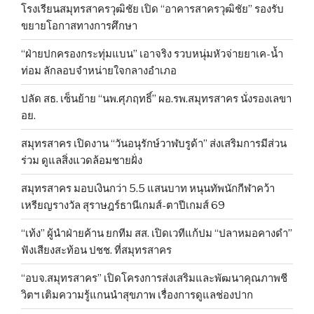
โรงเรียนสมุทรสาครวุฒิชัย เปิด “อาคารสาครวุฒิชัย” รองรับ
ขยายโอกาสทางการศึกษา
“ฝ่ายปกครองกระทุ่มแบน” เอาจริง รวบหนุ่มหัวจ่ายยาเค-น้ำ
ท่อม ลักลอบจำหน่ายใจกลางอำเภอ
ปลัด สธ. เซ็นย้าย “นพ.ศุภฤทธิ์” ผอ.รพ.สมุทรสาคร นั่งรองเลขา
อย.
สมุทรสาคร เปิดงาน “วันอนุรักษ์วาฬบรูด้า” ส่งเสริมการมีส่วน
ร่วม ดูแลสิ่งแวดล้อมชายฝั่ง
สมุทรสาคร มอบเงินกว่า 5.5 แสนบาท หนุนทัพนักกีฬาคว้า
เหรียญรางวัล สุราษฎร์ธานีเกมส์-ตาปีเกมส์ 69
“เท้ง” ผู้นำฝ่ายค้าน ยกทีม สส. เปิดเวทีแก้ปม “ปลาหมอคางดำ”
ฟังเสียงสะท้อน ปชช. ที่สมุทรสาคร
“อบจ.สมุทรสาคร” เปิดโครงการส่งเสริมและพัฒนาคุณภาพชี
วิตฯ เติมความรู้แกนนำสุขภาพ เรื่องการดูแลช่องปาก