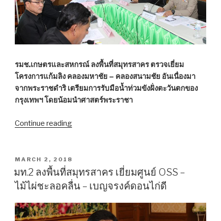
รมช.เกษตรและสหกรณ์ ลงพื้นที่สมุทรสาคร ตรวจเยี่ยม
โครงการแก้มลิง คลองมหาชัย – คลองสนามชัย อันเนื่องมา
จากพระราชดำริ เตรียมการรับมือน้ำท่วมขังฝั่งตะวันตกของ
กรุงเทพฯ โดยน้อมนำศาสตร์พระราชา
Continue reading
““วิวัฒน์”
ตรวจ
เยี่ยม
โครงการ
POSTED
MARCH 2, 2018
ON
แก้ม
มท.2 ลงพื้นที่สมุทรสาคร เยี่ยมศูนย์ OSS –
ลิง
ไม้ไผ่ชะลอคลื่น – เบญจรงค์ดอนไก่ดี
คลอง
มหา
ชัยฯ