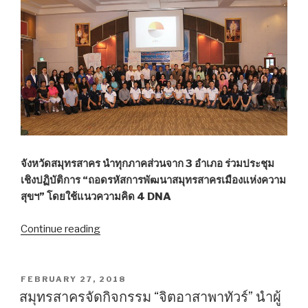
แจง
“รถไฟ
ความเร็ว
สูง”
หัวหิน”
จังหวัดสมุทรสาคร นำทุกภาคส่วนจาก 3 อำเภอ ร่วมประชุม
เชิงปฏิบัติการ “ถอดรหัสการพัฒนาสมุทรสาครเมืองแห่งความ
สุขฯ” โดยใช้แนวความคิด 4 DNA
Continue reading
“สมุทรสาคร
เปิด
เวที
ถอดรหัส
POSTED
FEBRUARY 27, 2018
ON
เมือง
สมุทรสาครจัดกิจกรรม “จิตอาสาพาทัวร์” นำผู้