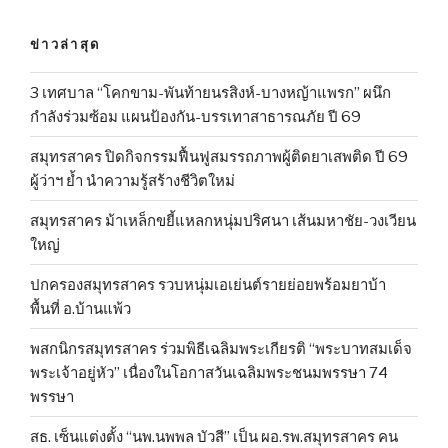
ข่าวล่าสุด
3 เทศบาล “โคกขาม-พันท้ายนรสิงห์-บางหญ้าแพรก” ผนึก
กำลังร่วมซ้อม แผนป้องกัน-บรรเทาสาธารณภัย ปี 69
สมุทรสาคร ปิดกิจกรรมฟื้นฟูสมรรถภาพผู้ติดยาเสพติด ปี 69
ผู้ว่าฯ ย้ำ นำความรู้สร้างชีวิตใหม่
สมุทรสาคร ม้าเหล็กขยี้แหลกหนุ่มปริศนา เส้นมหาชัย-วงเวียน
ใหญ่
ปกครองสมุทรสาคร รวบหนุ่มเอเย่นต์รายย่อยพร้อมยาบ้า
พื้นที่ อ.บ้านแพ้ว
พสกนิกรสมุทรสาคร ร่วมพิธีเฉลิมพระเกียรติ “พระบาทสมเด็จ
พระเจ้าอยู่หัว” เนื่องในโอกาสวันเฉลิมพระชนมพรรษา 74
พรรษา
สธ. เซ็นแต่งตั้ง “นพ.นพพล บัวสี” เป็น ผอ.รพ.สมุทรสาคร คน