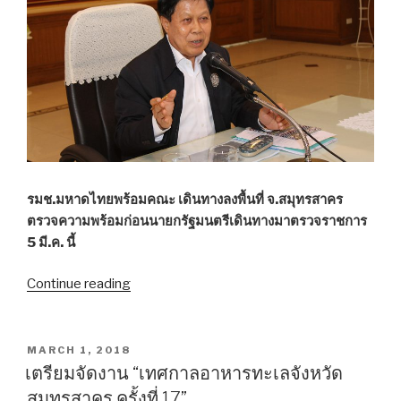
สาน
ต่อ
ศาสตร์
พระ
ราชา
รับมือ
ภัย
แล้ง
–
รมช.มหาดไทยพร้อมคณะ เดินทางลงพื้นที่ จ.สมุทรสาคร
น้ำ
ตรวจความพร้อมก่อนนายกรัฐมนตรีเดินทางมาตรวจราชการ
ท่วม”
5 มี.ค. นี้
Continue reading
“มท.2
ลงพื้น
ที่
สมุทรสาคร
POSTED
MARCH 1, 2018
ON
เยี่ยม
เตรียมจัดงาน “เทศกาลอาหารทะเลจังหวัด
ศูนย์
สมุทรสาคร ครั้งที่ 17”