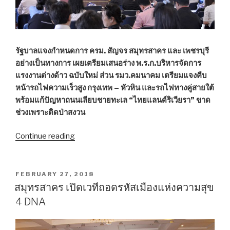
ของ
ประเทศ”
รัฐบาลแจงกำหนดการ ครม. สัญจร สมุทรสาคร และ เพชรบุรี
อย่างเป็นทางการ เผยเตรียมเสนอร่าง พ.ร.ก.บริหารจัดการ
แรงงานต่างด้าว ฉบับใหม่ ส่วน รมว.คมนาคม เตรียมแจงคืบ
หน้ารถไฟความเร็วสูง กรุงเทพ – หัวหิน และรถไฟทางคู่สายใต้
พร้อมแก้ปัญหาถนนเลียบชายทะเล “ไทยแลนด์ริเวียรา” ขาด
ช่วงเพราะติดป่าสงวน
Continue reading
“ครม.สัญจร
ชง
“ประยุทธ์”
คลอด
POSTED
FEBRUARY 27, 2018
ON
“กฎหมาย
สมุทรสาคร เปิดเวทีถอดรหัสเมืองแห่งความสุข
ต่างด้าว”
4 DNA
ใหม่
–