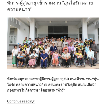
แห่ง
พิการ-ผู้สูงอายุ เข้าร่วมงาน “อุ่นไอรัก คลาย
ความ
ความหนาว”
สุข
4
DNA”
จังหวัดสมุทรสาคร พาผู้พิการ-ผู้สูงอายุ 50 คน เข้าชมงาน “อุ่น
ไอรัก คลายความหนาว” ณ ลานพระราชวังดุสิต สนามเสือป่า
กรุงเทพฯ ในกิจกรรม “จิตอาสาพาทัวร์”
Continue reading
“สมุทรสาคร