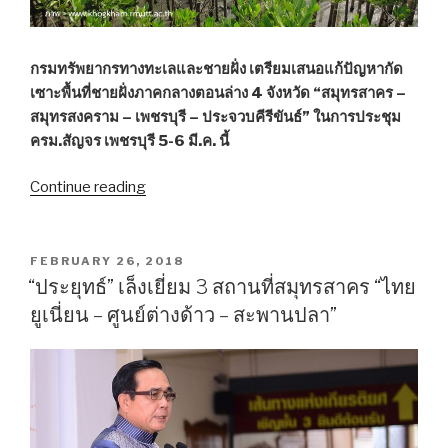
กรมทรัพยากรทางทะเลและชายฝั่ง เตรียมเสนอแก้ปัญหากัด
เซาะพื้นที่ชายฝั่งภาคกลางตอนล่าง 4 จังหวัด “สมุทรสาคร –
สมุทรสงคราม – เพชรบุรี – ประจวบคีรีขันธ์” ในการประชุม
ครม.สัญจร เพชรบุรี 5-6 มี.ค. นี้
Continue reading
“ชง
ครม.สัญจร
แก้
ปัญหา
POSTED
FEBRUARY 26, 2018
ON
กัด
“ประยุทธ์” เล็งเยี่ยม 3 สถานที่สมุทรสาคร “ไทย
เซาะ
ยูเนี่ยน – ศูนย์ต่างด้าว – สะพานปลา”
ชายฝั่ง
“สมุทรสาคร”
ปัก
ไม้ไผ่
ชะลอ