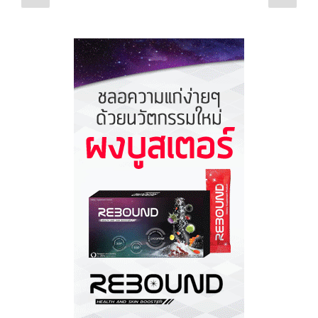
page
pag
navigation
สมุทรสาคร
“ไทย
ยู
เนี่ยน
–
ศูนย์
ต่างด้าว
–
สะพาน
ปลา””