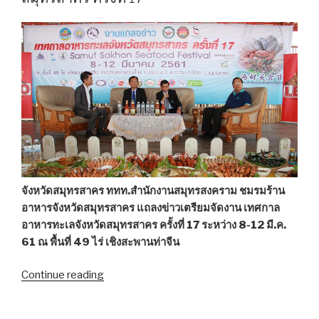
OSS
–
ไม้ไผ่
ชะลอ
คลื่น
–
เบญจรงค์
ดอน
ไก่
ดี”
จังหวัดสมุทรสาคร ททท.สำนักงานสมุทรสงคราม ชมรมร้าน
อาหารจังหวัดสมุทรสาคร แถลงข่าวเตรียมจัดงาน เทศกาล
อาหารทะเลจังหวัดสมุทรสาคร ครั้งที่ 17 ระหว่าง 8-12 มี.ค.
61 ณ พื้นที่ 49 ไร่ เชิงสะพานท่าจีน
Continue reading
“เตรียม
จัด
งาน