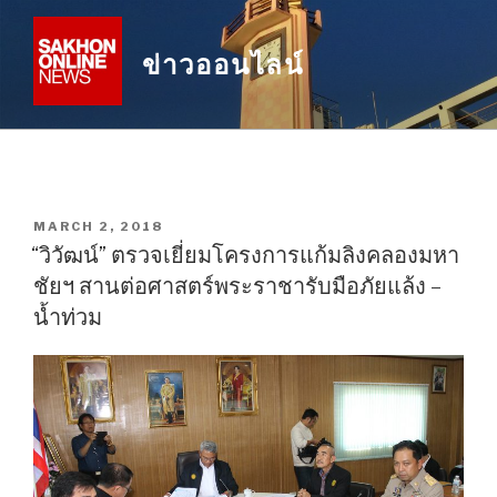
Skip
to
ข่าวออนไลน์
content
POSTED
MARCH 2, 2018
ON
“วิวัฒน์” ตรวจเยี่ยมโครงการแก้มลิงคลองมหา
ชัยฯ สานต่อศาสตร์พระราชารับมือภัยแล้ง –
น้ำท่วม