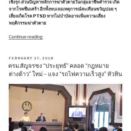
เชิงรุก ส่วนปัญหาหลักการฆ่าตัวตายในกลุ่มอาชีพตำรวจ เกิด
จากโรคซึมเศร้า อีกทั้งพบเจอเหตุการณ์สะเทือนขวัญบ่อย ๆ
เสี่ยงเกิดโรค PTSD หากไม่บำบัดอาจเพิ่มความเสี่ยง
พฤติกรรมฆ่าตัวตาย
Continue reading
““กรม
สุขภาพ
จิต”
ชี้
POSTED
FEBRUARY 27, 2018
ON
ผู้
ครม.สัญจรชง “ประยุทธ์” คลอด “กฎหมาย
สูง
ต่างด้าว” ใหม่ – แจง “รถไฟความเร็วสูง” หัวหิน
อายุ
ฆ่า
ตัว
ตาย
มาก
เป็น
อันดับ
2