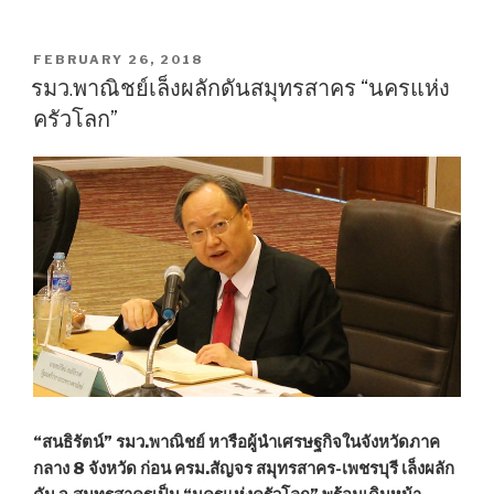
จัด
กิจกรรม
“จิต
POSTED
FEBRUARY 26, 2018
ON
อาสา
รมว.พาณิชย์เล็งผลักดันสมุทรสาคร “นครแห่ง
พา
ครัวโลก”
ทัวร์”
นำ
ผู้
พิการ-
ผู้
สูง
อายุ
เข้า
ร่วม
งาน
“อุ่น
ไอ
“สนธิรัตน์” รมว.พาณิชย์ หารือผู้นำเศรษฐกิจในจังหวัดภาค
รัก
กลาง 8 จังหวัด ก่อน ครม.สัญจร สมุทรสาคร-เพชรบุรี เล็งผลัก
คลาย