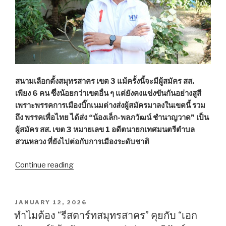
สส.สมุทรสาคร
เขต
1
ภูมิใจ
ไทย”
สนามเลือกตั้งสมุทรสาคร เขต
3 แม้ครั้งนี้จะมีผู้สมัคร สส.
เพียง 6 คน ซึ่งน้อยกว่าเขตอื่น ๆ แต่ยังคงแข่งขันกันอย่างสูสี
เพราะพรรคการเมืองบิ๊กเนมต่างส่งผู้สมัครมาลงในเขตนี้ รวม
ถึง พรรคเพื่อไทย ได้ส่ง “น้องเล็ก-พลภวัฒน์ ชำนาญวาด” เป็น
ผู้สมัคร สส. เขต 3 หมายเลข 1 อดีตนายกเทศมนตรีตำบล
สวนหลวง ที่ยังไปต่อกับการเมืองระดับชาติ
Continue reading
““เลือก
ผม
มา
เป็น
POSTED
JANUARY 12, 2026
ON
สส.
ทำไมต้อง “รีสตาร์ทสมุทรสาคร” คุยกับ “เอก
พร้อม