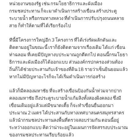
หน่วยงานของรัฐ เช่น กรมโยธาธิการและผังเมือง
กรมชลประทาน ก็จะมาดำเนินการสร้างเขื่อน สร้างประตู
ระบายน้ำ หรือกรมทางหลวง ที่ดำเนินการปรับปรุงถนนหลาย
สาย ก็ทำให้ตามที่ได้เรียกร้องไป
ทีนี้มีโครงการใหญ่อีก 3 โครงการ ที่ได้เร่งรัดผลักดันและ
ติดตามอยู่ในขณะนี้ เราก็ยังติดตามจากเรื่องเดิม ได้แก่ เขื่อน
ท่าฉลอม ที่เคยมีปัญหางบประมาณถูกตีตกไป ตอนนี้กรมโยธา
ธิการและผังเมืองก็ได้ออกแบบ ส่วนองค์กรปกครองส่วนท้อง
ถิ่นก็ได้ช่วยประสานกับเจ้าของที่ดิน 18 รายว่าเซ็นยินยอมแล้ว
หากไม่มีปัญหาอะไรก็จะได้เริ่มดำเนินการก่อสร้าง
แล้วก็มีคลองมหาชัย ที่จะสร้างเขื่อนป้องกันน้ำท่วมจากปาก
คลองมหาชัย ถึงประตูระบายน้ำแก้มลิงทั้งสองฝั่งคลอง ซึ่งมี
เขื่อนเดิมอยู่แล้วแต่มีขนาดเตี้ย ก็จะทำเขื่อนยื่นออกมา
ประมาณ 2 เมตร ได้ประสานกับทางเทศบาลนครสมุทรสาคร
แล้วนำกรมชลประทานลงพื้นที่ตรวจสอบร่วมกัน ตอนนี้อยู่
ระหว่างออกแบบ คิดว่าน่าจะอยู่ในแผนการจัดสรรงบประมาณ
ของกรมชลประทานเรียบร้อยแล้ว