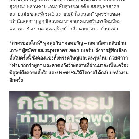
สุวรรณ” หลานชาย เอนก ทับสุวรรณ อดีต สส.สมุทรสาคร
หลายสมัย ขณะที่เขต 3 ส่ง “บุญมี นิลถนอม” บุตรชายของ
“กำนันหลอ” บุญชู นิลถนอม นายกเทศมนตรีนครอ้อมน้อย
และเขต 4 ส่ง “ณตฤณ สุริวงษ์” อดีตนายก อบต.บ้านแพ้ว
“สาครออนไลน์” พูดคุยกับ “จอมขวัญ – ณมาณิตา กลับบ้าน
เกาะ” ผู้สมัคร สส. สมุทรสาคร เขต 1 เบอร์ 1 ถึงการสู้ศึกเลือก
ตั้งในครั้งนี้ ซึ่งต้องแข่งทั้งพรรคใหญ่และคนรุ่นใหม่ ด้วยคำว่า
“ทำมากกว่าพูด” และคาดหวังว่าผลงานที่ผ่านมาจะเป็นเครื่อง
พิสูจน์ถึงความตั้งใจ และประชาชนให้โอกาสได้กลับมาทำงาน
อีกครั้ง