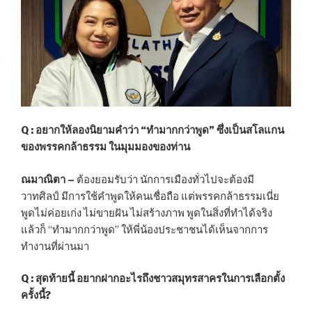
Q :
อยากให้ลองนิยามคำว่า “ทำมากกว่าพูด” ซึ่งเป็นสโลแกน
ของพรรคกล้าธรรม ในมุมมองของท่าน
ณมาณิตา –
ต้องยอมรับว่า นักการเมืองทั่วไปจะต้องมี
วาทศิลป์ มีการใช้คำพูดให้คนเชื่อถือ แต่พรรคกล้าธรรมเนี่ย
พูดไม่ค่อยเก่ง ไม่ขายฝัน ไม่สร้างภาพ พูดในสิ่งที่ทำได้จริง
แล้วก็ “ทำมากกว่าพูด” ให้พี่น้องประชาชนได้เห็นจากการ
ทำงานที่ผ่านมา
Q :
สุดท้ายนี้ อยากฝากอะไรถึงชาวสมุทรสาครในการเลือกตั้ง
ครั้งนี้
?