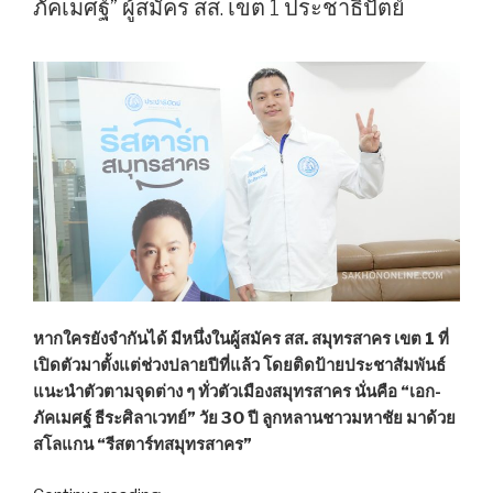
ภัคเมศฐ์” ผู้สมัคร สส. เขต 1 ประชาธิปัตย์
ใช้”
สัมภาษณ์
“พล
ภ
วัฒน์
ชำนาญ
วาด”
ผู้
สมัคร
เพื่อ
ไทย
เขต
หากใครยังจำกันได้ มีหนึ่งในผู้สมัคร สส. สมุทรสาคร เขต 1 ที่
3
เปิดตัวมาตั้งแต่ช่วงปลายปีที่แล้ว โดยติดป้ายประชาสัมพันธ์
สมุทรสาคร”
แนะนำตัวตามจุดต่าง ๆ ทั่วตัวเมืองสมุทรสาคร นั่นคือ “เอก-
ภัคเมศฐ์ ธีระศิลาเวทย์” วัย 30 ปี ลูกหลานชาวมหาชัย มาด้วย
สโลแกน “รีสตาร์ทสมุทรสาคร”