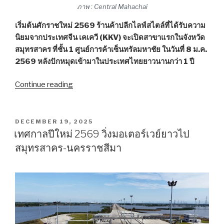
ภาพ : Central Mahachai
เริ่มต้นศักราชใหม่ 2569 ร้านค้าปลีกไลฟ์สไตล์ที่ได้รับความ
นิยมจากประเทศจีน เคเควี (KKV) จะเปิดสาขาแรกในจังหวัด
สมุทรสาคร ที่ชั้น 1 ศูนย์การค้าเซ็นทรัลมหาชัย ในวันที่ 8 ม.ค.
2569 หลังปักหมุดเข้ามาในประเทศไทยยาวนานกว่า 1 ปี
Continue reading
“รู้จัก
KKV
ร้าน
ค้า
POSTED
DECEMBER 19, 2025
ON
ปลีก
เทศกาลปีใหม่ 2569 วิ่งมอเตอร์เวย์ยาวไป
ไลฟ์
สมุทรสาคร-นครราชสีมา
สไตล์
แดน
มังกร
ปัก
หมุด
เซ็นทรัล