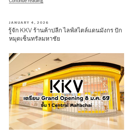
Continue reading
“ทำไม
ต้อง
“รี
สตาร์ท
POSTED
JANUARY 4, 2026
ON
สมุทรสาคร”
รู้จัก KKV ร้านค้าปลีก ไลฟ์สไตล์แดนมังกร ปัก
คุย
หมุดเซ็นทรัลมหาชัย
กับ
“เอก
ภัค
เมศฐ์”
ผู้
สมัคร
สส.
เขต
1
ประชาธิปัตย์”