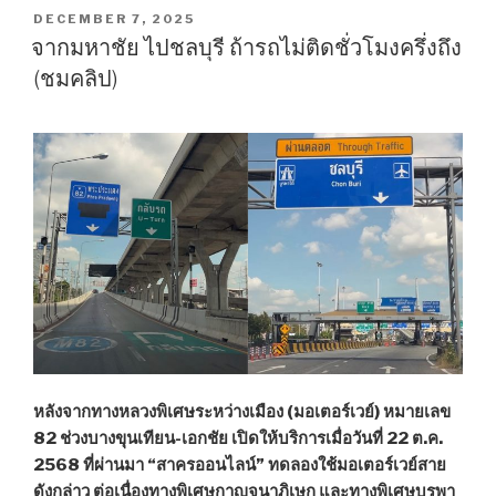
2569
POSTED
DECEMBER 7, 2025
ON
วิ่ง
จากมหาชัย ไปชลบุรี ถ้ารถไม่ติดชั่วโมงครึ่งถึง
มอเตอร์เวย์
(ชมคลิป)
ยาว
ไป
สมุทรสาคร-
นครราชสีมา”
หลังจากทางหลวงพิเศษระหว่างเมือง (มอเตอร์เวย์) หมายเลข
82 ช่วงบางขุนเทียน-เอกชัย เปิดให้บริการเมื่อวันที่ 22 ต.ค.
2568 ที่ผ่านมา “สาครออนไลน์” ทดลองใช้มอเตอร์เวย์สาย
ดังกล่าว ต่อเนื่องทางพิเศษกาญจนาภิเษก และทางพิเศษบูรพา