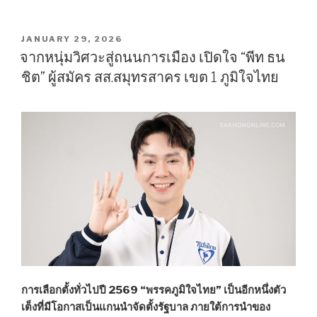
POSTED
JANUARY 29, 2026
ON
จากหนุ่มวิศวะสู่ถนนการเมือง เปิดใจ “พีท ธน
ชิต” ผู้สมัคร สส.สมุทรสาคร เขต 1 ภูมิใจไทย
การเลือกตั้งทั่วไปปี 2569 “พรรคภูมิใจไทย” เป็นอีกหนึ่งตัว
เต็งที่มีโอกาสเป็นแกนนำจัดตั้งรัฐบาล ภายใต้การนำของ