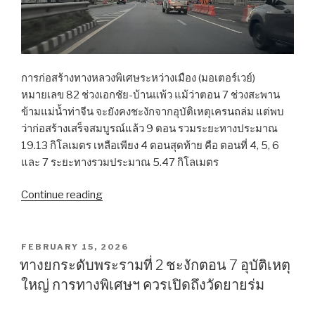
การก่อสร้างทางหลวงพิเศษระหว่างเมือง (มอเตอร์เวย์)
หมายเลข 82 ช่วงเอกชัย-บ้านแพ้ว แม้ว่าตอน 7 ช่วงสะพาน
ข้ามแม่น้ำท่าจีน จะยังคงชะงักจากอุบัติเหตุเครนถล่ม แต่พบ
ว่าก่อสร้างเสร็จสมบูรณ์แล้ว 9 ตอน รวมระยะทางประมาณ
19.13 กิโลเมตร เหลือเพียง 4 ตอนสุดท้าย คือ ตอนที่ 4, 5, 6
และ 7 ระยะทางรวมประมาณ 5.47 กิโลเมตร
Continue reading
“แปลก
แต่
จริง
มอเตอร์เวย์
POSTED
FEBRUARY 15, 2026
ON
M82
ทางยกระดับพระรามที่ 2 ชะงักตอน 7 อุบัติเหตุ
ด่าน
ใหญ่ การทางพิเศษฯ ควรเปิดถึงวัดยายร่ม
สมุทรสาคร
1