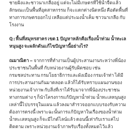
ชายฝั่งและชาวนาเกลืออยู่ แต่จะไม่มีเกษตรที่ใช้น้ำจืดแล้ว
ลักษณะเป็นพื้นที่อุตสาหกรรม ก็จะแตกต่างนิดหนึ่ง คือตัดพื้นที่
ทางการเกษตรออกไป เหลือแต่ประมงน้ำเค็ม ชาวนาเกลือ กับ
โรงงาน
Q : พื้นที่สมุทรสาคร เขต 1 ปัญหาหลักคือเรื่องน้ำท่วม น้ำทะเล
หนุนสูง จะผลักดันแก้ไขปัญหานี้อย่างไร?
ณมาณิตา –
จากการที่ทำงานเป็นผู้ประสานงานระหว่างพี่น้อง
ประชาชนในพื้นที่ กับหน่วยงานผู้รับผิดชอบ เช่น
กรมชลประทาน กรมโยธาธิการและผังเมือง กรมเจ้าท่า ได้มี
การประสานงานกันมาตลอด แล้วก็ได้รับทราบแผนงานของ
หน่วยงานเจ้าภาพ กับสิ่งที่เราได้รับมาจากพี่น้องประชาชน
ทางกรมต่าง ๆ ก็นำโครงการแก้ปัญหาน้ำท่วม น้ำทะเลหนุนสูง
เหล่านี้ไปบรรจุในแผน แล้วลงมาสำรวจออกแบบรองรับความ
ต้องการตรงนี้ เพราะฉะนั้นการแก้ปัญหาในเรื่องของน้ำท่วม
น้ำทะเลหนุนสูง ก็จะมีไกด์ไลน์แล้ว ตอนนี้เท่ากับเราแค่ไป
ติดตาม เพราะหน่วยงานเจ้าภาพรับเรื่องทั้งหมดไว้แล้ว