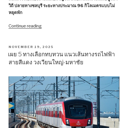
วิถี ปลายทางชลบุรี ระยะทางประมาณ 96 กิโลเมตรแบบไม่
หยุดพัก
Continue reading
“จาก
มหาชัย
ไป
ชลบุรี
POSTED
NOVEMBER 19, 2025
ON
ถ้า
เผย 5 ทางเลือกทบทวน แนวเส้นทางรถไฟฟ้า
รถ
สายสีแดง วงเวียนใหญ่-มหาชัย
ไม่
ติด
ชั่วโมง
ครึ่ง
ถึง
(ชม
คลิป)”