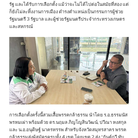
รัฐ และได้รับการเลือกตั้ง แม้ว่าจะไม่ได้ไปต่อในสมัยที่สอง แต่
ก็ยังไม่ละทิ้งงานการเมือง ดำรงตำแหน่งเป็นกรรมการผู้ช่วย
รัฐมนตรี 3 รัฐบาล และผู้ช่วยรัฐมนตรีประจำกระทรวงเกษตร
และสหกรณ์
การเลือกตั้งครั้งนี้สวมเสื้อพรรคกล้าธรรม นำโดย ร.อ.ธรรมนัส
พรหมเผ่า พร้อมด้วย ดร.นฤมล ภิญโญสินวัฒน์, ปวีณา หงสกุล
และ น.อ.อนุดิษฐ์ นาครทรรพ สำหรับจังหวัดสมุทรสาคร พรรค
กล้าธรรมส่งผู้สมัครครบทั้ง 4 เขต โดยเขต 2 ส่ง “กันต์กวี ทับ