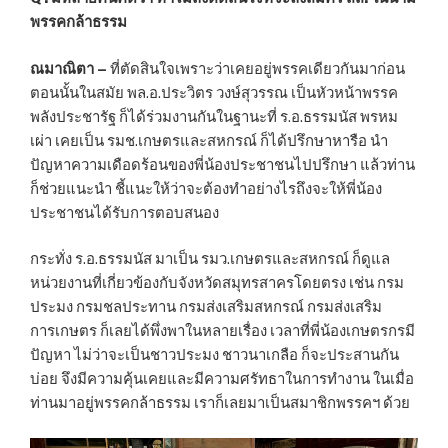
พรรคกล้าธรรม
ณมาณิตา –
ที่ตัดสินใจเพราะว่าเคยอยู่พรรคเดียวกันมาก่อน
ตอนนั้นในสมัย พล.อ.ประวิตร วงษ์สุวรรณ เป็นหัวหน้าพรรค
พลังประชารัฐ ก็ได้ร่วมงานกันในฐานะที่ ร.อ.ธรรมนัส พรหม
เผ่า เคยเป็น รมช.เกษตรและสหกรณ์ ก็ได้ปรึกษาหารือ นำ
ปัญหาความเดือดร้อนของพี่น้องประชาชนไปปรึกษา แล้วท่าน
ก็ช่วยแนะนำ ชี้แนะให้ว่าจะต้องทำอย่างไรถึงจะให้พี่น้อง
ประชาชนได้รับการตอบสนอง
กระทั่ง ร.อ.ธรรมนัส มาเป็น รมว.เกษตรและสหกรณ์ ก็ดูแล
หน่วยงานที่เกี่ยวข้องกับจังหวัดสมุทรสาครโดยตรง เช่น กรม
ประมง กรมชลประทาน กรมส่งเสริมสหกรณ์ กรมส่งเสริม
การเกษตร ก็เลยได้พึ่งพาในหลายเรื่อง เวลาที่พี่น้องเกษตรกรมี
ปัญหา ไม่ว่าจะเป็นชาวประมง ชาวนาเกลือ ก็จะประสานกัน
บ่อย จึงมีความคุ้นเคยและมีความศรัทธาในการทำงาน ในเมื่อ
ท่านมาอยู่พรรคกล้าธรรม เราก็เลยมาเป็นสมาชิกพรรคฯ ด้วย