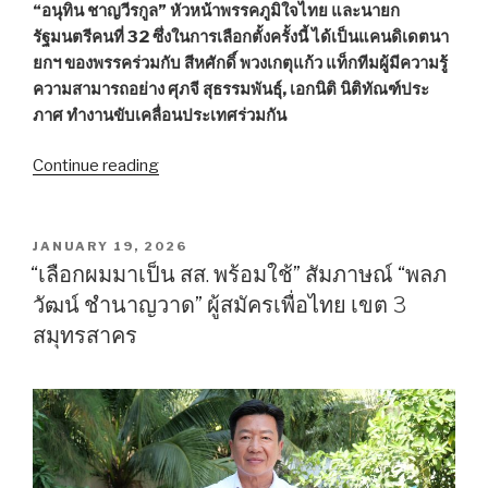
“อนุทิน ชาญวีรกูล” หัวหน้าพรรคภูมิใจไทย และนายก
รัฐมนตรีคนที่ 32 ซึ่งในการเลือกตั้งครั้งนี้ ได้เป็นแคนดิเดตนา
ยกฯ ของพรรคร่วมกับ สีหศักดิ์ พวงเกตุแก้ว แท็กทีมผู้มีความรู้
ความสามารถอย่าง ศุภจี สุธรรมพันธุ์
, เอกนิติ นิติทัณฑ์ประ
ภาศ ทำงานขับเคลื่อนประเทศร่วมกัน
Continue reading
“จาก
หนุ่ม
วิศวะ
สู่
POSTED
JANUARY 19, 2026
ON
ถนน
“เลือกผมมาเป็น สส. พร้อมใช้” สัมภาษณ์ “พลภ
การเมือง
วัฒน์ ชำนาญวาด” ผู้สมัครเพื่อไทย เขต 3
เปิด
สมุทรสาคร
ใจ
“พีท
ธน
ชิต”
ผู้
สมัคร