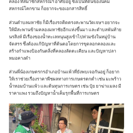
คลอง ที่สมาชิกสหกรณ์ฯ อาศัยอยู่ ซึ่งเป็นที่ดินของนิคม
สหกรณ์โคกขาม ก็อยากจะขอเอกสารสิทธิ์
ส่วนตำบลมหาชัย ก็มีเรื่องรถติดตรงสะพานวัดเจษฯ อยากจะ
ให้มีสะพานข้ามคลองมหาชัยอีกแห่งขึ้นมา และตำบลพันท้าย
นรสิงห์ มีเรื่องของน้ำทะเลหนุนสูงเข้าไปท่วมขังในหมู่บ้าน
จัดสรร ซึ่งต้องแก้ปัญหาที่ต้นตอโดยการขุดลอกคลองและ
สร้างกำแพงป้องกันตลิ่งที่คลองลัดตะเคียน และปัญหาปลา
หมอคางดำ
ส่วนพี่น้องเกษตรกรอำเภอบ้านแพ้วที่ยังพบเจอกันอยู่ ก็อยาก
ให้เราช่วยเรื่องราคาพืชผลทางการเกษตรตกต่ำ เช่น มะพร้าว
น้ำหอมบ้านแพ้ว และต้นทุนการเกษตร เช่น ปุ๋ย ยาฆ่าแมลง มี
ราคาแพง รวมถึงปัญหาน้ำเค็มรุกพื้นที่การเกษตร