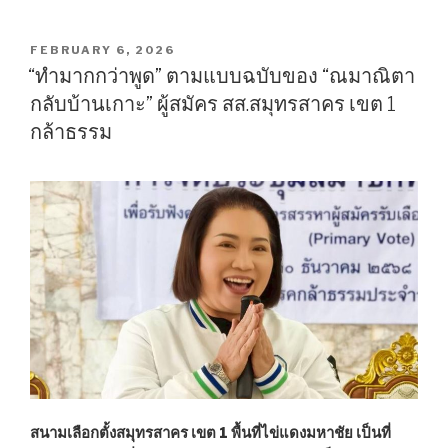
ยก
ระดับ
พระราม
POSTED
FEBRUARY 6, 2026
ON
ที่
“ทำมากกว่าพูด” ตามแบบฉบับของ “ณมาณิตา
2
กลับบ้านเกาะ” ผู้สมัคร สส.สมุทรสาคร เขต 1
ชะงัก
กล้าธรรม
ตอน
7
อุบัติเหตุ
ใหญ่
การ
ทาง
พิเศษฯ
ควร
เปิด
ถึง
วัด
ยายร่ม”
สนามเลือกตั้งสมุทรสาคร เขต 1 พื้นที่ไข่แดงมหาชัย เป็นที่