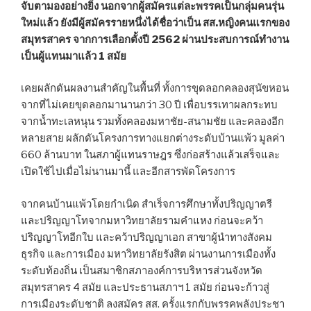
จับตามองอย่างยิ่ง นอกจากผู้สมัครแต่ละพรรคเป็นกลุ่มคนรุ่น
ใหม่แล้ว ยังมีผู้สมัครรายหนึ่งได้ชื่อว่าเป็น สส.หญิงคนแรกของ
สมุทรสาคร จากการเลือกตั้งปี 2562 ผ่านประสบการณ์ทำงาน
เป็นผู้แทนมาแล้ว 1 สมัย
เคยผลักดันผลงานสำคัญในพื้นที่ ทั้งการขุดลอกคลองสุนัขหอน
จากที่ไม่เคยขุดลอกมานานกว่า 30 ปี เพื่อบรรเทาผลกระทบ
จากน้ำทะเลหนุน รวมทั้งคลองมหาชัย-สนามชัย และคลองอีก
หลายสาย ผลักดันโครงการทางแยกต่างระดับบ้านแพ้ว มูลค่า
660 ล้านบาท ในสภาผู้แทนราษฎร ซึ่งก่อสร้างแล้วเสร็จและ
เปิดใช้ไปเมื่อไม่นานมานี้ และอีกสารพัดโครงการ
จากคนบ้านแพ้วโดยกำเนิด สำเร็จการศึกษาทั้งปริญญาตรี
และปริญญาโทจากมหาวิทยาลัยรามคำแหง ก่อนจะคว้า
ปริญญาโทอีกใบ และคว้าปริญญาเอก สาขาผู้นำทางสังคม
ธุรกิจ และการเมือง มหาวิทยาลัยรังสิต ผ่านงานการเมืองทั้ง
ระดับท้องถิ่น เป็นสมาชิกสภาองค์การบริหารส่วนจังหวัด
สมุทรสาคร 4 สมัย และประธานสภาฯ 1 สมัย ก่อนจะก้าวสู่
การเมืองระดับชาติ ลงสมัคร สส. ครั้งแรกกับพรรคพลังประชา