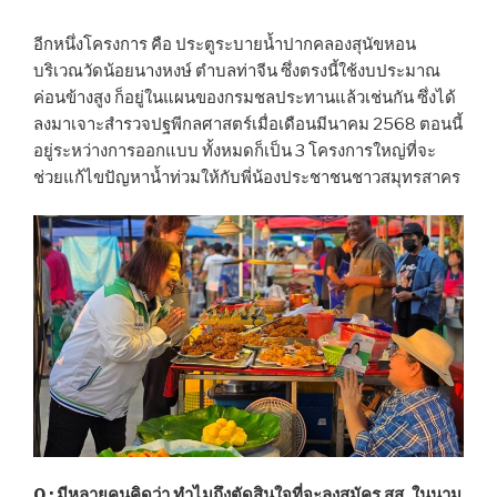
อีกหนึ่งโครงการ คือ ประตูระบายน้ำปากคลองสุนัขหอน
บริเวณวัดน้อยนางหงษ์ ตำบลท่าจีน ซึ่งตรงนี้ใช้งบประมาณ
ค่อนข้างสูง ก็อยู่ในแผนของกรมชลประทานแล้วเช่นกัน ซึ่งได้
ลงมาเจาะสำรวจปฐพีกลศาสตร์เมื่อเดือนมีนาคม 2568 ตอนนี้
อยู่ระหว่างการออกแบบ ทั้งหมดก็เป็น 3 โครงการใหญ่ที่จะ
ช่วยแก้ไขปัญหาน้ำท่วมให้กับพี่น้องประชาชนชาวสมุทรสาคร
Q : มีหลายคนคิดว่า ทำไมถึงตัดสินใจที่จะลงสมัคร สส. ในนาม