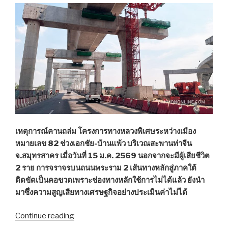
รถ
จาก
กระทุ่มแบน
ขึ้น
ไม่
ได้”
เหตุการณ์คานถล่ม โครงการทางหลวงพิเศษระหว่างเมือง
หมายเลข 82 ช่วงเอกชัย-บ้านแพ้ว บริเวณสะพานท่าจีน
จ.สมุทรสาคร เมื่อวันที่ 15 ม.ค. 2569 นอกจากจะมีผู้เสียชีวิต
2 ราย การจราจรบนถนนพระราม 2 เส้นทางหลักสู่ภาคใต้
ติดขัดเป็นคอขวดเพราะช่องทางหลักใช้การไม่ได้แล้ว ยังนำ
มาซึ่งความสูญเสียทางเศรษฐกิจอย่างประเมินค่าไม่ได้
Continue reading
“ทาง