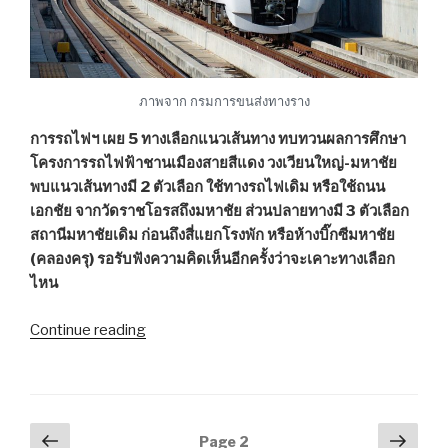
ภาพจาก กรมการขนส่งทางราง
การรถไฟฯ เผย 5 ทางเลือกแนวเส้นทาง ทบทวนผลการศึกษา
โครงการรถไฟฟ้าชานเมืองสายสีแดง วงเวียนใหญ่-มหาชัย
พบแนวเส้นทางมี 2 ตัวเลือก ใช้ทางรถไฟเดิม หรือใช้ถนน
เอกชัย จากวัดราชโอรสถึงมหาชัย ส่วนปลายทางมี 3 ตัวเลือก
สถานีมหาชัยเดิม ก่อนถึงสี่แยกโรงพัก หรือห้างบิ๊กซีมหาชัย
(คลองครุ) รอรับฟังความคิดเห็นอีกครั้งว่าจะเคาะทางเลือก
ไหน
Continue reading
“เผย
5
ทาง
เลือก
ทบทวน
Posts
Previous
Next
Page
2