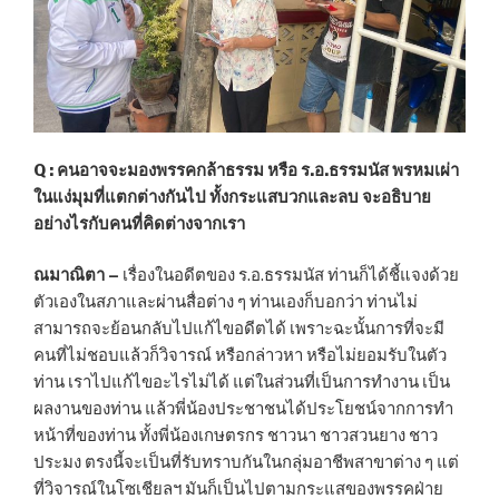
Q :
คนอาจจะมองพรรคกล้าธรรม หรือ ร.อ.ธรรมนัส พรหมเผ่า
ในแง่มุมที่แตกต่างกันไป ทั้งกระแสบวกและลบ จะอธิบาย
อย่างไรกับคนที่คิดต่างจากเรา
ณมาณิตา –
เรื่องในอดีตของ ร.อ.ธรรมนัส ท่านก็ได้ชี้แจงด้วย
ตัวเองในสภาและผ่านสื่อต่าง ๆ ท่านเองก็บอกว่า ท่านไม่
สามารถจะย้อนกลับไปแก้ไขอดีตได้ เพราะฉะนั้นการที่จะมี
คนที่ไม่ชอบแล้วก็วิจารณ์ หรือกล่าวหา หรือไม่ยอมรับในตัว
ท่าน เราไปแก้ไขอะไรไม่ได้ แต่ในส่วนที่เป็นการทำงาน เป็น
ผลงานของท่าน แล้วพี่น้องประชาชนได้ประโยชน์จากการทำ
หน้าที่ของท่าน ทั้งพี่น้องเกษตรกร ชาวนา ชาวสวนยาง ชาว
ประมง ตรงนี้จะเป็นที่รับทราบกันในกลุ่มอาชีพสาขาต่าง ๆ แต่
ที่วิจารณ์ในโซเชียลฯ มันก็เป็นไปตามกระแสของพรรคฝ่าย