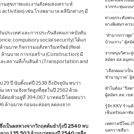
มด้านสุขภาพและงานสังคมสงเคราะห์
จากกระทุ่มแบนขึ
ctivities) เช่น โรงพยาบาล คลีนิกต่างๆ มี
ทางยกระดับพระรา
ทางพิเศษฯ ควรเป
กันประเทศ และการประกันสังคมภาคบังคับ
“ทำมากกว่าพูด
ence; compulsory social security) ได้แก่
บ้านเกาะ” ผู้ส
 ล้านบาท กิจกรรมอสังหาริมทรัพย์ (Real
จากหนุ่มวิศวะสู่
29 ล้านบาท การก่อสร้าง (Construction) มี
สมัคร สส.สมุทร
ละสถานที่เก็บสินค้า (Transportation and
“เลือกผมมาเป็น 
ชำนาญวาด” ผู้ส
9 ปี นับตั้งแต่ปี 2538 ถึงปัจจุบัน พบว่า
ทำไมต้อง “รีสตา
มวลรวมจังหวัดสูงที่สุดในปี 2562 ด้วย
ผู้สมัคร สส. เขต
้ต่อหัวอยู่ที่ 394,067 บาทต่อปี โดยพบว่า
796 ล้านบาท ก่อนจะค่อยๆ ลดลงจาก
รู้จัก KKV ร้าน
เซ็นทรัลมหาชัย
เทศกาลปีใหม่ 2
41 ซึ่งเป็นผลพวงจากวิกฤตต้มยำกุ้งปี 2540 พบ
นครราชสีมา
งจาก 135,503 ล้านบาทของปี 2540 เหลือ