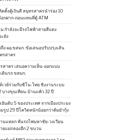
ดตั้งตู้เงินดี สมุทรสาครนำร่อง 10
ือกฝาก-ถอนแทนที่ตู้ ATM
 กำลังจะมีรถไฟฟ้าสายสีแดง
ะยัง
ถึง ผอ.ขสมก. ข้อเสนอปรับปรุงเส้น
มุทรสาคร
ทรสาคร เสนอความเห็น-ออกแบบ
งเดินรถ ขสมก.
เวย์ร่วมกับซิโน-ไทย ชิงงานระบบ
 บางขุนเทียน-บ้านแพ้ว 32 ปี
อันดับ 5 ของประเทศ จากเมืองประมง
็มรูป 29 ปีโควิดหนักน้อยกว่าต้มยำกุ้ง
านแหลก หั่นรถไฟมหาชัย-วงเวียน
สายแม่กลองอีก 2 ขบวน
ตอร์เวย์ M82 ด่านสมุทรสาคร 1 รถ