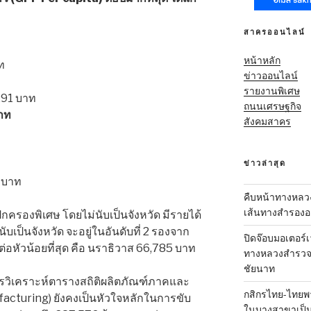
สาครออนไลน์
หน้าหลัก
ท
ข่าวออนไลน์
รายงานพิเศษ
291 บาท
ถนนเศรษฐกิจ
าท
สังคมสาคร
ข่าวล่าสุด
 บาท
คืบหน้าทางหลว
เส้นทางสำรองออ
กครองพิเศษ โดยไม่นับเป็นจังหวัด มีรายได้
ับเป็นจังหวัด จะอยู่ในอันดับที่ 2 รองจาก
ปิดจ๊อบมอเตอร์เ
ยต่อหัวน้อยที่สุด คือ นราธิวาส 66,785 บาท
ทางหลวงสำรวจเ
ชัยนาท
รวิเคราะห์ตารางสถิติผลิตภัณฑ์ภาคและ
กสิกรไทย-ไทยพา
facturing) ยังคงเป็นหัวใจหลักในการขับ
ในบางสาขาเป็