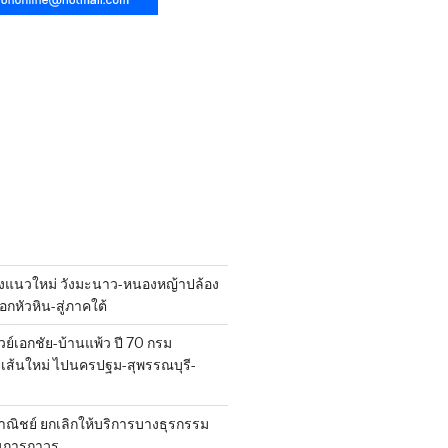
งแนวใหม่ วังมะนาว-หนองหญ้าปล้อง
กหัวหิน-สู่ภาคใต้
วย์เอกชัย-บ้านแพ้ว ปี 70 กรม
ส้นใหม่ ไปนครปฐม-สุพรรณบุรี-
ณิชย์ ยกเลิกให้บริการบางธุรกรรม
นการถาวร