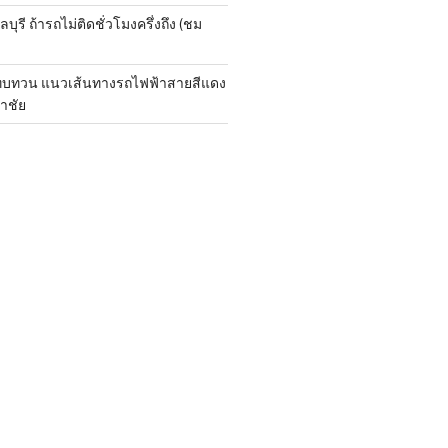
ุรี ถ้ารถไม่ติดชั่วโมงครึ่งถึง (ชม
กทบทวน แนวเส้นทางรถไฟฟ้าสายสีแดง
าชัย