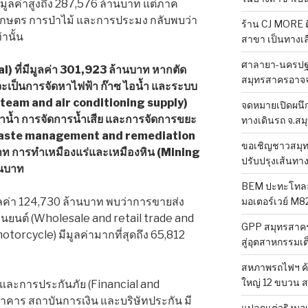
ีมูลค่าสูงถึง 287,576 ล้านบาท แต่ภาค
รเกษตร การป่าไม้ และการประมง กลับพบว่า
ร้าน CJ MORE ติ
านั้น
สาขา เป็นทางเล
ศาลายา-นครปฐม
) ที่มีมูลค่า 301,923 ล้านบาท หากตัด
สมุทรสาครอาจจ
ะเป็นการจัดหาไฟฟ้า ก๊าซ ไอน้ำ และระบบ
 steam and air conditioning supply)
จดหมายเปิดผนึก
าน้ำ การจัดการน้ำเสีย และการจัดการขยะ
ทางเดินรถ จ.ส
waste management and remediation
ขอเชิญชาวสมุ
บาท การทำเหมืองแร่และเหมืองหิน (Mining
ปรับปรุงเส้นทา
านบาท
BEM ปะทะโทลล์
มอเตอร์เวย์ M82
มูลค่า 124,730 ล้านบาท พบว่าการขายส่ง
นต์ (Wholesale and retail trade and
GPP สมุทรสาคร
torcycle) มีมูลค่ามากที่สุดถึง 65,812
สู่อุตสาหกรรมเต
สหภาพรถไฟฯ ค้
ใหญ่ 12 ขบวน 
และการประกันภัย (Financial and
ธนาคาร สถาบันการเงิน และบริษัทประกัน มี
แปลกแต่จริงมอเ