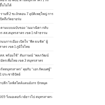
้นไม่ได้
มที่ 2 ชะงักตอน 7 อุบัติเหตุใหญ่ การ
ิดถึงวัดยายร่ม
” ตามแบบฉบับของ “ณมาณิตา กลับ
มัคร สส.สมุทรสาคร เขต 1 กล้าธรรม
ถนนการเมือง เปิดใจ “พีท ธนชิต” ผู้
สาคร เขต 1 ภูมิใจไทย
สส. พร้อมใช้” สัมภาษณ์ “พลภวัฒน์
มัครเพื่อไทย เขต 3 สมุทรสาคร
ร์ทสมุทรสาคร” คุยกับ “เอก ภัคเมศฐ์”
 1 ประชาธิปัตย์
ค้าปลีก ไลฟ์สไตล์แดนมังกร ปักหมุด
569 วิ่งมอเตอร์เวย์ยาวไป สมุทรสาคร-