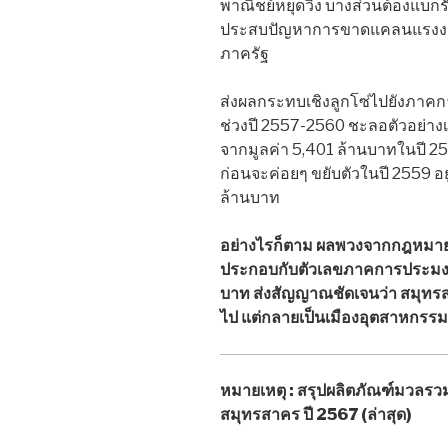
พาณิชย์หยุดวิ่ง บางส่วนต้องแบ
ประสบปัญหาการขาดแคลนแรงงาน
ภาครัฐ
ส่งผลกระทบเชิงลูกโซ่ไปยังภาคก
ช่วงปี 2557-2560 ชะลอตัวอย่างเ
จากมูลค่า 5,401 ล้านบาทในปี 2
ก่อนจะค่อยๆ ขยับตัวในปี 2559 อยู่
ล้านบาท
อย่างไรก็ตาม ผลพวงจากกฎหมายท
ประกอบกับตัวเลขภาคการประมงที่ไ
บาท ส่งสัญญาณชัดเจนว่า สมุทรส
ไป แต่กลายเป็นเมืองอุตสาหกรรม
หมายเหตุ : สรุปผลิตภัณฑ์มวลรวม
สมุทรสาคร ปี 2567 (ล่าสุด)