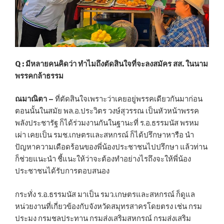
Q : มีหลายคนคิดว่า ทำไมถึงตัดสินใจที่จะลงสมัคร สส. ในนาม
พรรคกล้าธรรม
ณมาณิตา –
ที่ตัดสินใจเพราะว่าเคยอยู่พรรคเดียวกันมาก่อน
ตอนนั้นในสมัย พล.อ.ประวิตร วงษ์สุวรรณ เป็นหัวหน้าพรรค
พลังประชารัฐ ก็ได้ร่วมงานกันในฐานะที่ ร.อ.ธรรมนัส พรหม
เผ่า เคยเป็น รมช.เกษตรและสหกรณ์ ก็ได้ปรึกษาหารือ นำ
ปัญหาความเดือดร้อนของพี่น้องประชาชนไปปรึกษา แล้วท่าน
ก็ช่วยแนะนำ ชี้แนะให้ว่าจะต้องทำอย่างไรถึงจะให้พี่น้อง
ประชาชนได้รับการตอบสนอง
กระทั่ง ร.อ.ธรรมนัส มาเป็น รมว.เกษตรและสหกรณ์ ก็ดูแล
หน่วยงานที่เกี่ยวข้องกับจังหวัดสมุทรสาครโดยตรง เช่น กรม
ประมง กรมชลประทาน กรมส่งเสริมสหกรณ์ กรมส่งเสริม