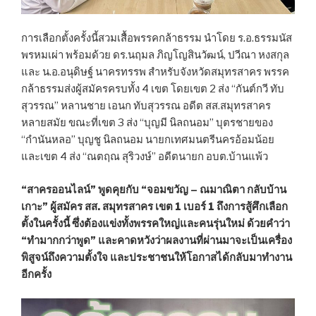
การเลือกตั้งครั้งนี้สวมเสื้อพรรคกล้าธรรม นำโดย ร.อ.ธรรมนัส
พรหมเผ่า พร้อมด้วย ดร.นฤมล ภิญโญสินวัฒน์, ปวีณา หงสกุล
และ น.อ.อนุดิษฐ์ นาครทรรพ สำหรับจังหวัดสมุทรสาคร พรรค
กล้าธรรมส่งผู้สมัครครบทั้ง 4 เขต โดยเขต 2 ส่ง “กันต์กวี ทับ
สุวรรณ” หลานชาย เอนก ทับสุวรรณ อดีต สส.สมุทรสาคร
หลายสมัย ขณะที่เขต 3 ส่ง “บุญมี นิลถนอม” บุตรชายของ
“กำนันหลอ” บุญชู นิลถนอม นายกเทศมนตรีนครอ้อมน้อย
และเขต 4 ส่ง “ณตฤณ สุริวงษ์” อดีตนายก อบต.บ้านแพ้ว
“สาครออนไลน์” พูดคุยกับ “จอมขวัญ – ณมาณิตา กลับบ้าน
เกาะ” ผู้สมัคร สส. สมุทรสาคร เขต 1 เบอร์ 1 ถึงการสู้ศึกเลือก
ตั้งในครั้งนี้ ซึ่งต้องแข่งทั้งพรรคใหญ่และคนรุ่นใหม่ ด้วยคำว่า
“ทำมากกว่าพูด” และคาดหวังว่าผลงานที่ผ่านมาจะเป็นเครื่อง
พิสูจน์ถึงความตั้งใจ และประชาชนให้โอกาสได้กลับมาทำงาน
อีกครั้ง