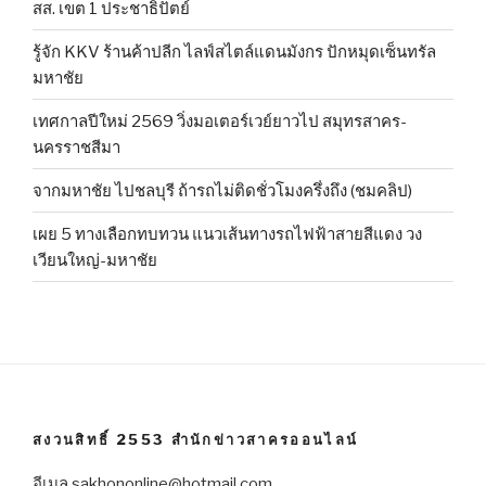
สส. เขต 1 ประชาธิปัตย์
รู้จัก KKV ร้านค้าปลีก ไลฟ์สไตล์แดนมังกร ปักหมุดเซ็นทรัล
มหาชัย
เทศกาลปีใหม่ 2569 วิ่งมอเตอร์เวย์ยาวไป สมุทรสาคร-
นครราชสีมา
จากมหาชัย ไปชลบุรี ถ้ารถไม่ติดชั่วโมงครึ่งถึง (ชมคลิป)
เผย 5 ทางเลือกทบทวน แนวเส้นทางรถไฟฟ้าสายสีแดง วง
เวียนใหญ่-มหาชัย
สงวนสิทธิ์ 2553 สำนักข่าวสาครออนไลน์
อีเมล sakhononline@hotmail.com