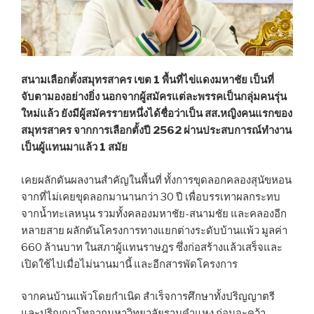
สนามเลือกตั้งสมุทรสาคร เขต 1 พื้นที่ไข่แดงมหาชัย เป็นที่
จับตามองอย่างยิ่ง นอกจากผู้สมัครแต่ละพรรคเป็นกลุ่มคนรุ่น
ใหม่แล้ว ยังมีผู้สมัครรายหนึ่งได้ชื่อว่าเป็น สส.หญิงคนแรกของ
สมุทรสาคร จากการเลือกตั้งปี 2562 ผ่านประสบการณ์ทำงาน
เป็นผู้แทนมาแล้ว 1 สมัย
เคยผลักดันผลงานสำคัญในพื้นที่ ทั้งการขุดลอกคลองสุนัขหอน
จากที่ไม่เคยขุดลอกมานานกว่า 30 ปี เพื่อบรรเทาผลกระทบ
จากน้ำทะเลหนุน รวมทั้งคลองมหาชัย-สนามชัย และคลองอีก
หลายสาย ผลักดันโครงการทางแยกต่างระดับบ้านแพ้ว มูลค่า
660 ล้านบาท ในสภาผู้แทนราษฎร ซึ่งก่อสร้างแล้วเสร็จและ
เปิดใช้ไปเมื่อไม่นานมานี้ และอีกสารพัดโครงการ
จากคนบ้านแพ้วโดยกำเนิด สำเร็จการศึกษาทั้งปริญญาตรี
และปริญญาโทจากมหาวิทยาลัยรามคำแหง ก่อนจะคว้า