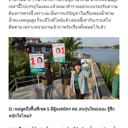
เหล่านี้ไปบรรจุในแผน แล้วลงมาสำรวจออกแบบรองรับความ
ต้องการตรงนี้ เพราะฉะนั้นการแก้ปัญหาในเรื่องของน้ำท่วม
น้ำทะเลหนุนสูง ก็จะมีไกด์ไลน์แล้ว ตอนนี้เท่ากับเราแค่ไป
ติดตาม เพราะหน่วยงานเจ้าภาพรับเรื่องทั้งหมดไว้แล้ว
Q : พอพูดถึงพื้นที่เขต 1 มีผู้ลงสมัคร สส. คนรุ่นใหม่เยอะ รู้สึก
หนักใจไหม?