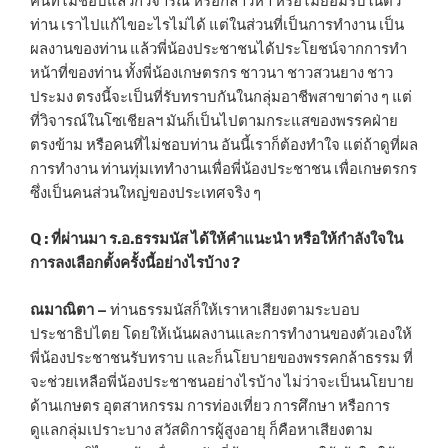
คนที่ไม่ชอบแล้วก็วิจารณ์ หรือกล่าวหา หรือไม่ยอมรับในตัว
ท่าน เราไปแก้ไขอะไรไม่ได้ แต่ในส่วนที่เป็นการทำงาน เป็น
ผลงานของท่าน แล้วพี่น้องประชาชนได้ประโยชน์จากการทำ
หน้าที่ของท่าน ทั้งพี่น้องเกษตรกร ชาวนา ชาวสวนยาง ชาว
ประมง ตรงนี้จะเป็นที่รับทราบกันในกลุ่มอาชีพสาขาต่าง ๆ แต่
ที่วิจารณ์ในโซเชียลฯ มันก็เป็นไปตามกระแสของพรรคฝ่าย
ตรงข้าม หรือคนที่ไม่ชอบท่าน อันนี้เราก็ต้องทำใจ แต่ถ้าดูที่ผล
การทำงาน ท่านทุ่มเททำงานเพื่อพี่น้องประชาชน เพื่อเกษตรกร
ซึ่งเป็นคนส่วนใหญ่ของประเทศจริง ๆ
Q :
ที่ผ่านมา ร.อ.ธรรมนัส ได้ให้คำแนะนำ หรือให้กำลังใจใน
การลงเลือกตั้งครั้งนี้อย่างไรบ้าง
?
ณมาณิตา –
ท่านธรรมนัสก็ให้เราหาเสียงตามระบอบ
ประชาธิปไตย โดยให้เน้นผลงานและการทำงานของตัวเองให้
พี่น้องประชาชนรับทราบ และก็นโยบายของพรรคกล้าธรรม ที่
จะช่วยเหลือพี่น้องประชาชนอย่างไรบ้าง ไม่ว่าจะเป็นนโยบาย
ด้านเกษตร อุตสาหกรรม การท่องเที่ยว การศึกษา หรือการ
ดูแลกลุ่มเปราะบาง สวัสดิการผู้สูงอายุ ก็คือหาเสียงตาม