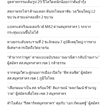
อุตสาหกรรมเต็มรูป 29 ปีโควิดหนักน้อยกว่าต้มยำกุ้ง
สหภาพรถไฟฯ ค้านแหลก หั่นรถไฟมหาชัย-วงเวียนใหญ่ 12
ขบวน สายแม่กลองอีก 2 ขบวน
แปลกแต่จริงมอเตอร์เวย์ M82 ด่านสมุทรสาคร 1 รถจาก
กระทุ่มแบนขึ้นไม่ได้
ทางยกระดับพระรามที่ 2 ชะงักตอน 7 อุบัติเหตุใหญ่ การทาง
พิเศษฯ ควรเปิดถึงวัดยายร่ม
“ทำมากกว่าพูด” ตามแบบฉบับของ “ณมาณิตา กลับบ้านเกาะ”
ผู้สมัคร สส.สมุทรสาคร เขต 1 กล้าธรรม
จากหนุ่มวิศวะสู่ถนนการเมือง เปิดใจ “พีท ธนชิต” ผู้สมัคร
สส.สมุทรสาคร เขต 1 ภูมิใจไทย
“เลือกผมมาเป็น สส. พร้อมใช้” สัมภาษณ์ “พลภวัฒน์ ชำนาญ
วาด” ผู้สมัครเพื่อไทย เขต 3 สมุทรสาคร
ทำไมต้อง “รีสตาร์ทสมุทรสาคร” คุยกับ “เอก ภัคเมศฐ์” ผู้สมัคร