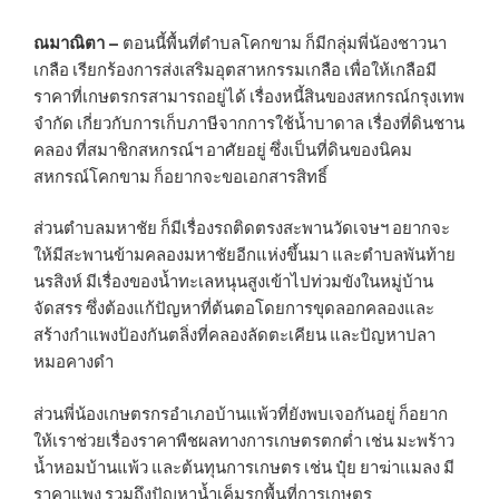
ณมาณิตา –
ตอนนี้พื้นที่ตำบลโคกขาม ก็มีกลุ่มพี่น้องชาวนา
เกลือ เรียกร้องการส่งเสริมอุตสาหกรรมเกลือ เพื่อให้เกลือมี
ราคาที่เกษตรกรสามารถอยู่ได้ เรื่องหนี้สินของสหกรณ์กรุงเทพ
จำกัด เกี่ยวกับการเก็บภาษีจากการใช้น้ำบาดาล เรื่องที่ดินชาน
คลอง ที่สมาชิกสหกรณ์ฯ อาศัยอยู่ ซึ่งเป็นที่ดินของนิคม
สหกรณ์โคกขาม ก็อยากจะขอเอกสารสิทธิ์
ส่วนตำบลมหาชัย ก็มีเรื่องรถติดตรงสะพานวัดเจษฯ อยากจะ
ให้มีสะพานข้ามคลองมหาชัยอีกแห่งขึ้นมา และตำบลพันท้าย
นรสิงห์ มีเรื่องของน้ำทะเลหนุนสูงเข้าไปท่วมขังในหมู่บ้าน
จัดสรร ซึ่งต้องแก้ปัญหาที่ต้นตอโดยการขุดลอกคลองและ
สร้างกำแพงป้องกันตลิ่งที่คลองลัดตะเคียน และปัญหาปลา
หมอคางดำ
ส่วนพี่น้องเกษตรกรอำเภอบ้านแพ้วที่ยังพบเจอกันอยู่ ก็อยาก
ให้เราช่วยเรื่องราคาพืชผลทางการเกษตรตกต่ำ เช่น มะพร้าว
น้ำหอมบ้านแพ้ว และต้นทุนการเกษตร เช่น ปุ๋ย ยาฆ่าแมลง มี
ราคาแพง รวมถึงปัญหาน้ำเค็มรุกพื้นที่การเกษตร