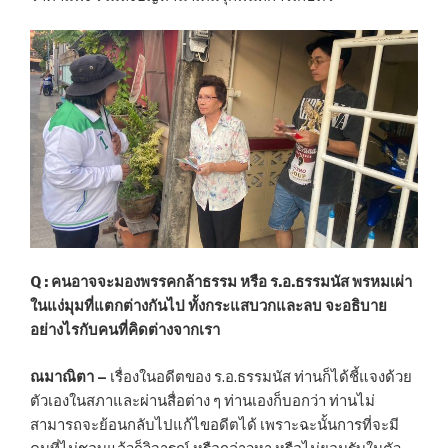
Q :
คนอาจจะมองพรรคกล้าธรรม หรือ ร.อ.ธรรมนัส พรหมเผ่า
ในแง่มุมที่แตกต่างกันไป ทั้งกระแสบวกและลบ จะอธิบาย
อย่างไรกับคนที่คิดต่างจากเรา
ณมาณิตา –
เรื่องในอดีตของ ร.อ.ธรรมนัส ท่านก็ได้ชี้แจงด้วย
ตัวเองในสภาและผ่านสื่อต่าง ๆ ท่านเองก็บอกว่า ท่านไม่
สามารถจะย้อนกลับไปแก้ไขอดีตได้ เพราะฉะนั้นการที่จะมี