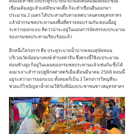
คลองมหาชัย ถึงประตูระบายน้ำแก้มลิงทั้งสองฝั่งคลอง ซึ่งมี
เขื่อนเดิมอยู่แล้วแต่มีขนาดเตี้ย ก็จะทำเขื่อนยื่นออกมา
ประมาณ 2 เมตร ได้ประสานกับทางเทศบาลนครสมุทรสาคร
แล้วนำกรมชลประทานลงพื้นที่ตรวจสอบร่วมกัน ตอนนี้อยู่
ระหว่างออกแบบ คิดว่าน่าจะอยู่ในแผนการจัดสรรงบประมาณ
ของกรมชลประทานเรียบร้อยแล้ว
อีกหนึ่งโครงการ คือ ประตูระบายน้ำปากคลองสุนัขหอน
บริเวณวัดน้อยนางหงษ์ ตำบลท่าจีน ซึ่งตรงนี้ใช้งบประมาณ
ค่อนข้างสูง ก็อยู่ในแผนของกรมชลประทานแล้วเช่นกัน ซึ่งได้
ลงมาเจาะสำรวจปฐพีกลศาสตร์เมื่อเดือนมีนาคม 2568 ตอนนี้
อยู่ระหว่างการออกแบบ ทั้งหมดก็เป็น 3 โครงการใหญ่ที่จะ
ช่วยแก้ไขปัญหาน้ำท่วมให้กับพี่น้องประชาชนชาวสมุทรสาคร