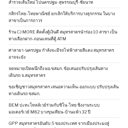
สำรวจเส้นใหม่ ไปนครปฐม-สุพรรณบุรี-ชัยนาท
กสิกรไทย-ไทยพาณิชย์ ยกเลิกให้บริการบางธุรกรรม ในบาง
สาขาเป็นการถาวร
ร้าน CJ MORE ติดตั้งตู้เงินดี สมุทรสาครนำร่อง 10 สาขา เป็น
ทางเลือกฝาก-ถอนแทนที่ตู้ ATM
ศาลายา-นครปฐม กำลังจะมีรถไฟฟ้าสายสีแดง สมุทรสาคร
อาจจะยัง
จดหมายเปิดผนึกถึง ผอ.ขสมก. ข้อเสนอปรับปรุงเส้นทาง
เดินรถ จ.สมุทรสาคร
ขอเชิญชาวสมุทรสาคร เสนอความเห็น-ออกแบบ ปรับปรุงเส้น
ทางเดินรถ ขสมก.
BEM ปะทะโทลล์เวย์ร่วมกับซิโน-ไทย ชิงงานระบบ
มอเตอร์เวย์ M82 บางขุนเทียน-บ้านแพ้ว 32 ปี
GPP สมุทรสาครอันดับ 5 ของประเทศ จากเมืองประมงสู่