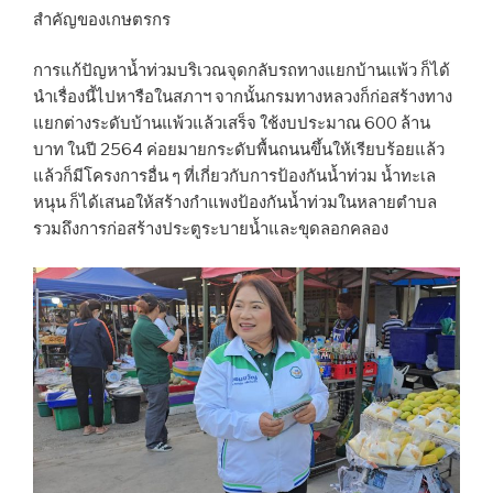
สำคัญของเกษตรกร
การแก้ปัญหาน้ำท่วมบริเวณจุดกลับรถทางแยกบ้านแพ้ว ก็ได้
นำเรื่องนี้ไปหารือในสภาฯ จากนั้นกรมทางหลวงก็ก่อสร้างทาง
แยกต่างระดับบ้านแพ้วแล้วเสร็จ ใช้งบประมาณ 600 ล้าน
บาท ในปี 2564 ค่อยมายกระดับพื้นถนนขึ้นให้เรียบร้อยแล้ว
แล้วก็มีโครงการอื่น ๆ ที่เกี่ยวกับการป้องกันน้ำท่วม น้ำทะเล
หนุน ก็ได้เสนอให้สร้างกำแพงป้องกันน้ำท่วมในหลายตำบล
รวมถึงการก่อสร้างประตูระบายน้ำและขุดลอกคลอง