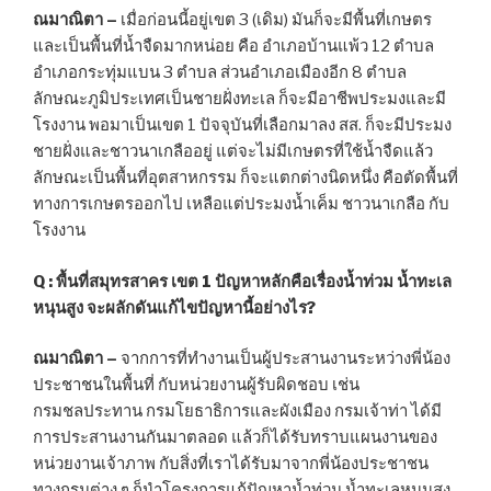
ณมาณิตา –
เมื่อก่อนนี้อยู่เขต 3 (เดิม) มันก็จะมีพื้นที่เกษตร
และเป็นพื้นที่น้ำจืดมากหน่อย คือ อำเภอบ้านแพ้ว 12 ตำบล
อำเภอกระทุ่มแบน 3 ตำบล ส่วนอำเภอเมืองอีก 8 ตำบล
ลักษณะภูมิประเทศเป็นชายฝั่งทะเล ก็จะมีอาชีพประมงและมี
โรงงาน พอมาเป็นเขต 1 ปัจจุบันที่เลือกมาลง สส. ก็จะมีประมง
ชายฝั่งและชาวนาเกลืออยู่ แต่จะไม่มีเกษตรที่ใช้น้ำจืดแล้ว
ลักษณะเป็นพื้นที่อุตสาหกรรม ก็จะแตกต่างนิดหนึ่ง คือตัดพื้นที่
ทางการเกษตรออกไป เหลือแต่ประมงน้ำเค็ม ชาวนาเกลือ กับ
โรงงาน
Q : พื้นที่สมุทรสาคร เขต 1 ปัญหาหลักคือเรื่องน้ำท่วม น้ำทะเล
หนุนสูง จะผลักดันแก้ไขปัญหานี้อย่างไร?
ณมาณิตา –
จากการที่ทำงานเป็นผู้ประสานงานระหว่างพี่น้อง
ประชาชนในพื้นที่ กับหน่วยงานผู้รับผิดชอบ เช่น
กรมชลประทาน กรมโยธาธิการและผังเมือง กรมเจ้าท่า ได้มี
การประสานงานกันมาตลอด แล้วก็ได้รับทราบแผนงานของ
หน่วยงานเจ้าภาพ กับสิ่งที่เราได้รับมาจากพี่น้องประชาชน
ทางกรมต่าง ๆ ก็นำโครงการแก้ปัญหาน้ำท่วม น้ำทะเลหนุนสูง