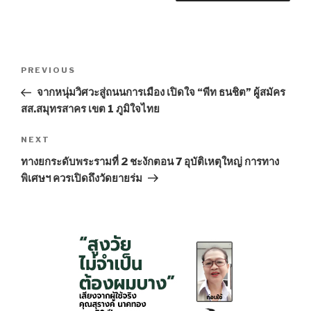
Post
PREVIOUS
Previous
navigation
Post
จากหนุ่มวิศวะสู่ถนนการเมือง เปิดใจ “พีท ธนชิต” ผู้สมัคร
สส.สมุทรสาคร เขต 1 ภูมิใจไทย
NEXT
Next
Post
ทางยกระดับพระรามที่ 2 ชะงักตอน 7 อุบัติเหตุใหญ่ การทาง
พิเศษฯ ควรเปิดถึงวัดยายร่ม