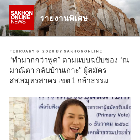
Skip
to
รายงานพิเศษ
content
POSTED
FEBRUARY 6, 2026
BY
SAKHONONLINE
ON
“ทำมากกว่าพูด” ตามแบบฉบับของ “ณ
มาณิตา กลับบ้านเกาะ” ผู้สมัคร
สส.สมุทรสาคร เขต 1 กล้าธรรม