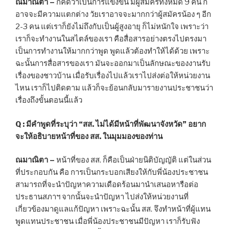
ณมาณิตา –
ก็คิดว่าเป็นการแข่งขัน มีผู้สมัครทั้งหมด 9 คน ก็
อาจจะมีความแตกต่าง วัยเราอาจจะมากกว่าผู้สมัครน้อง ๆ อีก
2-3 คน แต่เราก็ยังไม่ถึงกับเป็นผู้สูงอายุ ก็ไม่หนักใจ เพราะว่า
เราก็จะทำงานในสไตล์ของเรา คือสื่อสารอย่างตรงไปตรงมา
เป็นการทำงานให้มากกว่าพูด พูดแล้วต้องทำให้ได้ด้วย เพราะ
ฉะนั้นการสื่อสารของเรา มันจะออกมาเป็นลักษณะของงานรับ
เรื่องของชาวบ้าน เมื่อรับเรื่องไปแล้วเราไปส่งต่อให้หน่วยงาน
ไหน เราก็ไปติดตาม แล้วก็จะย้อนกลับมารายงานประชาชนว่า
เรื่องถึงขั้นตอนนี้แล้ว
Q : มีคำพูดที่ระบุว่า “สส. ไม่ได้มีหน้าที่พัฒนาจังหวัด” อยาก
จะให้อธิบายหน้าที่ของ สส. ในมุมมองของท่าน
ณมาณิตา –
หน้าที่ของ สส. ก็คือเป็นฝ่ายนิติบัญญัติ แต่ในส่วน
ที่ประกอบกัน คือ การเป็นกระบอกเสียงให้กับพี่น้องประชาชน
สามารถที่จะนำปัญหาความเดือดร้อนมานำเสนอหารือต่อ
ประธานสภาฯ จากนั้นจะนำปัญหา ไปส่งให้หน่วยงานที่
เกี่ยวข้องมาดูแลแก้ปัญหา เพราะฉะนั้น สส. จึงทำหน้าที่ผู้แทน
พูดแทนประชาชน เมื่อพี่น้องประชาชนมีปัญหา เราก็รับฟัง