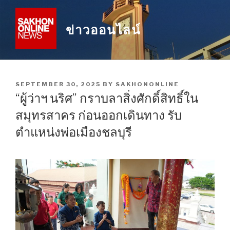
Skip
to
ข่าวออนไลน์
content
POSTED
SEPTEMBER 30, 2025
BY
SAKHONONLINE
ON
“ผู้ว่าฯ นริศ” กราบลาสิ่งศักดิ์สิทธิ์ใน
สมุทรสาคร ก่อนออกเดินทาง รับ
ตำแหน่งพ่อเมืองชลบุรี