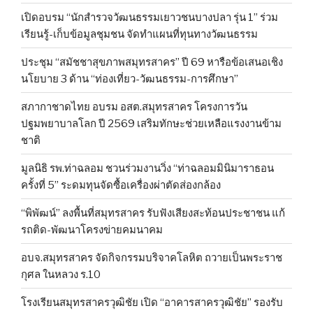
เปิดอบรม “นักสำรวจวัฒนธรรมเยาวชนบางปลา รุ่น 1” ร่วม
เรียนรู้-เก็บข้อมูลชุมชน จัดทำแผนที่ทุนทางวัฒนธรรม
ประชุม “สมัชชาสุขภาพสมุทรสาคร” ปี 69 หารือข้อเสนอเชิง
นโยบาย 3 ด้าน “ท่องเที่ยว-วัฒนธรรม-การศึกษา”
สภากาชาดไทย อบรม อสต.สมุทรสาคร โครงการวัน
ปฐมพยาบาลโลก ปี 2569 เสริมทักษะช่วยเหลือแรงงานข้าม
ชาติ
มูลนิธิ รพ.ท่าฉลอม ชวนร่วมงานวิ่ง “ท่าฉลอมมินิมาราธอน
ครั้งที่ 5” ระดมทุนจัดซื้อเครื่องผ่าตัดส่องกล้อง
“พิพัฒน์” ลงพื้นที่สมุทรสาคร รับฟังเสียงสะท้อนประชาชน แก้
รถติด-พัฒนาโครงข่ายคมนาคม
อบจ.สมุทรสาคร จัดกิจกรรมบริจาคโลหิต ถวายเป็นพระราช
กุศล ในหลวง ร.10
โรงเรียนสมุทรสาครวุฒิชัย เปิด “อาคารสาครวุฒิชัย” รองรับ