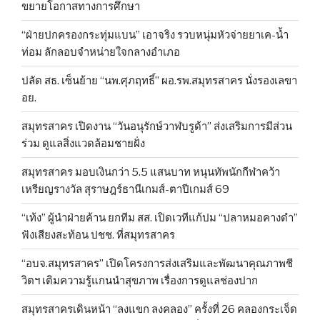
ขยายโอกาสทางการศึกษา
“ฝ่ายปกครองกระทุ่มแบน” เอาจริง รวบหนุ่มหัวจ่ายยาเค-น้ำ
ท่อม ลักลอบจำหน่ายใจกลางอำเภอ
ปลัด สธ. เซ็นย้าย “นพ.ศุภฤทธิ์” ผอ.รพ.สมุทรสาคร นั่งรองเลขา
อย.
สมุทรสาคร เปิดงาน “วันอนุรักษ์วาฬบรูด้า” ส่งเสริมการมีส่วน
ร่วม ดูแลสิ่งแวดล้อมชายฝั่ง
สมุทรสาคร มอบเงินกว่า 5.5 แสนบาท หนุนทัพนักกีฬาคว้า
เหรียญรางวัล สุราษฎร์ธานีเกมส์-ตาปีเกมส์ 69
“เท้ง” ผู้นำฝ่ายค้าน ยกทีม สส. เปิดเวทีแก้ปม “ปลาหมอคางดำ”
ฟังเสียงสะท้อน ปชช. ที่สมุทรสาคร
“อบจ.สมุทรสาคร” เปิดโครงการส่งเสริมและพัฒนาคุณภาพชี
วิตฯ เติมความรู้แกนนำสุขภาพ เรื่องการดูแลช่องปาก
สมุทรสาครเดินหน้า “ลงแขก ลงคลอง” ครั้งที่ 26 คลองกระเจ็ด