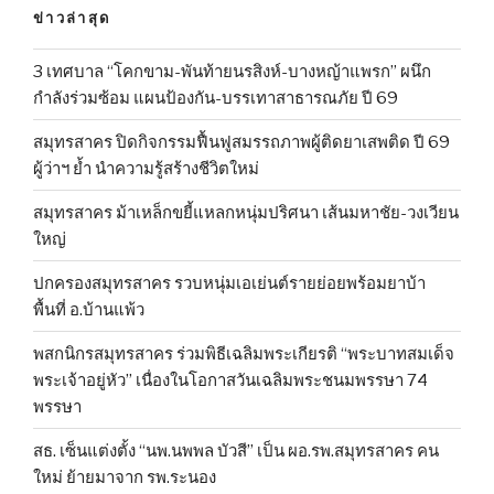
ข่าวล่าสุด
3 เทศบาล “โคกขาม-พันท้ายนรสิงห์-บางหญ้าแพรก” ผนึก
กำลังร่วมซ้อม แผนป้องกัน-บรรเทาสาธารณภัย ปี 69
สมุทรสาคร ปิดกิจกรรมฟื้นฟูสมรรถภาพผู้ติดยาเสพติด ปี 69
ผู้ว่าฯ ย้ำ นำความรู้สร้างชีวิตใหม่
สมุทรสาคร ม้าเหล็กขยี้แหลกหนุ่มปริศนา เส้นมหาชัย-วงเวียน
ใหญ่
ปกครองสมุทรสาคร รวบหนุ่มเอเย่นต์รายย่อยพร้อมยาบ้า
พื้นที่ อ.บ้านแพ้ว
พสกนิกรสมุทรสาคร ร่วมพิธีเฉลิมพระเกียรติ “พระบาทสมเด็จ
พระเจ้าอยู่หัว” เนื่องในโอกาสวันเฉลิมพระชนมพรรษา 74
พรรษา
สธ. เซ็นแต่งตั้ง “นพ.นพพล บัวสี” เป็น ผอ.รพ.สมุทรสาคร คน
ใหม่ ย้ายมาจาก รพ.ระนอง