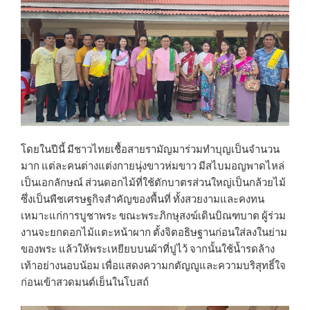
โดยในปีนี้ มีชาวไทยเชื้อสายรามัญมาร่วมทำบุญเป็นจำนวน
มาก แต่ละคนต่างแต่งกายนุ่งขาวห่มขาว มีสไบมอญพาดไหล่
เป็นเอกลักษณ์ ส่วนดอกไม้ที่ใช้ตักบาตรส่วนใหญ่เป็นกล้วยไม้
ซึ่งเป็นพืชเศรษฐกิจสำคัญของพื้นที่ ทั้งสวยงามและคงทน
เหมาะแก่การบูชาพระ ขณะพระภิกษุสงฆ์เดินบิณฑบาต ผู้ร่วม
งานจะยกดอกไม้แตะหน้าผาก ตั้งจิตอธิษฐานก่อนใส่ลงในย่าม
ของพระ แล้วให้พระเหยียบบนผ้าที่ปูไว้ จากนั้นใช้น้ำรดล้าง
เท้าอย่างนอบน้อม เพื่อแสดงความกตัญญูและความบริสุทธิ์ใจ
ก่อนเข้าสวดมนต์เย็นในโบสถ์