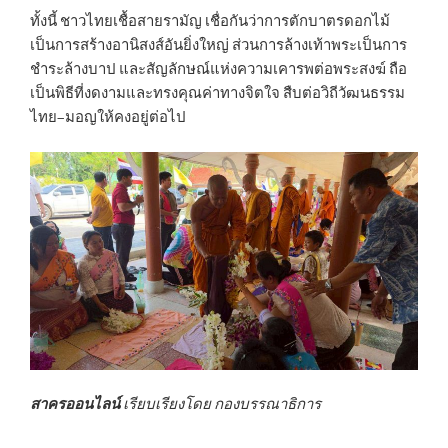
ทั้งนี้ ชาวไทยเชื้อสายรามัญ เชื่อกันว่าการตักบาตรดอกไม้
เป็นการสร้างอานิสงส์อันยิ่งใหญ่ ส่วนการล้างเท้าพระเป็นการ
ชำระล้างบาป และสัญลักษณ์แห่งความเคารพต่อพระสงฆ์ ถือ
เป็นพิธีที่งดงามและทรงคุณค่าทางจิตใจ สืบต่อวิถีวัฒนธรรม
ไทย–มอญให้คงอยู่ต่อไป
สาครออนไลน์
เรียบเรียงโดย กองบรรณาธิการ