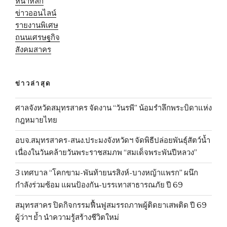
หน้าหลัก
ข่าวออนไลน์
รายงานพิเศษ
ถนนเศรษฐกิจ
สังคมสาคร
ข่าวล่าสุด
ศาลจังหวัดสมุทรสาคร จัดงาน “วันรพี” น้อมรำลึกพระบิดาแห่ง
กฎหมายไทย
อบจ.สมุทรสาคร-สนง.ประมงจังหวัดฯ จัดพิธีปล่อยพันธุ์สัตว์น้ำ
เนื่องในวันคล้ายวันพระราชสมภพ “สมเด็จพระพันปีหลวง”
3 เทศบาล “โคกขาม-พันท้ายนรสิงห์-บางหญ้าแพรก” ผนึก
กำลังร่วมซ้อม แผนป้องกัน-บรรเทาสาธารณภัย ปี 69
สมุทรสาคร ปิดกิจกรรมฟื้นฟูสมรรถภาพผู้ติดยาเสพติด ปี 69
ผู้ว่าฯ ย้ำ นำความรู้สร้างชีวิตใหม่