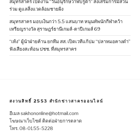
สมุทรสาคร เปิดงาน “วันอนุรักษ์วาฬบรูด้า” ส่งเสริมการมีส่วน
ร่วม ดูแลสิ่งแวดล้อมชายฝั่ง
สมุทรสาคร มอบเงินกว่า 5.5 แสนบาท หนุนทัพนักกีฬาคว้า
เหรียญรางวัล สุราษฎร์ธานีเกมส์-ตาปีเกมส์ 69
“เท้ง” ผู้นำฝ่ายค้าน ยกทีม สส. เปิดเวทีแก้ปม “ปลาหมอคางดำ”
ฟังเสียงสะท้อน ปชช. ที่สมุทรสาคร
สงวนสิทธิ์ 2553 สำนักข่าวสาครออนไลน์
อีเมล sakhononline@hotmail.com
โฆษณาเว็บไซต์ ติดต่อฝ่ายการตลาด
โทร. 08-0155-5228