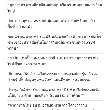
สมุทรสาคร ม้าเหล็กขยี้แหลกหนุ่มปริศนา เส้นมหาชัย-วงเวียน
ใหญ่
ปกครองสมุทรสาคร รวบหนุ่มเอเย่นต์รายย่อยพร้อมยาบ้า
พื้นที่ อ.บ้านแพ้ว
พสกนิกรสมุทรสาคร ร่วมพิธีเฉลิมพระเกียรติ “พระบาทสมเด็จ
พระเจ้าอยู่หัว” เนื่องในโอกาสวันเฉลิมพระชนมพรรษา 74
พรรษา
สธ. เซ็นแต่งตั้ง “นพ.นพพล บัวสี” เป็น ผอ.รพ.สมุทรสาคร คน
ใหม่ ย้ายมาจาก รพ.ระนอง
เปิดอบรม “นักสำรวจวัฒนธรรมเยาวชนบางปลา รุ่น 1” ร่วม
เรียนรู้-เก็บข้อมูลชุมชน จัดทำแผนที่ทุนทางวัฒนธรรม
ประชุม “สมัชชาสุขภาพสมุทรสาคร” ปี 69 หารือข้อเสนอเชิง
นโยบาย 3 ด้าน “ท่องเที่ยว-วัฒนธรรม-การศึกษา”
สภากาชาดไทย อบรม อสต.สมุทรสาคร โครงการวัน