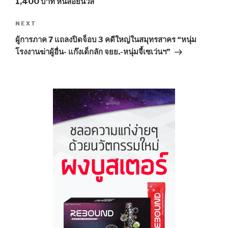
1,400 บาท หนีลอยนวล
NEXT
Next
Post
ผู้การภาค 7 แถลงปิดจ็อบ 3 คดีใหญ่ในสมุทรสาคร “หนุ่ม
โรงงานฆ่าผู้อื่น- แก๊งเด็กลัก จยย.-หนุ่มจี้เซเว่นฯ”