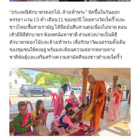
“ประเพณีตักบาตรดอกไม้–ล้างเท้าพระ” จัดขึ้นในวันออก
พรรษา แรม 15 ค่ำ เดือน 11 ของทุกปี โดยทางวัดเจ็ดริ้วและ
ชาวไทยเชื้อสายรามัญ ได้ยึดมั่นสืบสานต่อเนื่องไม่ขาด ตอน
เช้ามีพิธีตักบาตร ฟังเทศน์มหาชาติ ส่วนช่วงบ่ายเป็นพิธี
ตักบาตรดอกไม้และล้างเท้าพระ เพื่อรักษาวัฒนธรรมดั้งเดิม
ของชุมชนให้คงอยู่ พร้อมสะท้อนความหลากหลายทาง
ชาติพันธุ์และเสริมสร้างความสามัคคีของชาวตำบลเจ็ดริ้ว