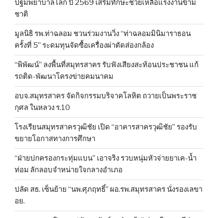
ปฐมพยาบาลโลก ปี 2569 เสริมทักษะช่วยเหลือแรงงานข้าม
ชาติ
มูลนิธิ รพ.ท่าฉลอม ชวนร่วมงานวิ่ง “ท่าฉลอมมินิมาราธอน
ครั้งที่ 5” ระดมทุนจัดซื้อเครื่องผ่าตัดส่องกล้อง
“พิพัฒน์” ลงพื้นที่สมุทรสาคร รับฟังเสียงสะท้อนประชาชน แก้
รถติด-พัฒนาโครงข่ายคมนาคม
อบจ.สมุทรสาคร จัดกิจกรรมบริจาคโลหิต ถวายเป็นพระราช
กุศล ในหลวง ร.10
โรงเรียนสมุทรสาครวุฒิชัย เปิด “อาคารสาครวุฒิชัย” รองรับ
ขยายโอกาสทางการศึกษา
“ฝ่ายปกครองกระทุ่มแบน” เอาจริง รวบหนุ่มหัวจ่ายยาเค-น้ำ
ท่อม ลักลอบจำหน่ายใจกลางอำเภอ
ปลัด สธ. เซ็นย้าย “นพ.ศุภฤทธิ์” ผอ.รพ.สมุทรสาคร นั่งรองเลขา
อย.