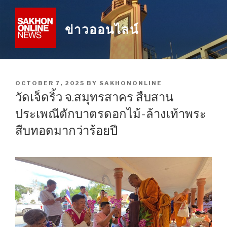
Skip
to
ข่าวออนไลน์
content
POSTED
OCTOBER 7, 2025
BY
SAKHONONLINE
ON
วัดเจ็ดริ้ว จ.สมุทรสาคร สืบสาน
ประเพณีตักบาตรดอกไม้-ล้างเท้าพระ
สืบทอดมากว่าร้อยปี