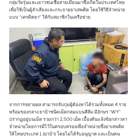
กลุ่มวัยรุ่นและเยาวชนเชื้อสายเมียนมาซึ่งเกิดในประเทศไทย
เพื่อใช้เป็นผู้ลำเลียงและกระจายยาเสพติด โดยใช้วิธีจำหน่าย
แบบ “เครดิตยา” ให้กับสมาชิกในเครือข่าย
จากการขยายผล สามารถจับกุมผู้ต้องหาได้รวมทั้งหมด 4 ราย
พร้อมของกลาง ยาบ้าชนิดเม็ดกลมแบนสีส้ม มีอักษร “WY”
ปรากฏอยู่บนเม็ด รวมกว่า 2,500 เม็ด เบื้องต้นแจ้งข้อกล่าวหา
จำหน่ายโดยการมีไว้ในครอบครองเพื่อจำหน่ายซึ่งยาเสพติด
ให้โทษประเภท 1 (ยาบ้า) โดยไม่ได้รับอนุญาต และเป็นคน