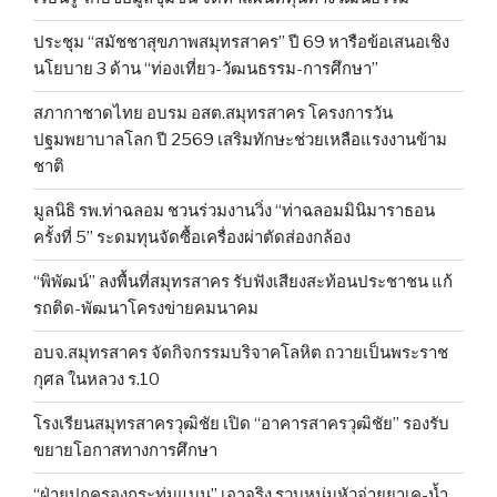
ประชุม “สมัชชาสุขภาพสมุทรสาคร” ปี 69 หารือข้อเสนอเชิง
นโยบาย 3 ด้าน “ท่องเที่ยว-วัฒนธรรม-การศึกษา”
สภากาชาดไทย อบรม อสต.สมุทรสาคร โครงการวัน
ปฐมพยาบาลโลก ปี 2569 เสริมทักษะช่วยเหลือแรงงานข้าม
ชาติ
มูลนิธิ รพ.ท่าฉลอม ชวนร่วมงานวิ่ง “ท่าฉลอมมินิมาราธอน
ครั้งที่ 5” ระดมทุนจัดซื้อเครื่องผ่าตัดส่องกล้อง
“พิพัฒน์” ลงพื้นที่สมุทรสาคร รับฟังเสียงสะท้อนประชาชน แก้
รถติด-พัฒนาโครงข่ายคมนาคม
อบจ.สมุทรสาคร จัดกิจกรรมบริจาคโลหิต ถวายเป็นพระราช
กุศล ในหลวง ร.10
โรงเรียนสมุทรสาครวุฒิชัย เปิด “อาคารสาครวุฒิชัย” รองรับ
ขยายโอกาสทางการศึกษา
“ฝ่ายปกครองกระทุ่มแบน” เอาจริง รวบหนุ่มหัวจ่ายยาเค-น้ำ