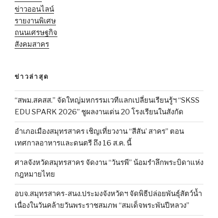
ข่าวออนไลน์
รายงานพิเศษ
ถนนเศรษฐกิจ
สังคมสาคร
ข่าวล่าสุด
“สพม.สคสส.” จัดใหญ่มหกรรมเวทีแลกเปลี่ยนเรียนรู้ฯ “SKSS
EDU SPARK 2026” ชูผลงานเด่น 20 โรงเรียนในสังกัด
อำเภอเมืองสมุทรสาคร เชิญเที่ยวงาน “สีสัน’ สาคร” ตอน
เทศกาลอาหารและดนตรี ถึง 16 ส.ค. นี้
ศาลจังหวัดสมุทรสาคร จัดงาน “วันรพี” น้อมรำลึกพระบิดาแห่ง
กฎหมายไทย
อบจ.สมุทรสาคร-สนง.ประมงจังหวัดฯ จัดพิธีปล่อยพันธุ์สัตว์น้ำ
เนื่องในวันคล้ายวันพระราชสมภพ “สมเด็จพระพันปีหลวง”