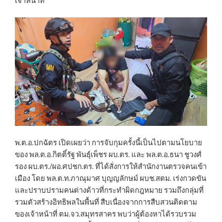
เจ้าหน้าที่
พ.ต.อ.ปกฉัตร เปิดเผยว่า การจับกุมครั้งนี้เป็นไปตามนโยบาย
ของ พล.ต.อ.กิตติ์รัฐ พันธุ์เพ็ชร ผบ.ตร. และ พล.ต.อ.ธนา ชูวงศ์
รอง ผบ.ตร./ผอ.ศปชก.ตร. ที่ได้สั่งการให้สำนักงานตรวจคนเข้า
เมือง โดย พล.ต.ท.ภาณุมาศ บุญญลักษม์ ผบช.สตม. เร่งกวดขัน
และปราบปรามคนต่างด้าวที่กระทำผิดกฎหมาย รวมถึงกลุ่มที่
รวมตัวสร้างอิทธิพลในพื้นที่ สืบเนื่องจากการสืบสวนติดตาม
ของเจ้าหน้าที่ ตม.จว.สมุทรสาคร พบว่าผู้ต้องหาได้รวบรวม