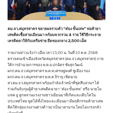
ตม.จว.สมุทรสาคร ขยายผลรวบตัว “ต๋อง ขั้นเทพ” พ่อค้ายา
เสพติดเชื้อสายเมียนมา พร้อมพวกรวม 4 ราย ใช้วิธีกระจาย
เครดิตยาให้กับเครือข่าย ยึดของกลาง 2,500 เม็ด
รายงานข่าวแจ้งว่า เมื่อเวลา 15.00 น. วันที่ 10 ต.ค. 2568
ตรวจคนเข้าเมืองจังหวัดสมุทรสาคร (ตม.จว.สมุทรสาคร) ภาย
ใต้การอำนวยการของ พ.ต.อ.ปกฉัตร ชัยสุกวัฒน์
ผกก.ตม.จว.สมุทรสาคร พ.ต.ท.เศรษฐพงศ์ ชูเมือง รอง
ผกก.ตม.จว.สมุทรสาคร พ.ต.ต.จิรายุ เชิดฉาย
สว.ตม.จว.สมุทรสาคร พร้อมกำลังเจ้าหน้าที่ชุดสืบสวนฯ ได้
ร่วมกันจับกุมผู้ค้ายาเสพติดฉายา “ต๋อง ขั้นเทพ” หรือ นายโม
แทค อู ลูกหลานแรงงานชาวเมียนมาที่เกิดและเติบโตใน
ประเทศไทย พูดได้ทั้งไทยและเมียนมา มีพฤติกรรมค้ายาเสพ
ติดให้กลุ่มแรงงานต่างด้าวมาเป็นเวลานาน โดยไม่เกรงกลัว