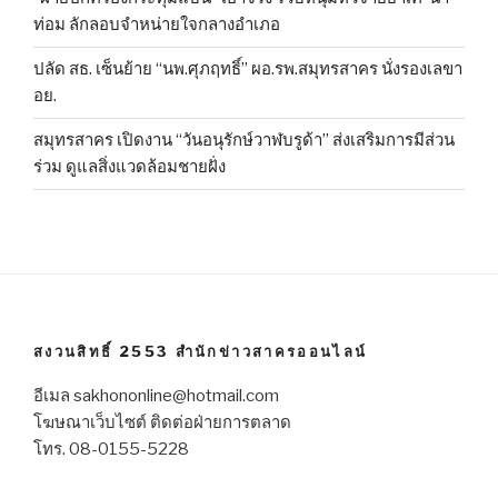
ท่อม ลักลอบจำหน่ายใจกลางอำเภอ
ปลัด สธ. เซ็นย้าย “นพ.ศุภฤทธิ์” ผอ.รพ.สมุทรสาคร นั่งรองเลขา
อย.
สมุทรสาคร เปิดงาน “วันอนุรักษ์วาฬบรูด้า” ส่งเสริมการมีส่วน
ร่วม ดูแลสิ่งแวดล้อมชายฝั่ง
สงวนสิทธิ์ 2553 สำนักข่าวสาครออนไลน์
อีเมล sakhononline@hotmail.com
โฆษณาเว็บไซต์ ติดต่อฝ่ายการตลาด
โทร. 08-0155-5228