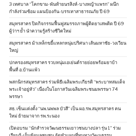
3 เทศบาล “โคกขาม-พันท้ายนรสิงห์-บางหญ้าแพรก” ผนึก
กำลังร่วมซ้อม แผนป้องกัน-บรรเทาสาธารณภัย ปี 69
สมุทรสาคร ปิดกิจกรรมฟื้นฟูสมรรถภาพผู้ติดยาเสพติด ปี 69
ผู้ว่าฯ ย้ำ นำความรู้สร้างชีวิตใหม่
สมุทรสาคร ม้าเหล็กขยี้แหลกหนุ่มปริศนา เส้นมหาชัย-วงเวียน
ใหญ่
ปกครองสมุทรสาคร รวบหนุ่มเอเย่นต์รายย่อยพร้อมยาบ้า
พื้นที่ อ.บ้านแพ้ว
พสกนิกรสมุทรสาคร ร่วมพิธีเฉลิมพระเกียรติ “พระบาทสมเด็จ
พระเจ้าอยู่หัว” เนื่องในโอกาสวันเฉลิมพระชนมพรรษา 74
พรรษา
สธ. เซ็นแต่งตั้ง “นพ.นพพล บัวสี” เป็น ผอ.รพ.สมุทรสาคร คน
ใหม่ ย้ายมาจาก รพ.ระนอง
เปิดอบรม “นักสำรวจวัฒนธรรมเยาวชนบางปลา รุ่น 1” ร่วม
เรียนรู้-เก็บข้อมูลชุมชน จัดทำแผนที่ทุนทางวัฒนธรรม