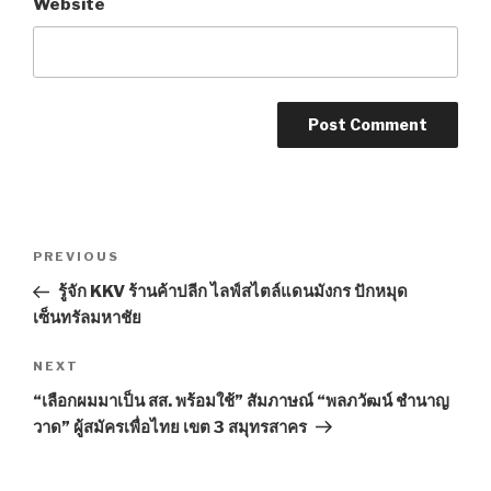
Website
Post
PREVIOUS
Previous
navigation
Post
รู้จัก KKV ร้านค้าปลีก ไลฟ์สไตล์แดนมังกร ปักหมุด
เซ็นทรัลมหาชัย
NEXT
Next
Post
“เลือกผมมาเป็น สส. พร้อมใช้” สัมภาษณ์ “พลภวัฒน์ ชำนาญ
วาด” ผู้สมัครเพื่อไทย เขต 3 สมุทรสาคร