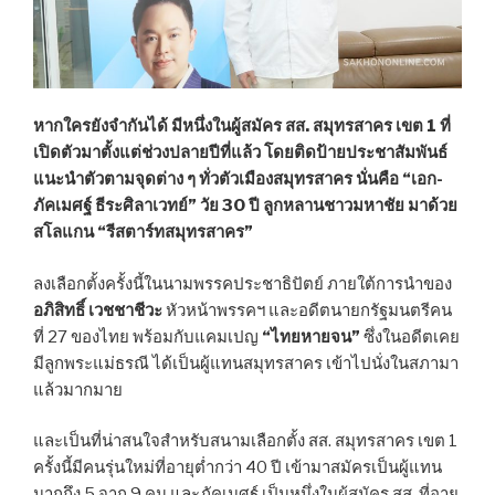
หากใครยังจำกันได้ มีหนึ่งในผู้สมัคร สส. สมุทรสาคร เขต 1 ที่
เปิดตัวมาตั้งแต่ช่วงปลายปีที่แล้ว โดยติดป้ายประชาสัมพันธ์
แนะนำตัวตามจุดต่าง ๆ ทั่วตัวเมืองสมุทรสาคร นั่นคือ “เอก-
ภัคเมศฐ์ ธีระศิลาเวทย์” วัย 30 ปี ลูกหลานชาวมหาชัย มาด้วย
สโลแกน “รีสตาร์ทสมุทรสาคร”
ลงเลือกตั้งครั้งนี้ในนามพรรคประชาธิปัตย์ ภายใต้การนำของ
อภิสิทธิ์ เวชชาชีวะ
หัวหน้าพรรคฯ และอดีตนายกรัฐมนตรีคน
ที่ 27 ของไทย พร้อมกับแคมเปญ
“ไทยหายจน”
ซึ่งในอดีตเคย
มีลูกพระแม่ธรณี ได้เป็นผู้แทนสมุทรสาคร เข้าไปนั่งในสภามา
แล้วมากมาย
และเป็นที่น่าสนใจสำหรับสนามเลือกตั้ง สส. สมุทรสาคร เขต 1
ครั้งนี้มีคนรุ่นใหม่ที่อายุต่ำกว่า 40 ปี เข้ามาสมัครเป็นผู้แทน
มากถึง 5 จาก 9 คน และภัคเมศฐ์ เป็นหนึ่งในผู้สมัคร สส. ที่อายุ