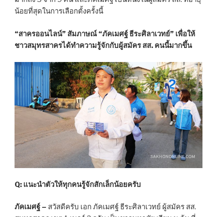
น้อยที่สุดในการเลือกตั้งครั้งนี้
“สาครออนไลน์” สัมภาษณ์ “ภัคเมศฐ์ ธีระศิลาเวทย์” เพื่อให้
ชาวสมุทรสาครได้ทำความรู้จักกับผู้สมัคร สส. คนนี้มากขึ้น
Q: แนะนำตัวให้ทุกคนรู้จักสักเล็กน้อยครับ
ภัคเมศฐ์
–
สวัสดีครับ เอก ภัคเมศฐ์ ธีระศิลาเวทย์ ผู้สมัคร สส.