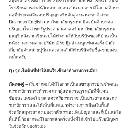
สมุทรสาคร เขต 1 เบอร์ 2 ครับ เป็นชาวมหาชัย เรียน ม.ต้น ที่
โรงเรียนสารสาสน์วิเทศบางบอน ส่วน ม.ปลาย มีโอกาสศึกษา
ต่อที่ประเทศจีน จบปริญญาตรีหลักสูตรนานาชาติ สาขา
Business English มหาวิทยาลัยกรุงเทพ ปัจจุบันศึกษาต่อ
ปริญญาโท สาขารัฐประศาสนศาสตร์ มหาวิทยาลัยกรุงเทพ
ธนบุรี หลังจากเรียนจบได้ทำงานให้กับบริษัทของที่บ้าน เป็น
พนักงานการตลาด บริษัท เอิร์ธ ฟู๊ดส์ แมนูแฟคเจอริ่ง จำกัด
เกี่ยวกับจำหน่ายปูนิ่ม และส่วนตัวมีทำบริษัทรับซื้อ-ขายเศษ
เหล็กครับ
Q : จุดเริ่มต้นที่ทำให้สนใจเข้ามาทำงานการเมือง
ภัคเมศฐ์ –
เริ่มจากผมได้มีโอกาสเป็นเลขานุการประจำคณะ
กรรมาธิการการตำรวจ สภาผู้แทนราษฎร สมัยที่พี่แทน
ชัยชนะ เดชเดโช สส.นครศรีธรรมราช เป็นประธานคณะกร
รมาธิการฯ และได้เห็นพี่แทนมาทำงานการเมืองในพื้นที่
จังหวัดสมุทรสาคร มองว่าตัวเราเองเห็นปัญหาและก็เป็นคนใน
พื้นที่นี้ ก็อยากจะมีโอกาสสักครั้งหนึ่งที่ได้เข้าไปแก้ไขปัญหา
ในจังหวัดของตัวเอง