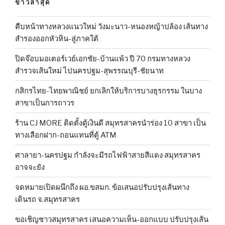
ข่าวล่าสุด
คืบหน้าทางหลวงแนวใหม่ วังมะนาว-หนองหญ้าปล้อง เส้นทาง
สำรองออกหัวหิน-สู่ภาคใต้
ปิดจ๊อบมอเตอร์เวย์เอกชัย-บ้านแพ้ว ปี 70 กรมทางหลวง
สำรวจเส้นใหม่ ไปนครปฐม-สุพรรณบุรี-ชัยนาท
กสิกรไทย-ไทยพาณิชย์ ยกเลิกให้บริการบางธุรกรรม ในบาง
สาขาเป็นการถาวร
ร้าน CJ MORE ติดตั้งตู้เงินดี สมุทรสาครนำร่อง 10 สาขา เป็น
ทางเลือกฝาก-ถอนแทนที่ตู้ ATM
ศาลายา-นครปฐม กำลังจะมีรถไฟฟ้าสายสีแดง สมุทรสาคร
อาจจะยัง
จดหมายเปิดผนึกถึง ผอ.ขสมก. ข้อเสนอปรับปรุงเส้นทาง
เดินรถ จ.สมุทรสาคร
ขอเชิญชาวสมุทรสาคร เสนอความเห็น-ออกแบบ ปรับปรุงเส้น