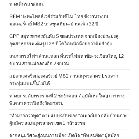
ทางเดินรถ ขสมก.
BEM ปะทะโทลล์เวย์ร่วมกับซิโน-ไทย ชิงงานระบบ
มอเตอร์เวย์ M82 บางขุนเทียน-บ้านแพ้ว 32 ปี
GPP สมุทรสาครอันดับ 5 ของประเทศ จากเมืองประมงสู่
อุตสาหกรรมเต็มรูป 29 ปีโควิดหนักน้อยกว่าต้มยำกุ้ง
สหภาพรถไฟฯ ค้านแหลก หั่นรถไฟมหาชัย-วงเวียนใหญ่ 12
ขบวน สายแม่กลองอีก 2 ขบวน
แปลกแต่จริงมอเตอร์เวย์ M82 ด่านสมุทรสาคร 1 รถจาก
กระทุ่มแบนขึ้นไม่ได้
ทางยกระดับพระรามที่ 2 ชะงักตอน 7 อุบัติเหตุใหญ่ การทาง
พิเศษฯ ควรเปิดถึงวัดยายร่ม
“ทำมากกว่าพูด” ตามแบบฉบับของ “ณมาณิตา กลับบ้านเกาะ”
ผู้สมัคร สส.สมุทรสาคร เขต 1 กล้าธรรม
จากหนุ่มวิศวะสู่ถนนการเมือง เปิดใจ “พีท ธนชิต” ผู้สมัคร