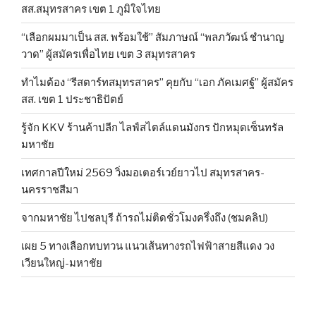
สส.สมุทรสาคร เขต 1 ภูมิใจไทย
“เลือกผมมาเป็น สส. พร้อมใช้” สัมภาษณ์ “พลภวัฒน์ ชำนาญ
วาด” ผู้สมัครเพื่อไทย เขต 3 สมุทรสาคร
ทำไมต้อง “รีสตาร์ทสมุทรสาคร” คุยกับ “เอก ภัคเมศฐ์” ผู้สมัคร
สส. เขต 1 ประชาธิปัตย์
รู้จัก KKV ร้านค้าปลีก ไลฟ์สไตล์แดนมังกร ปักหมุดเซ็นทรัล
มหาชัย
เทศกาลปีใหม่ 2569 วิ่งมอเตอร์เวย์ยาวไป สมุทรสาคร-
นครราชสีมา
จากมหาชัย ไปชลบุรี ถ้ารถไม่ติดชั่วโมงครึ่งถึง (ชมคลิป)
เผย 5 ทางเลือกทบทวน แนวเส้นทางรถไฟฟ้าสายสีแดง วง
เวียนใหญ่-มหาชัย