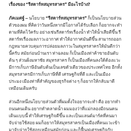
เรื่องของ “รีสตาร์ทสมุทรสาคร” มีอะไรบ้าง?
ภัคเมศฐ์ –
นโยบาย
“รีสตาร์ทสมุทรสาคร”
ก็เป็นนโยบายส่วน
ตัวของผม ที่คิดว่าวันหนึ่งหากมีโอกาสได้รับเลือก ก็อยากจะทำ
ตามที่คิดไว้ครับ อย่างเช่นรีสตาร์ทเรื่องน้ำ ทำให้น้ำเสียดีขึ้น รี
สตาร์ทเรื่องมลภาวะอากาศ ทำให้อากาศมันดีขึ้น สามารถออก
กฎหมายควบคุมการปล่อยมลภาวะในสมุทรสาครให้มันดีกว่า
นี้ครับ สมัยก่อนบ้านเรา ท่าฉลอม ก็เป็นเมืองท่าค้าขายอันดับ
ต้น ๆ ส่วนฝั่งมหาชัย สมุทรสาคร ก็เป็นเมืองที่คนลงใต้ต้องแวะ
มีการเก็บภาษีอันดับต้นเป็นเลขตัวเดียวของประเทศไทย อีกทั้ง
สมุทรสาครมีการเก็บภาษีที่ดี เศรษฐกิจที่ดี และเป็นเมือง
ประมง เมืองท่าที่สำคัญของธุรกิจต่าง ๆ ก็อยากให้กลับมาดี
เหมือนเดิมครับ
ส่วนอีกหนึ่งนโยบายส่วนตัวที่ผมตั้งใจอยากจะทำ คือ อยากทำ
ถนนคนเดิน อยากทำตลาดน้ำ ผมมองว่าที่แม่กลองมีถนนคน
เดินแบบนี้ ทำให้เศรษฐกิจดีขึ้น และเป็นแลนด์มาร์คที่คนมา
จับจ่ายใช้สอย ผมก็อยากให้สมุทรสาครเป็นเมืองที่คนแวะเข้า
มาจับจ่ายใช้สอยเหมือนสมัยก่อน และก็ฟื้นฟูเศรษฐกิจกับ