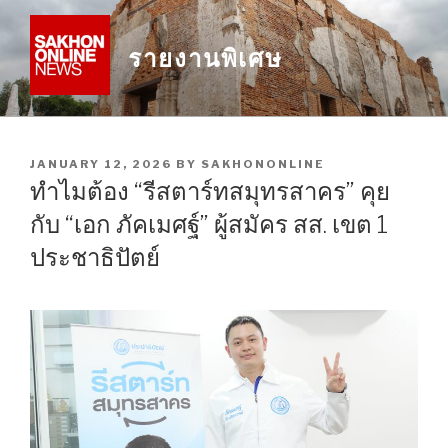
Skip
to
รายงานพิเศษ
content
POSTED
JANUARY 12, 2026
BY
SAKHONONLINE
ON
ทำไมต้อง “รีสตาร์ทสมุทรสาคร” คุย
กับ “เอก ภัคเมศฐ์” ผู้สมัคร สส. เขต 1
ประชาธิปัตย์