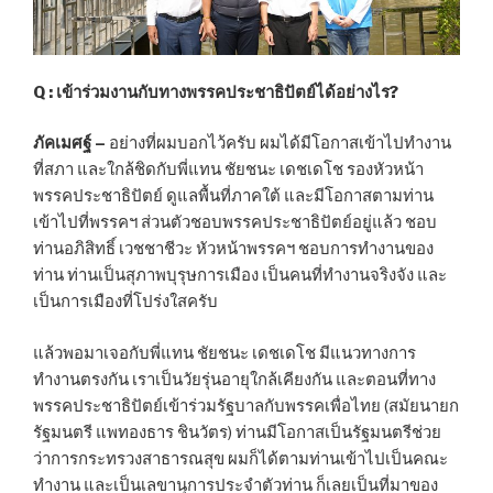
Q : เข้าร่วมงานกับทางพรรคประชาธิปัตย์ได้อย่างไร?
ภัคเมศฐ์ –
อย่างที่ผมบอกไว้ครับ ผมได้มีโอกาสเข้าไปทำงาน
ที่สภา และใกล้ชิดกับพี่แทน ชัยชนะ เดชเดโช รองหัวหน้า
พรรคประชาธิปัตย์ ดูแลพื้นที่ภาคใต้ และมีโอกาสตามท่าน
เข้าไปที่พรรคฯ ส่วนตัวชอบพรรคประชาธิปัตย์อยู่แล้ว ชอบ
ท่านอภิสิทธิ์ เวชชาชีวะ หัวหน้าพรรคฯ ชอบการทำงานของ
ท่าน ท่านเป็นสุภาพบุรุษการเมือง เป็นคนที่ทำงานจริงจัง และ
เป็นการเมืองที่โปร่งใสครับ
แล้วพอมาเจอกับพี่แทน ชัยชนะ เดชเดโช มีแนวทางการ
ทำงานตรงกัน เราเป็นวัยรุ่นอายุใกล้เคียงกัน และตอนที่ทาง
พรรคประชาธิปัตย์เข้าร่วมรัฐบาลกับพรรคเพื่อไทย (สมัยนายก
รัฐมนตรี แพทองธาร ชินวัตร) ท่านมีโอกาสเป็นรัฐมนตรีช่วย
ว่าการกระทรวงสาธารณสุข ผมก็ได้ตามท่านเข้าไปเป็นคณะ
ทำงาน และเป็นเลขานุการประจำตัวท่าน ก็เลยเป็นที่มาของ