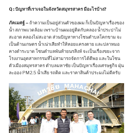
Q : ปัญหาที่เราเจอในจังหวัดสมุทรสาคร มีอะไรบ้าง?
ภัคเมศฐ์ –
ถ้าความเป็นอยู่ส่วนตัวของผม ก็เป็นปัญหาเรื่องของ
น้ำ สภาพแวดล้อม เพราะบ้านผมอยู่ติดกับคลอง น้ำประปาไม่
สะอาด คลองไม่สะอาด ส่วนปัญหาทางโซนตำบลโคกขาม จะ
เป็นด้านเกษตร น้ำเน่าเสียทำให้หอยแครงตาย และปลาหมอ
คางดำระบาด โซนตำบลพันท้ายนรสิงห์ จะเป็นเรื่องขยะจาก
โรงงานอุตสาหกรรมที่ไม่สามารถจัดการได้ดีพอ และในโซน
ตัวเมืองสมุทรสาคร ตำบลมหาชัย เป็นปัญหาเรื่องเศรษฐกิจ ฝุ่น
ละออง PM2.5 น้ำเสีย รถติด และราคาสินค้าประมงไม่ดีครับ