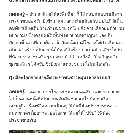
Q : จากการลงพื้นที่พบประชาชน ได้รับฟีดแบคอย่างไรบ้าง?
ภคเมศฐ์ –
ส่วนตัวที่ผมได้ลงพื้นที่มา ก็มีฟีดแบคตอบรับดีจาก
ประชาชนนะครับ มีเข้ามาคุยแลกเปลี่ยนด้วยกัน ผมไม่ได้เป็น
คนที่หาเสียงเดินผ่านว่า ผมมาแจกใบปลิว ช่วยเลือกผมด้วย ผม
พยายามลงไปคลุกคลีในพื้นที่ พยายามฟังปัญหา และเก็บ
ปัญหาขึ้นมาเพื่อมาคิดว่า ถ้าวันหนึ่งเรามีโอกาสได้รับเลือกมา
เป็น สส. จริง ๆ เป็นฝ่ายนิติบัญญัติจริง ๆ มาเป็นปากเสียงให้กับ
พี่น้องประชาชนจริง ๆ ผมอยากไปส่วนหนึ่งที่แก้ไขปัญหาใน
ชุมชนนั้น ๆ ได้ครับ ซึ่งปัญหาแต่ละชุมชนไม่เหมือนกัน
Q : มีอะไรอยากฝากถึงประชาชนชาวสมุทรสาคร เขต 1
ภคเมศฐ์ –
ผมอยากขอโอกาส ขอคะแนนเสียง และก็อยากจะ
ไปเป็นส่วนหนึ่งที่เป็นฝ่ายผลักดัน ช่วยแก้ไขปัญหาเรื่อง
เศรษฐกิจ เรื่องชีวิตความเป็นอยู่ให้กับพี่น้องประชาชนชาว
สมุทรสาคร ก็อยากจะขอโอกาสให้ผมได้ไปรับใช้พี่น้อง
ประชาชนครับ