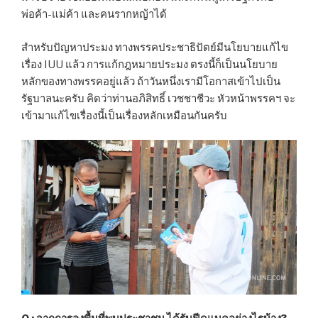
พ่อค้า-แม่ค้า และคนรากหญ้าได้
สำหรับปัญหาประมง ทางพรรคประชาธิปัตย์มีนโยบายแก้ไข
เรื่อง IUU แล้ว การแก้กฎหมายประมง ตรงนี้ก็เป็นนโยบาย
หลักของทางพรรคอยู่แล้ว ถ้าวันหนึ่งเรามีโอกาสเข้าไปเป็น
รัฐบาลนะครับ คิดว่าท่านอภิสิทธิ์ เวชชาชีวะ หัวหน้าพรรคฯ จะ
เข้ามาแก้ไขเรื่องนี้เป็นเรื่องหลักเหมือนกันครับ